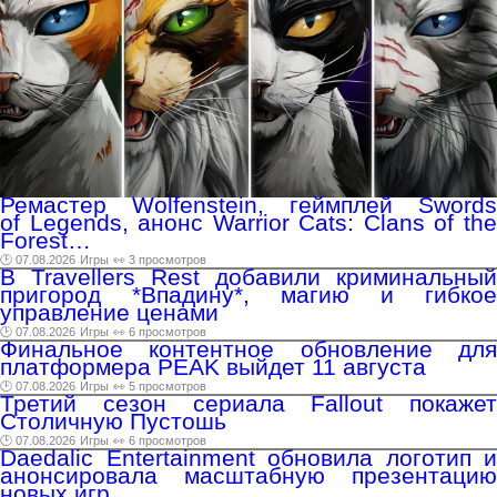
Ремастер Wolfenstein, геймплей Swords
of Legends, анонс Warrior Cats: Clans of the
Forest…
🕑 07.08.2026
Игры
👀 3 просмотров
В Travellers Rest добавили криминальный
пригород *Впадину*, магию и гибкое
управление ценами
🕑 07.08.2026
Игры
👀 6 просмотров
Финальное контентное обновление для
платформера PEAK выйдет 11 августа
🕑 07.08.2026
Игры
👀 5 просмотров
Третий сезон сериала Fallout покажет
Столичную Пустошь
🕑 07.08.2026
Игры
👀 6 просмотров
Daedalic Entertainment обновила логотип и
анонсировала масштабную презентацию
новых игр