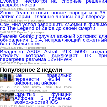
Evolved, несмотря на спорные решения
разработчиков
🕑 07.08.2026
Игры
👀 8 просмотров
Sonic Team готовит новые сюрпризы к 35-
летию серии - главные анонсы ещё впереди
🕑 07.08.2026
Игры
👀 8 просмотров
Сэм Нил успел завершить съёмки в фильме
по The Legend of Zelda до своей смерти
🕑 07.08.2026
Игры
👀 8 просмотров
Ремейк Gothic получил важный хотфикс для
обновления 1.0.4, исправляющий сюжетный
баг с Мильтеном
🕑 06.08.2026
Игры
👀 10 просмотров
Владелец ASUS Astral RTX 5090 создал
утилиту которая выключает ПК при
перегреве разъёма 12VHPWR
🕑 06.08.2026
Игры
👀 10 просмотров
Популярное 2 недели
Как правильно
перенести eSIM с
айфона на айфон
🕑 26.07.2026
Apple
Советы
Трюки
ESIM
IPhone
Смартфоны
Работе
👀 66 просмотров
Скрытые функции
Айфона: 5 полезных
возможностей iOS
🕑 26.07.2026
Apple
Советы
Трюки
Обзоры
Приложений