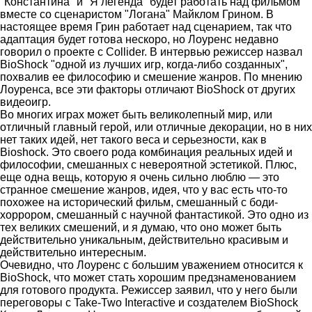
"Константина" и "Я легенда" будет работать над фильмом
вместе со сценаристом "Логана" Майклом Грином. В
настоящее время Грин работает над сценарием, так что
адаптация будет готова нескоро, но Лоуренс недавно
говорил о проекте с Collider. В интервью режиссер назвал
BioShock "одной из лучших игр, когда-либо созданных",
похвалив ее философию и смешение жанров. По мнению
Лоуренса, все эти факторы отличают BioShock от других
видеоигр.
Во многих играх может быть великолепный мир, или
отличный главный герой, или отличные декорации, но в них
нет таких идей, нет такого веса и серьезности, как в
Bioshock. Это своего рода комбинация реальных идей и
философии, смешанных с невероятной эстетикой. Плюс,
еще одна вещь, которую я очень сильно люблю — это
странное смешение жанров, идея, что у вас есть что-то
похожее на исторический фильм, смешанный с боди-
хоррором, смешанный с научной фантастикой. Это одно из
тех великих смешений, и я думаю, что оно может быть
действительно уникальным, действительно красивым и
действительно интересным.
Очевидно, что Лоуренс с большим уважением относится к
BioShock, что может стать хорошим предзнаменованием
для готового продукта. Режиссер заявил, что у него были
переговоры с Take-Two Interactive и создателем BioShock