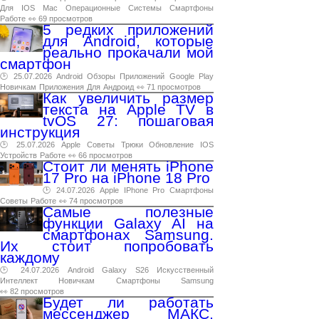
Для
IOS
Mac
Операционные
Системы
Смартфоны
Работе
👀 69 просмотров
5 редких приложений
для Android, которые
реально прокачали мой
смартфон
🕑 25.07.2026
Android
Обзоры
Приложений
Google
Play
Новичкам
Приложения
Для
Андроид
👀 71 просмотров
Как увеличить размер
текста на Apple TV в
tvOS 27: пошаговая
инструкция
🕑 25.07.2026
Apple
Советы
Трюки
Обновление
IOS
Устройств
Работе
👀 66 просмотров
Стоит ли менять iPhone
17 Pro на iPhone 18 Pro
🕑 24.07.2026
Apple
IPhone
Pro
Смартфоны
Советы
Работе
👀 74 просмотров
Самые полезные
функции Galaxy AI на
смартфонах Samsung.
Их стоит попробовать
каждому
🕑 24.07.2026
Android
Galaxy
S26
Искусственный
Интеллект
Новичкам
Смартфоны
Samsung
👀 82 просмотров
Будет ли работать
мессенджер МАКС,