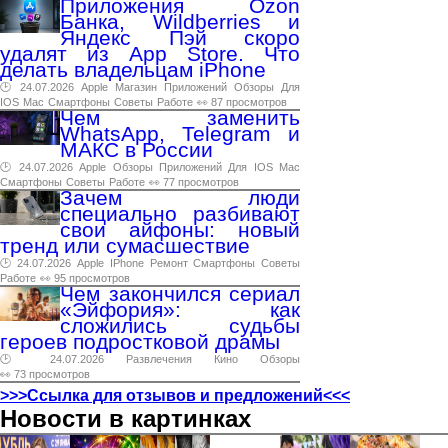
Приложения Ozon
Банка, Wildberries и
Яндекс Пэй скоро
удалят из App Store. Что
делать владельцам iPhone
🕑 24.07.2026
Apple
Магазин
Приложений
Обзоры
Для
IOS
Mac
Смартфоны
Советы
Работе
👀 87 просмотров
Чем заменить
WhatsApp, Telegram и
МАКС в России
🕑 24.07.2026
Apple
Обзоры
Приложений
Для
IOS
Mac
Смартфоны
Советы
Работе
👀 77 просмотров
Зачем люди
специально разбивают
свои айфоны: новый
тренд или сумасшествие
🕑 24.07.2026
Apple
IPhone
Ремонт
Смартфоны
Советы
Работе
👀 95 просмотров
Чем закончился сериал
«Эйфория»: как
сложились судьбы
героев подростковой драмы
🕑 24.07.2026
Развлечения
Кино
Обзоры
👀 73 просмотров
>>>Ссылка для отзывов и предложений<<<
Новости в картинках