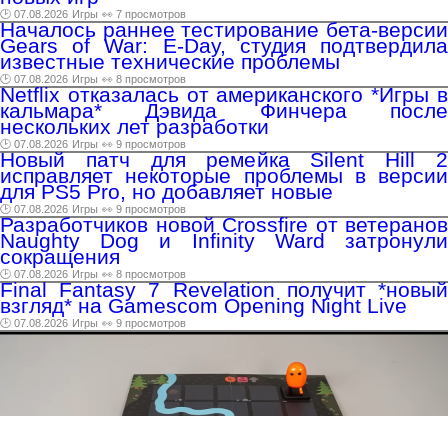
🕑 07.08.2026
Игры
👀 7 просмотров
Началось раннее тестирование бета-версии
Gears of War: E-Day, студия подтвердила
известные технические проблемы
🕑 07.08.2026
Игры
👀 8 просмотров
Netflix отказалась от американского *Игры в
кальмара* Дэвида Финчера после
нескольких лет разработки
🕑 07.08.2026
Игры
👀 9 просмотров
Новый патч для ремейка Silent Hill 2
исправляет некоторые проблемы в версии
для PS5 Pro, но добавляет новые
🕑 07.08.2026
Игры
👀 9 просмотров
Разработчиков новой Crossfire от ветеранов
Naughty Dog и Infinity Ward затронули
сокращения
🕑 07.08.2026
Игры
👀 8 просмотров
Final Fantasy 7 Revelation получит *новый
взгляд* на Gamescom Opening Night Live
🕑 07.08.2026
Игры
👀 9 просмотров