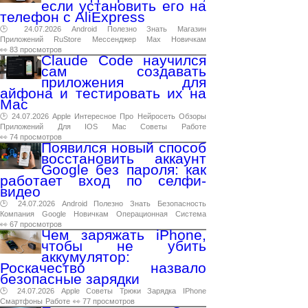
если установить его на
телефон с AliExpress
🕑 24.07.2026
Android
Полезно
Знать
Магазин
Приложений
RuStore
Мессенджер
Max
Новичкам
👀 83 просмотров
Claude Code научился
сам создавать
приложения для
айфона и тестировать их на
Mac
🕑 24.07.2026
Apple
Интересное
Про
Нейросеть
Обзоры
Приложений
Для
IOS
Mac
Советы
Работе
👀 74 просмотров
Появился новый способ
восстановить аккаунт
Google без пароля: как
работает вход по селфи-
видео
🕑 24.07.2026
Android
Полезно
Знать
Безопасность
Компания
Google
Новичкам
Операционная
Система
👀 67 просмотров
Чем заряжать iPhone,
чтобы не убить
аккумулятор:
Роскачество назвало
безопасные зарядки
🕑 24.07.2026
Apple
Советы
Трюки
Зарядка
IPhone
Смартфоны
Работе
👀 77 просмотров