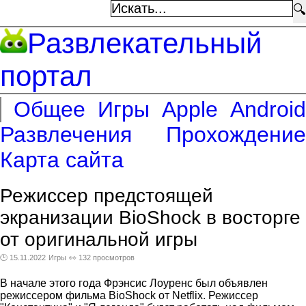
🔍
Развлекательный
портал
Общее
Игры
Apple
Android
Развлечения
Прохождение
Карта сайта
Режиссер предстоящей
экранизации BioShock в восторге
от оригинальной игры
🕑 15.11.2022
Игры
👀 132 просмотров
В начале этого года Фрэнсис Лоуренс был объявлен
режиссером фильма BioShock от Netflix. Режиссер