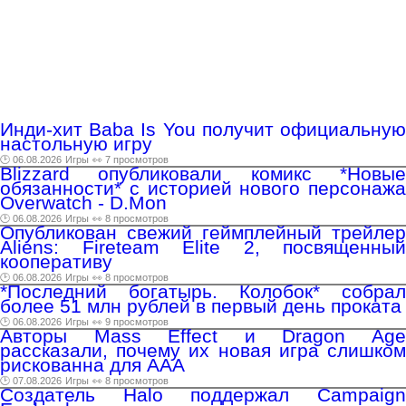
Инди-хит Baba Is You получит официальную
настольную игру
🕑 06.08.2026
Игры
👀 7 просмотров
Blizzard опубликовали комикс *Новые
обязанности* c историей нового персонажа
Overwatch - D.Mon
🕑 06.08.2026
Игры
👀 8 просмотров
Опубликован свежий геймплейный трейлер
Aliens: Fireteam Elite 2, посвященный
кооперативу
🕑 06.08.2026
Игры
👀 8 просмотров
*Последний богатырь. Колобок* собрал
более 51 млн рублей в первый день проката
🕑 06.08.2026
Игры
👀 9 просмотров
Авторы Mass Effect и Dragon Age
рассказали, почему их новая игра слишком
рискованна для AAA
🕑 07.08.2026
Игры
👀 8 просмотров
Создатель Halo поддержал Campaign