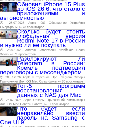
Обновил iPhone 15 Plus
до iOS 26.6: что стало с
приложениями и
автономностью
🕑 28.07.2026
Apple
IOS
Обновление
Устройств
Смартфоны
👀 78 просмотров
Сколько будет стоить
глобальная версия
Redmi Note 17 в России
и нужно ли её покупать
🕑 28.07.2026
Android
Смартфоны
Китайские
Redmi
Xiaomi
👀 71 просмотров
Разблокируют ли
Telegram в России:
Кремль подтвердил
переговоры с мессенджером
🕑 28.07.2026
Apple
Интересное
Про
Telegram
Обзоры
Приложений
Для
IOS
Mac
Смартфоны
👀 70 просмотров
Топ-5 программ
восстановления
данных с NAS для Mac
🕑 28.07.2026
Apple
Обзоры
Приложений
Компьютеры
Для
IOS
Mac
Советы
Работе
👀 81 просмотров
Что будет, если
неправильно ввести
пароль на Samsung с
One UI 9
🕑 27.07.2026
Android
Полезно
Знать
One
Новичкам