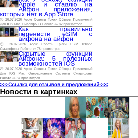
Apple и ставлю на
Айфон приложения,
которых нет в App Store
🕑 26.07.2026
Apple
Советы
Трюки
Обзоры
Приложений
Для
IOS
Mac
Смартфоны
Работе
👀 82 просмотров
Как правильно
перенести eSIM с
айфона на айфон
🕑 26.07.2026
Apple
Советы
Трюки
ESIM
IPhone
Смартфоны
Работе
👀 78 просмотров
Скрытые функции
Айфона: 5 полезных
возможностей iOS
🕑 26.07.2026
Apple
Советы
Трюки
Обзоры
Приложений
Для
IOS
Mac
Операционные
Системы
Смартфоны
Работе
👀 84 просмотров
>>>Ссылка для отзывов и предложений<<<
Новости в картинках