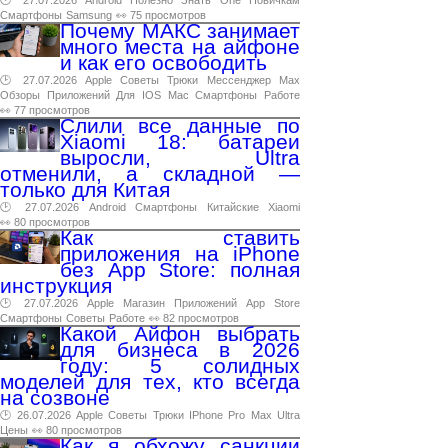
Смартфоны
Samsung
👀 75 просмотров
Почему МАКС занимает
много места на айфоне
и как его освободить
🕑 27.07.2026
Apple
Советы
Трюки
Мессенджер
Max
Обзоры
Приложений
Для
IOS
Mac
Смартфоны
Работе
👀 77 просмотров
Слили все данные по
Xiaomi 18: батареи
выросли, Ultra
отменили, а складной —
только для Китая
🕑 27.07.2026
Android
Смартфоны
Китайские
Xiaomi
👀 80 просмотров
Как ставить
приложения на iPhone
без App Store: полная
инструкция
🕑 27.07.2026
Apple
Магазин
Приложений
App
Store
Смартфоны
Советы
Работе
👀 82 просмотров
Какой Айфон выбрать
для бизнеса в 2026
году: 5 солидных
моделей для тех, кто всегда
на созвоне
🕑 26.07.2026
Apple
Советы
Трюки
IPhone
Pro
Max
Ultra
Цены
👀 80 просмотров
Как я обхожу санкции