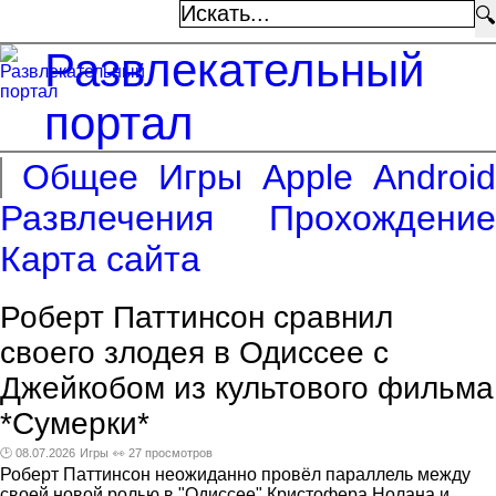
🔍
Развлекательный
портал
Общее
Игры
Apple
Android
Развлечения
Прохождение
Карта сайта
Роберт Паттинсон сравнил
своего злодея в Одиссее с
Джейкобом из культового фильма
*Сумерки*
🕑 08.07.2026
Игры
👀 27 просмотров
Роберт Паттинсон неожиданно провёл параллель между
своей новой ролью в "Одиссее" Кристофера Нолана и