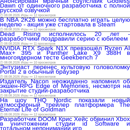
Анонсирован мрачный соулслайк Godless
Dawn от одиночного разработчика с полной
русской озвучкой
🕑 08.08.2026
Игры
👀 12 просмотров
В NBA 2K26 можно бесплатно играть целую
неделю - акция уже стартовала в Steam
🕑 08.08.2026
Игры
👀 12 просмотров
Dead Rising исполнилось 20 лет -
разработчики поздравили серию с юбилеем
🕑 08.08.2026
Игры
👀 11 просмотров
NVIDIA RTX Spark N1X превзошёл Ryzen AI
Max+ 395 и Panther Lake X9 388H в
многоядерном тесте Geekbench 7
🕑 08.08.2026
Игры
👀 10 просмотров
Энтузиаст перенес культовую головоломку
Portal 2 в обычный браузер
🕑 08.08.2026
Игры
👀 13 просмотров
Издатель Nacon неожиданно напомнил об
экшен-RPG Edge of Memories, несмотря на
закрытие студии-разработчика
🕑 08.08.2026
Игры
👀 12 просмотров
На шоу THQ Nordic показали новый
атмосферный трейлер платформера The
Eternal Life of Goldman
🕑 08.08.2026
Игры
👀 12 просмотров
Разработчик DOOM Крис Хейс обвинил Xbox
в уничтожении студии id Software и
тотальном непонимании игр