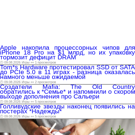
Apple накопила процессорных чипов для
iPhone 18 Pro на $1 млрд, но их упаковку
тормозит дефицит DRAM
🕑 09.08.2026
Игры
👀 1 просмотров
Tom*s Hardware протестировал SSD от SATA
до PCIe 5.0 в 11 играх - разница оказалась
намного меньше ожидаемой
🕑 09.08.2026
Игры
👀 2 просмотров
Создатели Mafia: The Old Country
обратились к *Семье* и напомнили о скором
выходе дополнения про Сальери
🕑 09.08.2026
Игры
👀 5 просмотров
Голливудские звезды наконец появились на
постерах *Надежды*
🕑 09.08.2026
Игры
👀 5 просмотров