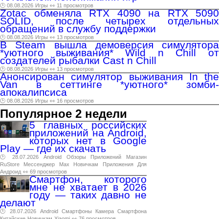
🕑 08.08.2026
Игры
👀 11 просмотров
Zotac обменяла RTX 4090 на RTX 5090
SOLID, после четырех отдельных
обращений в службу поддержки
🕑 08.08.2026
Игры
👀 13 просмотров
В Steam вышла демоверсия симулятора
*уютного выживания* Wild n Chill от
создателей рыбалки Cast n Chill
🕑 08.08.2026
Игры
👀 13 просмотров
Анонсирован симулятор выживания In the
Van в сеттинге *уютного* зомби-
апокалипсиса
🕑 08.08.2026
Игры
👀 16 просмотров
Популярное 2 недели
5 главных российских
приложений на Android,
которых нет в Google
Play — где их скачать
🕑 28.07.2026
Android
Обзоры
Приложений
Магазин
RuStore
Мессенджер
Max
Новичкам
Приложения
Для
Андроид
👀 69 просмотров
Смартфон, которого
мне не хватает в 2026
году — таких давно не
делают
🕑 28.07.2026
Android
Смартфоны
Камера
Смартфона
Китайские
Новичкам
Xiaomi
👀 76 просмотров