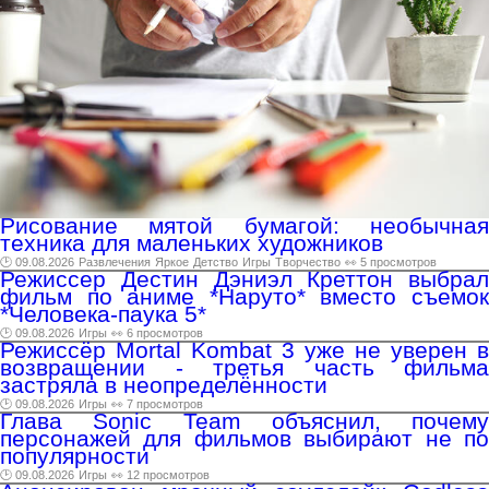
Рисование мятой бумагой: необычная
техника для маленьких художников
🕑 09.08.2026
Развлечения
Яркое
Детство
Игры
Творчество
👀 5 просмотров
Режиссер Дестин Дэниэл Креттон выбрал
фильм по аниме *Наруто* вместо съемок
*Человека-паука 5*
🕑 09.08.2026
Игры
👀 6 просмотров
Режиссёр Mortal Kombat 3 уже не уверен в
возвращении - третья часть фильма
застряла в неопределённости
🕑 09.08.2026
Игры
👀 7 просмотров
Глава Sonic Team объяснил, почему
персонажей для фильмов выбирают не по
популярности
🕑 09.08.2026
Игры
👀 12 просмотров