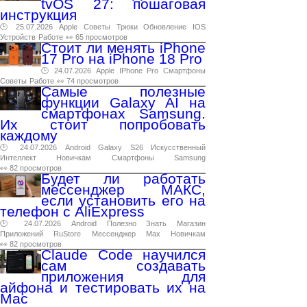
tvOS 27: пошаговая
инструкция
🕑 25.07.2026
Apple
Советы
Трюки
Обновление
IOS
Устройств
Работе
👀 65 просмотров
Стоит ли менять iPhone
17 Pro на iPhone 18 Pro
🕑 24.07.2026
Apple
IPhone
Pro
Смартфоны
Советы
Работе
👀 74 просмотров
Самые полезные
функции Galaxy AI на
смартфонах Samsung.
Их стоит попробовать
каждому
🕑 24.07.2026
Android
Galaxy
S26
Искусственный
Интеллект
Новичкам
Смартфоны
Samsung
👀 82 просмотров
Будет ли работать
мессенджер МАКС,
если установить его на
телефон с AliExpress
🕑 24.07.2026
Android
Полезно
Знать
Магазин
Приложений
RuStore
Мессенджер
Max
Новичкам
👀 82 просмотров
Claude Code научился
сам создавать
приложения для
айфона и тестировать их на
Mac