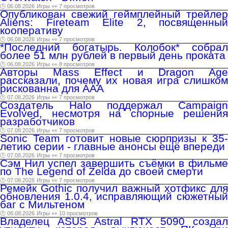
🕑 06.08.2026
Игры
👀 7 просмотров
Опубликован свежий геймплейный трейлер
Aliens: Fireteam Elite 2, посвященный
кооперативу
🕑 06.08.2026
Игры
👀 7 просмотров
*Последний богатырь. Колобок* собрал
более 51 млн рублей в первый день проката
🕑 06.08.2026
Игры
👀 8 просмотров
Авторы Mass Effect и Dragon Age
рассказали, почему их новая игра слишком
рискованна для AAA
🕑 07.08.2026
Игры
👀 7 просмотров
Создатель Halo поддержал Campaign
Evolved, несмотря на спорные решения
разработчиков
🕑 07.08.2026
Игры
👀 7 просмотров
Sonic Team готовит новые сюрпризы к 35-
летию серии - главные анонсы ещё впереди
🕑 07.08.2026
Игры
👀 7 просмотров
Сэм Нил успел завершить съёмки в фильме
по The Legend of Zelda до своей смерти
🕑 07.08.2026
Игры
👀 7 просмотров
Ремейк Gothic получил важный хотфикс для
обновления 1.0.4, исправляющий сюжетный
баг с Мильтеном
🕑 06.08.2026
Игры
👀 10 просмотров
Владелец ASUS Astral RTX 5090 создал