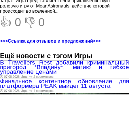
затрат. Игра представляет собой приключенческую
ролевую игру от MeanAstronauts, действие которой
происходит во вселенной...
👍 0
👎 0
>>>Ссылка для отзывов и предложений<<<
Ещё новости с тэгом Игры
В Travellers Rest добавили криминальный
пригород *Впадину*, магию и гибкое
управление ценами
🕑 07.08.2026
Игры
👀 2 просмотров
Финальное контентное обновление для
платформера PEAK выйдет 11 августа
🕑 07.08.2026
Игры
👀 4 просмотров