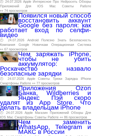
🕑 24.07.2026
Apple
Интересное
Про
Нейросеть
Обзоры
Приложений
Для
IOS
Mac
Советы
Работе
👀 74 просмотров
Появился новый способ
восстановить аккаунт
Google без пароля: как
работает вход по селфи-
видео
🕑 24.07.2026
Android
Полезно
Знать
Безопасность
Компания
Google
Новичкам
Операционная
Система
👀 67 просмотров
Чем заряжать iPhone,
чтобы не убить
аккумулятор:
Роскачество назвало
безопасные зарядки
🕑 24.07.2026
Apple
Советы
Трюки
Зарядка
IPhone
Смартфоны
Работе
👀 77 просмотров
Приложения Ozon
Банка, Wildberries и
Яндекс Пэй скоро
удалят из App Store. Что
делать владельцам iPhone
🕑 24.07.2026
Apple
Магазин
Приложений
Обзоры
Для
IOS
Mac
Смартфоны
Советы
Работе
👀 86 просмотров
Чем заменить
WhatsApp, Telegram и
МАКС в России