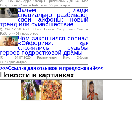
🕑 24.07.2026
Apple
Обзоры
Приложений
Для
IOS
Mac
Смартфоны
Советы
Работе
👀 77 просмотров
Зачем люди
специально разбивают
свои айфоны: новый
тренд или сумасшествие
🕑 24.07.2026
Apple
IPhone
Ремонт
Смартфоны
Советы
Работе
👀 95 просмотров
Чем закончился сериал
«Эйфория»: как
сложились судьбы
героев подростковой драмы
🕑 24.07.2026
Развлечения
Кино
Обзоры
👀 73 просмотров
>>>Ссылка для отзывов и предложений<<<
Новости в картинках