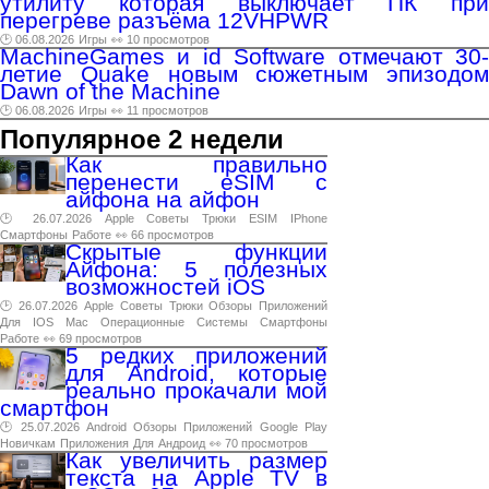
утилиту которая выключает ПК при
перегреве разъёма 12VHPWR
🕑 06.08.2026
Игры
👀 10 просмотров
MachineGames и id Software отмечают 30-
летие Quake новым сюжетным эпизодом
Dawn of the Machine
🕑 06.08.2026
Игры
👀 11 просмотров
Популярное 2 недели
Как правильно
перенести eSIM с
айфона на айфон
🕑 26.07.2026
Apple
Советы
Трюки
ESIM
IPhone
Смартфоны
Работе
👀 66 просмотров
Скрытые функции
Айфона: 5 полезных
возможностей iOS
🕑 26.07.2026
Apple
Советы
Трюки
Обзоры
Приложений
Для
IOS
Mac
Операционные
Системы
Смартфоны
Работе
👀 69 просмотров
5 редких приложений
для Android, которые
реально прокачали мой
смартфон
🕑 25.07.2026
Android
Обзоры
Приложений
Google
Play
Новичкам
Приложения
Для
Андроид
👀 70 просмотров
Как увеличить размер
текста на Apple TV в