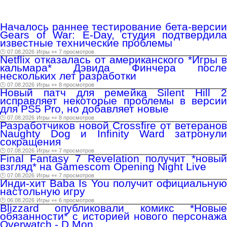
Началось раннее тестирование бета-версии
Gears of War: E-Day, студия подтвердила
известные технические проблемы
🕑 07.08.2026
Игры
👀 7 просмотров
Netflix отказалась от американского *Игры в
кальмара* Дэвида Финчера после
нескольких лет разработки
🕑 07.08.2026
Игры
👀 8 просмотров
Новый патч для ремейка Silent Hill 2
исправляет некоторые проблемы в версии
для PS5 Pro, но добавляет новые
🕑 07.08.2026
Игры
👀 8 просмотров
Разработчиков новой Crossfire от ветеранов
Naughty Dog и Infinity Ward затронули
сокращения
🕑 07.08.2026
Игры
👀 7 просмотров
Final Fantasy 7 Revelation получит *новый
взгляд* на Gamescom Opening Night Live
🕑 07.08.2026
Игры
👀 7 просмотров
Инди-хит Baba Is You получит официальную
настольную игру
🕑 06.08.2026
Игры
👀 6 просмотров
Blizzard опубликовали комикс *Новые
обязанности* c историей нового персонажа
Overwatch - D.Mon