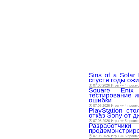
Sins of a Sola
спустя годы ожи
🕑 07.08.2026
Игры
👀 4 просм
Square Enix 
тестирование и
ошибки
🕑 07.08.2026
Игры
👀 4 просм
PlayStation ст
отказ Sony от д
🕑 07.08.2026
Игры
👀 5 просм
Разработчи
продемонстриро
🕑 07.08.2026
Игры
👀 6 просм