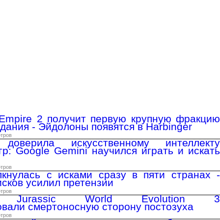
r Empire 2 получит первую крупную фракцию
дания - Эйдолоны появятся в Harbinger
отров
доверила искусственному интеллекту
гр: Google Gemini научился играть и искать
отров
олкнулась с исками сразу в пяти странах -
исков усилил претензии
отров
ки Jurassic World Evolution 3
вали смертоносную сторону постозуха
отров