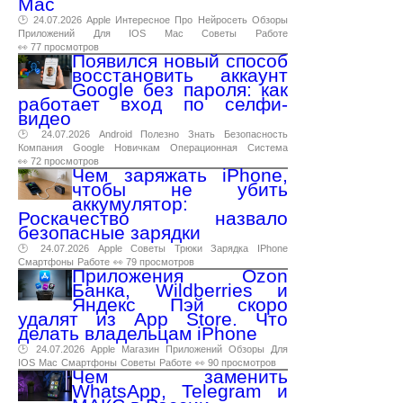
Mac
🕑 24.07.2026
Apple
Интересное
Про
Нейросеть
Обзоры
Приложений
Для
IOS
Mac
Советы
Работе
👀 77 просмотров
Появился новый способ
восстановить аккаунт
Google без пароля: как
работает вход по селфи-
видео
🕑 24.07.2026
Android
Полезно
Знать
Безопасность
Компания
Google
Новичкам
Операционная
Система
👀 72 просмотров
Чем заряжать iPhone,
чтобы не убить
аккумулятор:
Роскачество назвало
безопасные зарядки
🕑 24.07.2026
Apple
Советы
Трюки
Зарядка
IPhone
Смартфоны
Работе
👀 79 просмотров
Приложения Ozon
Банка, Wildberries и
Яндекс Пэй скоро
удалят из App Store. Что
делать владельцам iPhone
🕑 24.07.2026
Apple
Магазин
Приложений
Обзоры
Для
IOS
Mac
Смартфоны
Советы
Работе
👀 90 просмотров
Чем заменить
WhatsApp, Telegram и