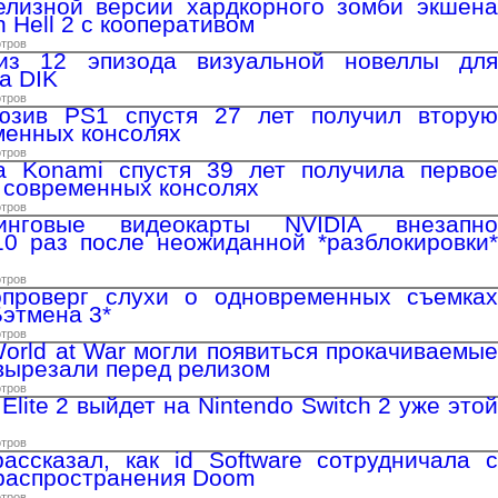
елизной версии хардкорного зомби экшена
 Hell 2 с кооперативом
отров
из 12 эпизода визуальной новеллы для
a DIK
отров
юзив PS1 спустя 27 лет получил вторую
менных консолях
отров
а Konami спустя 39 лет получила первое
 современных консолях
отров
инговые видеокарты NVIDIA внезапно
0 раз после неожиданной *разблокировки*
отров
проверг слухи о одновременных съемках
Бэтмена 3*
отров
 World at War могли появиться прокачиваемые
 вырезали перед релизом
отров
 Elite 2 выйдет на Nintendo Switch 2 уже этой
отров
ссказал, как id Software сотрудничала с
распространения Doom
отров