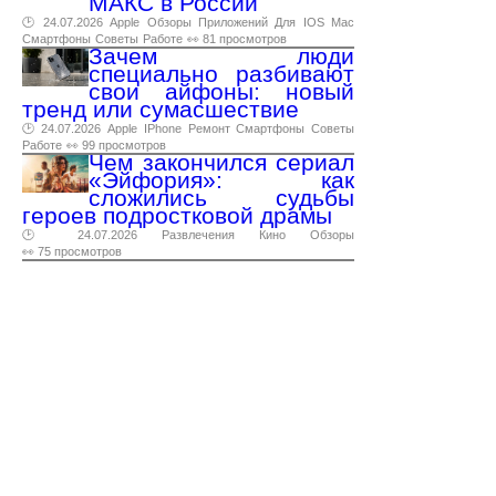
МАКС в России
🕑 24.07.2026
Apple
Обзоры
Приложений
Для
IOS
Mac
Смартфоны
Советы
Работе
👀 81 просмотров
Зачем люди
специально разбивают
свои айфоны: новый
тренд или сумасшествие
🕑 24.07.2026
Apple
IPhone
Ремонт
Смартфоны
Советы
Работе
👀 99 просмотров
Чем закончился сериал
«Эйфория»: как
сложились судьбы
героев подростковой драмы
🕑 24.07.2026
Развлечения
Кино
Обзоры
👀 75 просмотров