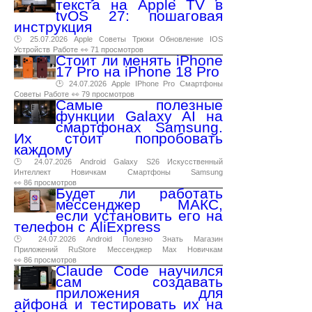
текста на Apple TV в
tvOS 27: пошаговая
инструкция
🕑 25.07.2026
Apple
Советы
Трюки
Обновление
IOS
Устройств
Работе
👀 71 просмотров
Стоит ли менять iPhone
17 Pro на iPhone 18 Pro
🕑 24.07.2026
Apple
IPhone
Pro
Смартфоны
Советы
Работе
👀 79 просмотров
Самые полезные
функции Galaxy AI на
смартфонах Samsung.
Их стоит попробовать
каждому
🕑 24.07.2026
Android
Galaxy
S26
Искусственный
Интеллект
Новичкам
Смартфоны
Samsung
👀 86 просмотров
Будет ли работать
мессенджер МАКС,
если установить его на
телефон с AliExpress
🕑 24.07.2026
Android
Полезно
Знать
Магазин
Приложений
RuStore
Мессенджер
Max
Новичкам
👀 86 просмотров
Claude Code научился
сам создавать
приложения для
айфона и тестировать их на