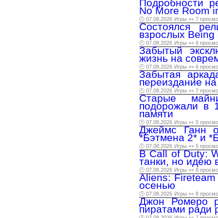
Подробности р
No More Room in
🕑 07.08.2026
Игры
👀 7 просм
Состоялся рел
взрослых Being 
🕑 07.08.2026
Игры
👀 6 просм
Забытый экскл
жизнь на совре
🕑 07.08.2026
Игры
👀 6 просм
Забытая аркад
переиздание на
🕑 07.08.2026
Игры
👀 7 просм
Старые майн
подорожали в 1
памяти
🕑 07.08.2026
Игры
👀 5 просм
Джеймс Ганн о
*Бэтмена 2* и *
🕑 07.08.2026
Игры
👀 5 просм
В Call of Duty:
танки, но идею
🕑 07.08.2026
Игры
👀 8 просм
Aliens: Fireteam
осенью
🕑 07.08.2026
Игры
👀 8 просм
Джон Ромеро ра
пиратами ради 
🕑 07.08.2026
Игры
👀 7 просм