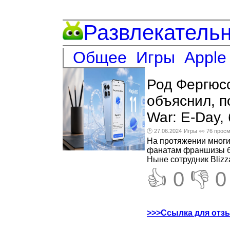
Развлекатель
Общее
Игры
Apple
Род Фергюсс
объяснил, п
War: E-Day,
🕑 27.06.2024
Игры
👀 76 прос
На протяжении многих
фанатам франшизы был
Ныне сотрудник Blizz
👍 0
👎 0
>>>Ссылка для отз