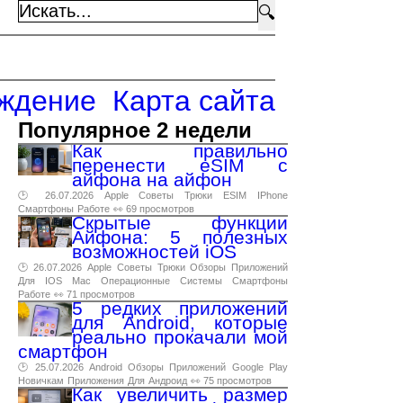
🔍
ждение
Карта сайта
Популярное 2 недели
Как правильно
перенести eSIM с
айфона на айфон
🕑 26.07.2026
Apple
Советы
Трюки
ESIM
IPhone
Смартфоны
Работе
👀 69 просмотров
Скрытые функции
Айфона: 5 полезных
возможностей iOS
🕑 26.07.2026
Apple
Советы
Трюки
Обзоры
Приложений
Для
IOS
Mac
Операционные
Системы
Смартфоны
Работе
👀 71 просмотров
5 редких приложений
для Android, которые
реально прокачали мой
смартфон
🕑 25.07.2026
Android
Обзоры
Приложений
Google
Play
Новичкам
Приложения
Для
Андроид
👀 75 просмотров
Как увеличить размер