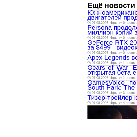
Ещё новости 
Южноамерика
двигателей про
🕑 07.08.2026
Игры
👀 0 просм
Persona продол
миллион копий 
🕑 07.08.2026
Игры
👀 0 просм
GeForce RTX 20
за $499 - виде
🕑 07.08.2026
Игры
👀 0 просм
Apex Legends в
🕑 07.08.2026
Игры
👀 1 просм
Gears of War: 
открытая бета 
🕑 07.08.2026
Игры
👀 1 просм
GamesVoice по
South Park: The 
🕑 07.08.2026
Игры
👀 3 просм
Тизер-трейлер 
🕑 07.08.2026
Игры
👀 4 просм