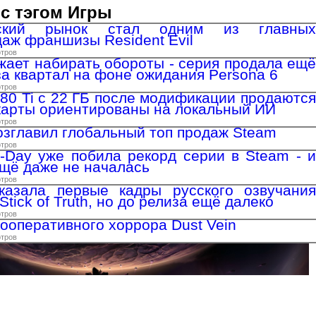
с тэгом Игры
нский рынок стал одним из главных
даж франшизы Resident Evil
отров
жает набирать обороты - серия продала ещё
за квартал на фоне ожидания Persona 6
отров
80 Ti с 22 ГБ после модификации продаются
окарты ориентированы на локальный ИИ
отров
озглавил глобальный топ продаж Steam
отров
E-Day уже побила рекорд серии в Steam - и
ещё даже не началась
отров
казала первые кадры русского озвучания
Stick of Truth, но до релиза ещё далеко
отров
кооперативного хоррора Dust Vein
отров