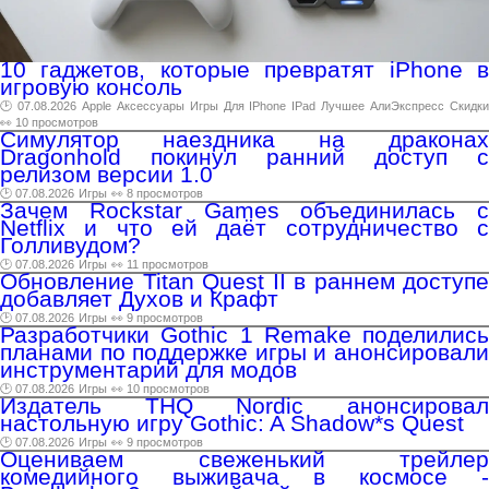
10 гаджетов, которые превратят iPhone в
игровую консоль
🕑 07.08.2026
Apple
Аксессуары
Игры
Для
IPhone
IPad
Лучшее
АлиЭкспресс
Скидк
👀 10 просмотров
Симулятор наездника на драконах
Dragonhold покинул ранний доступ с
релизом версии 1.0
🕑 07.08.2026
Игры
👀 8 просмотров
Зачем Rockstar Games объединилась с
Netflix и что ей даёт сотрудничество с
Голливудом?
🕑 07.08.2026
Игры
👀 11 просмотров
Обновление Titan Quest II в раннем доступе
добавляет Духов и Крафт
🕑 07.08.2026
Игры
👀 9 просмотров
Разработчики Gothic 1 Remake поделились
планами по поддержке игры и анонсировали
инструментарий для модов
🕑 07.08.2026
Игры
👀 10 просмотров
Издатель THQ Nordic анонсировал
настольную игру Gothic: A Shadow*s Quest
🕑 07.08.2026
Игры
👀 9 просмотров
Оцениваем свеженький трейлер
комедийного выживача в космосе -