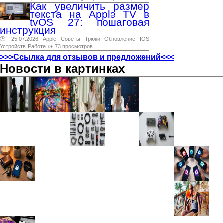
Как увеличить размер
текста на Apple TV в
tvOS 27: пошаговая
инструкция
🕑 25.07.2026
Apple
Советы
Трюки
Обновление
IOS
Устройств
Работе
👀 73 просмотров
>>>Ссылка для отзывов и предложений<<<
Новости в картинках