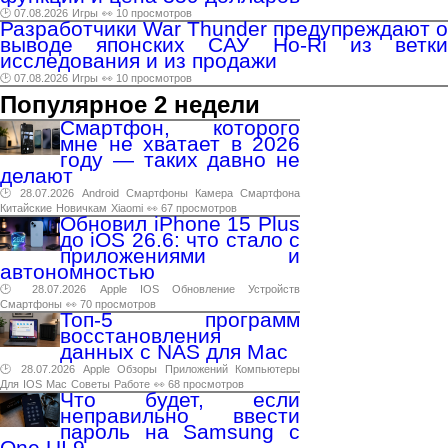
🕑 07.08.2026
Игры
👀 10 просмотров
Разработчики War Thunder предупреждают о
выводе японских САУ Ho-Ri из ветки
исследования и из продажи
🕑 07.08.2026
Игры
👀 10 просмотров
Популярное 2 недели
Смартфон, которого
мне не хватает в 2026
году — таких давно не
делают
🕑 28.07.2026
Android
Смартфоны
Камера
Смартфона
Китайские
Новичкам
Xiaomi
👀 67 просмотров
Обновил iPhone 15 Plus
до iOS 26.6: что стало с
приложениями и
автономностью
🕑 28.07.2026
Apple
IOS
Обновление
Устройств
Смартфоны
👀 70 просмотров
Топ-5 программ
восстановления
данных с NAS для Mac
🕑 28.07.2026
Apple
Обзоры
Приложений
Компьютеры
Для
IOS
Mac
Советы
Работе
👀 68 просмотров
Что будет, если
неправильно ввести
пароль на Samsung с
One UI 9