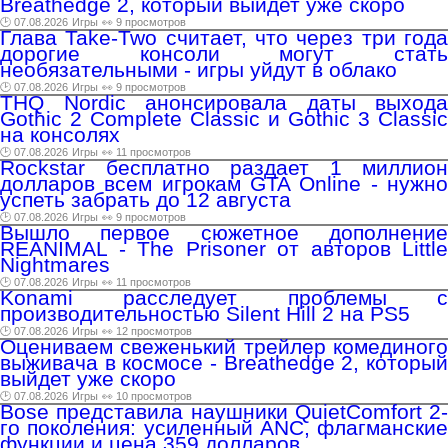
Breathedge 2, который выйдет уже скоро
🕑 07.08.2026
Игры
👀 9 просмотров
Глава Take-Two считает, что через три года
дорогие консоли могут стать
необязательными - игры уйдут в облако
🕑 07.08.2026
Игры
👀 9 просмотров
THQ Nordic анонсировала даты выхода
Gothic 2 Complete Classic и Gothic 3 Classic
на консолях
🕑 07.08.2026
Игры
👀 11 просмотров
Rockstar бесплатно раздает 1 миллион
долларов всем игрокам GTA Online - нужно
успеть забрать до 12 августа
🕑 07.08.2026
Игры
👀 9 просмотров
Вышло первое сюжетное дополнение
REANIMAL - The Prisoner от авторов Little
Nightmares
🕑 07.08.2026
Игры
👀 11 просмотров
Konami расследует проблемы с
производительностью Silent Hill 2 на PS5
🕑 07.08.2026
Игры
👀 12 просмотров
Оцениваем свеженький трейлер комединого
выживача в космосе - Breathedge 2, который
выйдет уже скоро
🕑 07.08.2026
Игры
👀 10 просмотров
Bose представила наушники QuietComfort 2-
го поколения: усиленный ANC, флагманские
функции и цена 359 долларов