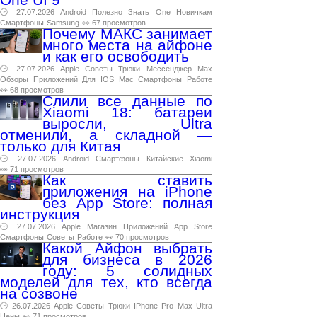
🕑 27.07.2026
Android
Полезно
Знать
One
Новичкам
Смартфоны
Samsung
👀 67 просмотров
Почему МАКС занимает
много места на айфоне
и как его освободить
🕑 27.07.2026
Apple
Советы
Трюки
Мессенджер
Max
Обзоры
Приложений
Для
IOS
Mac
Смартфоны
Работе
👀 68 просмотров
Слили все данные по
Xiaomi 18: батареи
выросли, Ultra
отменили, а складной —
только для Китая
🕑 27.07.2026
Android
Смартфоны
Китайские
Xiaomi
👀 71 просмотров
Как ставить
приложения на iPhone
без App Store: полная
инструкция
🕑 27.07.2026
Apple
Магазин
Приложений
App
Store
Смартфоны
Советы
Работе
👀 70 просмотров
Какой Айфон выбрать
для бизнеса в 2026
году: 5 солидных
моделей для тех, кто всегда
на созвоне
🕑 26.07.2026
Apple
Советы
Трюки
IPhone
Pro
Max
Ultra
Цены
👀 71 просмотров