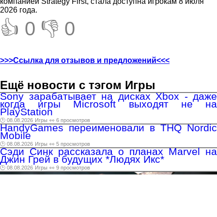
компанией Strategy First, стала доступна игрокам 8 июля
2026 года.
👍 0
👎 0
>>>Ссылка для отзывов и предложений<<<
Ещё новости с тэгом Игры
Sony зарабатывает на дисках Xbox - даже
когда игры Microsoft выходят не на
PlayStation
🕑 08.08.2026
Игры
👀 6 просмотров
HandyGames переименовали в THQ Nordic
Mobile
🕑 08.08.2026
Игры
👀 5 просмотров
Сэди Синк рассказала о планах Marvel на
Джин Грей в будущих *Людях Икс*
🕑 08.08.2026
Игры
👀 9 просмотров