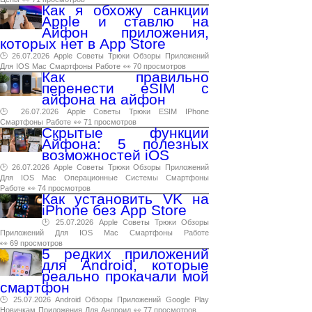
Как я обхожу санкции
Apple и ставлю на
Айфон приложения,
которых нет в App Store
🕑 26.07.2026
Apple
Советы
Трюки
Обзоры
Приложений
Для
IOS
Mac
Смартфоны
Работе
👀 70 просмотров
Как правильно
перенести eSIM с
айфона на айфон
🕑 26.07.2026
Apple
Советы
Трюки
ESIM
IPhone
Смартфоны
Работе
👀 71 просмотров
Скрытые функции
Айфона: 5 полезных
возможностей iOS
🕑 26.07.2026
Apple
Советы
Трюки
Обзоры
Приложений
Для
IOS
Mac
Операционные
Системы
Смартфоны
Работе
👀 74 просмотров
Как установить VK на
iPhone без App Store
🕑 25.07.2026
Apple
Советы
Трюки
Обзоры
Приложений
Для
IOS
Mac
Смартфоны
Работе
👀 69 просмотров
5 редких приложений
для Android, которые
реально прокачали мой
смартфон
🕑 25.07.2026
Android
Обзоры
Приложений
Google
Play
Новичкам
Приложения
Для
Андроид
👀 77 просмотров