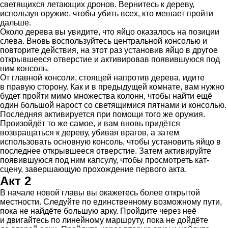
светящихся летающих дронов. Вернитесь к дереву,
используя оружие, чтобы убить всех, кто мешает пройти
дальше.
Около дерева вы увидите, что яйцо оказалось на позиции
слева. Вновь воспользуйтесь центральной консолью и
повторите действия, на этот раз установив яйцо в другое
открывшееся отверстие и активировав появившуюся под
ним консоль.
От главной консоли, стоящей напротив дерева, идите
в правую сторону. Как и в предыдущей комнате, вам нужно
будет пройти мимо множества колонн, чтобы найти ещё
один большой нарост со светящимися пятнами и консолью.
Последняя активируется при помощи того же оружия.
Произойдёт то же самое, и вам вновь придётся
возвращаться к дереву, убивая врагов, а затем
использовать основную консоль, чтобы установить яйцо в
последнее открывшееся отверстие. Затем активируйте
появившуюся под ним капсулу, чтобы просмотреть кат-
сцену, завершающую прохождение первого акта.
Акт 2
В начале новой главы вы окажетесь более открытой
местности. Следуйте по единственному возможному пути,
пока не найдёте большую арку. Пройдите через неё
и двигайтесь по линейному маршруту, пока не дойдёте