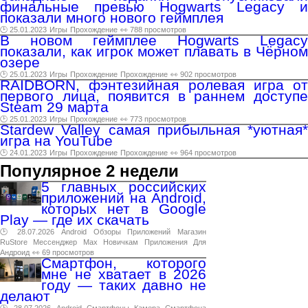
финальные превью Hogwarts Legacy и
показали много нового геймплея
🕑 25.01.2023
Игры
Прохождение
👀 788 просмотров
В новом геймплее Hogwarts Legacy
показали, как игрок может плавать в Чёрном
озере
🕑 25.01.2023
Игры
Прохождение
Прохождение
👀 902 просмотров
RAIDBORN, фэнтезийная ролевая игра от
первого лица, появится в раннем доступе
Steam 29 марта
🕑 25.01.2023
Игры
Прохождение
👀 773 просмотров
Stardew Valley самая прибыльная *уютная*
игра на YouTube
🕑 24.01.2023
Игры
Прохождение
Прохождение
👀 964 просмотров
Популярное 2 недели
5 главных российских
приложений на Android,
которых нет в Google
Play — где их скачать
🕑 28.07.2026
Android
Обзоры
Приложений
Магазин
RuStore
Мессенджер
Max
Новичкам
Приложения
Для
Андроид
👀 69 просмотров
Смартфон, которого
мне не хватает в 2026
году — таких давно не
делают