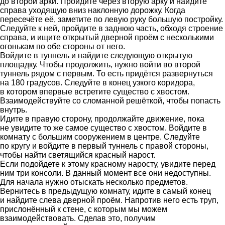
до второй арки. Пройдите через вторую арку и найдите
справа уходящую вниз наклонную дорожку. Когда
пересечёте её, заметите по левую руку большую постройку.
Следуйте к ней, пройдите в заднюю часть, обходя строение
справа, и ищите открытый дверной проём с несколькими
огонькам по обе стороны от него.
Войдите в туннель и найдите следующую открытую
площадку. Чтобы продолжить, нужно войти во второй
туннель рядом с первым. То есть придётся развернуться
на 180 градусов. Следуйте в конец узкого коридора,
в котором впервые встретите существо с хвостом.
Взаимодействуйте со сломанной решёткой, чтобы попасть
внутрь.
Идите в правую сторону, продолжайте движение, пока
не увидите то же самое существо с хвостом. Войдите в
комнату с большим сооружением в центре. Следуйте
по кругу и войдите в первый туннель с правой стороны,
чтобы найти светящийся красный нарост.
Если подойдете к этому красному наросту, увидите перед
ним три консоли. В данный момент все они недоступны.
Для начала нужно отыскать несколько предметов.
Вернитесь в предыдущую комнату, идите в самый конец
и найдите слева дверной проём. Напротив него есть труп,
прислонённый к стене, с которым мы можем
взаимодействовать. Сделав это, получим