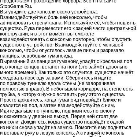
Продолжаем прохождение хоррора Scorn на сайте
StopGame.Ru.
Вы увидите две консоли около устройства.
Взаимодействуйте с большей консолью, чтобы
активировать стрелу крана. Используйте её, чтобы поднять
существо. Рука переместит его к задней части центральной
конструкции, и в этот момент вы сможете
взаимодействовать с консолью повторно, чтобы опустить
существо в устройство. Взаимодействуйте с меньшей
консолью, чтобы опустилось лезвие пилы и разрезало
панцирь, освободим гуманоида.
Вырезанный из панциря гуманоид упадёт с кресла на пол
и, в конце концов, встанет на ноги (это займёт довольно
много времени). Как только это случится, существо начнёт
следовать повсюду за вами. Обернитесь и идите
по правому туннелю вдоль стены (не заворачивая
полностью вправо). В небольшом коридоре, на стене есть
трубка, в которую нужно вставить руку этого существа.
Просто дождитесь, когда гуманоид подойдёт ближе и
свалится на пол, а затем взаимодействуйте с ним.
Идите дальше по туннелю, поднимитесь по склону
и окажетесь у двери на выход. Перед ней стоят две
консоли. Дождитесь, когда существо подойдёт к одной
из них и снова упадёт на землю. Помогите ему подняться
и вставьте руку в левую консоль. Активируйте консоль