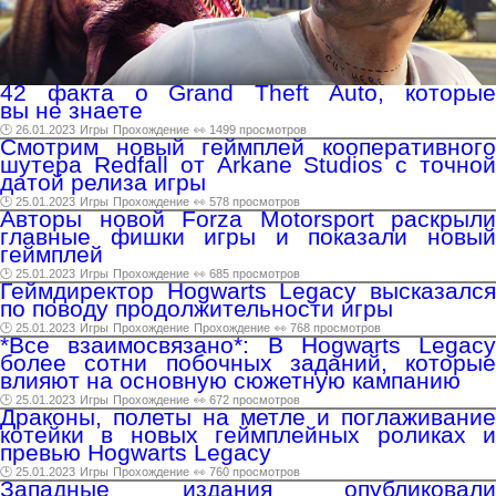
42 факта о Grand Theft Auto, которые
вы не знаете
🕑 26.01.2023
Игры
Прохождение
👀 1499 просмотров
Смотрим новый геймплей кооперативного
шутера Redfall от Arkane Studios с точной
датой релиза игры
🕑 25.01.2023
Игры
Прохождение
👀 578 просмотров
Авторы новой Forza Motorsport раскрыли
главные фишки игры и показали новый
геймплей
🕑 25.01.2023
Игры
Прохождение
👀 685 просмотров
Геймдиректор Hogwarts Legacy высказался
по поводу продолжительности игры
🕑 25.01.2023
Игры
Прохождение
Прохождение
👀 768 просмотров
*Все взаимосвязано*: В Hogwarts Legacy
более сотни побочных заданий, которые
влияют на основную сюжетную кампанию
🕑 25.01.2023
Игры
Прохождение
👀 672 просмотров
Драконы, полеты на метле и поглаживание
котейки в новых геймплейных роликах и
превью Hogwarts Legacy
🕑 25.01.2023
Игры
Прохождение
👀 760 просмотров
Западные издания опубликовали