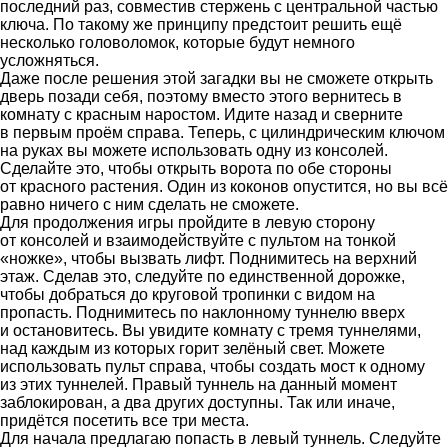
последний раз, совместив стержень с центральной частью
ключа. По такому же принципу предстоит решить ещё
несколько головоломок, которые будут немного
усложняться.
Даже после решения этой загадки вы не сможете открыть
дверь позади себя, поэтому вместо этого вернитесь в
комнату с красным наростом. Идите назад и сверните
в первым проём справа. Теперь, с цилиндрическим ключом
на руках вы можете использовать одну из консолей.
Сделайте это, чтобы открыть ворота по обе стороны
от красного растения. Один из коконов опустится, но вы всё
равно ничего с ним сделать не сможете.
Для продолжения игры пройдите в левую сторону
от консолей и взаимодействуйте с пультом на тонкой
«ножке», чтобы вызвать лифт. Поднимитесь на верхний
этаж. Сделав это, следуйте по единственной дорожке,
чтобы добраться до круговой тропинки с видом на
пропасть. Поднимитесь по наклонному туннелю вверх
и остановитесь. Вы увидите комнату с тремя туннелями,
над каждым из которых горит зелёный свет. Можете
использовать пульт справа, чтобы создать мост к одному
из этих туннелей. Правый туннель на данный момент
заблокирован, а два других доступны. Так или иначе,
придётся посетить все три места.
Для начала предлагаю попасть в левый туннель. Следуйте