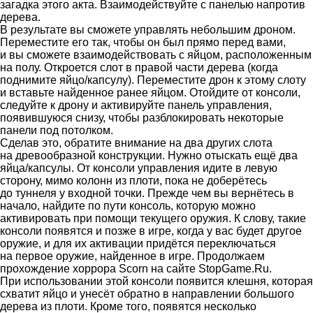
загадка этого акта. Взаимодействуйте с панелью напротив
дерева.
В результате вы сможете управлять небольшим дроном.
Переместите его так, чтобы он был прямо перед вами,
и вы сможете взаимодействовать с яйцом, расположенным
на полу. Откроется слот в правой части дерева (когда
поднимите яйцо/капсулу). Переместите дрон к этому слоту
и вставьте найденное ранее яйцом. Отойдите от консоли,
следуйте к дрону и активируйте панель управления,
появившуюся снизу, чтобы разблокировать некоторые
панели под потолком.
Сделав это, обратите внимание на два других слота
на древообразной конструкции. Нужно отыскать ещё два
яйца/капсулы. От консоли управления идите в левую
сторону, мимо колонн из плоти, пока не доберётесь
до туннеля у входной точки. Прежде чем вы вернётесь в
начало, найдите по пути консоль, которую можно
активировать при помощи текущего оружия. К слову, такие
консоли появятся и позже в игре, когда у вас будет другое
оружие, и для их активации придётся переключаться
на первое оружие, найденное в игре. Продолжаем
прохождение хоррора Scorn на сайте StopGame.Ru.
При использовании этой консоли появится клешня, которая
схватит яйцо и унесёт обратно в направлении большого
дерева из плоти. Кроме того, появятся несколько