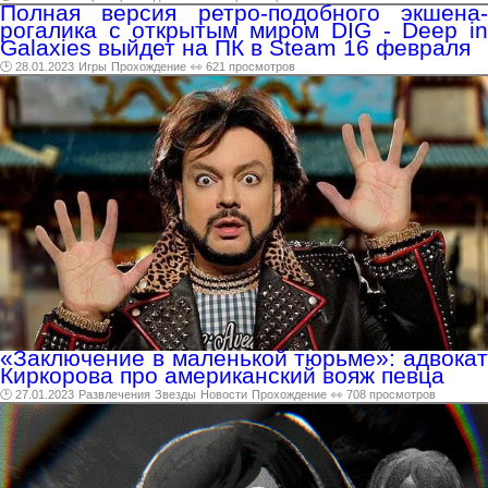
Полная версия ретро-подобного экшена-
рогалика с открытым миром DIG - Deep in
Galaxies выйдет на ПК в Steam 16 февраля
🕑 28.01.2023
Игры
Прохождение
👀 621 просмотров
«Заключение в маленькой тюрьме»: адвокат
Киркорова про американский вояж певца
🕑 27.01.2023
Развлечения
Звезды
Новости
Прохождение
👀 708 просмотров