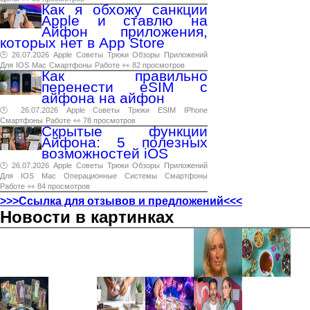
Как я обхожу санкции
Apple и ставлю на
Айфон приложения,
которых нет в App Store
🕑 26.07.2026
Apple
Советы
Трюки
Обзоры
Приложений
Для
IOS
Mac
Смартфоны
Работе
👀 82 просмотров
Как правильно
перенести eSIM с
айфона на айфон
🕑 26.07.2026
Apple
Советы
Трюки
ESIM
IPhone
Смартфоны
Работе
👀 78 просмотров
Скрытые функции
Айфона: 5 полезных
возможностей iOS
🕑 26.07.2026
Apple
Советы
Трюки
Обзоры
Приложений
Для
IOS
Mac
Операционные
Системы
Смартфоны
Работе
👀 84 просмотров
>>>Ссылка для отзывов и предложений<<<
Новости в картинках