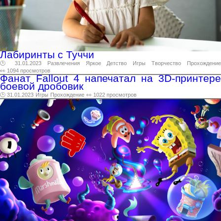
Лабиринты с Туччи
🕑 31.01.2023
Развлечения
Яркое
Детство
Игры
Творчество
Прохождение
👀 1094 просмотров
Фанат Fallout 4 напечатал на 3D-принтере
боевой дробовик
🕑 31.01.2023
Игры
Прохождение
👀 1022 просмотров