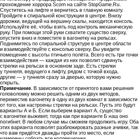
прохождение хоррора Scorn на сайте StopGame.Ru.
Спуститесь на лифте и вернитесь в главную комнату.
Пройдите к спиральной конструкции в центре. Внизу
дорожки, ведущей на вершину скалы, находится консоль.
Используйте её, чтобы взять под контроль механическую
руку. При помощи этой руки схватите существо сверху,
опустите вниз и поместите в вагонетку на рельсах.
Поднимитесь по спиральной структуре в центре области
и взаимодействуйте с консолью сверху. Вы увидите
помещение с высоты птичьего полёта. Всего есть три точки
взаимодействия — каждая из них позволит сдвинуть
стрелки на рельсах в основном заде. Есть стрелки
у туннеля, ведущего к лифту, рядом с точкой входа,
другие — у туннеля сразу за дверью, которую нужно
открыть.
Примечание
. В зависимости от принятого вами решения
головоломку можно решить одним из двух методов,
переместив вагонетку в одну из двух комнат в зависимости
от того, как настроены стрелки на рельсах. Пусть это будут
варианты А и Б. Если выберем вариант А, существо
с вагонетки выживет, тогда как при варианте Б наш оно
погибнет. В любом случае мы сможем продолжить игру. Оба
этих варианта позволят разблокировать разные ачивки, так
что вам придётся дважды пройти это место, если
намерены собрать все коллекционки.