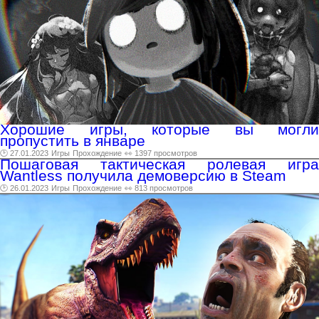
Хорошие игры, которые вы могли
пропустить в январе
🕑 27.01.2023
Игры
Прохождение
👀 1397 просмотров
Пошаговая тактическая ролевая игра
Wantless получила демоверсию в Steam
🕑 26.01.2023
Игры
Прохождение
👀 813 просмотров