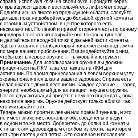
справа, используя ключ на своей руке. Пройдите через
открывшуюся дверь и воспользуйтесь лифтом впереди.
Поднявшись на лифте из предыдущей области, следуйте
дальше, пока не доберётесь до большой круглой комнаты
с огромным устройством, в центре которого есть
несколько тел. По левой и правой сторонам есть по одному
коридору. Пока что игнорируйте оба боковых туннеля
и двигайтесь от входной точки к дальней части комнаты.
Здесь находится столб, который появляется из-под земли
по мере вашего приближения. Взаимодействуйте с ним,
чтобы взять первое оружие — тычковый инструмент.
Примечание
. Для использования оружия вы должны
прицелиться на ПКМ, а затем нажать на ЛКМ для
активации. Во время прицеливания в левом верхнем углу
экрана появляется шкала вашего здоровья. Справа есть
белая шкала с двумя делениями. Каждое деление — заряд
энергии, необходимый для активации текущего оружия.
После двух активаций придётся немного подождать, пока
накопится энергия. Оружие действует только вблизи, так
что учитывайте это.
Теперь можно пройти в левый или правый туннели, и это
не имеет значения, поскольку оба соединены и ведут
в одной и то же место. Доберитесь до большой комнаты
с гигантским древовидным столбом из плоти, на котором
есть три светящихся пятна. Это основная и последняя