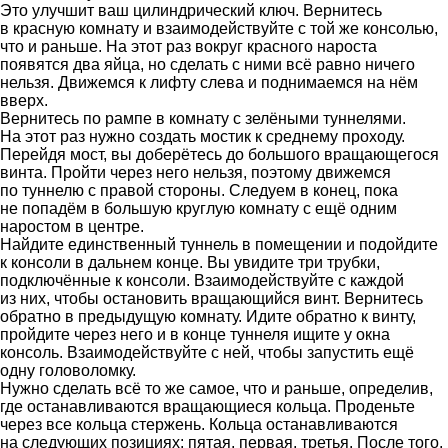
Это улучшит ваш цилиндрический ключ. Вернитесь
в красную комнату и взаимодействуйте с той же консолью,
что и раньше. На этот раз вокруг красного нароста
появятся два яйца, но сделать с ними всё равно ничего
нельзя. Движемся к лифту слева и поднимаемся на нём
вверх.
Вернитесь по рампе в комнату с зелёными туннелями.
На этот раз нужно создать мостик к среднему проходу.
Перейдя мост, вы доберётесь до большого вращающегося
винта. Пройти через него нельзя, поэтому движемся
по туннелю с правой стороны. Следуем в конец, пока
не попадём в большую круглую комнату с ещё одним
наростом в центре.
Найдите единственный туннель в помещении и подойдите
к консоли в дальнем конце. Вы увидите три трубки,
подключённые к консоли. Взаимодействуйте с каждой
из них, чтобы остановить вращающийся винт. Вернитесь
обратно в предыдущую комнату. Идите обратно к винту,
пройдите через него и в конце туннеля ищите у окна
консоль. Взаимодействуйте с ней, чтобы запустить ещё
одну головоломку.
Нужно сделать всё то же самое, что и раньше, определив,
где останавливаются вращающиеся кольца. Проденьте
через все кольца стержень. Кольца останавливаются
на следующих позициях: пятая, первая, третья. После того,