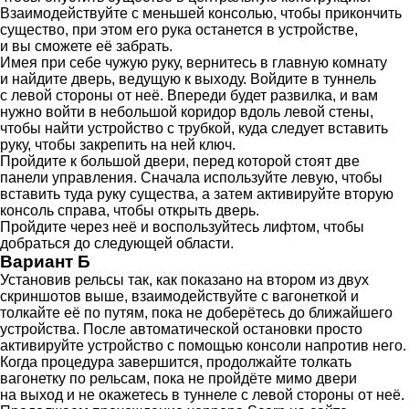
Взаимодействуйте с меньшей консолью, чтобы прикончить
существо, при этом его рука останется в устройстве,
и вы сможете её забрать.
Имея при себе чужую руку, вернитесь в главную комнату
и найдите дверь, ведущую к выходу. Войдите в туннель
с левой стороны от неё. Впереди будет развилка, и вам
нужно войти в небольшой коридор вдоль левой стены,
чтобы найти устройство с трубкой, куда следует вставить
руку, чтобы закрепить на ней ключ.
Пройдите к большой двери, перед которой стоят две
панели управления. Сначала используйте левую, чтобы
вставить туда руку существа, а затем активируйте вторую
консоль справа, чтобы открыть дверь.
Пройдите через неё и воспользуйтесь лифтом, чтобы
добраться до следующей области.
Вариант Б
Установив рельсы так, как показано на втором из двух
скриншотов выше, взаимодействуйте с вагонеткой и
толкайте её по путям, пока не доберётесь до ближайшего
устройства. После автоматической остановки просто
активируйте устройство с помощью консоли напротив него.
Когда процедура завершится, продолжайте толкать
вагонетку по рельсам, пока не пройдёте мимо двери
на выход и не окажетесь в туннеле с левой стороны от неё.