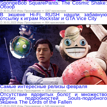
SpongeBob SquarePants: The Cosmic Shake:
Обзор
🕑 30.01.2023
Игры
Прохождение
👀 1167 просмотров
В экшене Hi-Fi RUSH нашли забавную
отсылку к играм Rockstar и GTA Vice City
🕑 30.01.2023
Игры
Прохождение
👀 864 просмотров
Самые интересные релизы февраля
🕑 29.01.2023
Игры
Прохождение
👀 1038 просмотров
Отсутствие ядовитых болот и множество
других подробностей Souls-подобного
экшена The Lords of the Fallen
🕑 28.01.2023
Игры
Прохождение
👀 545 просмотров