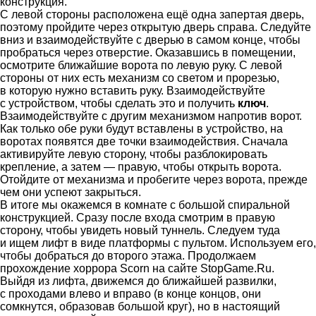
конструкция.
С левой стороны расположена ещё одна запертая дверь,
поэтому пройдите через открытую дверь справа. Следуйте
вниз и взаимодействуйте с дверью в самом конце, чтобы
пробраться через отверстие. Оказавшись в помещении,
осмотрите ближайшие ворота по левую руку. С левой
стороны от них есть механизм со светом и прорезью,
в которую нужно вставить руку. Взаимодействуйте
с устройством, чтобы сделать это и получить
ключ
.
Взаимодействуйте с другим механизмом напротив ворот.
Как только обе руки будут вставлены в устройство, на
воротах появятся две точки взаимодействия. Сначала
активируйте левую сторону, чтобы разблокировать
крепление, а затем — правую, чтобы открыть ворота.
Отойдите от механизма и пробегите через ворота, прежде
чем они успеют закрыться.
В итоге мы окажемся в комнате с большой спиральной
конструкцией. Сразу после входа смотрим в правую
сторону, чтобы увидеть новый туннель. Следуем туда
и ищем лифт в виде платформы с пультом. Используем его,
чтобы добраться до второго этажа. Продолжаем
прохождение хоррора Scorn на сайте StopGame.Ru.
Выйдя из лифта, движемся до ближайшей развилки,
с проходами влево и вправо (в конце концов, они
сомкнутся, образовав большой круг), но в настоящий