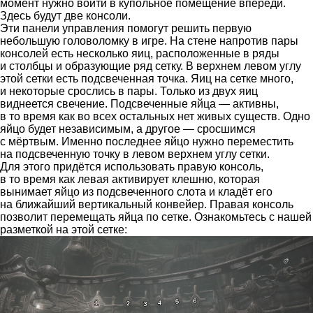
момент нужно войти в купольное помещение впереди.
Здесь будут две консоли.
Эти панели управления помогут решить первую
небольшую головоломку в игре. На стене напротив пары
консолей есть несколько яиц, расположенные в ряды
и столбцы и образующие ряд сетку. В верхнем левом углу
этой сетки есть подсвеченная точка. Яиц на сетке много,
и некоторые срослись в пары. Только из двух яиц
виднеется свечение. Подсвеченные яйца — активны,
в то время как во всех остальных нет живых существ. Одно
яйцо будет независимым, а другое — сросшимся
с мёртвым. Именно последнее яйцо нужно переместить
на подсвеченную точку в левом верхнем углу сетки.
Для этого придётся использовать правую консоль,
в то время как левая активирует клешню, которая
вынимает яйцо из подсвеченного слота и кладёт его
на ближайший вертикальный конвейер. Правая консоль
позволит перемещать яйца по сетке. Ознакомьтесь с нашей
разметкой на этой сетке: