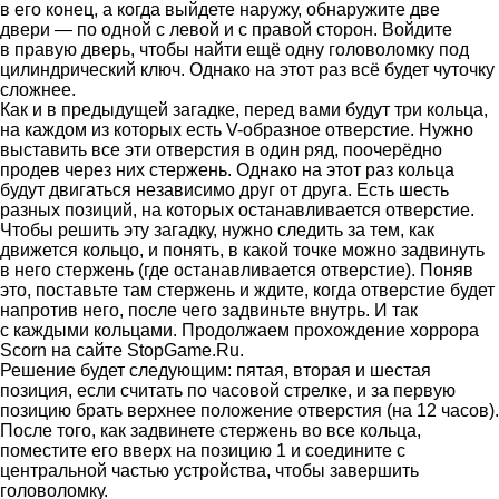
в его конец, а когда выйдете наружу, обнаружите две
двери — по одной с левой и с правой сторон. Войдите
в правую дверь, чтобы найти ещё одну головоломку под
цилиндрический ключ. Однако на этот раз всё будет чуточку
сложнее.
Как и в предыдущей загадке, перед вами будут три кольца,
на каждом из которых есть V-образное отверстие. Нужно
выставить все эти отверстия в один ряд, поочерёдно
продев через них стержень. Однако на этот раз кольца
будут двигаться независимо друг от друга. Есть шесть
разных позиций, на которых останавливается отверстие.
Чтобы решить эту загадку, нужно следить за тем, как
движется кольцо, и понять, в какой точке можно задвинуть
в него стержень (где останавливается отверстие). Поняв
это, поставьте там стержень и ждите, когда отверстие будет
напротив него, после чего задвиньте внутрь. И так
с каждыми кольцами. Продолжаем прохождение хоррора
Scorn на сайте StopGame.Ru.
Решение будет следующим: пятая, вторая и шестая
позиция, если считать по часовой стрелке, и за первую
позицию брать верхнее положение отверстия (на 12 часов).
После того, как задвинете стержень во все кольца,
поместите его вверх на позицию 1 и соедините с
центральной частью устройства, чтобы завершить
головоломку.