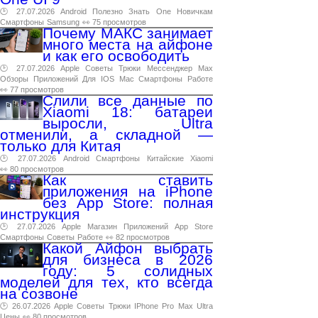
🕑 27.07.2026
Android
Полезно
Знать
One
Новичкам
Смартфоны
Samsung
👀 75 просмотров
Почему МАКС занимает
много места на айфоне
и как его освободить
🕑 27.07.2026
Apple
Советы
Трюки
Мессенджер
Max
Обзоры
Приложений
Для
IOS
Mac
Смартфоны
Работе
👀 77 просмотров
Слили все данные по
Xiaomi 18: батареи
выросли, Ultra
отменили, а складной —
только для Китая
🕑 27.07.2026
Android
Смартфоны
Китайские
Xiaomi
👀 80 просмотров
Как ставить
приложения на iPhone
без App Store: полная
инструкция
🕑 27.07.2026
Apple
Магазин
Приложений
App
Store
Смартфоны
Советы
Работе
👀 82 просмотров
Какой Айфон выбрать
для бизнеса в 2026
году: 5 солидных
моделей для тех, кто всегда
на созвоне
🕑 26.07.2026
Apple
Советы
Трюки
IPhone
Pro
Max
Ultra
Цены
👀 80 просмотров