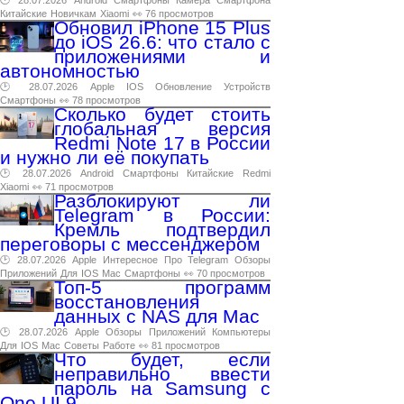
🕑 28.07.2026
Android
Смартфоны
Камера
Смартфона
Китайские
Новичкам
Xiaomi
👀 76 просмотров
Обновил iPhone 15 Plus
до iOS 26.6: что стало с
приложениями и
автономностью
🕑 28.07.2026
Apple
IOS
Обновление
Устройств
Смартфоны
👀 78 просмотров
Сколько будет стоить
глобальная версия
Redmi Note 17 в России
и нужно ли её покупать
🕑 28.07.2026
Android
Смартфоны
Китайские
Redmi
Xiaomi
👀 71 просмотров
Разблокируют ли
Telegram в России:
Кремль подтвердил
переговоры с мессенджером
🕑 28.07.2026
Apple
Интересное
Про
Telegram
Обзоры
Приложений
Для
IOS
Mac
Смартфоны
👀 70 просмотров
Топ-5 программ
восстановления
данных с NAS для Mac
🕑 28.07.2026
Apple
Обзоры
Приложений
Компьютеры
Для
IOS
Mac
Советы
Работе
👀 81 просмотров
Что будет, если
неправильно ввести
пароль на Samsung с
One UI 9