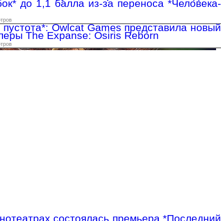
ок* до 1,1 балла из-за переноса *Человека-
отров
я пустота*: Owlcat Games представила новый
еры The Expanse: Osiris Reborn
отров
инотеатрах состоялась премьера *Последний