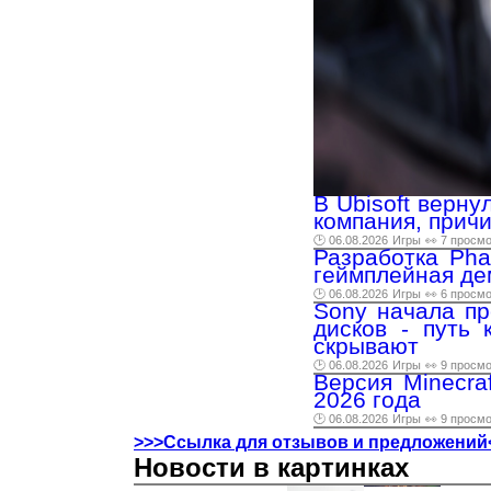
В Ubisoft верну
компания, прич
🕑 06.08.2026
Игры
👀 7 просм
Разработка Pha
геймплейная де
🕑 06.08.2026
Игры
👀 6 просм
Sony начала пр
дисков - путь 
скрывают
🕑 06.08.2026
Игры
👀 9 просм
Версия Minecra
2026 года
🕑 06.08.2026
Игры
👀 9 просм
>>>Ссылка для отзывов и предложений
Новости в картинках