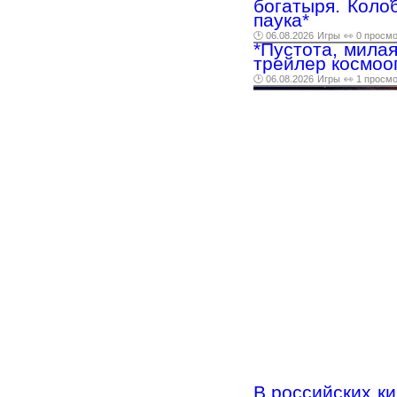
богатыря. Колоб
паука*
🕑 06.08.2026
Игры
👀 0 просм
*Пустота, мила
трейлер космооп
🕑 06.08.2026
Игры
👀 1 просм
В российских к