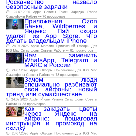
Роскачество назвало
безопасные зарядки
🕑 24.07.2026
Apple
Советы
Трюки
Зарядка
IPhone
Смартфоны
Работе
👀 70 просмотров
Приложения Ozon
Банка, Wildberries и
Яндекс Пэй скоро
удалят из App Store. Что
делать владельцам iPhone
🕑 24.07.2026
Apple
Магазин
Приложений
Обзоры
Для
IOS
Mac
Смартфоны
Советы
Работе
👀 81 просмотров
Чем заменить
WhatsApp, Telegram и
МАКС в России
🕑 24.07.2026
Apple
Обзоры
Приложений
Для
IOS
Mac
Смартфоны
Советы
Работе
👀 73 просмотров
Зачем люди
специально разбивают
свои айфоны: новый
тренд или сумасшествие
🕑 24.07.2026
Apple
IPhone
Ремонт
Смартфоны
Советы
Работе
👀 88 просмотров
Как заказать цветы
через Яндекс на
айфоне: пошаговая
инструкция и промокод на
скидку
🕑 23.07.2026
Apple
Обзоры
Приложений
Для
IOS
Mac