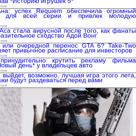
нав *Историю игрушек 5*
отров
на: успех Requiem обеспечила огромный
ж для всей серии и привлек молодую
отров
 Аса стала вирусной после того, как фанаты
разительное сходство Адой Вонг
отров
 или очередной перенос GTA 6? Take-Two
яет привычное расписание для инвесторов
отров
ринудительно крутить рекламу фильма
Новый день* у владельцев авто
отров
 выйдет, возможно, лучшая игра этого лета,
шки будут раздеваться перед вами
отров