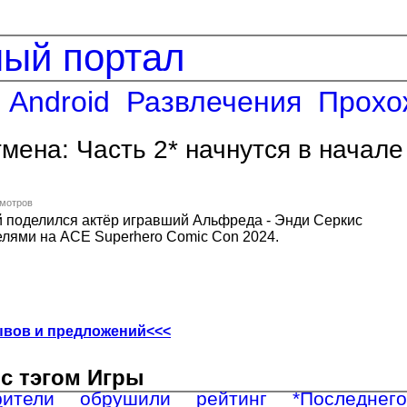
ный портал
Android
Развлечения
Прохо
мена: Часть 2* начнутся в начале
смотров
поделился актёр игравший Альфреда - Энди Серкис
елями на ACE Superhero Comic Con 2024.
ывов и предложений<<<
с тэгом Игры
рители обрушили рейтинг *Последнего