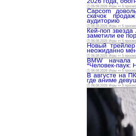
2026 года, обог
🕑 06.08.2026
Игры
👀 5 просм
Capcom доволь
скачок прода
аудиторию
🕑 06.08.2026
Игры
👀 5 просм
Кей-поп звезда
заметили ее по
🕑 06.08.2026
Игры
👀 5 просм
Новый трейлер
неожиданно мен
🕑 06.08.2026
Игры
👀 5 просм
BMW начала п
*Человек-паук: 
🕑 06.08.2026
Игры
👀 5 просм
В августе на ПК
где аниме деву
🕑 06.08.2026
Игры
👀 5 просм