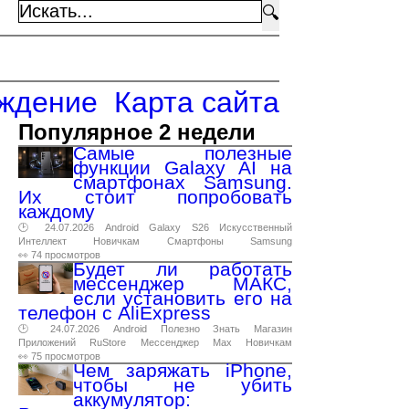
🔍
ждение
Карта сайта
Популярное 2 недели
Самые полезные
функции Galaxy AI на
смартфонах Samsung.
Их стоит попробовать
каждому
🕑 24.07.2026
Android
Galaxy
S26
Искусственный
Интеллект
Новичкам
Смартфоны
Samsung
👀 74 просмотров
Будет ли работать
мессенджер МАКС,
если установить его на
телефон с AliExpress
🕑 24.07.2026
Android
Полезно
Знать
Магазин
Приложений
RuStore
Мессенджер
Max
Новичкам
👀 75 просмотров
Чем заряжать iPhone,
чтобы не убить
аккумулятор: