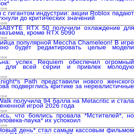
ок*
отров
 с гигантом индустрии: акции Roblox падают
ухнули до критических значений
отров
GABYTE RTX 50 получили охлаждение для
 разъема, кроме RTX 5090
отров
ийца популярной Meccha Chameleon! В игре
о будет редактировать целые модели
отров
на: успех Requiem обеспечил огромный
ж для всей серии и привлек молодую
отров
night*s Path представили нового женского
ова подверглись критике за нереалистичные
отров
Walk получила 94 балла на Metacritic и стала
ененной игрой 2026 года
отров
ись, что боялись провала *Мстителей*, но
еловека-паука* их успокоил
отров
 Новый день* стал самым кассовым фильмом