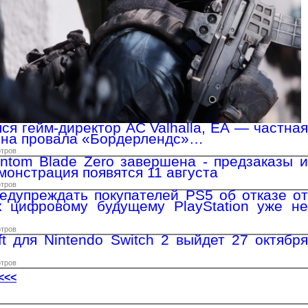
лся гейм-директор AC Valhalla, EA — частная
ина провала «Бордерлендс»…
отров
ntom Blade Zero завершена - предзаказы и
монстрация появятся 11 августа
отров
едупреждать покупателей PS5 об отказе от
к цифровому будущему PlayStation уже не
отров
ft для Nintendo Switch 2 выйдет 27 октября
отров
<<<