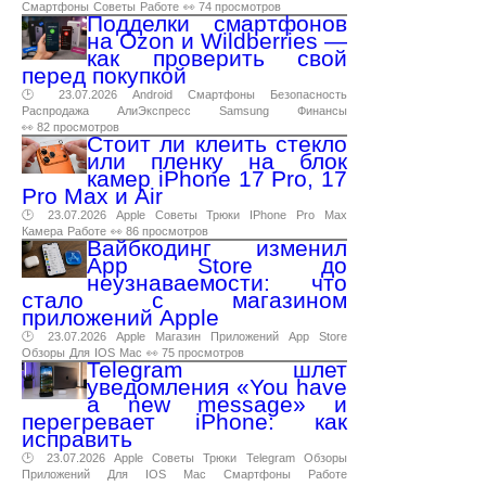
Смартфоны
Советы
Работе
👀 74 просмотров
Подделки смартфонов
на Ozon и Wildberries —
как проверить свой
перед покупкой
🕑 23.07.2026
Android
Смартфоны
Безопасность
Распродажа
АлиЭкспресс
Samsung
Финансы
👀 82 просмотров
Стоит ли клеить стекло
или пленку на блок
камер iPhone 17 Pro, 17
Pro Max и Air
🕑 23.07.2026
Apple
Советы
Трюки
IPhone
Pro
Max
Камера
Работе
👀 86 просмотров
Вайбкодинг изменил
App Store до
неузнаваемости: что
стало с магазином
приложений Apple
🕑 23.07.2026
Apple
Магазин
Приложений
App
Store
Обзоры
Для
IOS
Mac
👀 75 просмотров
Telegram шлет
уведомления «You have
a new message» и
перегревает iPhone: как
исправить
🕑 23.07.2026
Apple
Советы
Трюки
Telegram
Обзоры
Приложений
Для
IOS
Mac
Смартфоны
Работе