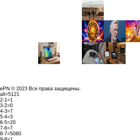
ePN © 2023 Все права защищены.
all=5121
2-1=1
3-2=0
4-3=7
5-4=3
6-5=20
7-6=7
8-7=5080
9-8=1