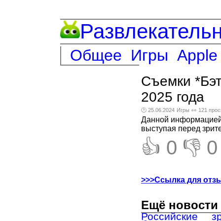
Развлекатель
Общее
Игры
Apple
Съемки *Бэт
2025 года
🕑 25.06.2024
Игры
👀 121 про
Данной информацией 
выступая перед зрит
👍 0
👎 0
>>>Ссылка для отз
Ещё новости 
Российские з