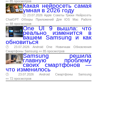
👀 85 просмотров
Какая нейросеть самая
умная в 2026 году
🕑 23.07.2026
Apple
Советы
Трюки
Нейросеть
ChatGPT
Обзоры
Приложений
Для
IOS
Mac
Работе
👀 88 просмотров
One UI 9 вышла: что
реально изменится в
вашем Samsung и как
обновиться
🕑 23.07.2026
Android
One
Новичкам
Обновления
Смартфоны
Samsung
👀 85 просмотров
Samsung решила
главную проблему
своих смартфонов —
что изменилось
🕑 23.07.2026
Android
Смартфоны
Samsung
👀 72 просмотров