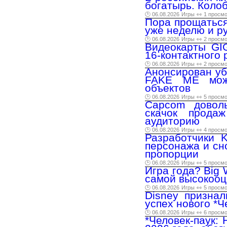
богатырь. Колоб
🕑 06.08.2026
Игры
👀 1 просм
Пора прощаться
уже неделю и р
🕑 06.08.2026
Игры
👀 2 просм
Видеокарты GI
16-контактного
🕑 06.08.2026
Игры
👀 2 просм
Анонсирован уб
FAKE ME можн
объектов
🕑 06.08.2026
Игры
👀 5 просм
Capcom доволь
скачок прода
аудиторию
🕑 06.08.2026
Игры
👀 4 просм
Разработчики K
персонажа и сн
пропорции
🕑 06.08.2026
Игры
👀 5 просм
Игра года? Big 
самой высокооц
🕑 06.08.2026
Игры
👀 5 просм
Disney признал
успех нового *Ч
🕑 06.08.2026
Игры
👀 6 просм
*Человек-паук: