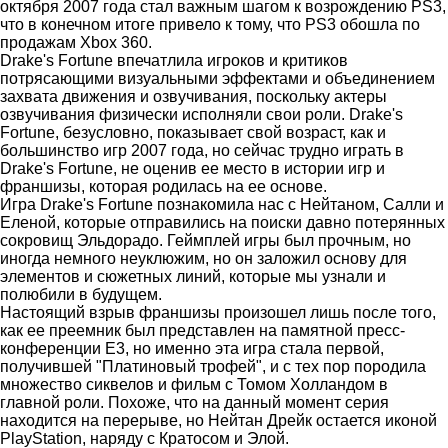
октября 2007 года стал важным шагом к возрождению PS3,
что в конечном итоге привело к тому, что PS3 обошла по
продажам Xbox 360.
Drake's Fortune впечатлила игроков и критиков
потрясающими визуальными эффектами и объединением
захвата движения и озвучивания, поскольку актеры
озвучивания физически исполняли свои роли. Drake's
Fortune, безусловно, показывает свой возраст, как и
большинство игр 2007 года, но сейчас трудно играть в
Drake's Fortune, не оценив ее место в истории игр и
франшизы, которая родилась на ее основе.
Игра Drake's Fortune познакомила нас с Нейтаном, Салли и
Еленой, которые отправились на поиски давно потерянных
сокровищ Эльдорадо. Геймплей игры был прочным, но
иногда немного неуклюжим, но он заложил основу для
элементов и сюжетных линий, которые мы узнали и
полюбили в будущем.
Настоящий взрыв франшизы произошел лишь после того,
как ее преемник был представлен на памятной пресс-
конференции E3, но именно эта игра стала первой,
получившей "Платиновый трофей", и с тех пор породила
множество сиквелов и фильм с Томом Холландом в
главной роли. Похоже, что на данный момент серия
находится на перерыве, но Нейтан Дрейк остается иконой
PlayStation, наряду с Кратосом и Элой.