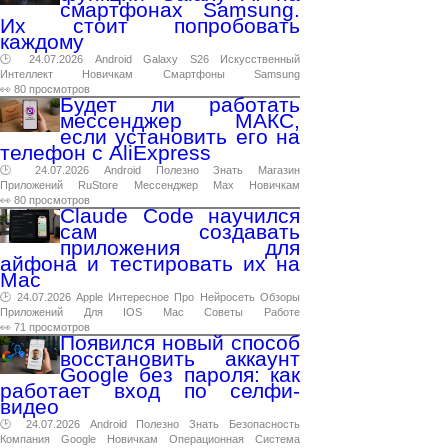
смартфонах Samsung.
Их стоит попробовать
каждому
🕑 24.07.2026
Android
Galaxy
S26
Искусственный
Интеллект
Новичкам
Смартфоны
Samsung
👀 80 просмотров
Будет ли работать
мессенджер МАКС,
если установить его на
телефон с AliExpress
🕑 24.07.2026
Android
Полезно
Знать
Магазин
Приложений
RuStore
Мессенджер
Max
Новичкам
👀 80 просмотров
Claude Code научился
сам создавать
приложения для
айфона и тестировать их на
Mac
🕑 24.07.2026
Apple
Интересное
Про
Нейросеть
Обзоры
Приложений
Для
IOS
Mac
Советы
Работе
👀 71 просмотров
Появился новый способ
восстановить аккаунт
Google без пароля: как
работает вход по селфи-
видео
🕑 24.07.2026
Android
Полезно
Знать
Безопасность
Компания
Google
Новичкам
Операционная
Система