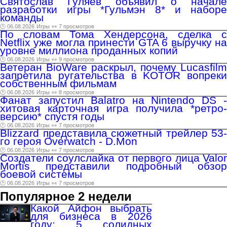
Святослав Гуляев объявил о начале
разработки игры *Гульмэн 8* и наборе
команды
🕑 06.08.2026
Игры
👀 7 просмотров
По словам Тома Хендерсона, сделка с
Netflix уже могла принести GTA 6 выручку на
уровне миллиона проданных копий
🕑 06.08.2026
Игры
👀 9 просмотров
Ветеран BioWare раскрыл, почему Lucasfilm
запретила ругательства в KOTOR вопреки
собственным фильмам
🕑 06.08.2026
Игры
👀 8 просмотров
Фанат запустил Balatro на Nintendo DS -
хитовая карточная игра получила *ретро-
версию* спустя годы
🕑 06.08.2026
Игры
👀 7 просмотров
Blizzard представила сюжетный трейлер 53-
го героя Overwatch - D.Mon
🕑 06.08.2026
Игры
👀 7 просмотров
Создатели соулслайка от первого лица Valor
Mortis представили подробный обзор
боевой системы
🕑 06.08.2026
Игры
👀 7 просмотров
Популярное 2 недели
Какой Айфон выбрать
для бизнеса в 2026
году: 5 солидных