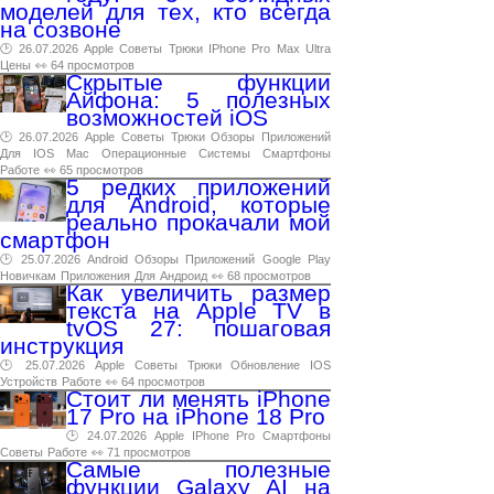
моделей для тех, кто всегда
на созвоне
🕑 26.07.2026
Apple
Советы
Трюки
IPhone
Pro
Max
Ultra
Цены
👀 64 просмотров
Скрытые функции
Айфона: 5 полезных
возможностей iOS
🕑 26.07.2026
Apple
Советы
Трюки
Обзоры
Приложений
Для
IOS
Mac
Операционные
Системы
Смартфоны
Работе
👀 65 просмотров
5 редких приложений
для Android, которые
реально прокачали мой
смартфон
🕑 25.07.2026
Android
Обзоры
Приложений
Google
Play
Новичкам
Приложения
Для
Андроид
👀 68 просмотров
Как увеличить размер
текста на Apple TV в
tvOS 27: пошаговая
инструкция
🕑 25.07.2026
Apple
Советы
Трюки
Обновление
IOS
Устройств
Работе
👀 64 просмотров
Стоит ли менять iPhone
17 Pro на iPhone 18 Pro
🕑 24.07.2026
Apple
IPhone
Pro
Смартфоны
Советы
Работе
👀 71 просмотров
Самые полезные
функции Galaxy AI на