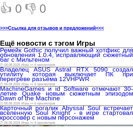
👍 0
👎 0
>>>Ссылка для отзывов и предложений<<<
Ещё новости с тэгом Игры
Ремейк Gothic получил важный хотфикс для
обновления 1.0.4, исправляющий сюжетный
баг с Мильтеном
🕑 06.08.2026
Игры
👀 6 просмотров
Владелец ASUS Astral RTX 5090 создал
утилиту которая выключает ПК при
перегреве разъёма 12VHPWR
🕑 06.08.2026
Игры
👀 6 просмотров
MachineGames и id Software отмечают 30-
летие Quake новым сюжетным эпизодом
Dawn of the Machine
🕑 06.08.2026
Игры
👀 6 просмотров
Карточный рогалик Abyssal Soul встречает
вселенную Soul Knight - в игре стартовал
кроссовер с новым персонажем
🕑 06.08.2026
Игры
👀 6 просмотров