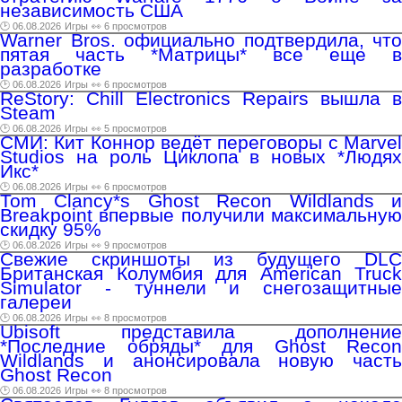
независимость США
🕑 06.08.2026
Игры
👀 6 просмотров
Warner Bros. официально подтвердила, что
пятая часть *Матрицы* все еще в
разработке
🕑 06.08.2026
Игры
👀 6 просмотров
ReStory: Chill Electronics Repairs вышла в
Steam
🕑 06.08.2026
Игры
👀 5 просмотров
СМИ: Кит Коннор ведёт переговоры с Marvel
Studios на роль Циклопа в новых *Людях
Икс*
🕑 06.08.2026
Игры
👀 6 просмотров
Tom Clancy*s Ghost Recon Wildlands и
Breakpoint впервые получили максимальную
скидку 95%
🕑 06.08.2026
Игры
👀 9 просмотров
Свежие скриншоты из будущего DLC
Британская Колумбия для American Truck
Simulator - туннели и снегозащитные
галереи
🕑 06.08.2026
Игры
👀 8 просмотров
Ubisoft представила дополнение
*Последние обряды* для Ghost Recon
Wildlands и анонсировала новую часть
Ghost Recon
🕑 06.08.2026
Игры
👀 8 просмотров