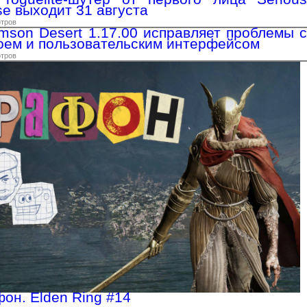
se выходит 31 августа
отров
mson Desert 1.17.00 исправляет проблемы с
оем и пользовательским интерфейсом
отров
он. Elden Ring #14