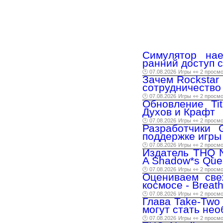
Симулятор нае
ранний доступ с
🕑 07.08.2026
Игры
👀 2 просм
Зачем Rockstar 
сотрудничество
🕑 07.08.2026
Игры
👀 2 просм
Обновление Ti
Духов и Крафт
🕑 07.08.2026
Игры
👀 2 просм
Разработчики 
поддержке игры
🕑 07.08.2026
Игры
👀 2 просм
Издатель THQ N
A Shadow*s Que
🕑 07.08.2026
Игры
👀 2 просм
Оцениваем све
космосе - Breat
🕑 07.08.2026
Игры
👀 2 просм
Глава Take-Two 
могут стать нео
🕑 07.08.2026
Игры
👀 2 просм