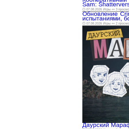
Sam: Shatterver
🕑 07.08.2026
Игры
👀 3 просм
Обновление Cri
испытаниями, б
🕑 07.08.2026
Игры
👀 2 просм
Даурский Мараф