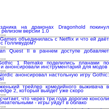
здника на драконах Dragonhold покинул
 релизом версии 1.0
отров
Games объединилась с Netflix и что ей даёт
 с Голливудом?
отров
tan Quest II в раннем доступе добавляет
отров
Gothic 1 Remake поделились планами по
 и анонсировали инструментарий для модов
отров
ordic анонсировал настольную игру Gothic:
st
отров
женький трейлер комедийного выживача в
hedge 2, который выйдет уже скоро
отров
считает, что через три года дорогие консоли
бязательными - игры уйдут в облако
отров