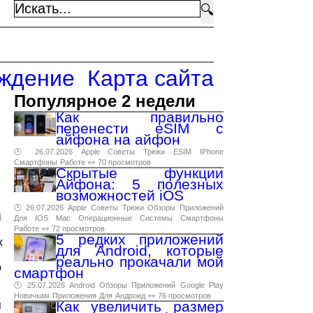
🔍
ждение
Карта сайта
Популярное 2 недели
Как правильно
перенести eSIM с
айфона на айфон
🕑 26.07.2026
Apple
Советы
Трюки
ESIM
IPhone
Смартфоны
Работе
👀 70 просмотров
Скрытые функции
Айфона: 5 полезных
возможностей iOS
🕑 26.07.2026
Apple
Советы
Трюки
Обзоры
Приложений
i
Для
IOS
Mac
Операционные
Системы
Смартфоны
Работе
👀 72 просмотров
5 редких приложений
х
для Android, которые
реально прокачали мой
о
смартфон
🕑 25.07.2026
Android
Обзоры
Приложений
Google
Play
Новичкам
Приложения
Для
Андроид
👀 76 просмотров
Как увеличить размер
я