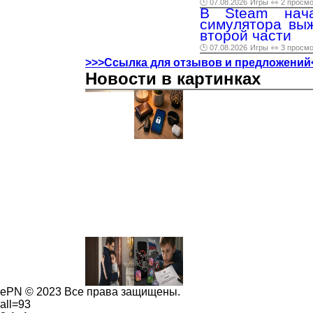
🕑 07.08.2026
Игры
👀 2 просм
В Steam нача
симулятора выж
второй части
🕑 07.08.2026
Игры
👀 3 просм
>>>Ссылка для отзывов и предложений
Новости в картинках
ePN © 2023 Все права защищены.
all=93