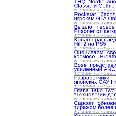
THQ Nordic ано
Classic и Gothic
🕑 07.08.2026
Игры
👀 2 просм
Rockstar бесп
игрокам GTA Onl
🕑 07.08.2026
Игры
👀 2 просм
Вышло первое
Prisoner от авто
🕑 07.08.2026
Игры
👀 2 просм
Konami расслед
Hill 2 на PS5
🕑 07.08.2026
Игры
👀 2 просм
Оцениваем све
космосе - Breat
🕑 07.08.2026
Игры
👀 2 просм
Bose представи
усиленный ANC,
🕑 07.08.2026
Игры
👀 2 просм
Разработчики
японских САУ Ho
🕑 07.08.2026
Игры
👀 2 просм
Глава Take-Two
*Технологии до
🕑 07.08.2026
Игры
👀 3 просм
Capcom обнови
тиражом более 
🕑 07.08.2026
Игры
👀 3 просм
Кооперативный 