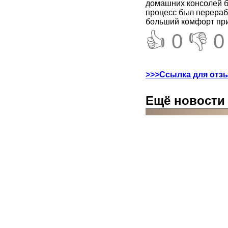
домашних консолей бы
процесс был перераб
больший комфорт при
👍 0
👎 0
>>>Ссылка для отз
Ещё новости 