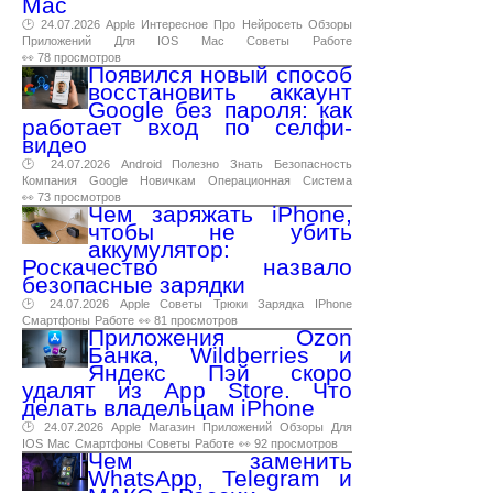
Mac
🕑 24.07.2026
Apple
Интересное
Про
Нейросеть
Обзоры
Приложений
Для
IOS
Mac
Советы
Работе
👀 78 просмотров
Появился новый способ
восстановить аккаунт
Google без пароля: как
работает вход по селфи-
видео
🕑 24.07.2026
Android
Полезно
Знать
Безопасность
Компания
Google
Новичкам
Операционная
Система
👀 73 просмотров
Чем заряжать iPhone,
чтобы не убить
аккумулятор:
Роскачество назвало
безопасные зарядки
🕑 24.07.2026
Apple
Советы
Трюки
Зарядка
IPhone
Смартфоны
Работе
👀 81 просмотров
Приложения Ozon
Банка, Wildberries и
Яндекс Пэй скоро
удалят из App Store. Что
делать владельцам iPhone
🕑 24.07.2026
Apple
Магазин
Приложений
Обзоры
Для
IOS
Mac
Смартфоны
Советы
Работе
👀 92 просмотров
Чем заменить
WhatsApp, Telegram и