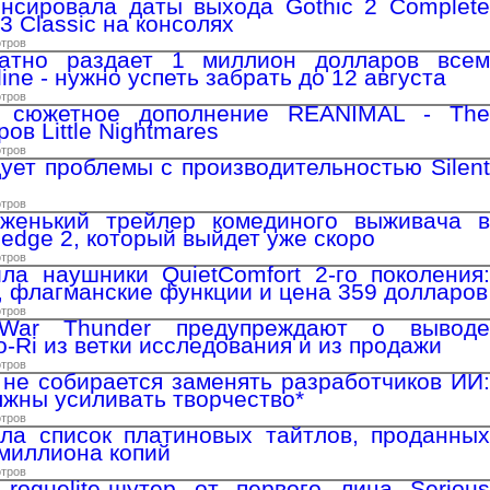
нсировала даты выхода Gothic 2 Complete
 3 Classic на консолях
отров
латно раздает 1 миллион долларов всем
ine - нужно успеть забрать до 12 августа
отров
 сюжетное дополнение REANIMAL - The
ров Little Nightmares
отров
ует проблемы с производительностью Silent
отров
женький трейлер комединого выживача в
hedge 2, который выйдет уже скоро
отров
ла наушники QuietComfort 2-го поколения:
 флагманские функции и цена 359 долларов
отров
 War Thunder предупреждают о выводе
-Ri из ветки исследования и из продажи
отров
 не собирается заменять разработчиков ИИ:
лжны усиливать творчество*
отров
ла список платиновых тайтлов, проданных
миллиона копий
отров
roguelite-шутер от первого лица Serious