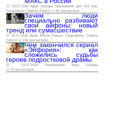
МАКС в России
🕑 24.07.2026
Apple
Обзоры
Приложений
Для
IOS
Mac
Смартфоны
Советы
Работе
👀 82 просмотров
Зачем люди
специально разбивают
свои айфоны: новый
тренд или сумасшествие
🕑 24.07.2026
Apple
IPhone
Ремонт
Смартфоны
Советы
Работе
👀 100 просмотров
Чем закончился сериал
«Эйфория»: как
сложились судьбы
героев подростковой драмы
🕑 24.07.2026
Развлечения
Кино
Обзоры
👀 76 просмотров