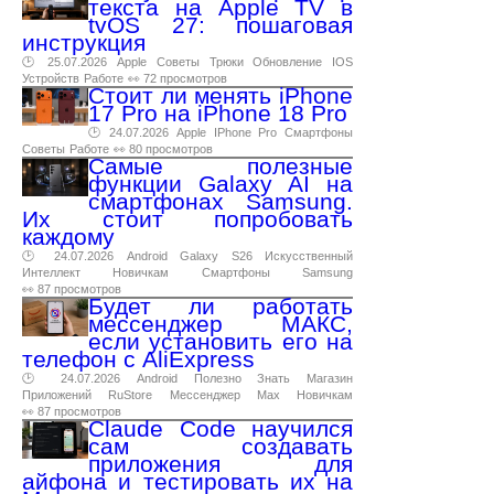
текста на Apple TV в
tvOS 27: пошаговая
инструкция
🕑 25.07.2026
Apple
Советы
Трюки
Обновление
IOS
Устройств
Работе
👀 72 просмотров
Стоит ли менять iPhone
17 Pro на iPhone 18 Pro
🕑 24.07.2026
Apple
IPhone
Pro
Смартфоны
Советы
Работе
👀 80 просмотров
Самые полезные
функции Galaxy AI на
смартфонах Samsung.
Их стоит попробовать
каждому
🕑 24.07.2026
Android
Galaxy
S26
Искусственный
Интеллект
Новичкам
Смартфоны
Samsung
👀 87 просмотров
Будет ли работать
мессенджер МАКС,
если установить его на
телефон с AliExpress
🕑 24.07.2026
Android
Полезно
Знать
Магазин
Приложений
RuStore
Мессенджер
Max
Новичкам
👀 87 просмотров
Claude Code научился
сам создавать
приложения для
айфона и тестировать их на