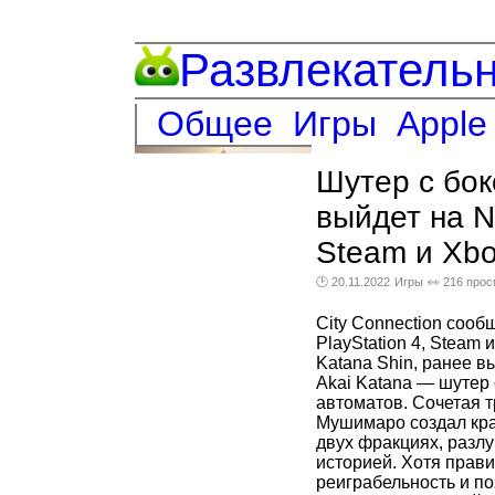
Развлекатель
Общее
Игры
Apple
Шутер с бок
выйдет на Ni
Steam и Xbo
🕑 20.11.2022
Игры
👀 216 про
City Connection сообщ
PlayStation 4, Steam 
Katana Shin, ранее в
Akai Katana — шутер 
автоматов. Сочетая т
Мушимаро создал кра
двух фракциях, разл
историей. Хотя прав
реиграбельность и по