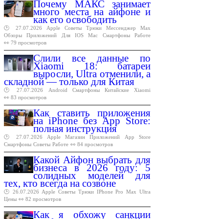
Почему МАКС занимает
много места на айфоне и
как его освободить
🕑 27.07.2026
Apple
Советы
Трюки
Мессенджер
Max
Обзоры
Приложений
Для
IOS
Mac
Смартфоны
Работе
👀 79 просмотров
Слили все данные по
Xiaomi 18: батареи
выросли, Ultra отменили, а
складной — только для Китая
🕑 27.07.2026
Android
Смартфоны
Китайские
Xiaomi
👀 83 просмотров
Как ставить приложения
на iPhone без App Store:
полная инструкция
🕑 27.07.2026
Apple
Магазин
Приложений
App
Store
Смартфоны
Советы
Работе
👀 84 просмотров
Какой Айфон выбрать для
бизнеса в 2026 году: 5
солидных моделей для
тех, кто всегда на созвоне
🕑 26.07.2026
Apple
Советы
Трюки
IPhone
Pro
Max
Ultra
Цены
👀 82 просмотров
Как я обхожу санкции