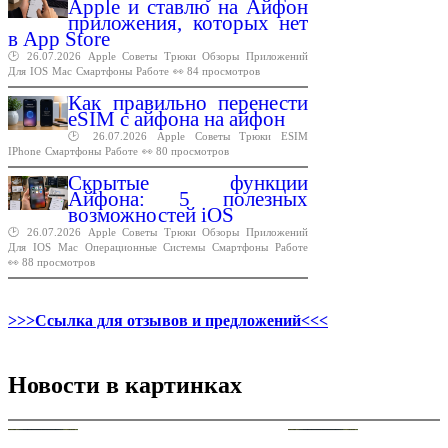
Apple и ставлю на Айфон
приложения, которых нет
в App Store
🕑 26.07.2026
Apple
Советы
Трюки
Обзоры
Приложений
Для
IOS
Mac
Смартфоны
Работе
👀 84 просмотров
Как правильно перенести
eSIM с айфона на айфон
🕑 26.07.2026
Apple
Советы
Трюки
ESIM
IPhone
Смартфоны
Работе
👀 80 просмотров
Скрытые функции
Айфона: 5 полезных
возможностей iOS
🕑 26.07.2026
Apple
Советы
Трюки
Обзоры
Приложений
Для
IOS
Mac
Операционные
Системы
Смартфоны
Работе
👀 88 просмотров
>>>Ссылка для отзывов и предложений<<<
Новости в картинках