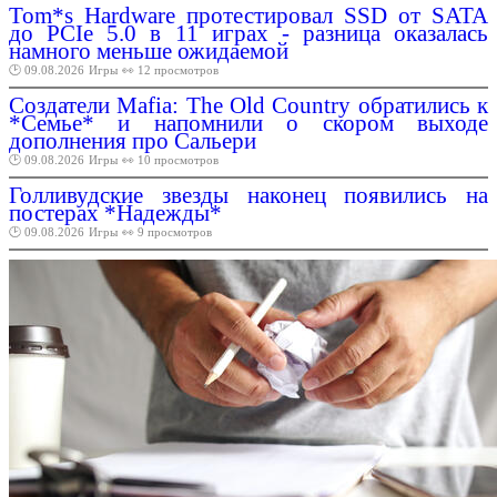
Tom*s Hardware протестировал SSD от SATA
до PCIe 5.0 в 11 играх - разница оказалась
намного меньше ожидаемой
🕑 09.08.2026
Игры
👀 12 просмотров
Создатели Mafia: The Old Country обратились к
*Семье* и напомнили о скором выходе
дополнения про Сальери
🕑 09.08.2026
Игры
👀 10 просмотров
Голливудские звезды наконец появились на
постерах *Надежды*
🕑 09.08.2026
Игры
👀 9 просмотров