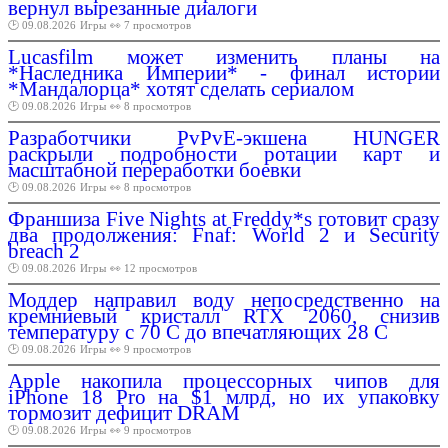
вернул вырезанные диалоги
🕑 09.08.2026
Игры
👀 7 просмотров
Lucasfilm может изменить планы на
*Наследника Империи* - финал истории
*Мандалорца* хотят сделать сериалом
🕑 09.08.2026
Игры
👀 8 просмотров
Разработчики PvPvE-экшена HUNGER
раскрыли подробности ротации карт и
масштабной переработки боевки
🕑 09.08.2026
Игры
👀 8 просмотров
Франшиза Five Nights at Freddy*s готовит сразу
два продолжения: Fnaf: World 2 и Security
breach 2
🕑 09.08.2026
Игры
👀 12 просмотров
Моддер направил воду непосредственно на
кремниевый кристалл RTX 2060, снизив
температуру с 70 C до впечатляющих 28 C
🕑 09.08.2026
Игры
👀 9 просмотров
Apple накопила процессорных чипов для
iPhone 18 Pro на $1 млрд, но их упаковку
тормозит дефицит DRAM
🕑 09.08.2026
Игры
👀 9 просмотров