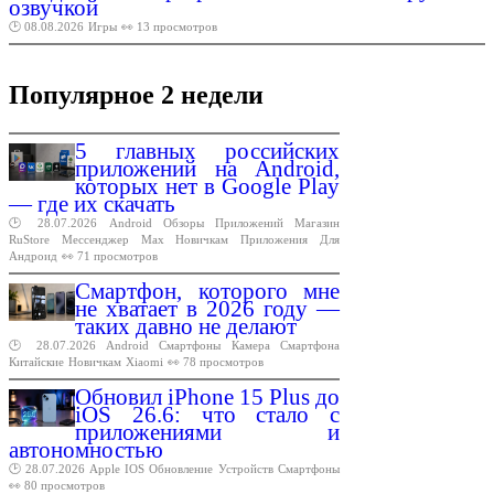
озвучкой
🕑 08.08.2026
Игры
👀 13 просмотров
Популярное 2 недели
5 главных российских
приложений на Android,
которых нет в Google Play
— где их скачать
🕑 28.07.2026
Android
Обзоры
Приложений
Магазин
RuStore
Мессенджер
Max
Новичкам
Приложения
Для
Андроид
👀 71 просмотров
Смартфон, которого мне
не хватает в 2026 году —
таких давно не делают
🕑 28.07.2026
Android
Смартфоны
Камера
Смартфона
Китайские
Новичкам
Xiaomi
👀 78 просмотров
Обновил iPhone 15 Plus до
iOS 26.6: что стало с
приложениями и
автономностью
🕑 28.07.2026
Apple
IOS
Обновление
Устройств
Смартфоны
👀 80 просмотров