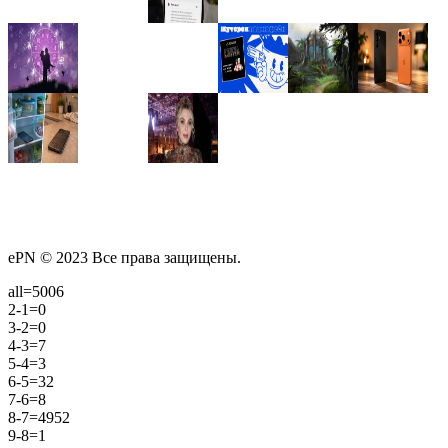
ePN © 2023 Все права защищены.
all=5006
2-1=0
3-2=0
4-3=7
5-4=3
6-5=32
7-6=8
8-7=4952
9-8=1