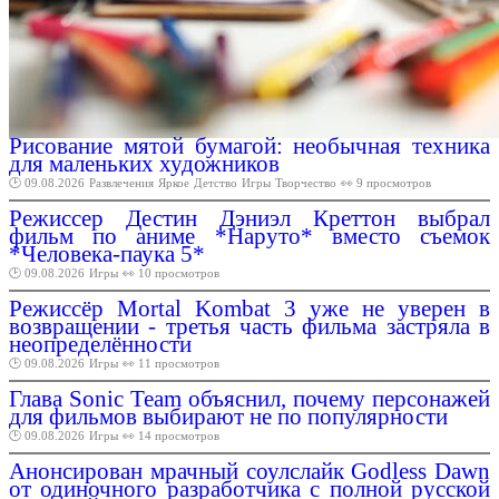
Рисование мятой бумагой: необычная техника
для маленьких художников
🕑 09.08.2026
Развлечения
Яркое
Детство
Игры
Творчество
👀 9 просмотров
Режиссер Дестин Дэниэл Креттон выбрал
фильм по аниме *Наруто* вместо съемок
*Человека-паука 5*
🕑 09.08.2026
Игры
👀 10 просмотров
Режиссёр Mortal Kombat 3 уже не уверен в
возвращении - третья часть фильма застряла в
неопределённости
🕑 09.08.2026
Игры
👀 11 просмотров
Глава Sonic Team объяснил, почему персонажей
для фильмов выбирают не по популярности
🕑 09.08.2026
Игры
👀 14 просмотров
Анонсирован мрачный соулслайк Godless Dawn
от одиночного разработчика с полной русской