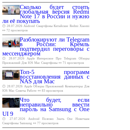
Сколько будет стоить
глобальная версия Redmi
Note 17 в России и нужно
ли её покупать
🕑 28.07.2026
Android
Смартфоны
Китайские
Redmi
Xiaomi
👀 72 просмотров
Разблокируют ли Telegram
в России: Кремль
подтвердил переговоры с
мессенджером
🕑 28.07.2026
Apple
Интересное
Про
Telegram
Обзоры
Приложений
Для
IOS
Mac
Смартфоны
👀 71 просмотров
Топ-5 программ
восстановления данных с
NAS для Mac
🕑 28.07.2026
Apple
Обзоры
Приложений
Компьютеры
Для
IOS
Mac
Советы
Работе
👀 83 просмотров
Что будет, если
неправильно ввести
пароль на Samsung с One
UI 9
🕑 27.07.2026
Android
Полезно
Знать
One
Новичкам
Смартфоны
Samsung
👀 77 просмотров