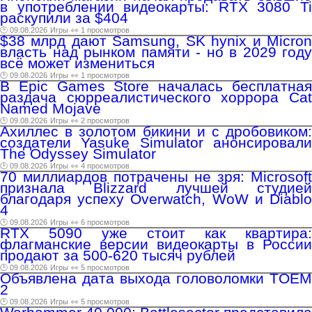
в употреблении видеокарты: RTX 3080 Ti
раскупили за $404
🕑 09.08.2026
Игры
👀 1 просмотров
$38 млрд дают Samsung, SK hynix и Micron
власть над рынком памяти - но в 2029 году
всё может измениться
🕑 09.08.2026
Игры
👀 1 просмотров
В Epic Games Store началась бесплатная
раздача сюрреалистического хоррора Cat
Named Mojave
🕑 09.08.2026
Игры
👀 2 просмотров
Ахиллес в золотом бикини и с дробовиком:
создатели Yasuke Simulator анонсировали
The Odyssey Simulator
🕑 09.08.2026
Игры
👀 4 просмотров
70 миллиардов потрачены не зря: Microsoft
признала Blizzard лучшей студией
благодаря успеху Overwatch, WoW и Diablo
4
🕑 09.08.2026
Игры
👀 6 просмотров
RTX 5090 уже стоит как квартира:
флагманские версии видеокарты в России
продают за 500-620 тысяч рублей
🕑 09.08.2026
Игры
👀 5 просмотров
Объявлена дата выхода головоломки TOEM
2
🕑 09.08.2026
Игры
👀 5 просмотров