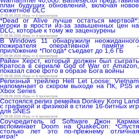
Warhammer 40,000: Battlesector представила
план будущих обновлений, включая новое
сюжетное DLC
🕑 09.08.2026
Игры
👀 6 просмотров
*Dead or Alive лучше остаться мертвой*:
игроки в ярости из-за завышенных цен на
DLC, которые к тому же зацензурены
🕑 09.08.2026
Игры
👀 4 просмотров
В Windows 11 обнаружили неожиданного
пожирателя оперативной памяти -
приложение *Погода* съедает до 1,6 ГБ
🕑 09.08.2026
Игры
👀 6 просмотров
Райан Херст, который должен был сыграть
Кратоса в сериале God of War от Amazon,
показал свое фото в образе Бога войны
🕑 09.08.2026
Игры
👀 6 просмотров
Релизный трейлер Hell Let Loose: Vietnam
напоминает о скором выходе на ПК, PS5 и
Xbox Series
🕑 09.08.2026
Игры
👀 8 просмотров
Состоялся релиз ремейка Donkey Kong Land
с графикой и физикой в стиле 16-битных игр
для SNES
🕑 09.08.2026
Игры
👀 6 просмотров
Соучредитель id Software Джон Кармак
вспоминает Doom на QuakeCon: *Спустя
столько лет это по-прежнему отличная
игра!*