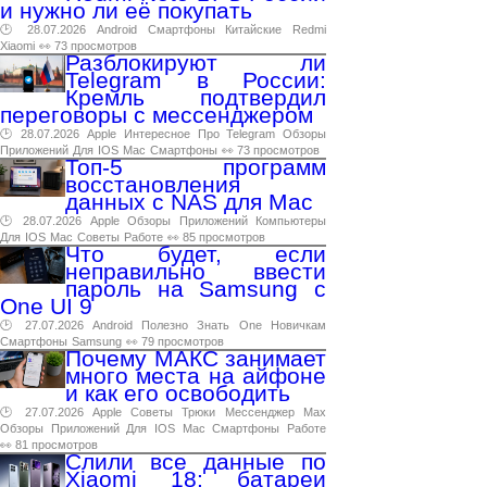
и нужно ли её покупать
🕑 28.07.2026
Android
Смартфоны
Китайские
Redmi
Xiaomi
👀 73 просмотров
Разблокируют ли
Telegram в России:
Кремль подтвердил
переговоры с мессенджером
🕑 28.07.2026
Apple
Интересное
Про
Telegram
Обзоры
Приложений
Для
IOS
Mac
Смартфоны
👀 73 просмотров
Топ-5 программ
восстановления
данных с NAS для Mac
🕑 28.07.2026
Apple
Обзоры
Приложений
Компьютеры
Для
IOS
Mac
Советы
Работе
👀 85 просмотров
Что будет, если
неправильно ввести
пароль на Samsung с
One UI 9
🕑 27.07.2026
Android
Полезно
Знать
One
Новичкам
Смартфоны
Samsung
👀 79 просмотров
Почему МАКС занимает
много места на айфоне
и как его освободить
🕑 27.07.2026
Apple
Советы
Трюки
Мессенджер
Max
Обзоры
Приложений
Для
IOS
Mac
Смартфоны
Работе
👀 81 просмотров
Слили все данные по
Xiaomi 18: батареи