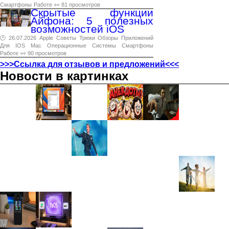
Смартфоны
Работе
👀 81 просмотров
Скрытые функции
Айфона: 5 полезных
возможностей iOS
🕑 26.07.2026
Apple
Советы
Трюки
Обзоры
Приложений
Для
IOS
Mac
Операционные
Системы
Смартфоны
Работе
👀 90 просмотров
>>>Ссылка для отзывов и предложений<<<
Новости в картинках