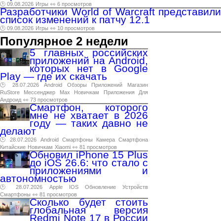
🕑 09.08.2026
Игры
👀 6 просмотров
Разработчики World of Warcraft представили
список изменений к патчу 12.1
🕑 09.08.2026
Игры
👀 10 просмотров
Популярное 2 недели
5 главных российских
приложений на Android,
которых нет в Google
Play — где их скачать
🕑 28.07.2026
Android
Обзоры
Приложений
Магазин
RuStore
Мессенджер
Max
Новичкам
Приложения
Для
Андроид
👀 73 просмотров
Смартфон, которого
мне не хватает в 2026
году — таких давно не
делают
🕑 28.07.2026
Android
Смартфоны
Камера
Смартфона
Китайские
Новичкам
Xiaomi
👀 81 просмотров
Обновил iPhone 15 Plus
до iOS 26.6: что стало с
приложениями и
автономностью
🕑 28.07.2026
Apple
IOS
Обновление
Устройств
Смартфоны
👀 81 просмотров
Сколько будет стоить
глобальная версия
Redmi Note 17 в России