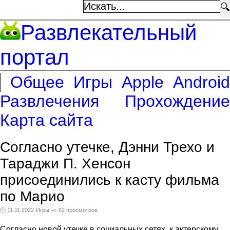
🔍
Развлекательный
портал
Общее
Игры
Apple
Android
Развлечения
Прохождение
Карта сайта
Согласно утечке, Дэнни Трехо и
Тараджи П. Хенсон
присоединились к касту фильма
по Марио
🕑 11.11.2022
Игры
👀 62 просмотров
Согласно новой утечке в социальных сетях, к актерскому