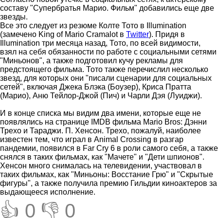
составу "Супербратья Марио. Фильм" добавились еще две
звезды.
Все это следует из резюме Колте Тото в Illumination
(замечено King of Mario Cramalot в
Twitter
). Придя в
Illumination три месяца назад, Тото, по всей видимости,
взял на себя обязанности по работе с социальными сетями
"Миньонов", а также подготовил кучу рекламы для
предстоящего фильма. Тото также перечислил несколько
звезд, для которых они "писали сценарии для социальных
сетей", включая Джека Блэка (Боузер), Криса Пратта
(Марио), Аню Тейлор-Джой (Пич) и Чарли Дэя (Луиджи).
И в конце списка мы видим два имени, которые еще не
появлялись на странице IMDB фильма Mario Bros: Дэнни
Трехо и Тараджи. П. Хенсон. Трехо, пожалуй, наиболее
известен тем, что играл в Animal Crossing в разгар
пандемии, появился в Far Cry 6 в роли самого себя, а также
снялся в таких фильмах, как "Мачете" и "Дети шпионов".
Хенсон много снималась на телевидении, участвовал в
таких фильмах, как "Миньоны: Восстание Грю" и "Скрытые
фигуры", а также получила премию Гильдии киноактеров за
выдающееся исполнение.
👍 0
👎 0