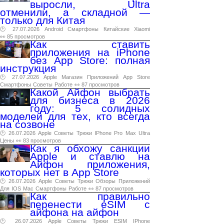
выросли, Ultra
отменили, а складной —
только для Китая
🕑 27.07.2026
Android
Смартфоны
Китайские
Xiaomi
👀 85 просмотров
Как ставить
приложения на iPhone
без App Store: полная
инструкция
🕑 27.07.2026
Apple
Магазин
Приложений
App
Store
Смартфоны
Советы
Работе
👀 87 просмотров
Какой Айфон выбрать
для бизнеса в 2026
году: 5 солидных
моделей для тех, кто всегда
на созвоне
🕑 26.07.2026
Apple
Советы
Трюки
IPhone
Pro
Max
Ultra
Цены
👀 83 просмотров
Как я обхожу санкции
Apple и ставлю на
Айфон приложения,
которых нет в App Store
🕑 26.07.2026
Apple
Советы
Трюки
Обзоры
Приложений
Для
IOS
Mac
Смартфоны
Работе
👀 87 просмотров
Как правильно
перенести eSIM с
айфона на айфон
🕑 26.07.2026
Apple
Советы
Трюки
ESIM
IPhone