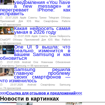
уведомления «You have
a new message» и
перегревает iPhone: как
исправить
🕑 23.07.2026
Apple
Советы
Трюки
Telegram
Обзоры
Приложений
Для
IOS
Mac
Смартфоны
Работе
👀 87 просмотров
Какая нейросеть самая
умная в 2026 году
🕑 23.07.2026
Apple
Советы
Трюки
Нейросеть
ChatGPT
Обзоры
Приложений
Для
IOS
Mac
Работе
👀 90 просмотров
One UI 9 вышла: что
реально изменится в
вашем Samsung и как
обновиться
🕑 23.07.2026
Android
One
Новичкам
Обновления
Смартфоны
Samsung
👀 88 просмотров
Samsung решила
главную проблему
своих смартфонов —
что изменилось
🕑 23.07.2026
Android
Смартфоны
Samsung
👀 74 просмотров
>>>Ссылка для отзывов и предложений<<<
Новости в картинках