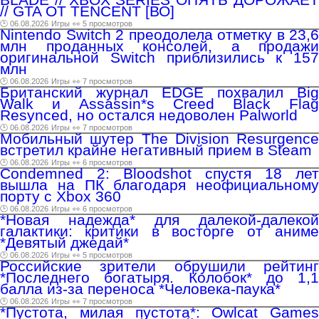
// GTA ОТ TENCENT [ВО]
🕑 06.08.2026
Игры
👀 5 просмотров
Nintendo Switch 2 преодолела отметку в 23,6
млн проданных консолей, а продажи
оригинальной Switch приблизились к 157
млн
🕑 06.08.2026
Игры
👀 7 просмотров
Британский журнал EDGE похвалил Big
Walk и Assassin*s Creed Black Flag
Resynced, но остался недоволен Palworld
🕑 06.08.2026
Игры
👀 7 просмотров
Мобильный шутер The Division Resurgence
встретил крайне негативный прием в Steam
🕑 06.08.2026
Игры
👀 6 просмотров
Condemned 2: Bloodshot спустя 18 лет
вышла на ПК благодаря неофициальному
порту с Xbox 360
🕑 06.08.2026
Игры
👀 6 просмотров
*Новая надежда* для далекой-далекой
галактики: критики в восторге от аниме
*Девятый джедай*
🕑 06.08.2026
Игры
👀 5 просмотров
Российские зрители обрушили рейтинг
*Последнего богатыря. Колобок* до 1,1
балла из-за переноса *Человека-паука*
🕑 06.08.2026
Игры
👀 7 просмотров
*Пустота, милая пустота*: Owlcat Games