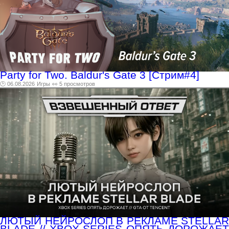
Party for Two. Baldur's Gate 3 [Стрим#4]
🕑 06.08.2026
Игры
👀 5 просмотров
ЛЮТЫЙ НЕЙРОСЛОП В РЕКЛАМЕ STELLAR
BLADE // XBOX SERIES ОПЯТЬ ДОРОЖАЕТ