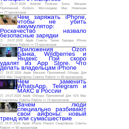
🕑 24.07.2026
Android
Полезно
Знать
Магазин
Приложений
RuStore
Мессенджер
Max
Новичкам
👀 77 просмотров
Чем заряжать iPhone,
чтобы не убить
аккумулятор:
Роскачество назвало
безопасные зарядки
🕑 24.07.2026
Apple
Советы
Трюки
Зарядка
IPhone
Смартфоны
Работе
👀 73 просмотров
Приложения Ozon
Банка, Wildberries и
Яндекс Пэй скоро
удалят из App Store. Что
делать владельцам iPhone
🕑 24.07.2026
Apple
Магазин
Приложений
Обзоры
Для
IOS
Mac
Смартфоны
Советы
Работе
👀 83 просмотров
Чем заменить
WhatsApp, Telegram и
МАКС в России
🕑 24.07.2026
Apple
Обзоры
Приложений
Для
IOS
Mac
Смартфоны
Советы
Работе
👀 74 просмотров
Зачем люди
специально разбивают
свои айфоны: новый
тренд или сумасшествие
🕑 24.07.2026
Apple
IPhone
Ремонт
Смартфоны
Советы
Работе
👀 90 просмотров