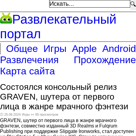
🔍
Развлекательный
портал
Общее
Игры
Apple
Android
Развлечения
Прохождение
Карта сайта
Состоялся консольный релиз
GRAVEN, шутера от первого
лица в жанре мрачного фэнтези
🕑 25.06.2024
Игры
👀 95 просмотров
GRAVEN, шутер от первого лица в жанре мрачного
фэнтези, совместно изданный 3D Realms и Fulqrum
Publishing при поддержке Slipgate Ironworks, стал доступен