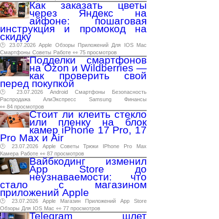
Как заказать цветы
через Яндекс на
айфоне: пошаговая
инструкция и промокод на
скидку
🕑 23.07.2026
Apple
Обзоры
Приложений
Для
IOS
Mac
Смартфоны
Советы
Работе
👀 75 просмотров
Подделки смартфонов
на Ozon и Wildberries —
как проверить свой
перед покупкой
🕑 23.07.2026
Android
Смартфоны
Безопасность
Распродажа
АлиЭкспресс
Samsung
Финансы
👀 84 просмотров
Стоит ли клеить стекло
или пленку на блок
камер iPhone 17 Pro, 17
Pro Max и Air
🕑 23.07.2026
Apple
Советы
Трюки
IPhone
Pro
Max
Камера
Работе
👀 87 просмотров
Вайбкодинг изменил
App Store до
неузнаваемости: что
стало с магазином
приложений Apple
🕑 23.07.2026
Apple
Магазин
Приложений
App
Store
Обзоры
Для
IOS
Mac
👀 77 просмотров
Telegram шлет