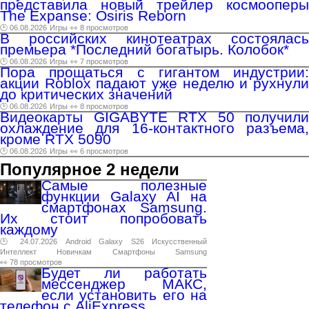
представила новый трейлер космооперы
The Expanse: Osiris Reborn
🕑 06.08.2026
Игры
👀 8 просмотров
В российских кинотеатрах состоялась
премьера *Последний богатырь. Колобок*
🕑 06.08.2026
Игры
👀 7 просмотров
Пора прощаться с гигантом индустрии:
акции Roblox падают уже неделю и рухнули
до критических значений
🕑 06.08.2026
Игры
👀 8 просмотров
Видеокарты GIGABYTE RTX 50 получили
охлаждение для 16-контактного разъема,
кроме RTX 5090
🕑 06.08.2026
Игры
👀 6 просмотров
Популярное 2 недели
Самые полезные
функции Galaxy AI на
смартфонах Samsung.
Их стоит попробовать
каждому
🕑 24.07.2026
Android
Galaxy
S26
Искусственный
Интеллект
Новичкам
Смартфоны
Samsung
👀 78 просмотров
Будет ли работать
мессенджер МАКС,
если установить его на
телефон с AliExpress