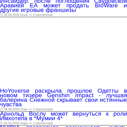
Инсайдер: после поглощения Саудовской
Аравией EA может продать BioWare и
другие игровые франшизы
🕑 06.08.2026
Игры
👀 0 просмотров
HoYoverse раскрыла прошлое Одетты в
новом тизере Genshin Impact - лучшая
балерина Снежной скрывает свои истинные
чувства
🕑 06.08.2026
Игры
👀 2 просмотров
Арнольд Вослу может вернуться к роли
Имхотепа в *Мумии 4*
🕑 06.08.2026
Игры
👀 2 просмотров