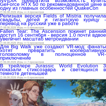
NVIDIA превратила возможность купить
GeForce RTX 50 по рекомендованной цене в
одну из главных особенностей QuakeCon
🕑 06.08.2026
Игры
👀 4 просмотров
Релизная версия Fields of Mistria получила
свадьбы, детей и гигантскую курицу -
перевод на русский уже в работе
🕑 06.08.2026
Игры
👀 6 просмотров
Fallen Tear: The Ascension покинет ранний
доступ 16 сентября - версия 1.0 почти вдвое
увеличит масштаб метроидвании
🕑 06.08.2026
Игры
👀 5 просмотров
Для Big Walk уже создают VR-мод: фанаты
хотят превратить кооперативную
головоломку в полноценное VR-
приключение
🕑 06.08.2026
Игры
👀 7 просмотров
В трейлере Jurassic World Evolution 3
показали стиксозавра и светящихся в
темноте детенышей
🕑 06.08.2026
Игры
👀 6 просмотров