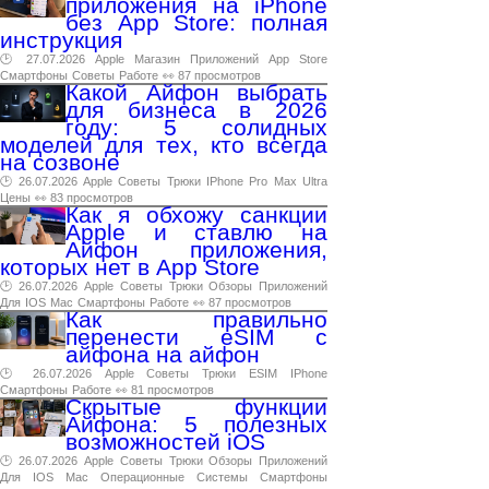
приложения на iPhone
без App Store: полная
инструкция
🕑 27.07.2026
Apple
Магазин
Приложений
App
Store
Смартфоны
Советы
Работе
👀 87 просмотров
Какой Айфон выбрать
для бизнеса в 2026
году: 5 солидных
моделей для тех, кто всегда
на созвоне
🕑 26.07.2026
Apple
Советы
Трюки
IPhone
Pro
Max
Ultra
Цены
👀 83 просмотров
Как я обхожу санкции
Apple и ставлю на
Айфон приложения,
которых нет в App Store
🕑 26.07.2026
Apple
Советы
Трюки
Обзоры
Приложений
Для
IOS
Mac
Смартфоны
Работе
👀 87 просмотров
Как правильно
перенести eSIM с
айфона на айфон
🕑 26.07.2026
Apple
Советы
Трюки
ESIM
IPhone
Смартфоны
Работе
👀 81 просмотров
Скрытые функции
Айфона: 5 полезных
возможностей iOS
🕑 26.07.2026
Apple
Советы
Трюки
Обзоры
Приложений
Для
IOS
Mac
Операционные
Системы
Смартфоны