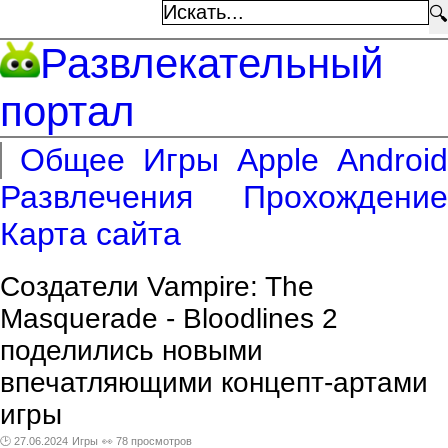
🔍
Развлекательный
портал
Общее
Игры
Apple
Android
Развлечения
Прохождение
Карта сайта
Создатели Vampire: The
Masquerade - Bloodlines 2
поделились новыми
впечатляющими концепт-артами
игры
🕑 27.06.2024
Игры
👀 78 просмотров