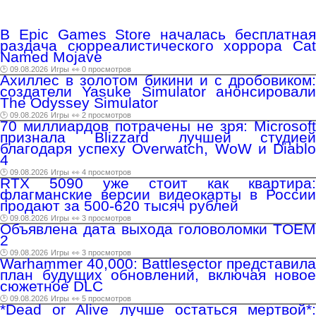
В Epic Games Store началась бесплатная
раздача сюрреалистического хоррора Cat
Named Mojave
🕑 09.08.2026
Игры
👀 0 просмотров
Ахиллес в золотом бикини и с дробовиком:
создатели Yasuke Simulator анонсировали
The Odyssey Simulator
🕑 09.08.2026
Игры
👀 2 просмотров
70 миллиардов потрачены не зря: Microsoft
признала Blizzard лучшей студией
благодаря успеху Overwatch, WoW и Diablo
4
🕑 09.08.2026
Игры
👀 4 просмотров
RTX 5090 уже стоит как квартира:
флагманские версии видеокарты в России
продают за 500-620 тысяч рублей
🕑 09.08.2026
Игры
👀 3 просмотров
Объявлена дата выхода головоломки TOEM
2
🕑 09.08.2026
Игры
👀 3 просмотров
Warhammer 40,000: Battlesector представила
план будущих обновлений, включая новое
сюжетное DLC
🕑 09.08.2026
Игры
👀 5 просмотров
*Dead or Alive лучше остаться мертвой*: