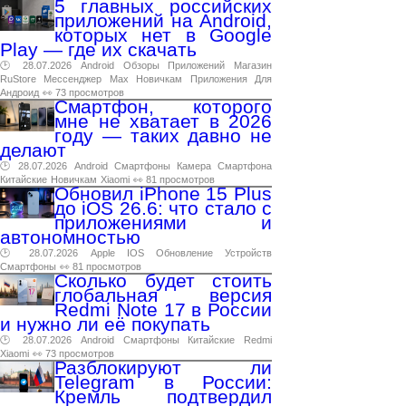
5 главных российских
приложений на Android,
которых нет в Google
Play — где их скачать
🕑 28.07.2026
Android
Обзоры
Приложений
Магазин
RuStore
Мессенджер
Max
Новичкам
Приложения
Для
Андроид
👀 73 просмотров
Смартфон, которого
мне не хватает в 2026
году — таких давно не
делают
🕑 28.07.2026
Android
Смартфоны
Камера
Смартфона
Китайские
Новичкам
Xiaomi
👀 81 просмотров
Обновил iPhone 15 Plus
до iOS 26.6: что стало с
приложениями и
автономностью
🕑 28.07.2026
Apple
IOS
Обновление
Устройств
Смартфоны
👀 81 просмотров
Сколько будет стоить
глобальная версия
Redmi Note 17 в России
и нужно ли её покупать
🕑 28.07.2026
Android
Смартфоны
Китайские
Redmi
Xiaomi
👀 73 просмотров
Разблокируют ли
Telegram в России:
Кремль подтвердил