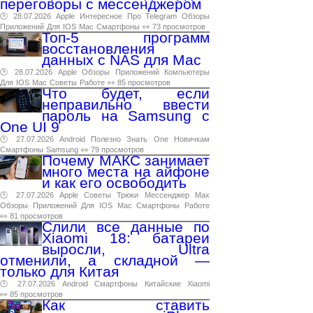
переговоры с мессенджером
🕑 28.07.2026
Apple
Интересное
Про
Telegram
Обзоры
Приложений
Для
IOS
Mac
Смартфоны
👀 73 просмотров
Топ-5 программ
восстановления
данных с NAS для Mac
🕑 28.07.2026
Apple
Обзоры
Приложений
Компьютеры
Для
IOS
Mac
Советы
Работе
👀 85 просмотров
Что будет, если
неправильно ввести
пароль на Samsung с
One UI 9
🕑 27.07.2026
Android
Полезно
Знать
One
Новичкам
Смартфоны
Samsung
👀 79 просмотров
Почему МАКС занимает
много места на айфоне
и как его освободить
🕑 27.07.2026
Apple
Советы
Трюки
Мессенджер
Max
Обзоры
Приложений
Для
IOS
Mac
Смартфоны
Работе
👀 81 просмотров
Слили все данные по
Xiaomi 18: батареи
выросли, Ultra
отменили, а складной —
только для Китая
🕑 27.07.2026
Android
Смартфоны
Китайские
Xiaomi
👀 85 просмотров
Как ставить