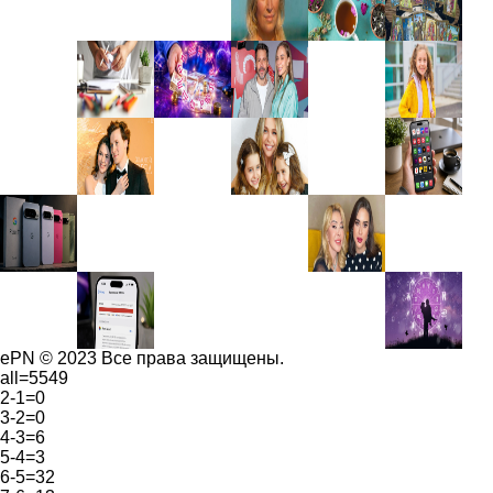
ePN © 2023 Все права защищены.
all=5549
2-1=0
3-2=0
4-3=6
5-4=3
6-5=32