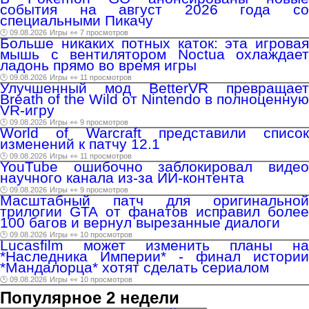
события на август 2026 года со
специальными Пикачу
🕑 09.08.2026
Игры
👀 7 просмотров
Больше никаких потных каток: эта игровая
мышь с вентилятором Noctua охлаждает
ладонь прямо во время игры
🕑 09.08.2026
Игры
👀 11 просмотров
Улучшенный мод BetterVR превращает
Breath of the Wild от Nintendo в полноценную
VR-игру
🕑 09.08.2026
Игры
👀 9 просмотров
World of Warcraft представили список
изменений к патчу 12.1
🕑 09.08.2026
Игры
👀 11 просмотров
YouTube ошибочно заблокировал видео
научного канала из-за ИИ-контента
🕑 09.08.2026
Игры
👀 9 просмотров
Масштабный патч для оригинальной
трилогии GTA от фанатов исправил более
100 багов и вернул вырезанные диалоги
🕑 09.08.2026
Игры
👀 10 просмотров
Lucasfilm может изменить планы на
*Наследника Империи* - финал истории
*Мандалорца* хотят сделать сериалом
🕑 09.08.2026
Игры
👀 10 просмотров
Популярное 2 недели