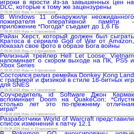
игроки в ярости из-за завышенных цен на
DLC, которые к тому же зацензурены
🕑 09.08.2026
Игры
👀 3 просмотров
В Windows 11 обнаружили неожиданного
пожирателя оперативной памяти -
приложение *Погода* съедает до 1,6 ГБ
🕑 09.08.2026
Игры
👀 3 просмотров
Райан Херст, который должен был сыграть
Кратоса в сериале God of War от Amazon,
показал свое фото в образе Бога войны
🕑 09.08.2026
Игры
👀 6 просмотров
Релизный трейлер Hell Let Loose: Vietnam
напоминает о скором выходе на ПК, PS5 и
Xbox Series
🕑 09.08.2026
Игры
👀 8 просмотров
Состоялся релиз ремейка Donkey Kong Land
с графикой и физикой в стиле 16-битных игр
для SNES
🕑 09.08.2026
Игры
👀 5 просмотров
Соучредитель id Software Джон Кармак
вспоминает Doom на QuakeCon: *Спустя
столько лет это по-прежнему отличная
игра!*
🕑 09.08.2026
Игры
👀 6 просмотров
Разработчики World of Warcraft представили
список изменений к патчу 12.1
🕑 09.08.2026
Игры
👀 10 просмотров
В Pokemon GO анонсированы новые