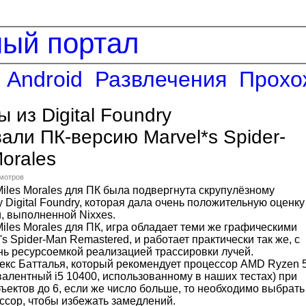
ный портал
Android
Развлечения
Прохо
 из Digital Foundry
али ПК-версию Marvel*s Spider-
Morales
смотров
 Miles Morales для ПК была подвергнута скрупулёзному
 Digital Foundry, которая дала очень положительную оценку
, выполненной Nixxes.
 Miles Morales для ПК, игра обладает теми же графическими
's Spider-Man Remastered, и работает практически так же, с
нь ресурсоемкой реализацией трассировки лучей.
екс Батталья, который рекомендует процессор AMD Ryzen 
алентный i5 10400, использованному в наших тестах) при
ъектов до 6, если же число больше, то необходимо выбрать
сор, чтобы избежать замедлений.