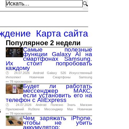
🔍
ждение
Карта сайта
Популярное 2 недели
Самые полезные
функции Galaxy AI на
смартфонах Samsung.
Их стоит попробовать
каждому
🕑 24.07.2026
Android
Galaxy
S26
Искусственный
Интеллект
Новичкам
Смартфоны
Samsung
👀 78 просмотров
Будет ли работать
мессенджер МАКС,
если установить его на
телефон с AliExpress
🕑 24.07.2026
Android
Полезно
Знать
Магазин
Приложений
RuStore
Мессенджер
Max
Новичкам
5
👀 78 просмотров
Чем заряжать iPhone,
чтобы не убить
аккумулятор: