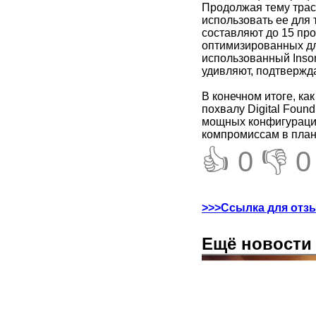
Продолжая тему трасс
использовать ее для 
составляют до 15 про
оптимизированных дл
использованный Inso
удивляют, подтвержд
В конечном итоге, ка
похвалу Digital Foun
мощных конфигурация
компромиссам в плане
👍 0
👎 0
>>>Ссылка для отз
Ещё новости 