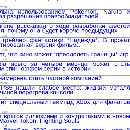
отров
льна использованием Pokemon, Naruto и
без разрешения правообладателей
отров
arune рассказал о ходе разработки шестой
ил, почему она будет короче предыдущих
отров
 трейлер фантастики *Надежда*. В прокат
тированная версия фильма
отров
ет, что кино может *преодолеть границы* игр
отров
ia всего за четыре месяца может стать
м спин-оффом серии в истории
отров
l намерена стать частной компанией
отров
 PS5 нашли слабое место: жидкий металл
ичиной перегрева консоли
отров
стит специальный геймпад Xbox для фанатов
отров
т врагов иллюзиями и контратаками в новом
Marvel Tokon: Fighting Souls
отров