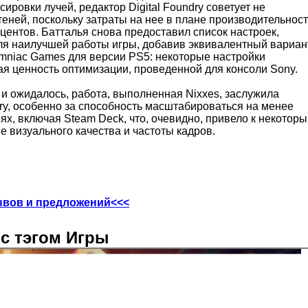
ировки лучей, редактор Digital Foundry советует не
теней, поскольку затраты на нее в плане производительнос
центов. Батталья снова предоставил список настроек,
я наилучшей работы игры, добавив эквивалентный вариант
mniac Games для версии PS5: некоторые настройки
ая ценность оптимизации, проведенной для консоли Sony.
к и ожидалось, работа, выполненная Nixxes, заслужила
dry, особенно за способность масштабироваться на менее
х, включая Steam Deck, что, очевидно, привело к некотор
 визуального качества и частоты кадров.
ывов и предложений<<<
с тэгом Игры