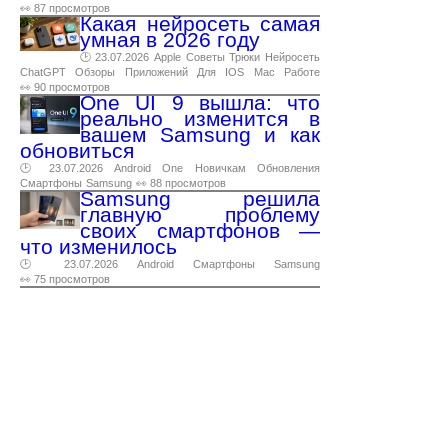
👀 87 просмотров
Какая нейросеть самая
умная в 2026 году
🕑 23.07.2026
Apple
Советы
Трюки
Нейросеть
ChatGPT
Обзоры
Приложений
Для
IOS
Mac
Работе
👀 90 просмотров
One UI 9 вышла: что
реально изменится в
вашем Samsung и как
обновиться
🕑 23.07.2026
Android
One
Новичкам
Обновления
Смартфоны
Samsung
👀 88 просмотров
Samsung решила
главную проблему
своих смартфонов —
что изменилось
🕑 23.07.2026
Android
Смартфоны
Samsung
👀 75 просмотров