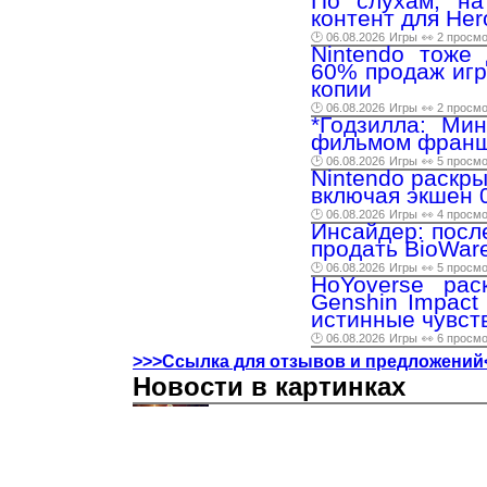
По слухам, на
контент для Her
🕑 06.08.2026
Игры
👀 2 просм
Nintendo тоже
60% продаж игр
копии
🕑 06.08.2026
Игры
👀 2 просм
*Годзилла: Ми
фильмом фран
🕑 06.08.2026
Игры
👀 5 просм
Nintendo раскр
включая экшен 00
🕑 06.08.2026
Игры
👀 4 просм
Инсайдер: посл
продать BioWar
🕑 06.08.2026
Игры
👀 5 просм
HoYoverse ра
Genshin Impact
истинные чувст
🕑 06.08.2026
Игры
👀 6 просм
>>>Ссылка для отзывов и предложений
Новости в картинках