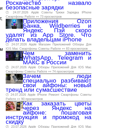
Роскачество назвало
безопасные зарядки
ти
🕑 24.07.2026
Apple
Советы
Трюки
Зарядка
IPhone
Смартфоны
Работе
👀 73 просмотров
,
Приложения Ozon
Банка, Wildberries и
Яндекс Пэй скоро
удалят из App Store. Что
делать владельцам iPhone
🕑 24.07.2026
Apple
Магазин
Приложений
Обзоры
Для
ым
IOS
Mac
Смартфоны
Советы
Работе
👀 83 просмотров
Чем заменить
WhatsApp, Telegram и
МАКС в России
🕑 24.07.2026
Apple
Обзоры
Приложений
Для
IOS
Mac
Смартфоны
Советы
Работе
👀 74 просмотров
Зачем люди
специально разбивают
свои айфоны: новый
тренд или сумасшествие
🕑 24.07.2026
Apple
IPhone
Ремонт
Смартфоны
Советы
Работе
👀 90 просмотров
Как заказать цветы
через Яндекс на
айфоне: пошаговая
инструкция и промокод на
скидку
🕑 23.07.2026
Apple
Обзоры
Приложений
Для
IOS
Mac