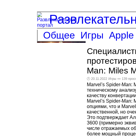
Развлекатель
Общее
Игры
Apple
Специалисты
протестиров
Man: Miles 
🕑 20.11.2022
Игры
👀 139 про
Marvel's Spider-Man:
техническому анализу
качеству конвертации
Marvel's Spider-Man:
опциями, что и Marvel
качественной, но оче
Это подтверждает Ал
3600 (примерно эквив
числе отражаемых об
более мощный процес