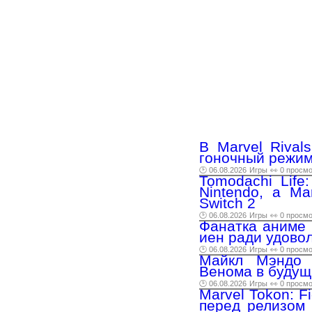
В Marvel Rival
гоночный режи
🕑 06.08.2026
Игры
👀 0 просм
Tomodachi Life
Nintendo, а Ma
Switch 2
🕑 06.08.2026
Игры
👀 0 просм
Фанатка аниме 
иен ради удовол
🕑 06.08.2026
Игры
👀 0 просм
Майкл Мэндо 
Венома в будущ
🕑 06.08.2026
Игры
👀 0 просм
Marvel Tokon: F
перед релизом 