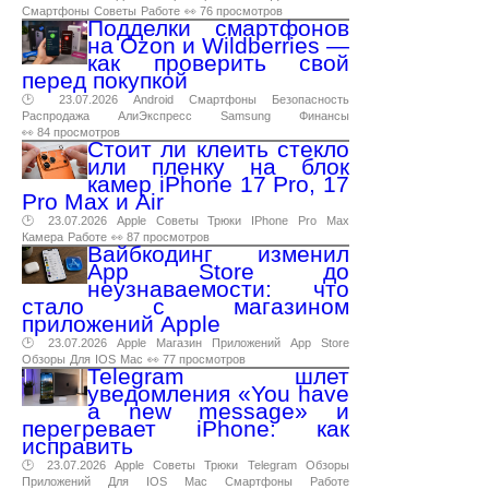
Смартфоны
Советы
Работе
👀 76 просмотров
Подделки смартфонов
на Ozon и Wildberries —
как проверить свой
перед покупкой
🕑 23.07.2026
Android
Смартфоны
Безопасность
Распродажа
АлиЭкспресс
Samsung
Финансы
👀 84 просмотров
Стоит ли клеить стекло
или пленку на блок
камер iPhone 17 Pro, 17
Pro Max и Air
🕑 23.07.2026
Apple
Советы
Трюки
IPhone
Pro
Max
Камера
Работе
👀 87 просмотров
Вайбкодинг изменил
App Store до
неузнаваемости: что
стало с магазином
приложений Apple
🕑 23.07.2026
Apple
Магазин
Приложений
App
Store
Обзоры
Для
IOS
Mac
👀 77 просмотров
Telegram шлет
уведомления «You have
a new message» и
перегревает iPhone: как
исправить
🕑 23.07.2026
Apple
Советы
Трюки
Telegram
Обзоры
Приложений
Для
IOS
Mac
Смартфоны
Работе