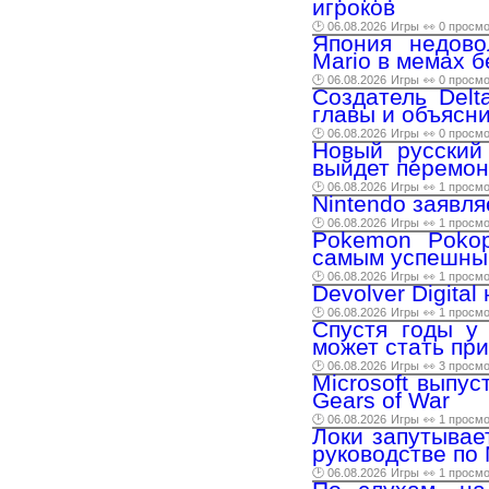
игроков
🕑 06.08.2026
Игры
👀 0 просм
Япония недово
Mario в мемах 
🕑 06.08.2026
Игры
👀 0 просм
Создатель Delt
главы и объясн
🕑 06.08.2026
Игры
👀 0 просм
Новый русский
выйдет перемон
🕑 06.08.2026
Игры
👀 1 просм
Nintendo заявля
🕑 06.08.2026
Игры
👀 1 просм
Pokemon Pokop
самым успешны
🕑 06.08.2026
Игры
👀 1 просм
Devolver Digita
🕑 06.08.2026
Игры
👀 1 просм
Спустя годы у
может стать пр
🕑 06.08.2026
Игры
👀 3 просм
Microsoft выпу
Gears of War
🕑 06.08.2026
Игры
👀 1 просм
Локи запутывае
руководстве по 
🕑 06.08.2026
Игры
👀 1 просм