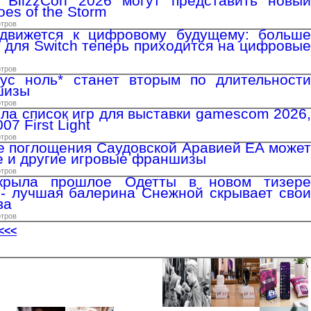
 BlizzCon 2026 могут представить новый
oes of the Storm
отров
 движется к цифровому будущему: больше
 для Switch теперь приходится на цифровые
отров
нус ноль* станет вторым по длительности
шизы
отров
ыла список игр для выставки gamescom 2026,
7 First Light
отров
е поглощения Саудовской Аравией EA может
e и другие игровые франшизы
отров
скрыла прошлое Одетты в новом тизере
 - лучшая балерина Снежной скрывает свои
ва
отров
<<<