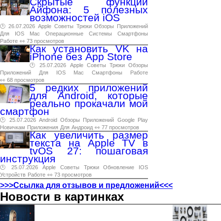
Скрытые функции
Айфона: 5 полезных
возможностей iOS
🕑 26.07.2026
Apple
Советы
Трюки
Обзоры
Приложений
Для
IOS
Mac
Операционные
Системы
Смартфоны
Работе
👀 73 просмотров
Как установить VK на
iPhone без App Store
🕑 25.07.2026
Apple
Советы
Трюки
Обзоры
Приложений
Для
IOS
Mac
Смартфоны
Работе
👀 68 просмотров
5 редких приложений
для Android, которые
реально прокачали мой
смартфон
🕑 25.07.2026
Android
Обзоры
Приложений
Google
Play
Новичкам
Приложения
Для
Андроид
👀 77 просмотров
Как увеличить размер
текста на Apple TV в
tvOS 27: пошаговая
инструкция
🕑 25.07.2026
Apple
Советы
Трюки
Обновление
IOS
Устройств
Работе
👀 73 просмотров
>>>Ссылка для отзывов и предложений<<<
Новости в картинках