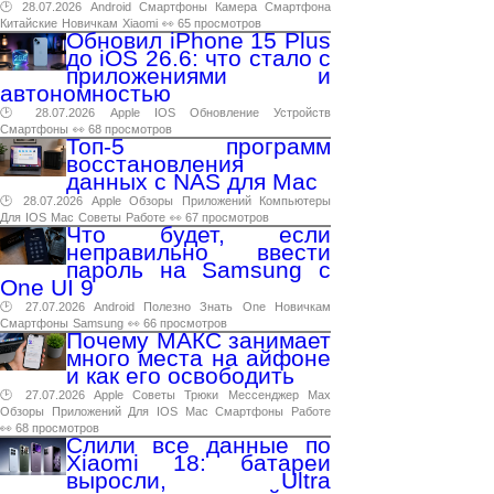
🕑 28.07.2026
Android
Смартфоны
Камера
Смартфона
Китайские
Новичкам
Xiaomi
👀 65 просмотров
Обновил iPhone 15 Plus
до iOS 26.6: что стало с
приложениями и
автономностью
🕑 28.07.2026
Apple
IOS
Обновление
Устройств
Смартфоны
👀 68 просмотров
Топ-5 программ
восстановления
данных с NAS для Mac
🕑 28.07.2026
Apple
Обзоры
Приложений
Компьютеры
Для
IOS
Mac
Советы
Работе
👀 67 просмотров
Что будет, если
неправильно ввести
пароль на Samsung с
One UI 9
🕑 27.07.2026
Android
Полезно
Знать
One
Новичкам
Смартфоны
Samsung
👀 66 просмотров
Почему МАКС занимает
много места на айфоне
и как его освободить
🕑 27.07.2026
Apple
Советы
Трюки
Мессенджер
Max
Обзоры
Приложений
Для
IOS
Mac
Смартфоны
Работе
👀 68 просмотров
Слили все данные по
Xiaomi 18: батареи
выросли, Ultra