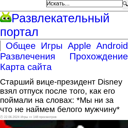
🔍
Развлекательный
портал
Общее
Игры
Apple
Android
Развлечения
Прохождение
Карта сайта
Старший вице-президент Disney
взял отпуск после того, как его
поймали на словах: *Мы ни за
что не наймем белого мужчину*
🕑 22.06.2024
Игры
👀 148 просмотров