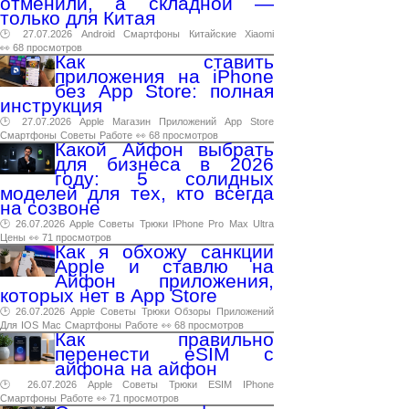
отменили, а складной —
только для Китая
🕑 27.07.2026
Android
Смартфоны
Китайские
Xiaomi
👀 68 просмотров
Как ставить
приложения на iPhone
без App Store: полная
инструкция
🕑 27.07.2026
Apple
Магазин
Приложений
App
Store
Смартфоны
Советы
Работе
👀 68 просмотров
Какой Айфон выбрать
для бизнеса в 2026
году: 5 солидных
моделей для тех, кто всегда
на созвоне
🕑 26.07.2026
Apple
Советы
Трюки
IPhone
Pro
Max
Ultra
Цены
👀 71 просмотров
Как я обхожу санкции
Apple и ставлю на
Айфон приложения,
которых нет в App Store
🕑 26.07.2026
Apple
Советы
Трюки
Обзоры
Приложений
Для
IOS
Mac
Смартфоны
Работе
👀 68 просмотров
Как правильно
перенести eSIM с
айфона на айфон
🕑 26.07.2026
Apple
Советы
Трюки
ESIM
IPhone
Смартфоны
Работе
👀 71 просмотров