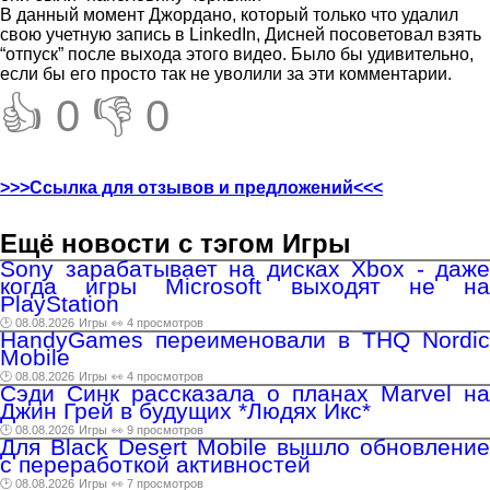
В данный момент Джордано, который только что удалил
свою учетную запись в LinkedIn, Дисней посоветовал взять
“отпуск” после выхода этого видео. Было бы удивительно,
если бы его просто так не уволили за эти комментарии.
👍 0
👎 0
>>>Ссылка для отзывов и предложений<<<
Ещё новости с тэгом Игры
Sony зарабатывает на дисках Xbox - даже
когда игры Microsoft выходят не на
PlayStation
🕑 08.08.2026
Игры
👀 4 просмотров
HandyGames переименовали в THQ Nordic
Mobile
🕑 08.08.2026
Игры
👀 4 просмотров
Сэди Синк рассказала о планах Marvel на
Джин Грей в будущих *Людях Икс*
🕑 08.08.2026
Игры
👀 9 просмотров
Для Black Desert Mobile вышло обновление
с переработкой активностей
🕑 08.08.2026
Игры
👀 7 просмотров