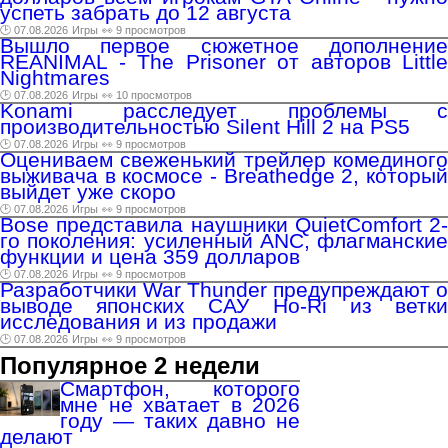
успеть забрать до 12 августа
🕑 07.08.2026
Игры
👀 9 просмотров
Вышло первое сюжетное дополнение
REANIMAL - The Prisoner от авторов Little
Nightmares
🕑 07.08.2026
Игры
👀 10 просмотров
Konami расследует проблемы с
производительностью Silent Hill 2 на PS5
🕑 07.08.2026
Игры
👀 9 просмотров
Оцениваем свеженький трейлер комединого
выживача в космосе - Breathedge 2, который
выйдет уже скоро
🕑 07.08.2026
Игры
👀 9 просмотров
Bose представила наушники QuietComfort 2-
го поколения: усиленный ANC, флагманские
функции и цена 359 долларов
🕑 07.08.2026
Игры
👀 9 просмотров
Разработчики War Thunder предупреждают о
выводе японских САУ Ho-Ri из ветки
исследования и из продажи
🕑 07.08.2026
Игры
👀 9 просмотров
Популярное 2 недели
Смартфон, которого
мне не хватает в 2026
году — таких давно не
делают