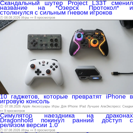
Скандальный шутер Project L33T сменил
название на *Озерск Протокол* и
столкнулся с сильным гневом игроков
🕑 08.08.2026
Игры
👀 8 просмотров
10 гаджетов, которые превратят iPhone в
игровую консоль
🕑 07.08.2026
Apple
Аксессуары
Игры
Для
IPhone
IPad
Лучшее
АлиЭкспресс
Скидк
👀 9 просмотров
Симулятор наездника на драконах
Dragonhold покинул ранний доступ с
релизом версии 1.0
🕑 07.08.2026
Игры
👀 8 просмотров