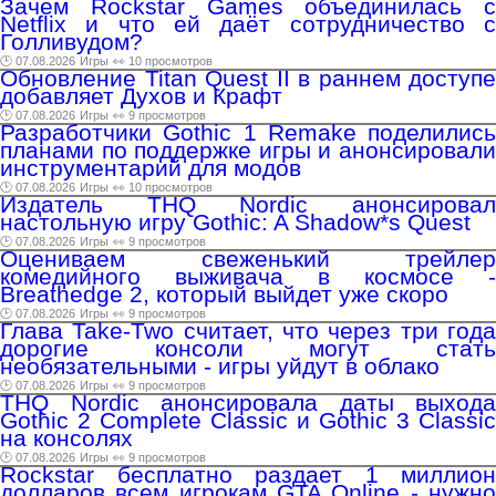
Зачем Rockstar Games объединилась с
Netflix и что ей даёт сотрудничество с
Голливудом?
🕑 07.08.2026
Игры
👀 10 просмотров
Обновление Titan Quest II в раннем доступе
добавляет Духов и Крафт
🕑 07.08.2026
Игры
👀 9 просмотров
Разработчики Gothic 1 Remake поделились
планами по поддержке игры и анонсировали
инструментарий для модов
🕑 07.08.2026
Игры
👀 10 просмотров
Издатель THQ Nordic анонсировал
настольную игру Gothic: A Shadow*s Quest
🕑 07.08.2026
Игры
👀 9 просмотров
Оцениваем свеженький трейлер
комедийного выживача в космосе -
Breathedge 2, который выйдет уже скоро
🕑 07.08.2026
Игры
👀 9 просмотров
Глава Take-Two считает, что через три года
дорогие консоли могут стать
необязательными - игры уйдут в облако
🕑 07.08.2026
Игры
👀 9 просмотров
THQ Nordic анонсировала даты выхода
Gothic 2 Complete Classic и Gothic 3 Classic
на консолях
🕑 07.08.2026
Игры
👀 9 просмотров
Rockstar бесплатно раздает 1 миллион
долларов всем игрокам GTA Online - нужно