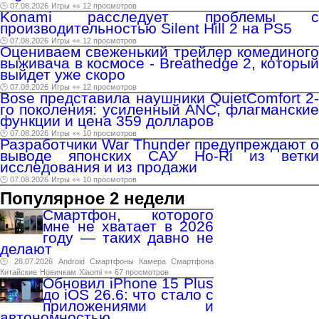
🕑 07.08.2026
Игры
👀 12 просмотров
Konami расследует проблемы с
производительностью Silent Hill 2 на PS5
🕑 07.08.2026
Игры
👀 12 просмотров
Оцениваем свеженький трейлер комединого
выживача в космосе - Breathedge 2, который
выйдет уже скоро
🕑 07.08.2026
Игры
👀 12 просмотров
Bose представила наушники QuietComfort 2-
го поколения: усиленный ANC, флагманские
функции и цена 359 долларов
🕑 07.08.2026
Игры
👀 10 просмотров
Разработчики War Thunder предупреждают о
выводе японских САУ Ho-Ri из ветки
исследования и из продажи
🕑 07.08.2026
Игры
👀 10 просмотров
Популярное 2 недели
Смартфон, которого
мне не хватает в 2026
году — таких давно не
делают
🕑 28.07.2026
Android
Смартфоны
Камера
Смартфона
Китайские
Новичкам
Xiaomi
👀 67 просмотров
Обновил iPhone 15 Plus
до iOS 26.6: что стало с
приложениями и
автономностью