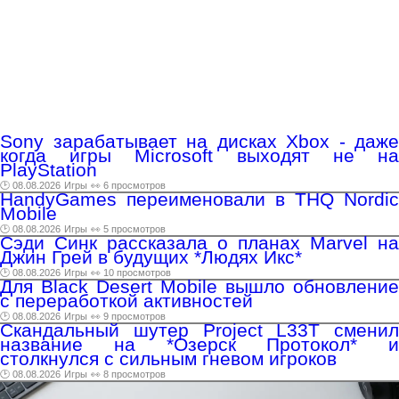
Sony зарабатывает на дисках Xbox - даже
когда игры Microsoft выходят не на
PlayStation
🕑 08.08.2026
Игры
👀 6 просмотров
HandyGames переименовали в THQ Nordic
Mobile
🕑 08.08.2026
Игры
👀 5 просмотров
Сэди Синк рассказала о планах Marvel на
Джин Грей в будущих *Людях Икс*
🕑 08.08.2026
Игры
👀 10 просмотров
Для Black Desert Mobile вышло обновление
с переработкой активностей
🕑 08.08.2026
Игры
👀 9 просмотров
Скандальный шутер Project L33T сменил
название на *Озерск Протокол* и
столкнулся с сильным гневом игроков
🕑 08.08.2026
Игры
👀 8 просмотров