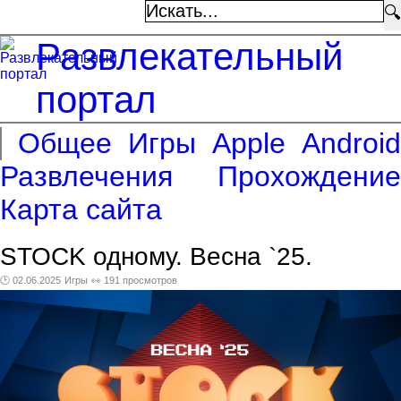
🔍
Развлекательный
портал
Общее
Игры
Apple
Android
Развлечения
Прохождение
Карта сайта
STOCK одному. Весна `25.
🕑 02.06.2025
Игры
👀 191 просмотров