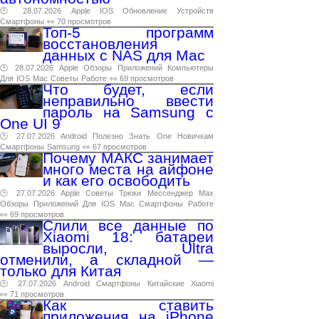
🕑 28.07.2026
Apple
IOS
Обновление
Устройств
Смартфоны
👀 70 просмотров
Топ-5 программ
восстановления
данных с NAS для Mac
🕑 28.07.2026
Apple
Обзоры
Приложений
Компьютеры
Для
IOS
Mac
Советы
Работе
👀 69 просмотров
Что будет, если
неправильно ввести
пароль на Samsung с
One UI 9
🕑 27.07.2026
Android
Полезно
Знать
One
Новичкам
Смартфоны
Samsung
👀 67 просмотров
Почему МАКС занимает
много места на айфоне
и как его освободить
🕑 27.07.2026
Apple
Советы
Трюки
Мессенджер
Max
Обзоры
Приложений
Для
IOS
Mac
Смартфоны
Работе
👀 69 просмотров
Слили все данные по
Xiaomi 18: батареи
выросли, Ultra
отменили, а складной —
только для Китая
🕑 27.07.2026
Android
Смартфоны
Китайские
Xiaomi
👀 71 просмотров
Как ставить
приложения на iPhone