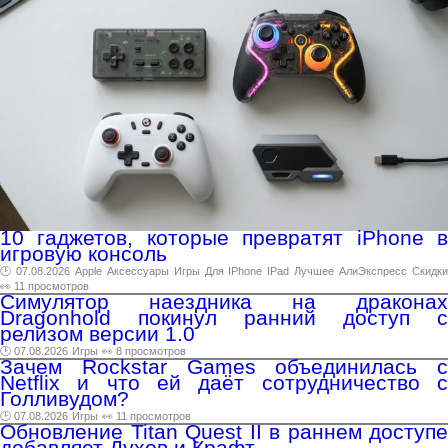
10 гаджетов, которые превратят iPhone в
игровую консоль
🕑 07.08.2026
Apple
Аксессуары
Игры
Для
IPhone
IPad
Лучшее
АлиЭкспресс
Скидк
👀 11 просмотров
Симулятор наездника на драконах
Dragonhold покинул ранний доступ с
релизом версии 1.0
🕑 07.08.2026
Игры
👀 8 просмотров
Зачем Rockstar Games объединилась с
Netflix и что ей даёт сотрудничество с
Голливудом?
🕑 07.08.2026
Игры
👀 11 просмотров
Обновление Titan Quest II в раннем доступе
добавляет Духов и Крафт