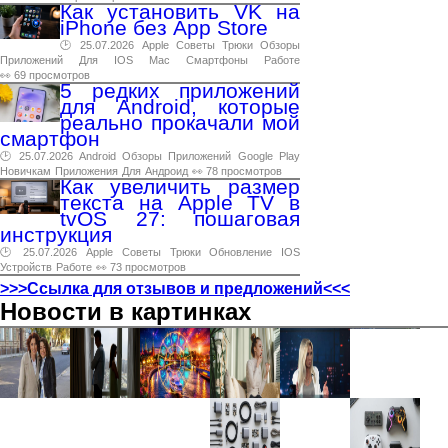
Как установить VK на
iPhone без App Store
🕑 25.07.2026
Apple
Советы
Трюки
Обзоры
Приложений
Для
IOS
Mac
Смартфоны
Работе
👀 69 просмотров
5 редких приложений
для Android, которые
реально прокачали мой
смартфон
🕑 25.07.2026
Android
Обзоры
Приложений
Google
Play
Новичкам
Приложения
Для
Андроид
👀 78 просмотров
Как увеличить размер
текста на Apple TV в
tvOS 27: пошаговая
инструкция
🕑 25.07.2026
Apple
Советы
Трюки
Обновление
IOS
Устройств
Работе
👀 73 просмотров
>>>Ссылка для отзывов и предложений<<<
Новости в картинках