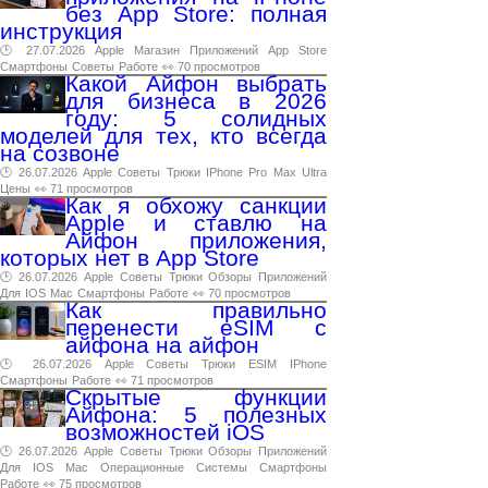
без App Store: полная
инструкция
🕑 27.07.2026
Apple
Магазин
Приложений
App
Store
Смартфоны
Советы
Работе
👀 70 просмотров
Какой Айфон выбрать
для бизнеса в 2026
году: 5 солидных
моделей для тех, кто всегда
на созвоне
🕑 26.07.2026
Apple
Советы
Трюки
IPhone
Pro
Max
Ultra
Цены
👀 71 просмотров
Как я обхожу санкции
Apple и ставлю на
Айфон приложения,
которых нет в App Store
🕑 26.07.2026
Apple
Советы
Трюки
Обзоры
Приложений
Для
IOS
Mac
Смартфоны
Работе
👀 70 просмотров
Как правильно
перенести eSIM с
айфона на айфон
🕑 26.07.2026
Apple
Советы
Трюки
ESIM
IPhone
Смартфоны
Работе
👀 71 просмотров
Скрытые функции
Айфона: 5 полезных
возможностей iOS
🕑 26.07.2026
Apple
Советы
Трюки
Обзоры
Приложений
Для
IOS
Mac
Операционные
Системы
Смартфоны
Работе
👀 75 просмотров