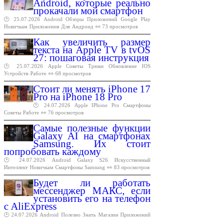
Android, которые реально
прокачали мой смартфон
🕑 25.07.2026
Android
Обзоры
Приложений
Google
Play
Новичкам
Приложения
Для
Андроид
👀 73 просмотров
Как увеличить размер
текста на Apple TV в tvOS
27: пошаговая инструкция
🕑 25.07.2026
Apple
Советы
Трюки
Обновление
IOS
Устройств
Работе
👀 68 просмотров
Стоит ли менять iPhone 17
Pro на iPhone 18 Pro
🕑 24.07.2026
Apple
IPhone
Pro
Смартфоны
Советы
Работе
👀 76 просмотров
Самые полезные функции
Galaxy AI на смартфонах
Samsung. Их стоит
попробовать каждому
🕑 24.07.2026
Android
Galaxy
S26
Искусственный
Интеллект
Новичкам
Смартфоны
Samsung
👀 83 просмотров
Будет ли работать
мессенджер МАКС, если
установить его на телефон
с AliExpress
🕑 24.07.2026
Android
Полезно
Знать
Магазин
Приложений