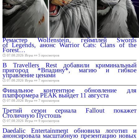
Ремастер Wolfenstein, геймплей Swords
of Legends, анонс Warrior Cats: Clans of the
Forest…
🕑 07.08.2026
Игры
👀 5 просмотров
В Travellers Rest добавили криминальный
пригород *Впадину*, магию и гибкое
управление ценами
🕑 07.08.2026
Игры
👀 7 просмотров
Финальное контентное обновление для
платформера PEAK выйдет 11 августа
🕑 07.08.2026
Игры
👀 7 просмотров
Третий сезон сериала Fallout покажет
Столичную Пустошь
🕑 07.08.2026
Игры
👀 9 просмотров
Daedalic Entertainment обновила логотип и
анонсировала масштабную презентацию новых