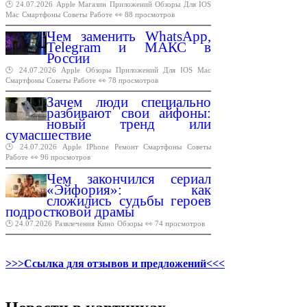
🕑 24.07.2026
Apple
Магазин
Приложений
Обзоры
Для
IOS
Mac
Смартфоны
Советы
Работе
👀 88 просмотров
Чем заменить WhatsApp,
Telegram и МАКС в
России
🕑 24.07.2026
Apple
Обзоры
Приложений
Для
IOS
Mac
Смартфоны
Советы
Работе
👀 78 просмотров
Зачем люди специально
разбивают свои айфоны:
новый тренд или
сумасшествие
🕑 24.07.2026
Apple
IPhone
Ремонт
Смартфоны
Советы
Работе
👀 96 просмотров
Чем закончился сериал
«Эйфория»: как
сложились судьбы героев
подростковой драмы
🕑 24.07.2026
Развлечения
Кино
Обзоры
👀 74 просмотров
>>>Ссылка для отзывов и предложений<<<