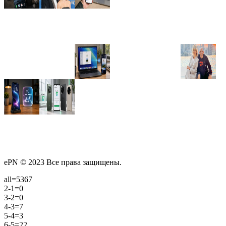
ePN © 2023 Все права защищены.
all=5367
2-1=0
3-2=0
4-3=7
5-4=3
6-5=22