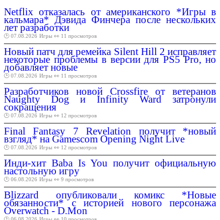
Netflix отказалась от американского *Игры в
кальмара* Дэвида Финчера после нескольких
лет разработки
🕑 07.08.2026
Игры
👀 11 просмотров
Новый патч для ремейка Silent Hill 2 исправляет
некоторые проблемы в версии для PS5 Pro, но
добавляет новые
🕑 07.08.2026
Игры
👀 11 просмотров
Разработчиков новой Crossfire от ветеранов
Naughty Dog и Infinity Ward затронули
сокращения
🕑 07.08.2026
Игры
👀 12 просмотров
Final Fantasy 7 Revelation получит *новый
взгляд* на Gamescom Opening Night Live
🕑 07.08.2026
Игры
👀 12 просмотров
Инди-хит Baba Is You получит официальную
настольную игру
🕑 06.08.2026
Игры
👀 9 просмотров
Blizzard опубликовали комикс *Новые
обязанности* c историей нового персонажа
Overwatch - D.Mon
🕑 06.08.2026
Игры
👀 10 просмотров