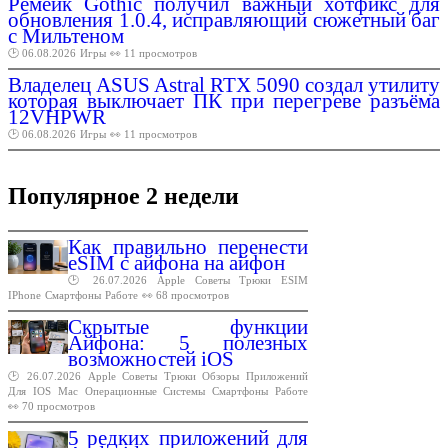
Ремейк Gothic получил важный хотфикс для
обновления 1.0.4, исправляющий сюжетный баг
с Мильтеном
🕑 06.08.2026
Игры
👀 11 просмотров
Владелец ASUS Astral RTX 5090 создал утилиту
которая выключает ПК при перегреве разъёма
12VHPWR
🕑 06.08.2026
Игры
👀 11 просмотров
Популярное 2 недели
Как правильно перенести
eSIM с айфона на айфон
🕑 26.07.2026
Apple
Советы
Трюки
ESIM
IPhone
Смартфоны
Работе
👀 68 просмотров
Скрытые функции
Айфона: 5 полезных
возможностей iOS
🕑 26.07.2026
Apple
Советы
Трюки
Обзоры
Приложений
Для
IOS
Mac
Операционные
Системы
Смартфоны
Работе
👀 70 просмотров
5 редких приложений для