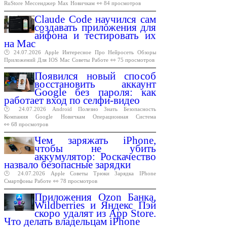
RuStore
Мессенджер
Max
Новичкам
👀 84 просмотров
Claude Code научился сам
создавать приложения для
айфона и тестировать их
на Mac
🕑 24.07.2026
Apple
Интересное
Про
Нейросеть
Обзоры
Приложений
Для
IOS
Mac
Советы
Работе
👀 75 просмотров
Появился новый способ
восстановить аккаунт
Google без пароля: как
работает вход по селфи-видео
🕑 24.07.2026
Android
Полезно
Знать
Безопасность
Компания
Google
Новичкам
Операционная
Система
👀 68 просмотров
Чем заряжать iPhone,
чтобы не убить
аккумулятор: Роскачество
назвало безопасные зарядки
🕑 24.07.2026
Apple
Советы
Трюки
Зарядка
IPhone
Смартфоны
Работе
👀 78 просмотров
Приложения Ozon Банка,
Wildberries и Яндекс Пэй
скоро удалят из App Store.
Что делать владельцам iPhone