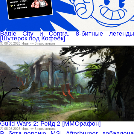
Battle City и Contra. 8-битные легенды
[Шутерок под Кофеёк]
🕑 08.08.2026
Игры
👀 8 просмотров
Guild Wars 2: Рейд 2 [ММОрафон]
🕑 08.08.2026
Игры
👀 8 просмотров
В бета-версию MSI Afterburner добавлена