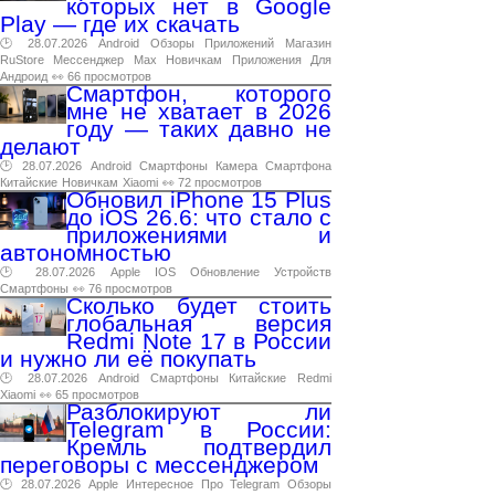
которых нет в Google
Play — где их скачать
🕑 28.07.2026
Android
Обзоры
Приложений
Магазин
RuStore
Мессенджер
Max
Новичкам
Приложения
Для
Андроид
👀 66 просмотров
Смартфон, которого
мне не хватает в 2026
году — таких давно не
делают
🕑 28.07.2026
Android
Смартфоны
Камера
Смартфона
Китайские
Новичкам
Xiaomi
👀 72 просмотров
Обновил iPhone 15 Plus
до iOS 26.6: что стало с
приложениями и
автономностью
🕑 28.07.2026
Apple
IOS
Обновление
Устройств
Смартфоны
👀 76 просмотров
Сколько будет стоить
глобальная версия
Redmi Note 17 в России
и нужно ли её покупать
🕑 28.07.2026
Android
Смартфоны
Китайские
Redmi
Xiaomi
👀 65 просмотров
Разблокируют ли
Telegram в России:
Кремль подтвердил
переговоры с мессенджером
🕑 28.07.2026
Apple
Интересное
Про
Telegram
Обзоры