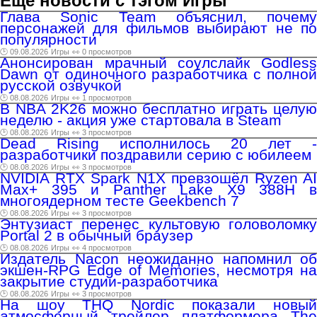
Ещё новости с тэгом Игры
Глава Sonic Team объяснил, почему
персонажей для фильмов выбирают не по
популярности
🕑 09.08.2026
Игры
👀 0 просмотров
Анонсирован мрачный соулслайк Godless
Dawn от одиночного разработчика с полной
русской озвучкой
🕑 08.08.2026
Игры
👀 1 просмотров
В NBA 2K26 можно бесплатно играть целую
неделю - акция уже стартовала в Steam
🕑 08.08.2026
Игры
👀 3 просмотров
Dead Rising исполнилось 20 лет -
разработчики поздравили серию с юбилеем
🕑 08.08.2026
Игры
👀 3 просмотров
NVIDIA RTX Spark N1X превзошёл Ryzen AI
Max+ 395 и Panther Lake X9 388H в
многоядерном тесте Geekbench 7
🕑 08.08.2026
Игры
👀 3 просмотров
Энтузиаст перенес культовую головоломку
Portal 2 в обычный браузер
🕑 08.08.2026
Игры
👀 4 просмотров
Издатель Nacon неожиданно напомнил об
экшен-RPG Edge of Memories, несмотря на
закрытие студии-разработчика
🕑 08.08.2026
Игры
👀 3 просмотров
На шоу THQ Nordic показали новый
атмосферный трейлер платформера The