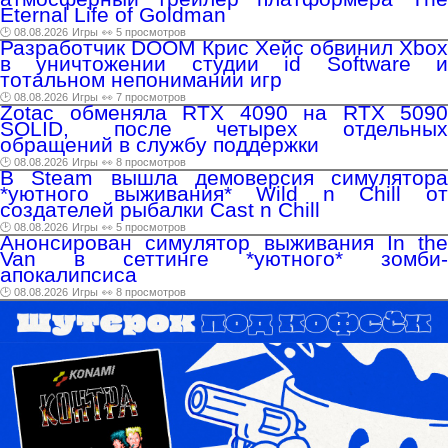
Eternal Life of Goldman
🕑 08.08.2026
Игры
👀 5 просмотров
Разработчик DOOM Крис Хейс обвинил Xbox
в уничтожении студии id Software и
тотальном непонимании игр
🕑 08.08.2026
Игры
👀 7 просмотров
Zotac обменяла RTX 4090 на RTX 5090
SOLID, после четырех отдельных
обращений в службу поддержки
🕑 08.08.2026
Игры
👀 8 просмотров
В Steam вышла демоверсия симулятора
*уютного выживания* Wild n Chill от
создателей рыбалки Cast n Chill
🕑 08.08.2026
Игры
👀 5 просмотров
Анонсирован симулятор выживания In the
Van в сеттинге *уютного* зомби-
апокалипсиса
🕑 08.08.2026
Игры
👀 8 просмотров