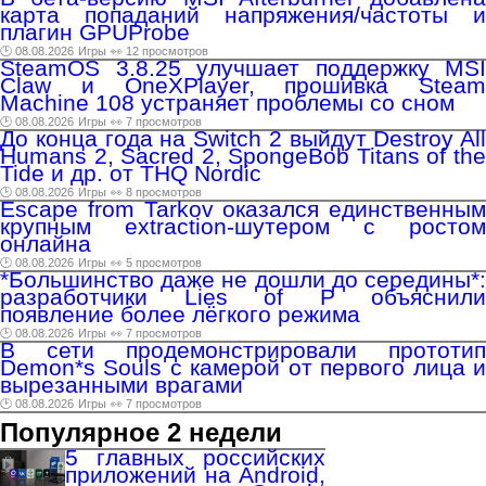
карта попаданий напряжения/частоты и
плагин GPUProbe
🕑 08.08.2026
Игры
👀 12 просмотров
SteamOS 3.8.25 улучшает поддержку MSI
Claw и OneXPlayer, прошивка Steam
Machine 108 устраняет проблемы со сном
🕑 08.08.2026
Игры
👀 7 просмотров
До конца года на Switch 2 выйдут Destroy All
Humans 2, Sacred 2, SpongeBob Titans of the
Tide и др. от THQ Nordic
🕑 08.08.2026
Игры
👀 8 просмотров
Escape from Tarkov оказался единственным
крупным extraction-шутером с ростом
онлайна
🕑 08.08.2026
Игры
👀 5 просмотров
*Большинство даже не дошли до середины*:
разработчики Lies of P объяснили
появление более лёгкого режима
🕑 08.08.2026
Игры
👀 7 просмотров
В сети продемонстрировали прототип
Demon*s Souls с камерой от первого лица и
вырезанными врагами
🕑 08.08.2026
Игры
👀 7 просмотров
Популярное 2 недели
5 главных российских
приложений на Android,