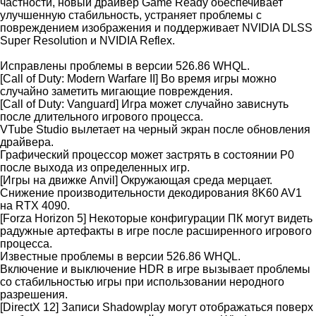
частности, новый драйвер Game Ready обеспечивает
улучшенную стабильность, устраняет проблемы с
повреждением изображения и поддерживает NVIDIA DLSS
Super Resolution и NVIDIA Reflex.
Исправлены проблемы в версии 526.86 WHQL.
[Call of Duty: Modern Warfare II] Во время игры можно
случайно заметить мигающие повреждения.
[Call of Duty: Vanguard] Игра может случайно зависнуть
после длительного игрового процесса.
VTube Studio вылетает на черный экран после обновления
драйвера.
Графический процессор может застрять в состоянии P0
после выхода из определенных игр.
[Игры на движке Anvil] Окружающая среда мерцает.
Снижение производительности декодирования 8K60 AV1
на RTX 4090.
[Forza Horizon 5] Некоторые конфигурации ПК могут видеть
радужные артефакты в игре после расширенного игрового
процесса.
Известные проблемы в версии 526.86 WHQL.
Включение и выключение HDR в игре вызывает проблемы
со стабильностью игры при использовании неродного
разрешения.
[DirectX 12] Записи Shadowplay могут отображаться поверх