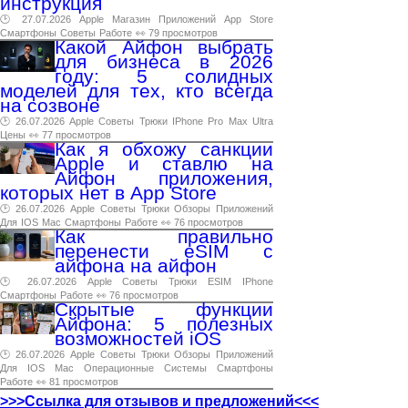
инструкция
🕑 27.07.2026
Apple
Магазин
Приложений
App
Store
Смартфоны
Советы
Работе
👀 79 просмотров
Какой Айфон выбрать
для бизнеса в 2026
году: 5 солидных
моделей для тех, кто всегда
на созвоне
🕑 26.07.2026
Apple
Советы
Трюки
IPhone
Pro
Max
Ultra
Цены
👀 77 просмотров
Как я обхожу санкции
Apple и ставлю на
Айфон приложения,
которых нет в App Store
🕑 26.07.2026
Apple
Советы
Трюки
Обзоры
Приложений
Для
IOS
Mac
Смартфоны
Работе
👀 76 просмотров
Как правильно
перенести eSIM с
айфона на айфон
🕑 26.07.2026
Apple
Советы
Трюки
ESIM
IPhone
Смартфоны
Работе
👀 76 просмотров
Скрытые функции
Айфона: 5 полезных
возможностей iOS
🕑 26.07.2026
Apple
Советы
Трюки
Обзоры
Приложений
Для
IOS
Mac
Операционные
Системы
Смартфоны
Работе
👀 81 просмотров
>>>Ссылка для отзывов и предложений<<<