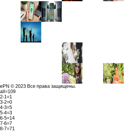
ePN © 2023 Все права защищены.
all=109
2-1=1
3-2=0
4-3=5
5-4=3
6-5=14
7-6=7
8-7=71