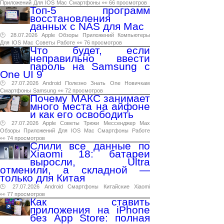
Приложений
Для
IOS
Mac
Смартфоны
👀 66 просмотров
Топ-5 программ
восстановления
данных с NAS для Mac
🕑 28.07.2026
Apple
Обзоры
Приложений
Компьютеры
Для
IOS
Mac
Советы
Работе
👀 76 просмотров
Что будет, если
неправильно ввести
пароль на Samsung с
One UI 9
🕑 27.07.2026
Android
Полезно
Знать
One
Новичкам
Смартфоны
Samsung
👀 72 просмотров
Почему МАКС занимает
много места на айфоне
и как его освободить
🕑 27.07.2026
Apple
Советы
Трюки
Мессенджер
Max
Обзоры
Приложений
Для
IOS
Mac
Смартфоны
Работе
👀 74 просмотров
Слили все данные по
Xiaomi 18: батареи
выросли, Ultra
отменили, а складной —
только для Китая
🕑 27.07.2026
Android
Смартфоны
Китайские
Xiaomi
👀 77 просмотров
Как ставить
приложения на iPhone
без App Store: полная