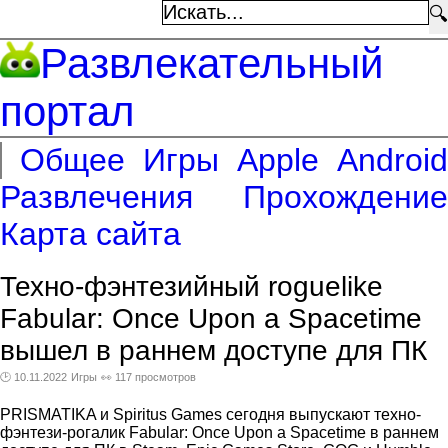
🔍
Развлекательный
портал
Общее
Игры
Apple
Android
Развлечения
Прохождение
Карта сайта
Техно-фэнтезийный roguelike
Fabular: Once Upon a Spacetime
вышел в раннем доступе для ПК
🕑 10.11.2022
Игры
👀 117 просмотров
PRISMATIKA и Spiritus Games сегодня выпускают техно-
фэнтези-рогалик Fabular: Once Upon a Spacetime в раннем