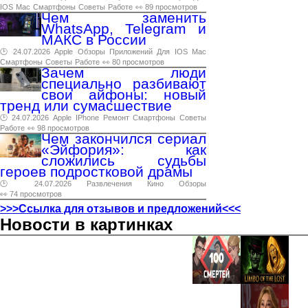
IOS
Mac
Смартфоны
Советы
Работе
👀 89 просмотров
Чем заменить
WhatsApp, Telegram и
МАКС в России
🕑 24.07.2026
Apple
Обзоры
Приложений
Для
IOS
Mac
Смартфоны
Советы
Работе
👀 80 просмотров
Зачем люди
специально разбивают
свои айфоны: новый
тренд или сумасшествие
🕑 24.07.2026
Apple
IPhone
Ремонт
Смартфоны
Советы
Работе
👀 98 просмотров
Чем закончился сериал
«Эйфория»: как
сложились судьбы
героев подростковой драмы
🕑 24.07.2026
Развлечения
Кино
Обзоры
👀 74 просмотров
>>>Ссылка для отзывов и предложений<<<
Новости в картинках