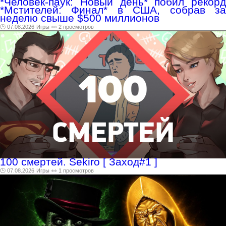
*Человек-паук: Новый день* побил рекорд
*Мстителей: Финал* в США, собрав за
неделю свыше $500 миллионов
🕑 07.08.2026
Игры
👀 2 просмотров
100 смертей. Sekiro [ Заход#1 ]
🕑 07.08.2026
Игры
👀 1 просмотров