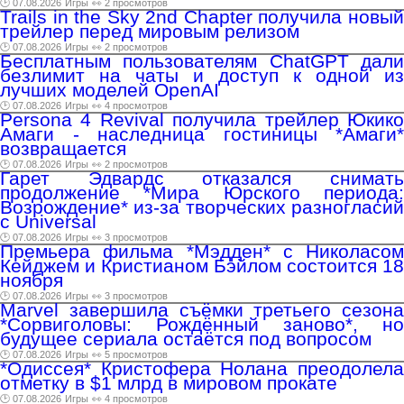
🕑 07.08.2026
Игры
👀 2 просмотров
Trails in the Sky 2nd Chapter получила новый
трейлер перед мировым релизом
🕑 07.08.2026
Игры
👀 2 просмотров
Бесплатным пользователям ChatGPT дали
безлимит на чаты и доступ к одной из
лучших моделей OpenAI
🕑 07.08.2026
Игры
👀 4 просмотров
Persona 4 Revival получила трейлер Юкико
Амаги - наследница гостиницы *Амаги*
возвращается
🕑 07.08.2026
Игры
👀 2 просмотров
Гарет Эдвардс отказался снимать
продолжение *Мира Юрского периода:
Возрождение* из-за творческих разногласий
с Universal
🕑 07.08.2026
Игры
👀 3 просмотров
Премьера фильма *Мэдден* с Николасом
Кейджем и Кристианом Бэйлом состоится 18
ноября
🕑 07.08.2026
Игры
👀 3 просмотров
Marvel завершила съёмки третьего сезона
*Сорвиголовы: Рождённый заново*, но
будущее сериала остаётся под вопросом
🕑 07.08.2026
Игры
👀 5 просмотров
*Одиссея* Кристофера Нолана преодолела
отметку в $1 млрд в мировом прокате
🕑 07.08.2026
Игры
👀 4 просмотров