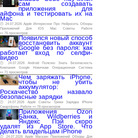
сам создавать
приложения для
айфона и тестировать их на
Mac
🕑 24.07.2026
Apple
Интересное
Про
Нейросеть
Обзоры
Приложений
Для
IOS
Mac
Советы
Работе
👀 76 просмотров
Появился новый способ
восстановить аккаунт
Google без пароля: как
работает вход по селфи-
видео
🕑 24.07.2026
Android
Полезно
Знать
Безопасность
Компания
Google
Новичкам
Операционная
Система
👀 71 просмотров
Чем заряжать iPhone,
чтобы не убить
аккумулятор:
Роскачество назвало
безопасные зарядки
🕑 24.07.2026
Apple
Советы
Трюки
Зарядка
IPhone
Смартфоны
Работе
👀 78 просмотров
Приложения Ozon
Банка, Wildberries и
Яндекс Пэй скоро
удалят из App Store. Что
делать владельцам iPhone
🕑 24.07.2026
Apple
Магазин
Приложений
Обзоры
Для