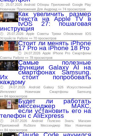
🕑 25.07.2026
Android
Обзоры
Приложений
Google
Play
Новичкам
Приложения
Для
Андроид
👀 74 просмотров
Как увеличить размер
текста на Apple TV в
tvOS 27: пошаговая
инструкция
🕑 25.07.2026
Apple
Советы
Трюки
Обновление
IOS
Устройств
Работе
👀 70 просмотров
Стоит ли менять iPhone
17 Pro на iPhone 18 Pro
🕑 24.07.2026
Apple
IPhone
Pro
Смартфоны
Советы
Работе
👀 78 просмотров
Самые полезные
функции Galaxy AI на
смартфонах Samsung.
Их стоит попробовать
каждому
🕑 24.07.2026
Android
Galaxy
S26
Искусственный
Интеллект
Новичкам
Смартфоны
Samsung
👀 84 просмотров
Будет ли работать
мессенджер МАКС,
если установить его на
телефон с AliExpress
🕑 24.07.2026
Android
Полезно
Знать
Магазин
Приложений
RuStore
Мессенджер
Max
Новичкам
👀 84 просмотров
Claude Code научился