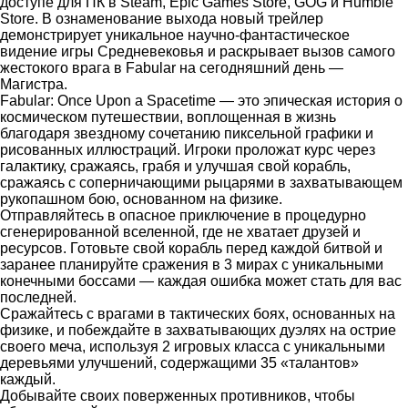
доступе для ПК в Steam, Epic Games Store, GOG и Humble
Store. В ознаменование выхода новый трейлер
демонстрирует уникальное научно-фантастическое
видение игры Средневековья и раскрывает вызов самого
жестокого врага в Fabular на сегодняшний день —
Магистра.
Fabular: Once Upon a Spacetime — это эпическая история о
космическом путешествии, воплощенная в жизнь
благодаря звездному сочетанию пиксельной графики и
рисованных иллюстраций. Игроки проложат курс через
галактику, сражаясь, грабя и улучшая свой корабль,
сражаясь с соперничающими рыцарями в захватывающем
рукопашном бою, основанном на физике.
Отправляйтесь в опасное приключение в процедурно
сгенерированной вселенной, где не хватает друзей и
ресурсов. Готовьте свой корабль перед каждой битвой и
заранее планируйте сражения в 3 мирах с уникальными
конечными боссами — каждая ошибка может стать для вас
последней.
Сражайтесь с врагами в тактических боях, основанных на
физике, и побеждайте в захватывающих дуэлях на острие
своего меча, используя 2 игровых класса с уникальными
деревьями улучшений, содержащими 35 «талантов»
каждый.
Добывайте своих поверженных противников, чтобы