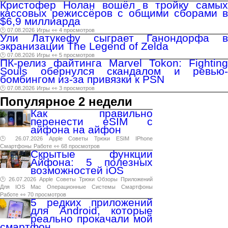
Кристофер Нолан вошёл в тройку самых
кассовых режиссёров с общими сборами в
$6,9 миллиарда
🕑 07.08.2026
Игры
👀 4 просмотров
Ули Латукефу сыграет Ганондорфа в
экранизации The Legend of Zelda
🕑 07.08.2026
Игры
👀 5 просмотров
ПК-релиз файтинга Marvel Tokon: Fighting
Souls обернулся скандалом и ревью-
бомбингом из-за привязки к PSN
🕑 07.08.2026
Игры
👀 3 просмотров
Популярное 2 недели
Как правильно
перенести eSIM с
айфона на айфон
🕑 26.07.2026
Apple
Советы
Трюки
ESIM
IPhone
Смартфоны
Работе
👀 68 просмотров
Скрытые функции
Айфона: 5 полезных
возможностей iOS
🕑 26.07.2026
Apple
Советы
Трюки
Обзоры
Приложений
Для
IOS
Mac
Операционные
Системы
Смартфоны
Работе
👀 70 просмотров
5 редких приложений
для Android, которые
реально прокачали мой
смартфон