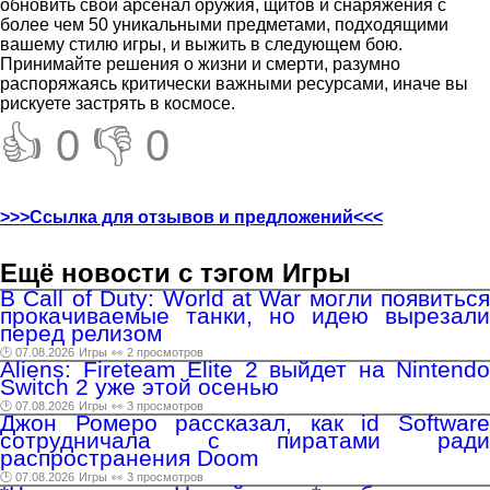
обновить свой арсенал оружия, щитов и снаряжения с
более чем 50 уникальными предметами, подходящими
вашему стилю игры, и выжить в следующем бою.
Принимайте решения о жизни и смерти, разумно
распоряжаясь критически важными ресурсами, иначе вы
рискуете застрять в космосе.
👍 0
👎 0
>>>Ссылка для отзывов и предложений<<<
Ещё новости с тэгом Игры
В Call of Duty: World at War могли появиться
прокачиваемые танки, но идею вырезали
перед релизом
🕑 07.08.2026
Игры
👀 2 просмотров
Aliens: Fireteam Elite 2 выйдет на Nintendo
Switch 2 уже этой осенью
🕑 07.08.2026
Игры
👀 3 просмотров
Джон Ромеро рассказал, как id Software
сотрудничала с пиратами ради
распространения Doom
🕑 07.08.2026
Игры
👀 3 просмотров