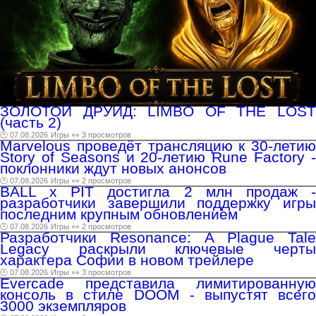
ЗОЛОТОЙ ДРУИД: LIMBO OF THE LOST
(часть 2)
🕑 07.08.2026
Игры
👀 3 просмотров
Marvelous проведёт трансляцию к 30-летию
Story of Seasons и 20-летию Rune Factory -
поклонники ждут новых анонсов
🕑 07.08.2026
Игры
👀 2 просмотров
BALL x PIT достигла 2 млн продаж -
разработчики завершили поддержку игры
последним крупным обновлением
🕑 07.08.2026
Игры
👀 2 просмотров
Разработчики Resonance: A Plague Tale
Legacy раскрыли ключевые черты
характера Софии в новом трейлере
🕑 07.08.2026
Игры
👀 3 просмотров
Evercade представила лимитированную
консоль в стиле DOOM - выпустят всего
3000 экземпляров