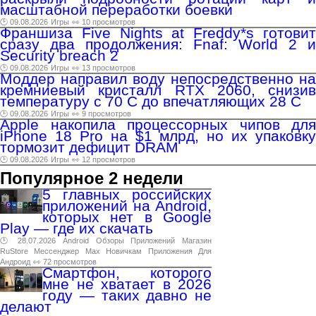
масштабной переработки боевки
🕑 09.08.2026
Игры
👀 10 просмотров
Франшиза Five Nights at Freddy*s готовит
сразу два продолжения: Fnaf: World 2 и
Security breach 2
🕑 09.08.2026
Игры
👀 13 просмотров
Моддер направил воду непосредственно на
кремниевый кристалл RTX 2060, снизив
температуру с 70 C до впечатляющих 28 C
🕑 09.08.2026
Игры
👀 9 просмотров
Apple накопила процессорных чипов для
iPhone 18 Pro на $1 млрд, но их упаковку
тормозит дефицит DRAM
🕑 09.08.2026
Игры
👀 12 просмотров
Популярное 2 недели
5 главных российских
приложений на Android,
которых нет в Google
Play — где их скачать
🕑 28.07.2026
Android
Обзоры
Приложений
Магазин
RuStore
Мессенджер
Max
Новичкам
Приложения
Для
Андроид
👀 72 просмотров
Смартфон, которого
мне не хватает в 2026
году — таких давно не
делают