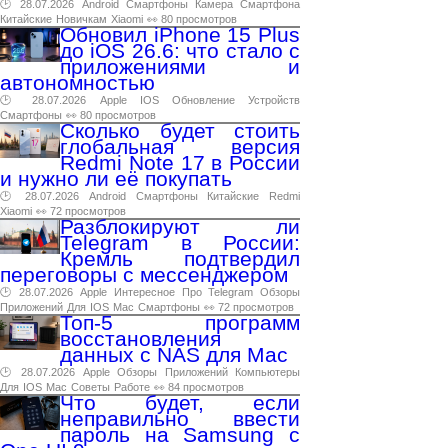
🕑 28.07.2026
Android
Смартфоны
Камера
Смартфона
Китайские
Новичкам
Xiaomi
👀 80 просмотров
Обновил iPhone 15 Plus
до iOS 26.6: что стало с
приложениями и
автономностью
🕑 28.07.2026
Apple
IOS
Обновление
Устройств
Смартфоны
👀 80 просмотров
Сколько будет стоить
глобальная версия
Redmi Note 17 в России
и нужно ли её покупать
🕑 28.07.2026
Android
Смартфоны
Китайские
Redmi
Xiaomi
👀 72 просмотров
Разблокируют ли
Telegram в России:
Кремль подтвердил
переговоры с мессенджером
🕑 28.07.2026
Apple
Интересное
Про
Telegram
Обзоры
Приложений
Для
IOS
Mac
Смартфоны
👀 72 просмотров
Топ-5 программ
восстановления
данных с NAS для Mac
🕑 28.07.2026
Apple
Обзоры
Приложений
Компьютеры
Для
IOS
Mac
Советы
Работе
👀 84 просмотров
Что будет, если
неправильно ввести
пароль на Samsung с