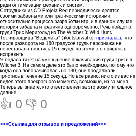
ради оптимизации механик и систем.
Сотрудники из CD Projekt Red периодически делятся
своими забавными или трагическими историями
относительно процесса разработки игр, и в данном случае,
история забавна и трагична одновременно. Речь пойдет о
груди Трис Меригольд из The Witcher 3: Wild Hunt.
Тестировщица "Ведьмака" @outstarwalker
призналась
, что
после разворота на 180 градусов грудь персонажа не
переставала трястись 15 секунд, поэтому это пришлось
исправить.
Я подала тикет на уменьшение покачивания груди Трисс в
Witcher 3. На самом деле это было необходимо, потому что
когда она поворачивалась на 180, они продолжали
трястись в течение 15 секунд. Но все равно, никто из вас не
видел этого прекрасного момента, возможно, из-за меня.
Теперь вы знаете, кто ответственен за это возмутительное
деяние.
👍 0
👎 0
>>>Ссылка для отзывов и предложений<<<