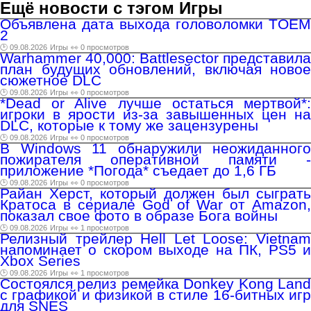
Ещё новости с тэгом Игры
Объявлена дата выхода головоломки TOEM
2
🕑 09.08.2026
Игры
👀 0 просмотров
Warhammer 40,000: Battlesector представила
план будущих обновлений, включая новое
сюжетное DLC
🕑 09.08.2026
Игры
👀 0 просмотров
*Dead or Alive лучше остаться мертвой*:
игроки в ярости из-за завышенных цен на
DLC, которые к тому же зацензурены
🕑 09.08.2026
Игры
👀 0 просмотров
В Windows 11 обнаружили неожиданного
пожирателя оперативной памяти -
приложение *Погода* съедает до 1,6 ГБ
🕑 09.08.2026
Игры
👀 0 просмотров
Райан Херст, который должен был сыграть
Кратоса в сериале God of War от Amazon,
показал свое фото в образе Бога войны
🕑 09.08.2026
Игры
👀 1 просмотров
Релизный трейлер Hell Let Loose: Vietnam
напоминает о скором выходе на ПК, PS5 и
Xbox Series
🕑 09.08.2026
Игры
👀 1 просмотров
Состоялся релиз ремейка Donkey Kong Land
с графикой и физикой в стиле 16-битных игр
для SNES