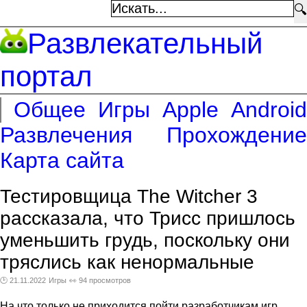
🔍
Развлекательный
портал
Общее
Игры
Apple
Android
Развлечения
Прохождение
Карта сайта
Тестировщица The Witcher 3
рассказала, что Трисс пришлось
уменьшить грудь, поскольку они
тряслись как ненормальные
🕑 21.11.2022
Игры
👀 94 просмотров
На что только не приходится пойти разработчикам игр,