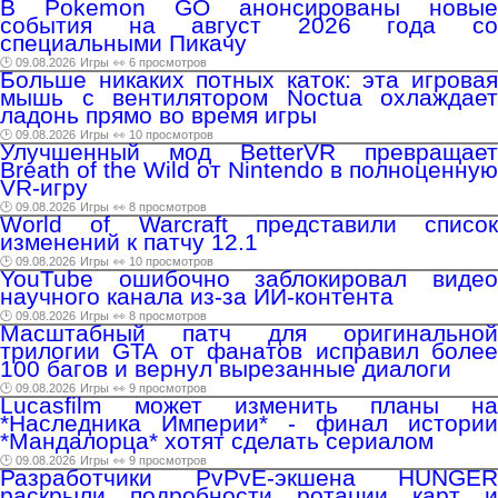
В Pokemon GO анонсированы новые
события на август 2026 года со
специальными Пикачу
🕑 09.08.2026
Игры
👀 6 просмотров
Больше никаких потных каток: эта игровая
мышь с вентилятором Noctua охлаждает
ладонь прямо во время игры
🕑 09.08.2026
Игры
👀 10 просмотров
Улучшенный мод BetterVR превращает
Breath of the Wild от Nintendo в полноценную
VR-игру
🕑 09.08.2026
Игры
👀 8 просмотров
World of Warcraft представили список
изменений к патчу 12.1
🕑 09.08.2026
Игры
👀 10 просмотров
YouTube ошибочно заблокировал видео
научного канала из-за ИИ-контента
🕑 09.08.2026
Игры
👀 8 просмотров
Масштабный патч для оригинальной
трилогии GTA от фанатов исправил более
100 багов и вернул вырезанные диалоги
🕑 09.08.2026
Игры
👀 9 просмотров
Lucasfilm может изменить планы на
*Наследника Империи* - финал истории
*Мандалорца* хотят сделать сериалом
🕑 09.08.2026
Игры
👀 9 просмотров
Разработчики PvPvE-экшена HUNGER
раскрыли подробности ротации карт и