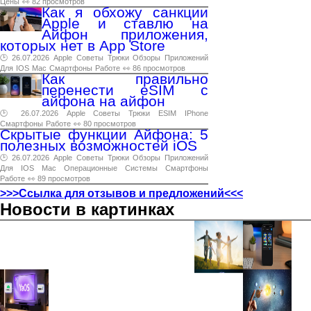
Цены
👀 82 просмотров
Как я обхожу санкции
Apple и ставлю на
Айфон приложения,
которых нет в App Store
🕑 26.07.2026
Apple
Советы
Трюки
Обзоры
Приложений
Для
IOS
Mac
Смартфоны
Работе
👀 86 просмотров
Как правильно
перенести eSIM с
айфона на айфон
🕑 26.07.2026
Apple
Советы
Трюки
ESIM
IPhone
Смартфоны
Работе
👀 80 просмотров
Скрытые функции Айфона: 5
полезных возможностей iOS
🕑 26.07.2026
Apple
Советы
Трюки
Обзоры
Приложений
Для
IOS
Mac
Операционные
Системы
Смартфоны
Работе
👀 89 просмотров
>>>Ссылка для отзывов и предложений<<<
Новости в картинках