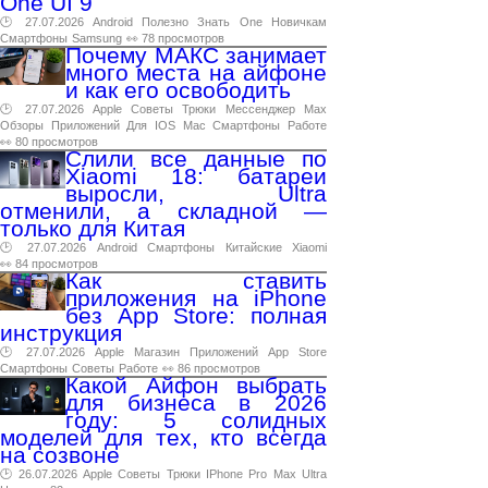
One UI 9
🕑 27.07.2026
Android
Полезно
Знать
One
Новичкам
Смартфоны
Samsung
👀 78 просмотров
Почему МАКС занимает
много места на айфоне
и как его освободить
🕑 27.07.2026
Apple
Советы
Трюки
Мессенджер
Max
Обзоры
Приложений
Для
IOS
Mac
Смартфоны
Работе
👀 80 просмотров
Слили все данные по
Xiaomi 18: батареи
выросли, Ultra
отменили, а складной —
только для Китая
🕑 27.07.2026
Android
Смартфоны
Китайские
Xiaomi
👀 84 просмотров
Как ставить
приложения на iPhone
без App Store: полная
инструкция
🕑 27.07.2026
Apple
Магазин
Приложений
App
Store
Смартфоны
Советы
Работе
👀 86 просмотров
Какой Айфон выбрать
для бизнеса в 2026
году: 5 солидных
моделей для тех, кто всегда
на созвоне
🕑 26.07.2026
Apple
Советы
Трюки
IPhone
Pro
Max
Ultra