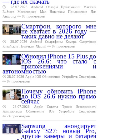
— где их скачать
🕑 28.07.2026
Android
Обзоры
Приложений
Магазин
RuStore
Мессенджер
Max
Новичкам
Приложения
Для
Андроид
👀 80 просмотров
Смартфон, которого мне
не хватает в 2026 году —
таких давно не делают
🕑 28.07.2026
Android
Смартфоны
Камера
Смартфона
Китайские
Новичкам
Xiaomi
👀 87 просмотров
Обновил iPhone 15 Plus до
iOS 26.6: что стало с
приложениями и
автономностью
🕑 28.07.2026
Apple
IOS
Обновление
Устройств
Смартфоны
👀 87 просмотров
Почему обновить iPhone
до iOS 26.6 нужно прямо
сейчас
🕑 28.07.2026
Apple
Советы
Трюки
Безопасность
Компьютеры
Обновление
IOS
Устройств
Смартфоны
👀 74 просмотров
Samsung анонсирует
Galaxy S27: новый Pro,
другие камеры и батарея