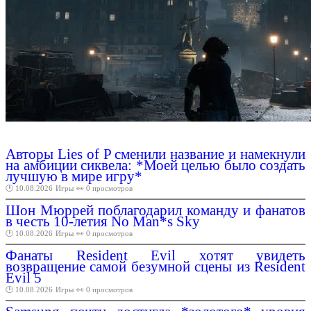
Авторы Lies of P сменили название и намекнули
на амбиции сиквела: *Моей целью было создать
лучшую в мире игру*
🕑 10.08.2026
Игры
👀 0 просмотров
Шон Мюррей поблагодарил команду и фанатов
в честь 10-летия No Man*s Sky
🕑 10.08.2026
Игры
👀 0 просмотров
Фанаты Resident Evil хотят увидеть
возвращение самой безумной сцены из Resident
Evil 5
🕑 10.08.2026
Игры
👀 0 просмотров