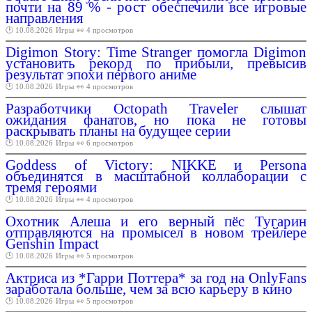
почти на 89 % - рост обеспечили все игровые
направления
🕑 10.08.2026
Игры
👀 4 просмотров
Digimon Story: Time Stranger помогла Digimon
установить рекорд по прибыли, превысив
результат эпохи первого аниме
🕑 10.08.2026
Игры
👀 4 просмотров
Разработчики Octopath Traveler слышат
ожидания фанатов, но пока не готовы
раскрывать планы на будущее серии
🕑 10.08.2026
Игры
👀 6 просмотров
Goddess of Victory: NIKKE и Persona
объединятся в масштабной коллаборации с
тремя героями
🕑 10.08.2026
Игры
👀 4 просмотров
Охотник Алеша и его верный пёс Тугарин
отправляются на промысел в новом трейлере
Genshin Impact
🕑 10.08.2026
Игры
👀 5 просмотров
Актриса из *Гарри Поттера* за год на OnlyFans
заработала больше, чем за всю карьеру в кино
🕑 10.08.2026
Игры
👀 5 просмотров