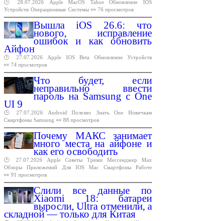
🕑 28.07.2026
Apple
MacOS
Tahoe
Обновление
IOS
Устройств
Операционные
Системы
👀 76 просмотров
Вышла iOS 26.6: что
нового, исправление
ошибок и как обновить
Айфон
🕑 27.07.2026
Apple
IOS
Beta
Обновление
Устройств
👀 74 просмотров
Что будет, если
неправильно ввести
пароль на Samsung с One
UI 9
🕑 27.07.2026
Android
Полезно
Знать
One
Новичкам
Смартфоны
Samsung
👀 88 просмотров
Почему МАКС занимает
много места на айфоне и
как его освободить
🕑 27.07.2026
Apple
Советы
Трюки
Мессенджер
Max
Обзоры
Приложений
Для
IOS
Mac
Смартфоны
Работе
👀 91 просмотров
Слили все данные по
Xiaomi 18: батареи
выросли, Ultra отменили, а
складной — только для Китая