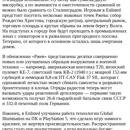
мясорубку, а по значимости и ожесточенности сражений ее
можно было сравнить со Сталинградом. Игрокам в Enlisted
предстоит посетить несколько знаковых точек Ржева: собор
Рождества Христова, городскую ратушу, центральный рынок,
торговую площадь и крутые обрывы на левом берегу Волги.
На подступах к городу бои будут проходить в промышленных
зонах с элеватором и в развалинах пригородного поселка
Тетерино, от которого в основном остались лишь очертания
домов.
В обновлении «Ржев» представлены десятки совершенно
новых или улучшенных образцов вооружения и военной
техники — например, американская винтовка Т20, японский
пулемет КЕ-7, советский танк КВ-2 (1940 г.) с мощной 152-мм
гаубицей и немецкая 8,8-см ПТ-САУ Flak 37 Sfl., которая с
одинаковой легкостью может сбивать самолеты и разрывать
бронетехнику в клочья. Отряды радистов теперь могут
вызывать удары реактивной артиллерии — первыми такую ​​
возможность получат 26-й гвардейский батальон связи СССР
и 332-й пехотный полк Германии.
Наконец, в Enlisted улучшена работа технологии Global
Illumination на ПК и PlayStation 5, что сделало игру намного
красивее, не жертвуя производительностью. Распространение
света стало еще реалистичнее, а игра визуально богаче: