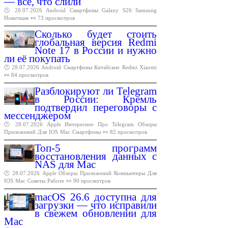
— всё, что слили
🕑 28.07.2026
Android
Смартфоны
Galaxy
S26
Samsung
Новичкам
👀 73 просмотров
Сколько будет стоить
глобальная версия Redmi
Note 17 в России и нужно
ли её покупать
🕑 28.07.2026
Android
Смартфоны
Китайские
Redmi
Xiaomi
👀 84 просмотров
Разблокируют ли Telegram
в России: Кремль
подтвердил переговоры с
мессенджером
🕑 28.07.2026
Apple
Интересное
Про
Telegram
Обзоры
Приложений
Для
IOS
Mac
Смартфоны
👀 82 просмотров
Топ-5 программ
восстановления данных с
NAS для Mac
🕑 28.07.2026
Apple
Обзоры
Приложений
Компьютеры
Для
IOS
Mac
Советы
Работе
👀 90 просмотров
macOS 26.6 доступна для
загрузки — что исправили
в свежем обновлении для
Mac