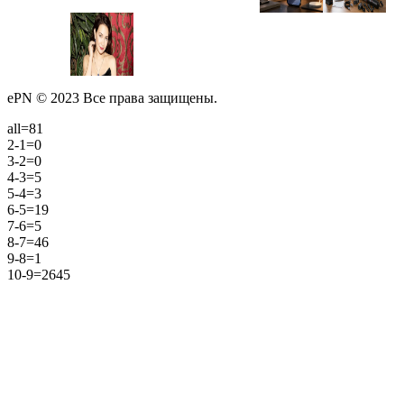
ePN © 2023 Все права защищены.
all=81
2-1=0
3-2=0
4-3=5
5-4=3
6-5=19
7-6=5
8-7=46
9-8=1
10-9=2645