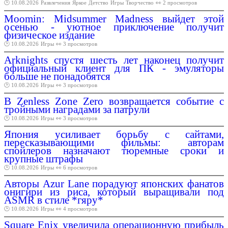
🕑 10.08.2026
Развлечения
Яркое
Детство
Игры
Творчество
👀 2 просмотров
Moomin: Midsummer Madness выйдет этой
осенью - уютное приключение получит
физическое издание
🕑 10.08.2026
Игры
👀 3 просмотров
Arknights спустя шесть лет наконец получит
официальный клиент для ПК - эмуляторы
больше не понадобятся
🕑 10.08.2026
Игры
👀 3 просмотров
В Zenless Zone Zero возвращается событие с
тройными наградами за патрули
🕑 10.08.2026
Игры
👀 3 просмотров
Япония усиливает борьбу с сайтами,
пересказывающими фильмы: авторам
спойлеров назначают тюремные сроки и
крупные штрафы
🕑 10.08.2026
Игры
👀 6 просмотров
Авторы Azur Lane порадуют японских фанатов
онигири из риса, который выращивали под
ASMR в стиле *гяру*
🕑 10.08.2026
Игры
👀 4 просмотров
Square Enix увеличила операционную прибыль