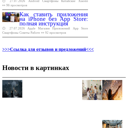
🕑 27.07.2026
Android
Смартфоны
Китайские
Xiaomi
👀 96 просмотров
Как ставить приложения
на iPhone без App Store:
полная инструкция
🕑 27.07.2026
Apple
Магазин
Приложений
App
Store
Смартфоны
Советы
Работе
👀 92 просмотров
>>>Ссылка для отзывов и предложений<<<
Новости в картинках