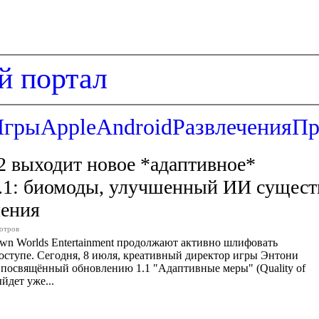
й портал
Игры
Apple
Android
Развлечения
Пр
 2 выходит новое *адаптивное*
.1: биомоды, улучшенный ИИ сущест
ления
отров
wn Worlds Entertainment продолжают активно шлифовать
доступе. Сегодня, 8 июля, креативный директор игры Энтони
, посвящённый обновлению 1.1 "Адаптивные меры" (Quality of
ыйдет уже...