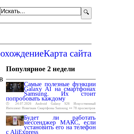
🔍
охождение
Карта сайта
Популярное 2 недели
в
Самые полезные функции
Galaxy AI на смартфонах
Samsung. Их стоит
попробовать каждому
🕑 24.07.2026
Android
Galaxy
S26
Искусственный
Интеллект
Новичкам
Смартфоны
Samsung
👀 78 просмотров
Будет ли работать
мессенджер МАКС, если
установить его на телефон
с AliExpress