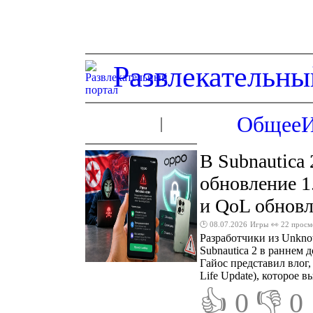
Развлекательны
Общее
В Subnautica
обновление 1
и QoL обнов
🕑 08.07.2026
Игры
👀 22 просм
Разработчики из Unkno
Subnautica 2 в раннем 
Гайос представил влог
Life Update), которое в
👍 0
👎 0