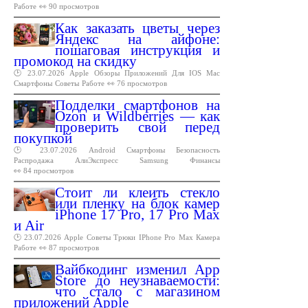
Работе
👀 90 просмотров
Как заказать цветы через
Яндекс на айфоне:
пошаговая инструкция и
промокод на скидку
🕑 23.07.2026
Apple
Обзоры
Приложений
Для
IOS
Mac
Смартфоны
Советы
Работе
👀 76 просмотров
Подделки смартфонов на
Ozon и Wildberries — как
проверить свой перед
покупкой
🕑 23.07.2026
Android
Смартфоны
Безопасность
Распродажа
АлиЭкспресс
Samsung
Финансы
👀 84 просмотров
Стоит ли клеить стекло
или пленку на блок камер
iPhone 17 Pro, 17 Pro Max
и Air
🕑 23.07.2026
Apple
Советы
Трюки
IPhone
Pro
Max
Камера
Работе
👀 87 просмотров
Вайбкодинг изменил App
Store до неузнаваемости:
что стало с магазином
приложений Apple