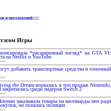
ов и предложений<<<
 тэгом Игры
анонсировала *расширенный взгляд* на GTA VI:
та на Netflix и YouTube
тров
могут добавить транспортные средства и гоночный
тров
iving the Dream ворвалась в топ продаж Nintendo,
d закрепилась среди лидеров Switch 2
тров
Японии заказывала товары на миллиарды иен ради
покупок, но попалась полиции
тров