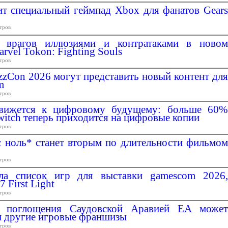
ит специальный геймпад Xbox для фанатов Gears
тров
т врагов иллюзиями и контратаками в новом
rvel Tokon: Fighting Souls
тров
izzCon 2026 могут представить новый контент для
m
тров
движется к цифровому будущему: больше 60%
witch теперь приходится на цифровые копии
тров
с ноль* станет вторым по длительности фильмом
тров
ыла список игр для выставки gamescom 2026,
 First Light
тров
е поглощения Саудовской Аравией EA может
и другие игровые франшизы
тров