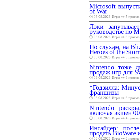
Microsoft выпуст
of War
🕑 06.08.2026
Игры
👀 5 просмо
Локи запутывае
руководстве по Ma
🕑 06.08.2026
Игры
👀 6 просмо
По слухам, на Bl
Heroes of the Stor
🕑 06.08.2026
Игры
👀 5 просмо
Nintendo тоже 
продаж игр для S
🕑 06.08.2026
Игры
👀 6 просмо
*Годзилла: Мину
франшизы
🕑 06.08.2026
Игры
👀 6 просмо
Nintendo раскр
включая экшен 007
🕑 06.08.2026
Игры
👀 4 просмо
Инсайдер: посл
продать BioWare 
🕑 06.08.2026
Игры
👀 6 просмо