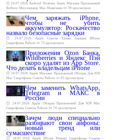
🕑 24.07.2026
Android
Полезно
Знать
Магазин
Приложений
RuStore
Мессенджер
Max
Новичкам
👀 78 просмотров
Чем заряжать iPhone,
чтобы не убить
аккумулятор: Роскачество
назвало безопасные зарядки
🕑 24.07.2026
Apple
Советы
Трюки
Зарядка
IPhone
Смартфоны
Работе
👀 73 просмотров
Приложения Ozon Банка,
Wildberries и Яндекс Пэй
скоро удалят из App Store.
Что делать владельцам iPhone
🕑 24.07.2026
Apple
Магазин
Приложений
Обзоры
Для
IOS
Mac
Смартфоны
Советы
Работе
👀 83 просмотров
Чем заменить WhatsApp,
Telegram и МАКС в
России
🕑 24.07.2026
Apple
Обзоры
Приложений
Для
IOS
Mac
Смартфоны
Советы
Работе
👀 74 просмотров
Зачем люди специально
разбивают свои айфоны:
новый тренд или
сумасшествие
🕑 24.07.2026
Apple
IPhone
Ремонт
Смартфоны
Советы