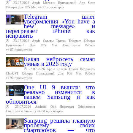
🕑 23.07.2026
Apple
Магазин
Приложений
App
Store
Обзоры
Для
IOS
Mac
👀 77 просмотров
Telegram шлет
уведомления «You have a
new message» и
перегревает iPhone: как
исправить
🕑 23.07.2026
Apple
Советы
Трюки
Telegram
Обзоры
Приложений
Для
IOS
Mac
Смартфоны
Работе
👀 87 просмотров
Какая нейросеть самая
умная в 2026 году
🕑 23.07.2026
Apple
Советы
Трюки
Нейросеть
ChatGPT
Обзоры
Приложений
Для
IOS
Mac
Работе
👀 90 просмотров
One UI 9 вышла: что
реально изменится в
вашем Samsung и как
обновиться
🕑 23.07.2026
Android
One
Новичкам
Обновления
Смартфоны
Samsung
👀 88 просмотров
Samsung решила главную
проблему своих
смартфонов — что