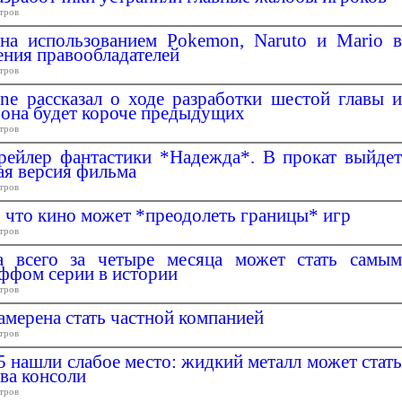
тров
на использованием Pokemon, Naruto и Mario в
ения правообладателей
тров
une рассказал о ходе разработки шестой главы и
 она будет короче предыдущих
тров
рейлер фантастики *Надежда*. В прокат выйдет
ая версия фильма
тров
т, что кино может *преодолеть границы* игр
тров
a всего за четыре месяца может стать самым
ффом серии в истории
тров
намерена стать частной компанией
тров
5 нашли слабое место: жидкий металл может стать
ва консоли
тров