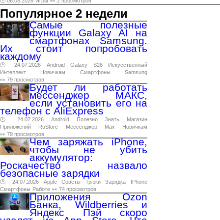
🕑 06.08.2026
Игры
👀 2 просмотров
Популярное 2 недели
Самые полезные
функции Galaxy AI на
смартфонах Samsung.
Их стоит попробовать
каждому
🕑 24.07.2026
Android
Galaxy
S26
Искусственный
Интеллект
Новичкам
Смартфоны
Samsung
👀 79 просмотров
Будет ли работать
мессенджер МАКС,
если установить его на
телефон с AliExpress
🕑 24.07.2026
Android
Полезно
Знать
Магазин
Приложений
RuStore
Мессенджер
Max
Новичкам
👀 79 просмотров
Чем заряжать iPhone,
чтобы не убить
аккумулятор:
Роскачество назвало
безопасные зарядки
🕑 24.07.2026
Apple
Советы
Трюки
Зарядка
IPhone
Смартфоны
Работе
👀 74 просмотров
Приложения Ozon
Банка, Wildberries и
Яндекс Пэй скоро