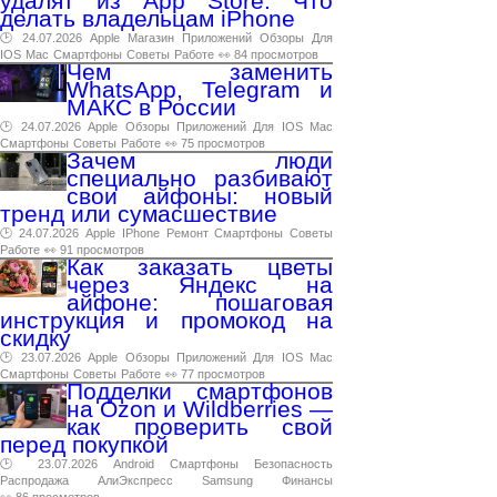
удалят из App Store. Что
делать владельцам iPhone
🕑 24.07.2026
Apple
Магазин
Приложений
Обзоры
Для
IOS
Mac
Смартфоны
Советы
Работе
👀 84 просмотров
Чем заменить
WhatsApp, Telegram и
МАКС в России
🕑 24.07.2026
Apple
Обзоры
Приложений
Для
IOS
Mac
Смартфоны
Советы
Работе
👀 75 просмотров
Зачем люди
специально разбивают
свои айфоны: новый
тренд или сумасшествие
🕑 24.07.2026
Apple
IPhone
Ремонт
Смартфоны
Советы
Работе
👀 91 просмотров
Как заказать цветы
через Яндекс на
айфоне: пошаговая
инструкция и промокод на
скидку
🕑 23.07.2026
Apple
Обзоры
Приложений
Для
IOS
Mac
Смартфоны
Советы
Работе
👀 77 просмотров
Подделки смартфонов
на Ozon и Wildberries —
как проверить свой
перед покупкой
🕑 23.07.2026
Android
Смартфоны
Безопасность
Распродажа
АлиЭкспресс
Samsung
Финансы