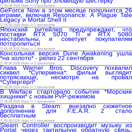
фильма Sony про Зловещую шестёрку
🕑 06.08.2026
Игры
👀 0 просмотров
GeForce Now в этом месяце пополнится 26
играми, включая Resonance: A Plague Tale
Legacy и Mortal Shell II
🕑 06.08.2026
Игры
👀 1 просмотров
Японский ритейлер предупреждает, что
поставки RTX 5070 Ti и RTX 5080
нестабильны, и советует покупателям
поторопиться
🕑 06.08.2026
Игры
👀 1 просмотров
Консольная версия Dune Awakening ушла
*на золото* - релиз 22 сентября
🕑 06.08.2026
Игры
👀 2 просмотров
Глава Warner Bros. Discovery похвалил
сиквел *Супермена*: фильм выглядит
потрясающе, несмотря на провал
*Супергёрл*
🕑 06.08.2026
Игры
👀 1 просмотров
В Warface стартовало событие *Морские
хищники* с новым PvP-режимом
🕑 06.08.2026
Игры
👀 2 просмотров
Раздача в Steam: внезапно сюжетное
дополнение для F.E.A.R. 2 стало
бесплатным
🕑 06.08.2026
Игры
👀 2 просмотров
Steam Controller воспроизводит музыку из
Portal через тактильную обратную связь,