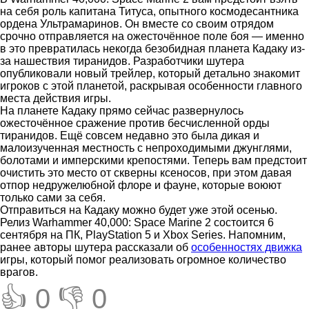
на себя роль капитана Титуса, опытного космодесантника
ордена Ультрамаринов. Он вместе со своим отрядом
срочно отправляется на ожесточённое поле боя — именно
в это превратилась некогда безобидная планета Кадаку из-
за нашествия тиранидов. Разработчики шутера
опубликовали новый трейлер, который детально знакомит
игроков с этой планетой, раскрывая особенности главного
места действия игры.
На планете Кадаку прямо сейчас развернулось
ожесточённое сражение против бесчисленной орды
тиранидов. Ещё совсем недавно это была дикая и
малоизученная местность с непроходимыми джунглями,
болотами и имперскими крепостями. Теперь вам предстоит
очистить это место от скверны ксеносов, при этом давая
отпор недружелюбной флоре и фауне, которые воюют
только сами за себя.
Отправиться на Кадаку можно будет уже этой осенью.
Релиз Warhammer 40,000: Space Marine 2 состоится 6
сентября на ПК, PlayStation 5 и Xbox Series. Напомним,
ранее авторы шутера рассказали об
особенностях движка
игры, который помог реализовать огромное количество
врагов.
👍 0
👎 0