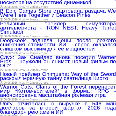
несмотря на отсутствие динамиков
🕑 06.08.2026
Игры
👀 2 просмотров
В Epic Games Store стартовала раздача We
Were Here Together и Beacon Pines
🕑 06.08.2026
Игры
👀 0 просмотров
Релизный трейлер симулятора
артиллериста - IRON NEST: Heavy Turret
Simulator
🕑 06.08.2026
Игры
👀 1 просмотров
DeepSeek подняла цены после резкого
снижения стоимости ИИ - спрос оказался
слишком высоким для её мощностей
🕑 06.08.2026
Игры
👀 2 просмотров
Слух: Зак Снайдер вновь посетил Warner
Bros. - неужели он снимет новый фильм по
DC?
🕑 06.08.2026
Игры
👀 2 просмотров
Новый трейлер Onimusha: Way of the Sword
раскрыл мрачную тайну святилища Киото
🕑 06.08.2026
Игры
👀 2 просмотров
Warrior Cats: Clans of the Forest перенесёт
мир *Котов-воителей* в формат RPG -
анонсирована масштабная ролевая игра
🕑 06.08.2026
Игры
👀 3 просмотров
Unity отчиталась о выручке в 546 млн
долларов за второй квартал 2026 года
благодаря рекламе и ИИ