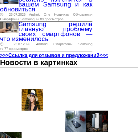
вашем Samsung и как
обновиться
🕑 23.07.2026
Android
One
Новичкам
Обновления
Смартфоны
Samsung
👀 89 просмотров
Samsung решила
главную проблему
своих смартфонов —
что изменилось
🕑 23.07.2026
Android
Смартфоны
Samsung
👀 77 просмотров
>>>Ссылка для отзывов и предложений<<<
Новости в картинках