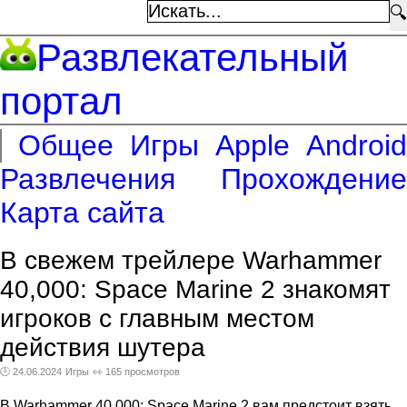
🔍
Развлекательный
портал
Общее
Игры
Apple
Android
Развлечения
Прохождение
Карта сайта
В свежем трейлере Warhammer
40,000: Space Marine 2 знакомят
игроков с главным местом
действия шутера
🕑 24.06.2024
Игры
👀 165 просмотров
В Warhammer 40,000: Space Marine 2 вам предстоит взять