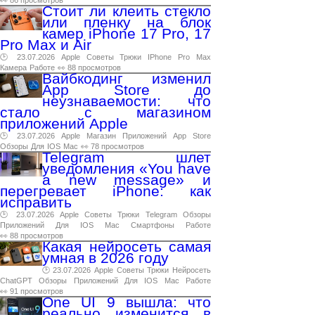
👀 86 просмотров
Стоит ли клеить стекло
или пленку на блок
камер iPhone 17 Pro, 17
Pro Max и Air
🕑 23.07.2026
Apple
Советы
Трюки
IPhone
Pro
Max
Камера
Работе
👀 88 просмотров
Вайбкодинг изменил
App Store до
неузнаваемости: что
стало с магазином
приложений Apple
🕑 23.07.2026
Apple
Магазин
Приложений
App
Store
Обзоры
Для
IOS
Mac
👀 78 просмотров
Telegram шлет
уведомления «You have
a new message» и
перегревает iPhone: как
исправить
🕑 23.07.2026
Apple
Советы
Трюки
Telegram
Обзоры
Приложений
Для
IOS
Mac
Смартфоны
Работе
👀 88 просмотров
Какая нейросеть самая
умная в 2026 году
🕑 23.07.2026
Apple
Советы
Трюки
Нейросеть
ChatGPT
Обзоры
Приложений
Для
IOS
Mac
Работе
👀 91 просмотров
One UI 9 вышла: что
реально изменится в