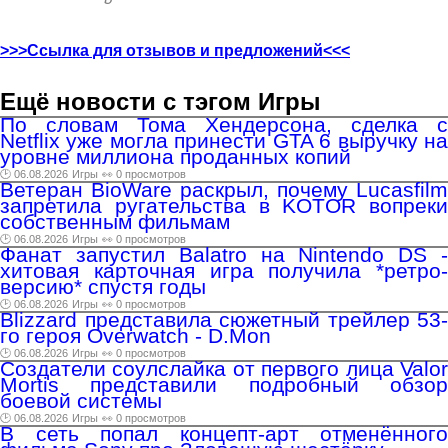
>>>Ссылка для отзывов и предложений<<<
Ещё новости с тэгом Игры
По словам Тома Хендерсона, сделка с
Netflix уже могла принести GTA 6 выручку на
уровне миллиона проданных копий
🕑 06.08.2026
Игры
👀 0 просмотров
Ветеран BioWare раскрыл, почему Lucasfilm
запретила ругательства в KOTOR вопреки
собственным фильмам
🕑 06.08.2026
Игры
👀 0 просмотров
Фанат запустил Balatro на Nintendo DS -
хитовая карточная игра получила *ретро-
версию* спустя годы
🕑 06.08.2026
Игры
👀 0 просмотров
Blizzard представила сюжетный трейлер 53-
го героя Overwatch - D.Mon
🕑 06.08.2026
Игры
👀 0 просмотров
Создатели соулслайка от первого лица Valor
Mortis представили подробный обзор
боевой системы
🕑 06.08.2026
Игры
👀 0 просмотров
В сеть попал концепт-арт отменённого