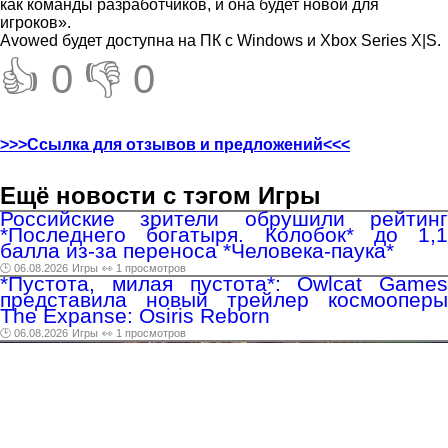
как команды разработчиков, и она будет новой для
игроков».
Avowed будет доступна на ПК с Windows и Xbox Series X|S.
👍 0
👎 0
>>>Ссылка для отзывов и предложений<<<
Ещё новости с тэгом Игры
Российские зрители обрушили рейтинг
*Последнего богатыря. Колобок* до 1,1
балла из-за переноса *Человека-паука*
🕑 06.08.2026
Игры
👀 1 просмотров
*Пустота, милая пустота*: Owlcat Games
представила новый трейлер космооперы
The Expanse: Osiris Reborn
🕑 06.08.2026
Игры
👀 1 просмотров