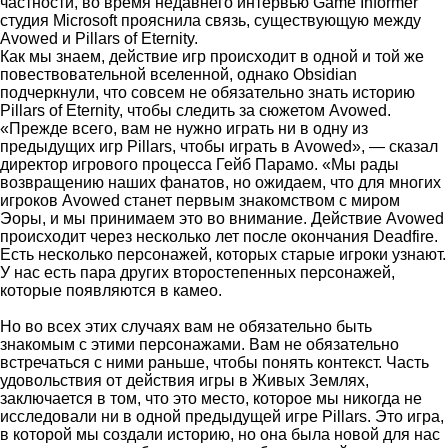
частности, во время недавнего интервью Game Informer
студия Microsoft прояснила связь, существующую между
Avowed и Pillars of Eternity.
Как мы знаем, действие игр происходит в одной и той же
повествовательной вселенной, однако Obsidian
подчеркнули, что совсем не обязательно знать историю
Pillars of Eternity, чтобы следить за сюжетом Avowed.
«Прежде всего, вам не нужно играть ни в одну из
предыдущих игр Pillars, чтобы играть в Avowed», — сказал
директор игрового процесса Гейб Парамо. «Мы рады
возвращению наших фанатов, но ожидаем, что для многих
игроков Avowed станет первым знакомством с миром
Эоры, и мы принимаем это во внимание. Действие Avowed
происходит через несколько лет после окончания Deadfire.
Есть несколько персонажей, которых старые игроки узнают.
У нас есть пара других второстепенных персонажей,
которые появляются в камео.
Но во всех этих случаях вам не обязательно быть
знакомым с этими персонажами. Вам не обязательно
встречаться с ними раньше, чтобы понять контекст. Часть
удовольствия от действия игры в Живых Землях,
заключается в том, что это место, которое мы никогда не
исследовали ни в одной предыдущей игре Pillars. Это игра,
в которой мы создали историю, но она была новой для нас