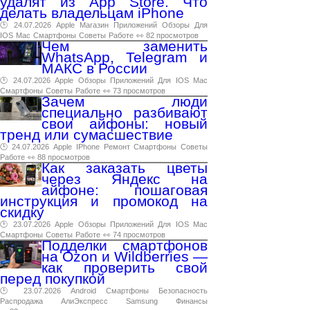
удалят из App Store. Что
делать владельцам iPhone
🕑 24.07.2026
Apple
Магазин
Приложений
Обзоры
Для
IOS
Mac
Смартфоны
Советы
Работе
👀 82 просмотров
Чем заменить
WhatsApp, Telegram и
МАКС в России
🕑 24.07.2026
Apple
Обзоры
Приложений
Для
IOS
Mac
Смартфоны
Советы
Работе
👀 73 просмотров
Зачем люди
специально разбивают
свои айфоны: новый
тренд или сумасшествие
🕑 24.07.2026
Apple
IPhone
Ремонт
Смартфоны
Советы
Работе
👀 88 просмотров
Как заказать цветы
через Яндекс на
айфоне: пошаговая
инструкция и промокод на
скидку
🕑 23.07.2026
Apple
Обзоры
Приложений
Для
IOS
Mac
Смартфоны
Советы
Работе
👀 74 просмотров
Подделки смартфонов
на Ozon и Wildberries —
как проверить свой
перед покупкой
🕑 23.07.2026
Android
Смартфоны
Безопасность
Распродажа
АлиЭкспресс
Samsung
Финансы