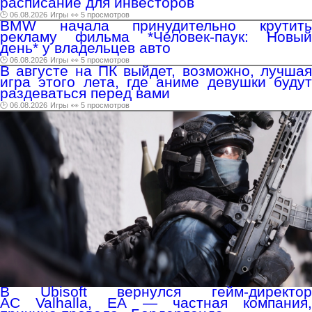
расписание для инвесторов
🕑 06.08.2026
Игры
👀 5 просмотров
BMW начала принудительно крутить
рекламу фильма *Человек-паук: Новый
день* у владельцев авто
🕑 06.08.2026
Игры
👀 5 просмотров
В августе на ПК выйдет, возможно, лучшая
игра этого лета, где аниме девушки будут
раздеваться перед вами
🕑 06.08.2026
Игры
👀 5 просмотров
В Ubisoft вернулся гейм-директор
AC Valhalla, EA — частная компания,