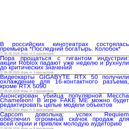
В российских кинотеатрах состоялась
премьера *Последний богатырь. Колобок*
🕑 06.08.2026
Игры
👀 1 просмотров
Пора прощаться с гигантом индустрии:
акции Roblox падают уже неделю и рухнули
до критических значений
🕑 06.08.2026
Игры
👀 3 просмотров
Видеокарты GIGABYTE RTX 50 получили
охлаждение для 16-контактного разъема,
кроме RTX 5090
🕑 06.08.2026
Игры
👀 2 просмотров
Анонсирован убийца популярной Meccha
Chameleon! В игре FAKE ME можно будет
редактировать целые модели объектов
🕑 06.08.2026
Игры
👀 5 просмотров
Capcom довольна: успех Requiem
обеспечил огромный скачок продаж для
всей серии и привлек молодую аудиторию
🕑 06.08.2026
Игры
👀 4 просмотров