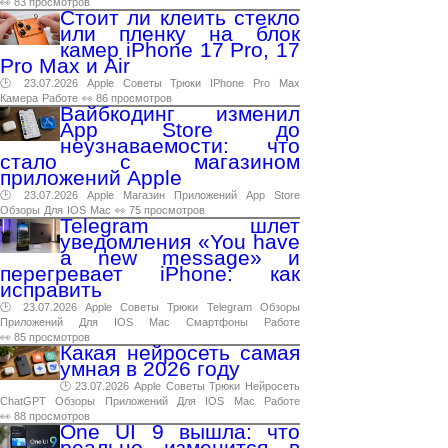
👀 83 просмотров
Стоит ли клеить стекло
или пленку на блок
камер iPhone 17 Pro, 17
Pro Max и Air
🕑 23.07.2026
Apple
Советы
Трюки
IPhone
Pro
Max
Камера
Работе
👀 86 просмотров
Вайбкодинг изменил
App Store до
неузнаваемости: что
стало с магазином
приложений Apple
🕑 23.07.2026
Apple
Магазин
Приложений
App
Store
Обзоры
Для
IOS
Mac
👀 75 просмотров
Telegram шлет
уведомления «You have
a new message» и
перегревает iPhone: как
исправить
🕑 23.07.2026
Apple
Советы
Трюки
Telegram
Обзоры
Приложений
Для
IOS
Mac
Смартфоны
Работе
👀 85 просмотров
Какая нейросеть самая
умная в 2026 году
🕑 23.07.2026
Apple
Советы
Трюки
Нейросеть
ChatGPT
Обзоры
Приложений
Для
IOS
Mac
Работе
👀 88 просмотров
One UI 9 вышла: что
реально изменится в