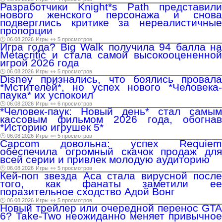
Разработчики Knight*s Path представили
нового женского персонажа и снова
подверглись критике за нереалистичные
пропорции
🕑 06.08.2026
Игры
👀 5 просмотров
Игра года? Big Walk получила 94 балла на
Metacritic и стала самой высокооцененной
игрой 2026 года
🕑 06.08.2026
Игры
👀 5 просмотров
Disney признались, что боялись провала
*Мстителей*, но успех нового *Человека-
паука* их успокоил
🕑 06.08.2026
Игры
👀 6 просмотров
*Человек-паук: Новый день* стал самым
кассовым фильмом 2026 года, обогнав
*Историю игрушек 5*
🕑 06.08.2026
Игры
👀 5 просмотров
Capcom довольна: успех Requiem
обеспечила огромный скачок продаж для
всей серии и привлек молодую аудиторию
🕑 06.08.2026
Игры
👀 5 просмотров
Кей-поп звезда Аса стала вирусной после
того, как фанаты заметили ее
поразительное сходство Адой Вонг
🕑 06.08.2026
Игры
👀 5 просмотров
Новый трейлер или очередной перенос GTA
6? Take-Two неожиданно меняет привычное