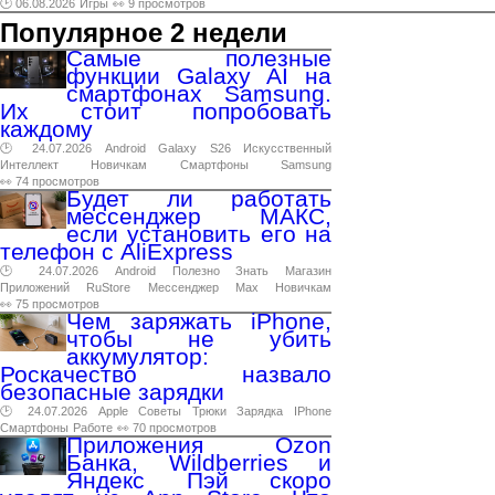
🕑 06.08.2026
Игры
👀 9 просмотров
Популярное 2 недели
Самые полезные
функции Galaxy AI на
смартфонах Samsung.
Их стоит попробовать
каждому
🕑 24.07.2026
Android
Galaxy
S26
Искусственный
Интеллект
Новичкам
Смартфоны
Samsung
👀 74 просмотров
Будет ли работать
мессенджер МАКС,
если установить его на
телефон с AliExpress
🕑 24.07.2026
Android
Полезно
Знать
Магазин
Приложений
RuStore
Мессенджер
Max
Новичкам
👀 75 просмотров
Чем заряжать iPhone,
чтобы не убить
аккумулятор:
Роскачество назвало
безопасные зарядки
🕑 24.07.2026
Apple
Советы
Трюки
Зарядка
IPhone
Смартфоны
Работе
👀 70 просмотров
Приложения Ozon
Банка, Wildberries и
Яндекс Пэй скоро