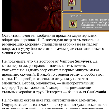
Освоиться помогает глобальная прокачка характеристик,
общих для персонажей. Рекомендую потратить монеты на
регенерацию здоровья (стандартная курочка не выпадает
вовремя) и удачу (после этого в самом деле стал запинаться о
мешки с золотом!).
Не подумайте, что я в восторге от
Vampire Survivors
. Да,
когда персонаж расправляет плечи, косить нежить
увлекательно. Однако сбор опыта в первые минуты матча
предельно скучный. В какой-то степени этому способствуют
карты. На первой, в хиленьком лесу, глазу не за что
зацепиться. Вторая, библиотека, — неизобретательный
коридор. Третья, молочный завод, — нагромождение
стальных коробок и труб. Четвертая — башня а-ля
Castlevania
.
На локациях острая нехватка интерактивных элементов.
Ощущаются лишь их зачатки: в лесу из ниоткуда выскакивают
стаи летучих мышей — не опасность, а, скорее, возможность