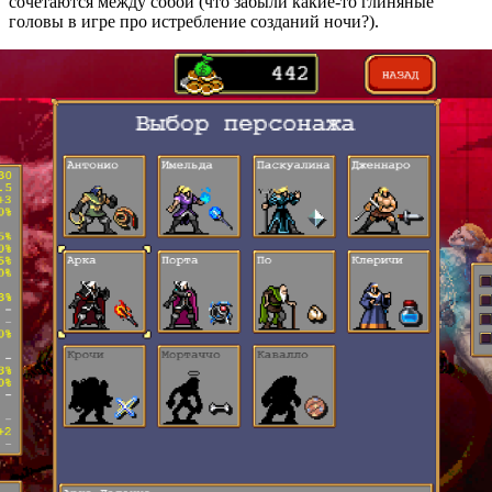
сочетаются между собой (что забыли какие-то глиняные
головы в игре про истребление созданий ночи?).