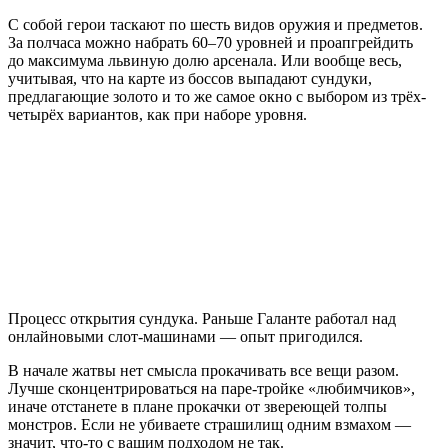
С собой герои таскают по шесть видов оружия и предметов.
За полчаса можно набрать 60–70 уровней и проапгрейдить
до максимума львиную долю арсенала. Или вообще весь,
учитывая, что на карте из боссов выпадают сундуки,
предлагающие золото и то же самое окно с выбором из трёх-
четырёх вариантов, как при наборе уровня.
Процесс открытия сундука. Раньше Галанте работал над
онлайновыми слот-машинами — опыт пригодился.
В начале жатвы нет смысла прокачивать все вещи разом.
Лучше сконцентрироваться на паре-тройке «любимчиков»,
иначе отстанете в плане прокачки от звереющей толпы
монстров. Если не убиваете страшилищ одним взмахом —
значит, что-то с вашим подходом не так.