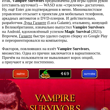
Итак,
Vampire Survivors
предназначена для игры одной рукой
(отставить шуточки!) — WASD или «стрелочек» достаточно.
Ну, ещё Enter для подтверждения в меню. Минималистское
управление отсылает к проектам для мобильных телефонов,
аркадных автоматов и DVD-плееров. И действительно,
разработчик
Лука Галанте
(Luca Galante), итальянец, живущий
в Великобритании, изначально выпустил
Vampire Survivors
на Android, вдохновлённый успехом
Magic Survival
(2021).
Впрочем,
Галанте
быстро удалил сырую сборку из Google Play
и переориентировался на компьютеры.
Факторов, повлиявших на взлёт
Vampire Survivors
,
множество. Одна из причин заключается в вариативности.
Причём на пользователя не вываливают ворох опций,
а приучают к игре постепенно.