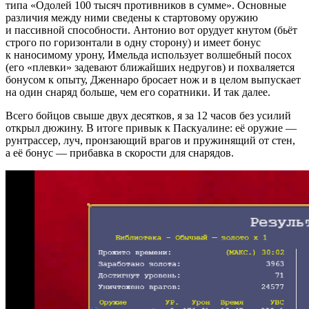
типа «Одолей 100 тысяч противников в сумме». Основные
различия между ними сведены к стартовому оружию
и пассивной способности. Антонио вот орудует кнутом (бьёт
строго по горизонтали в одну сторону) и имеет бонус
к наносимому урону, Имельда использует волшебный посох
(его «плевки» задевают ближайших недругов) и похваляется
бонусом к опыту, Дженнаро бросает нож и в целом выпускает
на один снаряд больше, чем его соратники. И так далее.
Всего бойцов свыше двух десятков, я за 12 часов без усилий
открыл дюжину. В итоге привык к Паскуалине: её оружие —
рунтрассер, луч, пронзающий врагов и пружинящий от стен,
а её бонус — прибавка в скорости для снарядов.