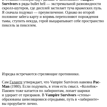
Survivors
в ряды bullet hell — экстремальной разновидности
скролл-шутеров, где дисплей застилает туча вражеских пуль.
Я сначала подумал — преувеличение. Однако во второй
половине забега карту и впрямь переполняют порождения
тьмы, ступить некуда, герой выцарапывает себе пространство
пиксель за пикселем.
Изредка встречаются стреляющие противники.
Сам
Галанте
утверждает, что Vampire Survivors навеяна
Pac-
Man
(1980). Если подумать, в этом есть смысл. «Колобок»
Пакмен тоже катается по лабиринтам, лопает шарики
и удирает от призраков. В
Vampire Survivors
«стены»
образованы шевелящимися отродьями, путь в «лабиринте»
вы прорубаете лично.