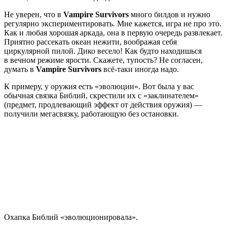
Не уверен, что в
Vampire Survivors
много билдов и нужно
регулярно экспериментировать. Мне кажется, игра не про это.
Как и любая хорошая аркада, она в первую очередь развлекает.
Приятно рассекать океан нежити, воображая себя
циркулярной пилой. Дико весело! Как будто находишься
в вечном режиме ярости. Скажете, тупость? Не согласен,
думать в
Vampire Survivors
всё-таки иногда надо.
К примеру, у оружия есть «эволюции». Вот была у вас
обычная связка Библий, скрестили их с «заклинателем»
(предмет, продлевающий эффект от действия оружия) —
получили мегасвязку, работающую без остановки.
Охапка Библий «эволюционировала».