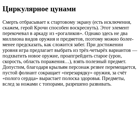
Циркулярное цунами
Смерть отбрасывает к стартовому экрану (есть исключения,
скажем, герой Крочи способен воскреснуть). Этот элемент
перекочевал в аркаду из «рогаликов». Однако здесь не два
миллиона видов оружия и предметов, поэтому можно более-
менее предсказать, как сложится забег. При достижении
уровня игра предлагает выбрать из трёх-четырёх вариантов —
подхватить новое оружие, проапгрейдить старое (урон,
скорость, область поражения…), взять полезный предмет.
Допустим, благодаря крыльям персонаж резвее перемещается,
пустой фолиант сокращает «перезарядку» оружия, за счёт
«полого сердца» вырастает полоска здоровья. Предметы,
вслед за ножами с топорами, разрешено развивать.