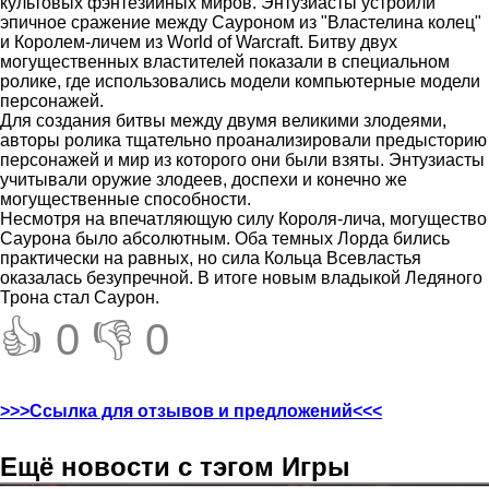
культовых фэнтезийных миров. Энтузиасты устроили
эпичное сражение между Сауроном из "Властелина колец"
и Королем-личем из World of Warcraft. Битву двух
могущественных властителей показали в специальном
ролике, где использовались модели компьютерные модели
персонажей.
Для создания битвы между двумя великими злодеями,
авторы ролика тщательно проанализировали предысторию
персонажей и мир из которого они были взяты. Энтузиасты
учитывали оружие злодеев, доспехи и конечно же
могущественные способности.
Несмотря на впечатляющую силу Короля-лича, могущество
Саурона было абсолютным. Оба темных Лорда бились
практически на равных, но сила Кольца Всевластья
оказалась безупречной. В итоге новым владыкой Ледяного
Трона стал Саурон.
👍 0
👎 0
>>>Ссылка для отзывов и предложений<<<
Ещё новости с тэгом Игры