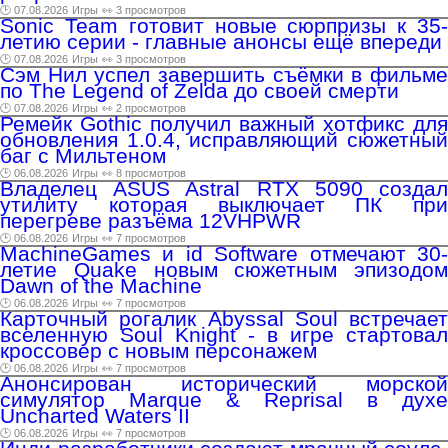
🕑 07.08.2026
Игры
👀 3 просмотров
Sonic Team готовит новые сюрпризы к 35-
летию серии - главные анонсы ещё впереди
🕑 07.08.2026
Игры
👀 3 просмотров
Сэм Нил успел завершить съёмки в фильме
по The Legend of Zelda до своей смерти
🕑 07.08.2026
Игры
👀 2 просмотров
Ремейк Gothic получил важный хотфикс для
обновления 1.0.4, исправляющий сюжетный
баг с Мильтеном
🕑 06.08.2026
Игры
👀 8 просмотров
Владелец ASUS Astral RTX 5090 создал
утилиту которая выключает ПК при
перегреве разъёма 12VHPWR
🕑 06.08.2026
Игры
👀 7 просмотров
MachineGames и id Software отмечают 30-
летие Quake новым сюжетным эпизодом
Dawn of the Machine
🕑 06.08.2026
Игры
👀 7 просмотров
Карточный рогалик Abyssal Soul встречает
вселенную Soul Knight - в игре стартовал
кроссовер с новым персонажем
🕑 06.08.2026
Игры
👀 7 просмотров
Анонсирован исторический морской
симулятор Marque & Reprisal в духе
Uncharted Waters II
🕑 06.08.2026
Игры
👀 7 просмотров