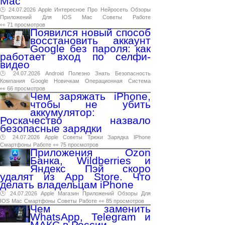
Mac
🕑 24.07.2026
Apple
Интересное
Про
Нейросеть
Обзоры
Приложений
Для
IOS
Mac
Советы
Работе
👀 71 просмотров
Появился новый способ
восстановить аккаунт
Google без пароля: как
работает вход по селфи-
видео
🕑 24.07.2026
Android
Полезно
Знать
Безопасность
Компания
Google
Новичкам
Операционная
Система
👀 66 просмотров
Чем заряжать iPhone,
чтобы не убить
аккумулятор:
Роскачество назвало
безопасные зарядки
🕑 24.07.2026
Apple
Советы
Трюки
Зарядка
IPhone
Смартфоны
Работе
👀 75 просмотров
Приложения Ozon
Банка, Wildberries и
Яндекс Пэй скоро
удалят из App Store. Что
делать владельцам iPhone
🕑 24.07.2026
Apple
Магазин
Приложений
Обзоры
Для
IOS
Mac
Смартфоны
Советы
Работе
👀 85 просмотров
Чем заменить
WhatsApp, Telegram и
МАКС в России