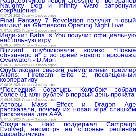
Разработчиков новой Crossfire от ветеранов
Naughty Dog и Infinity Ward затронули
сокращения
🕑 07.08.2026
Игры
👀 1 просмотров
Final Fantasy 7 Revelation получит *новый
взгляд* на Gamescom Opening Night Live
🕑 07.08.2026
Игры
👀 1 просмотров
Инди-хит Baba Is You получит официальную
настольную игру
🕑 06.08.2026
Игры
👀 3 просмотров
Blizzard опубликовали комикс *Новые
обязанности* c историей нового персонажа
Overwatch - D.Mon
🕑 06.08.2026
Игры
👀 3 просмотров
Опубликован свежий геймплейный трейлер
Aliens: Fireteam Elite 2, посвященный
кооперативу
🕑 06.08.2026
Игры
👀 3 просмотров
*Последний богатырь. Колобок* собрал
более 51 млн рублей в первый день проката
🕑 06.08.2026
Игры
👀 3 просмотров
Авторы Mass Effect и Dragon Age
рассказали, почему их новая игра слишком
рискованна для AAA
🕑 07.08.2026
Игры
👀 3 просмотров
Создатель Halo поддержал Campaign
Evolved, несмотря на спорные решения
разработчиков