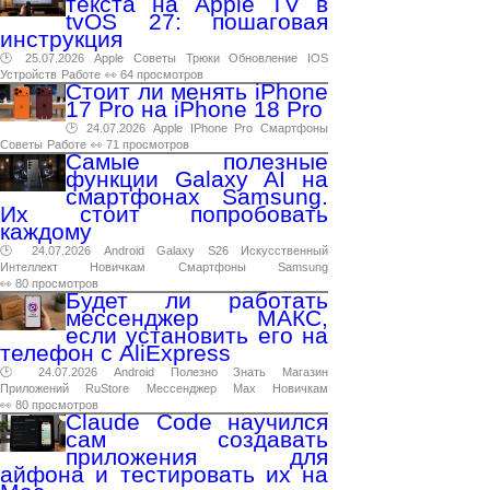
текста на Apple TV в
tvOS 27: пошаговая
инструкция
🕑 25.07.2026
Apple
Советы
Трюки
Обновление
IOS
Устройств
Работе
👀 64 просмотров
Стоит ли менять iPhone
17 Pro на iPhone 18 Pro
🕑 24.07.2026
Apple
IPhone
Pro
Смартфоны
Советы
Работе
👀 71 просмотров
Самые полезные
функции Galaxy AI на
смартфонах Samsung.
Их стоит попробовать
каждому
🕑 24.07.2026
Android
Galaxy
S26
Искусственный
Интеллект
Новичкам
Смартфоны
Samsung
👀 80 просмотров
Будет ли работать
мессенджер МАКС,
если установить его на
телефон с AliExpress
🕑 24.07.2026
Android
Полезно
Знать
Магазин
Приложений
RuStore
Мессенджер
Max
Новичкам
👀 80 просмотров
Claude Code научился
сам создавать
приложения для
айфона и тестировать их на