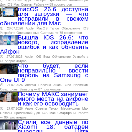
🕑 28.07.2026
Apple
Обзоры
Приложений
Компьютеры
Для
IOS
Mac
Советы
Работе
👀 89 просмотров
macOS 26.6 доступна
для загрузки — что
исправили в свежем
обновлении для Mac
🕑 28.07.2026
Apple
MacOS
Tahoe
Обновление
IOS
Устройств
Операционные
Системы
👀 75 просмотров
Вышла iOS 26.6: что
нового, исправление
ошибок и как обновить
Айфон
🕑 27.07.2026
Apple
IOS
Beta
Обновление
Устройств
👀 72 просмотров
Что будет, если
неправильно ввести
пароль на Samsung с
One UI 9
🕑 27.07.2026
Android
Полезно
Знать
One
Новичкам
Смартфоны
Samsung
👀 87 просмотров
Почему МАКС занимает
много места на айфоне
и как его освободить
🕑 27.07.2026
Apple
Советы
Трюки
Мессенджер
Max
Обзоры
Приложений
Для
IOS
Mac
Смартфоны
Работе
👀 90 просмотров
Слили все данные по
Xiaomi 18: батареи
выросли, Ultra