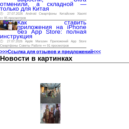
отменили, а складной —
только для Китая
🕑 27.07.2026
Android
Смартфоны
Китайские
Xiaomi
👀 95 просмотров
Как ставить
приложения на iPhone
без App Store: полная
инструкция
🕑 27.07.2026
Apple
Магазин
Приложений
App
Store
Смартфоны
Советы
Работе
👀 91 просмотров
>>>Ссылка для отзывов и предложений<<<
Новости в картинках