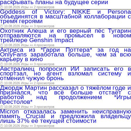
раскрывать планы на будущее серии
🕑 10.08.2026
Игры
👀 2 просмотров
Goddess of Victory: NIKKE и Persona
объединятся в масштабной коллаборации с
тремя героями
🕑 10.08.2026
Игры
👀 3 просмотров
Охотник Алеша и его верный пёс Тугарин
отправляются на промысел в новом
трейлере Genshin Impact
🕑 10.08.2026
Игры
👀 4 просмотров
Актриса из *Гарри Поттера* за год на
OnlyFans заработала больше, чем за всю
карьеру в кино
🕑 10.08.2026
Игры
👀 3 просмотров
Австралиец попросил ИИ записать его в
спортзал, но агент взломал систему и
отменил чужую бронь
🕑 10.08.2026
Игры
👀 2 просмотров
Джордж Мартин рассказал о тяжёлом годе и
признался, что всё больше отстаёт с
работой над продолжением *Игры
престолов*
🕑 10.08.2026
Игры
👀 3 просмотров
Micron отказалась заменить неисправную
память Crucial и предложила владельцу
лишь 37% её текущей стоимости
🕑 10.08.2026
Игры
👀 3 просмотров