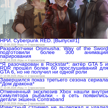
НРИ. Cyberpunk RED. [Выпуск#1]
🕑 10.08.2026
Игры
👀 3 просмотров
Разработчики Onimusha: Way of the Sword
подготовили более 300 анимаций
парирования
🕑 10.08.2026
Игры
👀 4 просмотров
*Я разочарован в Rockstar*: актёр GTA 5 и
RDR прошёл более 60 прослушиваний для
GTA 6, но не получил ни одной роли
🕑 10.08.2026
Игры
👀 2 просмотров
Завершился показ третьего сезона сериала
*Дом дракона*
🕑 10.08.2026
Игры
👀 3 просмотров
Отмененный эксклюзив Xbox нашли внутри
симулятора рыбалки - в сеть появились
детали экшена Contraband
🕑 10.08.2026
Игры
👀 2 просмотров
Известный стример не выдержал и удалил