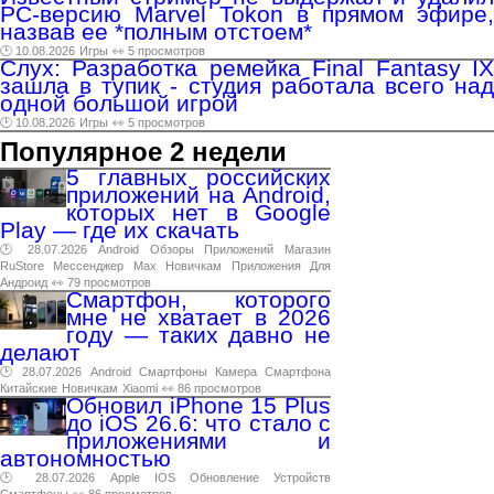
PC-версию Marvel Tokon в прямом эфире,
назвав ее *полным отстоем*
🕑 10.08.2026
Игры
👀 5 просмотров
Слух: Разработка ремейка Final Fantasy IX
зашла в тупик - студия работала всего над
одной большой игрой
🕑 10.08.2026
Игры
👀 5 просмотров
Популярное 2 недели
5 главных российских
приложений на Android,
которых нет в Google
Play — где их скачать
🕑 28.07.2026
Android
Обзоры
Приложений
Магазин
RuStore
Мессенджер
Max
Новичкам
Приложения
Для
Андроид
👀 79 просмотров
Смартфон, которого
мне не хватает в 2026
году — таких давно не
делают
🕑 28.07.2026
Android
Смартфоны
Камера
Смартфона
Китайские
Новичкам
Xiaomi
👀 86 просмотров
Обновил iPhone 15 Plus
до iOS 26.6: что стало с
приложениями и
автономностью
🕑 28.07.2026
Apple
IOS
Обновление
Устройств