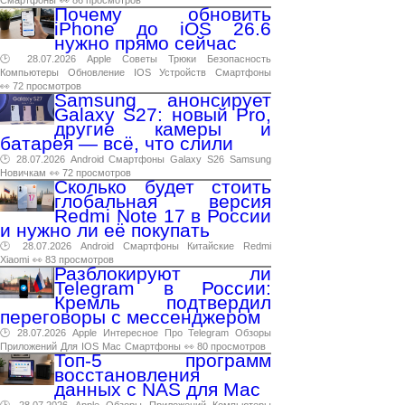
Смартфоны
👀 86 просмотров
Почему обновить
iPhone до iOS 26.6
нужно прямо сейчас
🕑 28.07.2026
Apple
Советы
Трюки
Безопасность
Компьютеры
Обновление
IOS
Устройств
Смартфоны
👀 72 просмотров
Samsung анонсирует
Galaxy S27: новый Pro,
другие камеры и
батарея — всё, что слили
🕑 28.07.2026
Android
Смартфоны
Galaxy
S26
Samsung
Новичкам
👀 72 просмотров
Сколько будет стоить
глобальная версия
Redmi Note 17 в России
и нужно ли её покупать
🕑 28.07.2026
Android
Смартфоны
Китайские
Redmi
Xiaomi
👀 83 просмотров
Разблокируют ли
Telegram в России:
Кремль подтвердил
переговоры с мессенджером
🕑 28.07.2026
Apple
Интересное
Про
Telegram
Обзоры
Приложений
Для
IOS
Mac
Смартфоны
👀 80 просмотров
Топ-5 программ
восстановления
данных с NAS для Mac