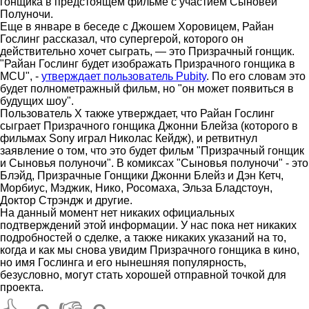
гонщика в предстоящем фильме с участием Сыновей
Полуночи.
Еще в январе в беседе с Джошем Хоровицем, Райан
Гослинг рассказал, что супергерой, которого он
действительно хочет сыграть, — это Призрачный гонщик.
"Райан Гослинг будет изображать Призрачного гонщика в
MCU", -
утверждает пользователь Pubity
. По его словам это
будет полнометражный фильм, но "он может появиться в
будущих шоу".
Пользователь X также утверждает, что Райан Гослинг
сыграет Призрачного гонщика Джонни Блейза (которого в
фильмах Sony играл Николас Кейдж), и ретвитнул
заявление о том, что это будет фильм "Призрачный гонщик
и Сыновья полуночи". В комиксах "Сыновья полуночи" - это
Блэйд, Призрачные Гонщики Джонни Блейз и Дэн Кетч,
Морбиус, Мэджик, Нико, Росомаха, Эльза Бладстоун,
Доктор Стрэндж и другие.
На данный момент нет никаких официальных
подтверждений этой информации. У нас пока нет никаких
подробностей о сделке, а также никаких указаний на то,
когда и как мы снова увидим Призрачного гонщика в кино,
но имя Гослинга и его нынешняя популярность,
безусловно, могут стать хорошей отправной точкой для
проекта.