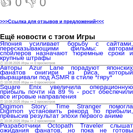
👍 0
👎 0
>>>Ссылка для отзывов и предложений<<<
Ещё новости с тэгом Игры
Япония усиливает борьбу с сайтами,
пересказывающими фильмы: авторам
спойлеров назначают тюремные сроки и
крупные штрафы
🕑 10.08.2026
Игры
👀 0 просмотров
Авторы Azur Lane порадуют японских
фанатов онигири из риса, который
выращивали под ASMR в стиле *гяру*
🕑 10.08.2026
Игры
👀 0 просмотров
Square Enix увеличила операционную
прибыль почти на 89 % - рост обеспечили
все игровые направления
🕑 10.08.2026
Игры
👀 2 просмотров
Digimon Story: Time Stranger помогла
Digimon установить рекорд по прибыли,
превысив результат эпохи первого аниме
🕑 10.08.2026
Игры
👀 2 просмотров
Разработчики Octopath Traveler слышат
ожидания фанатов, но пока не готовы