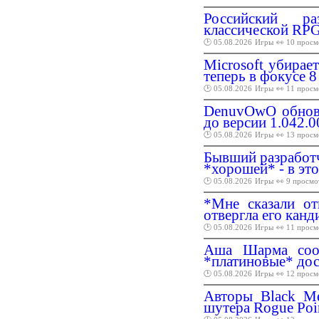
Российский ра
классической RPG
🕑 05.08.2026
Игры
👀 10 просм
Microsoft убира
теперь в фокусе 
🕑 05.08.2026
Игры
👀 11 просм
DenuvOwO обнови
до версии 1.042.0
🕑 05.08.2026
Игры
👀 13 просм
Бывший разработчи
*хорошей* - в эт
🕑 05.08.2026
Игры
👀 9 просмо
*Мне сказали от
отвергла его канд
🕑 05.08.2026
Игры
👀 11 просм
Аша Шарма соо
*платиновые* до
🕑 05.08.2026
Игры
👀 12 просм
Авторы Black Me
шутера Rogue Poi