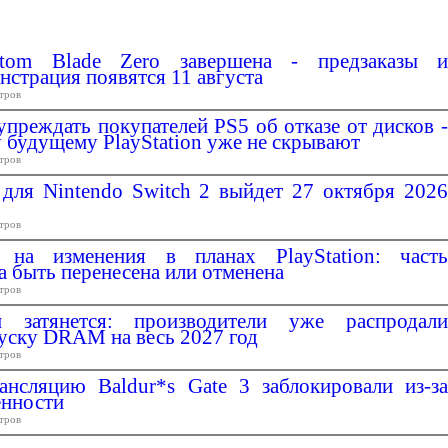
ntom Blade Zero завершена - предзаказы и
нстрация появятся 11 августа
тров
упреждать покупателей PS5 об отказе от дисков -
 будущему PlayStation уже не скрывают
тров
 для Nintendo Switch 2 выйдет 27 октября 2026
тров
 на изменения в планах PlayStation: часть
а быть перенесена или отменена
тров
 затянется: производители уже распродали
уску DRAM на весь 2027 год
тров
нсляцию Baldur*s Gate 3 заблокировали из-за
енности
тров