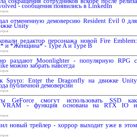
ала сокращения сотрудников вскоре после релиза
volved - сообщения появились в LinkedIn
отров
дал отмененную демоверсию Resident Evil 0 для
ижке Unity
отров
ковали редактор персонажа новой Fire Emblem:
 и *Женщина* - Type A и Type B
отров
тно раздают Moonlighter - популярную RPG с
ike можно забрать навсегда
отров
к Spyro: Enter the Dragonfly на движке Unity
ода публичной демоверсии
отров
рты GeForce смогут использовать SSD как
ю VRAM - функция основана на RTX IO и
отров
чил новый трейлер - хоррор выходит уже в этом
отров