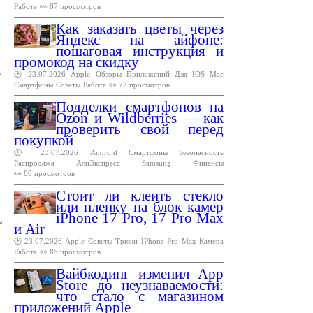
Работе
👀 87 просмотров
Как заказать цветы через
Яндекс на айфоне:
пошаговая инструкция и
промокод на скидку
е
🕑 23.07.2026
Apple
Обзоры
Приложений
Для
IOS
Mac
Смартфоны
Советы
Работе
👀 72 просмотров
Подделки смартфонов на
Ozon и Wildberries — как
проверить свой перед
покупкой
🕑 23.07.2026
Android
Смартфоны
Безопасность
Распродажа
АлиЭкспресс
Samsung
Финансы
👀 80 просмотров
Стоит ли клеить стекло
или пленку на блок камер
iPhone 17 Pro, 17 Pro Max
е
и Air
🕑 23.07.2026
Apple
Советы
Трюки
IPhone
Pro
Max
Камера
Работе
👀 85 просмотров
Вайбкодинг изменил App
Store до неузнаваемости:
что стало с магазином
приложений Apple