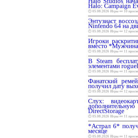
Halo Studios нач
Halo: Campaign E
🕑 05.08.2026
Игры
👀 10 просм
Энтузиаст воссоз
Nintendo 64 на дв
🕑 05.08.2026
Игры
👀 12 просм
Игроки раскрити
вместо *Мужчина*
🕑 05.08.2026
Игры
👀 11 просм
В Steam беспла
элементами roguel
🕑 05.08.2026
Игры
👀 11 просм
Фанатский ремей
получил дату вых
🕑 05.08.2026
Игры
👀 12 просм
Слух: видеока
дополнительну
DirectStorage
🕑 05.08.2026
Игры
👀 11 просм
*Астрал 6* полу
месяце
🕑 05.08.2026
Игры
👀 11 просм