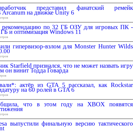
зработчик представил фанатский ремейк
 Arcanum на движке Unity 6
отров
ет рекомендацию по 32 ГБ ОЗУ для игровых ПК -
8 ГБ и оптимизация Windows 11
отров
ли гипервизор-взлом для Monster Hunter Wilds
0.00
отров
к Starfield признался, что не может назвать игру
ом он винит Тодда Говарда
тров
вали*: актёр из GTA 5 рассказал, как Rockstar
идатуру на 60 ролей в GTA 6
отров
бщила, что в этом году на XBOX появятся
стижения
отров
sa выпустили финальную версию тактического
nt