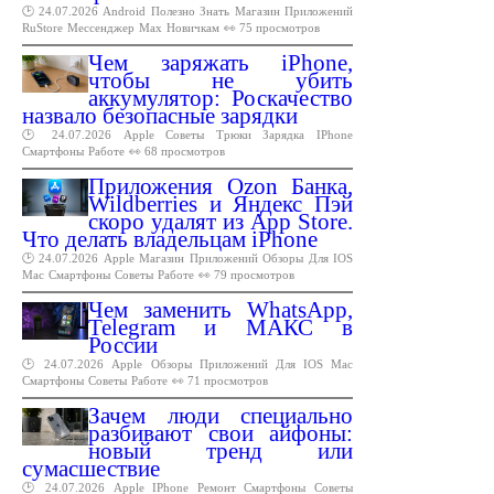
🕑 24.07.2026
Android
Полезно
Знать
Магазин
Приложений
RuStore
Мессенджер
Max
Новичкам
👀 75 просмотров
Чем заряжать iPhone,
чтобы не убить
аккумулятор: Роскачество
назвало безопасные зарядки
🕑 24.07.2026
Apple
Советы
Трюки
Зарядка
IPhone
Смартфоны
Работе
👀 68 просмотров
Приложения Ozon Банка,
Wildberries и Яндекс Пэй
скоро удалят из App Store.
Что делать владельцам iPhone
🕑 24.07.2026
Apple
Магазин
Приложений
Обзоры
Для
IOS
Mac
Смартфоны
Советы
Работе
👀 79 просмотров
Чем заменить WhatsApp,
Telegram и МАКС в
России
🕑 24.07.2026
Apple
Обзоры
Приложений
Для
IOS
Mac
Смартфоны
Советы
Работе
👀 71 просмотров
Зачем люди специально
разбивают свои айфоны:
новый тренд или
сумасшествие
🕑 24.07.2026
Apple
IPhone
Ремонт
Смартфоны
Советы