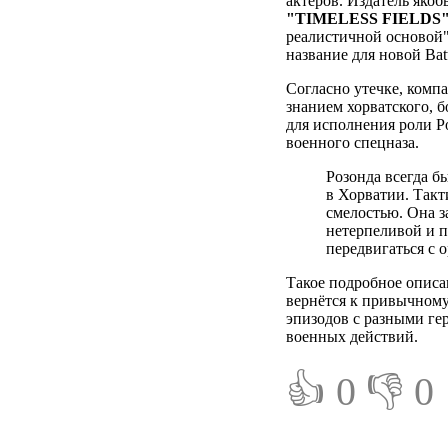
актёров. Издатель яко
"TIMELESS FIELDS
реалистичной основой"
название для новой Battl
Согласно утечке, компа
знанием хорватского, б
для исполнения роли Р
военного спецназа.
Розонда всегда б
в Хорватии. Так
смелостью. Она 
нетерпеливой и п
передвигаться с 
Такое подробное описан
вернётся к привычному
эпизодов с разными ге
военных действий.
👍 0
👎 0