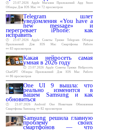
🕑 23.07.2026
Apple
Магазин
Приложений
App
Store
Обзоры
Для
IOS
Mac
👀 72 просмотров
Telegram шлет
уведомления «You have a
new message» и
перегревает iPhone: как
исправить
🕑 23.07.2026
Apple
Советы
Трюки
Telegram
Обзоры
Приложений
Для
IOS
Mac
Смартфоны
Работе
👀 83 просмотров
Какая нейросеть самая
умная в 2026 году
🕑 23.07.2026
Apple
Советы
Трюки
Нейросеть
ChatGPT
Обзоры
Приложений
Для
IOS
Mac
Работе
👀 86 просмотров
One UI 9 вышла: что
реально изменится в
вашем Samsung и как
обновиться
🕑 23.07.2026
Android
One
Новичкам
Обновления
Смартфоны
Samsung
👀 82 просмотров
Samsung решила главную
проблему своих
смартфонов — что