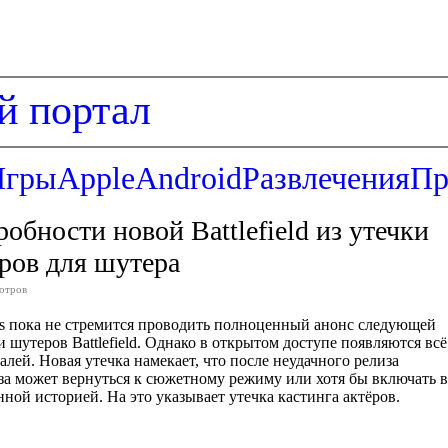
й портал
Игры
Apple
Android
Развлечения
Пр
обности новой Battlefield из утечки
ёров для шутера
отров
rts пока не стремится проводить полноценный анонс следующей
 шутеров Battlefield. Однако в открытом доступе появляются всё
лей. Новая утечка намекает, что после неудачного релиза
иза может вернуться к сюжетному режиму или хотя бы включать в
нной историей. На это указывает утечка кастинга актёров.