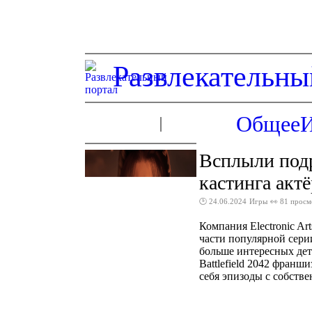
Развлекательны
Общее
Всплыли подр
кастинга акт
🕑 24.06.2024
Игры
👀 81 просм
Компания Electronic A
части популярной серии
больше интересных дета
Battlefield 2042 франш
себя эпизоды с собстве