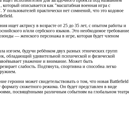
бы ищет исполнителей для загадочного проекта под названием
"
, который описывается как "масштабная военная игра с
. У пользователей практически нет сомнений, что это кодовое
efield.
ния ищет актрису в возрасте от 25 до 35 лет, с опытом работы и
оснийского и/или сербского языков. Это необходимое требовани
озонды — женского персонажа в игре, которая будет членом
ыла изгоем, будучи ребёнком двух разных этнических групп
тик, обладающий удивительной психической и физической
завоёвывает уважение и внимание. Может быть
резирает слабость. Подтянута, спортивна и способна легко
оружием.
ие героини может свидетельствовать о том, что новая Battlefield
 формату сюжетного режима. Он будет представлен в виде
роями, посвящёнными различным событиям на глобальном театр