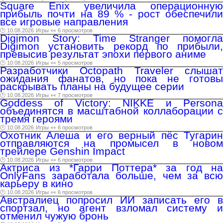
Square Enix увеличила операционную
прибыль почти на 89 % - рост обеспечили
все игровые направления
🕑 10.08.2026
Игры
👀 6 просмотров
Digimon Story: Time Stranger помогла
Digimon установить рекорд по прибыли,
превысив результат эпохи первого аниме
🕑 10.08.2026
Игры
👀 5 просмотров
Разработчики Octopath Traveler слышат
ожидания фанатов, но пока не готовы
раскрывать планы на будущее серии
🕑 10.08.2026
Игры
👀 7 просмотров
Goddess of Victory: NIKKE и Persona
объединятся в масштабной коллаборации с
тремя героями
🕑 10.08.2026
Игры
👀 6 просмотров
Охотник Алеша и его верный пёс Тугарин
отправляются на промысел в новом
трейлере Genshin Impact
🕑 10.08.2026
Игры
👀 6 просмотров
Актриса из *Гарри Поттера* за год на
OnlyFans заработала больше, чем за всю
карьеру в кино
🕑 10.08.2026
Игры
👀 6 просмотров
Австралиец попросил ИИ записать его в
спортзал, но агент взломал систему и
отменил чужую бронь