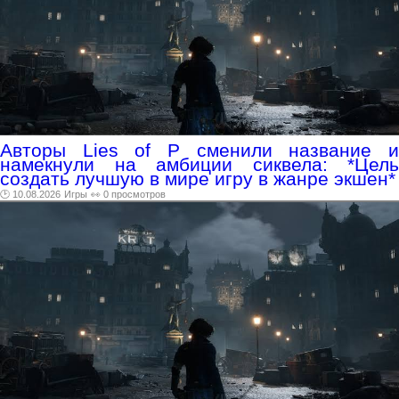
Авторы Lies of P сменили название и
намекнули на амбиции сиквела: *Цель
создать лучшую в мире игру в жанре экшен*
🕑 10.08.2026
Игры
👀 0 просмотров