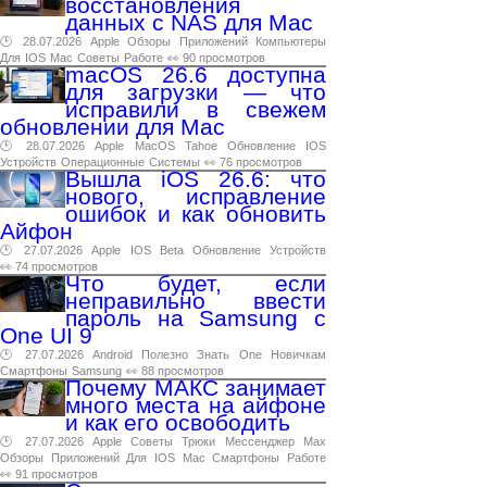
восстановления
данных с NAS для Mac
🕑 28.07.2026
Apple
Обзоры
Приложений
Компьютеры
Для
IOS
Mac
Советы
Работе
👀 90 просмотров
macOS 26.6 доступна
для загрузки — что
исправили в свежем
обновлении для Mac
🕑 28.07.2026
Apple
MacOS
Tahoe
Обновление
IOS
Устройств
Операционные
Системы
👀 76 просмотров
Вышла iOS 26.6: что
нового, исправление
ошибок и как обновить
Айфон
🕑 27.07.2026
Apple
IOS
Beta
Обновление
Устройств
👀 74 просмотров
Что будет, если
неправильно ввести
пароль на Samsung с
One UI 9
🕑 27.07.2026
Android
Полезно
Знать
One
Новичкам
Смартфоны
Samsung
👀 88 просмотров
Почему МАКС занимает
много места на айфоне
и как его освободить
🕑 27.07.2026
Apple
Советы
Трюки
Мессенджер
Max
Обзоры
Приложений
Для
IOS
Mac
Смартфоны
Работе
👀 91 просмотров