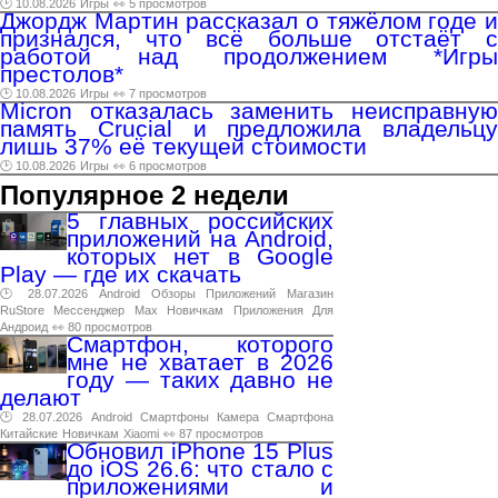
🕑 10.08.2026
Игры
👀 5 просмотров
Джордж Мартин рассказал о тяжёлом годе и
признался, что всё больше отстаёт с
работой над продолжением *Игры
престолов*
🕑 10.08.2026
Игры
👀 7 просмотров
Micron отказалась заменить неисправную
память Crucial и предложила владельцу
лишь 37% её текущей стоимости
🕑 10.08.2026
Игры
👀 6 просмотров
Популярное 2 недели
5 главных российских
приложений на Android,
которых нет в Google
Play — где их скачать
🕑 28.07.2026
Android
Обзоры
Приложений
Магазин
RuStore
Мессенджер
Max
Новичкам
Приложения
Для
Андроид
👀 80 просмотров
Смартфон, которого
мне не хватает в 2026
году — таких давно не
делают
🕑 28.07.2026
Android
Смартфоны
Камера
Смартфона
Китайские
Новичкам
Xiaomi
👀 87 просмотров
Обновил iPhone 15 Plus
до iOS 26.6: что стало с
приложениями и