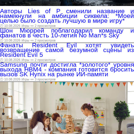
Авторы Lies of P сменили название и
намекнули на амбиции сиквела: *Моей
целью было создать лучшую в мире игру*
🕑 10.08.2026
Игры
👀 2 просмотров
Шон Мюррей поблагодарил команду и
фанатов в честь 10-летия No Man*s Sky
🕑 10.08.2026
Игры
👀 2 просмотров
Фанаты Resident Evil хотят увидеть
возвращение самой безумной сцены из
Resident Evil 5
🕑 10.08.2026
Игры
👀 2 просмотров
Samsung почти достигла *золотого* уровня
выхода HBM4 - компания готовится бросить
вызов SK Hynix на рынке ИИ-памяти
🕑 10.08.2026
Игры
👀 3 просмотров