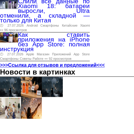
Слили все данные по
Xiaomi 18: батареи
выросли, Ultra
отменили, а складной —
только для Китая
🕑 27.07.2026
Android
Смартфоны
Китайские
Xiaomi
👀 96 просмотров
Как ставить
приложения на iPhone
без App Store: полная
инструкция
🕑 27.07.2026
Apple
Магазин
Приложений
App
Store
Смартфоны
Советы
Работе
👀 92 просмотров
>>>Ссылка для отзывов и предложений<<<
Новости в картинках