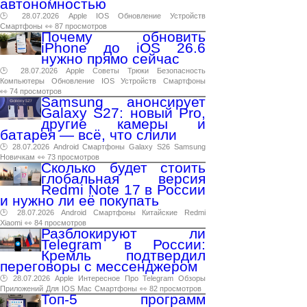
автономностью
🕑 28.07.2026
Apple
IOS
Обновление
Устройств
Смартфоны
👀 87 просмотров
Почему обновить
iPhone до iOS 26.6
нужно прямо сейчас
🕑 28.07.2026
Apple
Советы
Трюки
Безопасность
Компьютеры
Обновление
IOS
Устройств
Смартфоны
👀 74 просмотров
Samsung анонсирует
Galaxy S27: новый Pro,
другие камеры и
батарея — всё, что слили
🕑 28.07.2026
Android
Смартфоны
Galaxy
S26
Samsung
Новичкам
👀 73 просмотров
Сколько будет стоить
глобальная версия
Redmi Note 17 в России
и нужно ли её покупать
🕑 28.07.2026
Android
Смартфоны
Китайские
Redmi
Xiaomi
👀 84 просмотров
Разблокируют ли
Telegram в России:
Кремль подтвердил
переговоры с мессенджером
🕑 28.07.2026
Apple
Интересное
Про
Telegram
Обзоры
Приложений
Для
IOS
Mac
Смартфоны
👀 82 просмотров
Топ-5 программ