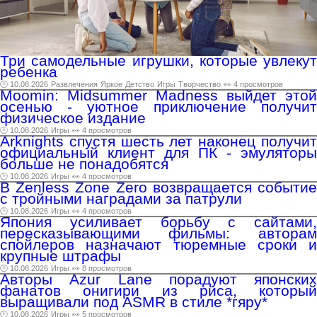
Три самодельные игрушки, которые увлекут
ребенка
🕑 10.08.2026
Развлечения
Яркое
Детство
Игры
Творчество
👀 4 просмотров
Moomin: Midsummer Madness выйдет этой
осенью - уютное приключение получит
физическое издание
🕑 10.08.2026
Игры
👀 4 просмотров
Arknights спустя шесть лет наконец получит
официальный клиент для ПК - эмуляторы
больше не понадобятся
🕑 10.08.2026
Игры
👀 4 просмотров
В Zenless Zone Zero возвращается событие
с тройными наградами за патрули
🕑 10.08.2026
Игры
👀 4 просмотров
Япония усиливает борьбу с сайтами,
пересказывающими фильмы: авторам
спойлеров назначают тюремные сроки и
крупные штрафы
🕑 10.08.2026
Игры
👀 8 просмотров
Авторы Azur Lane порадуют японских
фанатов онигири из риса, который
выращивали под ASMR в стиле *гяру*
🕑 10.08.2026
Игры
👀 5 просмотров