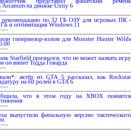
зработчик представил фанатский ремейк
 Arcanum на движке Unity 6
тров
ет рекомендацию по 32 ГБ ОЗУ для игровых ПК -
8 ГБ и оптимизация Windows 11
отров
ли гипервизор-взлом для Monster Hunter Wilds
0.00
отров
к Starfield признался, что не может назвать игру
ом он винит Тодда Говарда
тров
вали*: актёр из GTA 5 рассказал, как Rockstar
идатуру на 60 ролей в GTA 6
отров
бщила, что в этом году на XBOX появятся
стижения
отров
sa выпустили финальную версию тактического
nt
отров