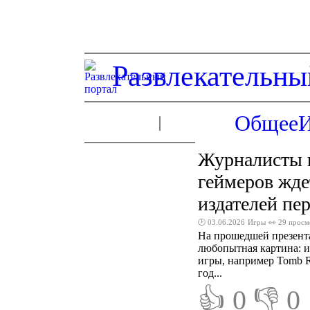
Развлекательны
Общее
Журналисты п
геймеров жде
издателей пе
🕑 03.06.2026
Игры
👀 29 просм
На прошедшей презентац
любопытная картина: и
игры, например Tomb Ra
год...
👍 0
👎 0