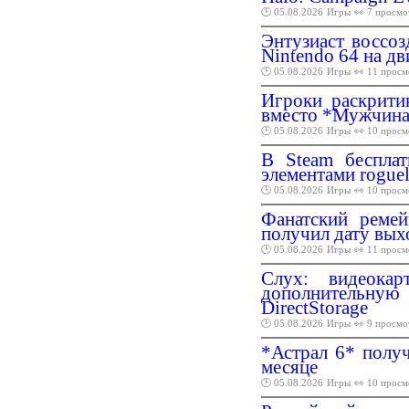
🕑 05.08.2026
Игры
👀 7 просмо
Энтузиаст воссоз
Nintendo 64 на дв
🕑 05.08.2026
Игры
👀 11 просм
Игроки раскрити
вместо *Мужчина*
🕑 05.08.2026
Игры
👀 10 просм
В Steam беспла
элементами roguel
🕑 05.08.2026
Игры
👀 10 просм
Фанатский ремей
получил дату вых
🕑 05.08.2026
Игры
👀 11 просм
Слух: видеока
дополнительну
DirectStorage
🕑 05.08.2026
Игры
👀 9 просмо
*Астрал 6* полу
месяце
🕑 05.08.2026
Игры
👀 10 просм