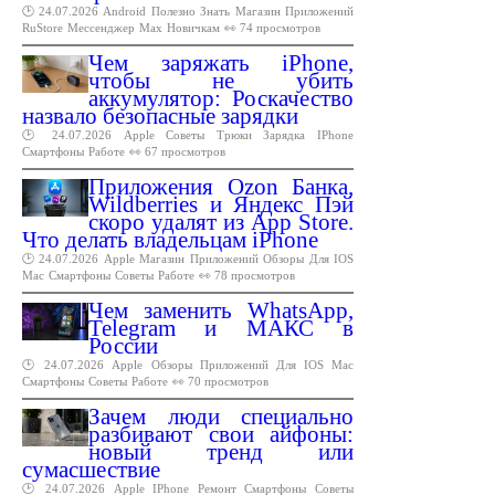
🕑 24.07.2026
Android
Полезно
Знать
Магазин
Приложений
RuStore
Мессенджер
Max
Новичкам
👀 74 просмотров
Чем заряжать iPhone,
чтобы не убить
аккумулятор: Роскачество
назвало безопасные зарядки
🕑 24.07.2026
Apple
Советы
Трюки
Зарядка
IPhone
Смартфоны
Работе
👀 67 просмотров
Приложения Ozon Банка,
Wildberries и Яндекс Пэй
скоро удалят из App Store.
Что делать владельцам iPhone
🕑 24.07.2026
Apple
Магазин
Приложений
Обзоры
Для
IOS
Mac
Смартфоны
Советы
Работе
👀 78 просмотров
Чем заменить WhatsApp,
Telegram и МАКС в
России
🕑 24.07.2026
Apple
Обзоры
Приложений
Для
IOS
Mac
Смартфоны
Советы
Работе
👀 70 просмотров
Зачем люди специально
разбивают свои айфоны:
новый тренд или
сумасшествие
🕑 24.07.2026
Apple
IPhone
Ремонт
Смартфоны
Советы