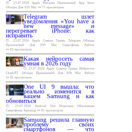
🕑 23.07.2026
Apple
Магазин
Приложений
App
Store
Обзоры
Для
IOS
Mac
👀 71 просмотров
Telegram шлет
уведомления «You have a
new message» и
перегревает iPhone: как
исправить
🕑 23.07.2026
Apple
Советы
Трюки
Telegram
Обзоры
Приложений
Для
IOS
Mac
Смартфоны
Работе
👀 82 просмотров
Какая нейросеть самая
умная в 2026 году
🕑 23.07.2026
Apple
Советы
Трюки
Нейросеть
ChatGPT
Обзоры
Приложений
Для
IOS
Mac
Работе
👀 85 просмотров
One UI 9 вышла: что
реально изменится в
вашем Samsung и как
обновиться
🕑 23.07.2026
Android
One
Новичкам
Обновления
Смартфоны
Samsung
👀 81 просмотров
Samsung решила главную
проблему своих
смартфонов — что