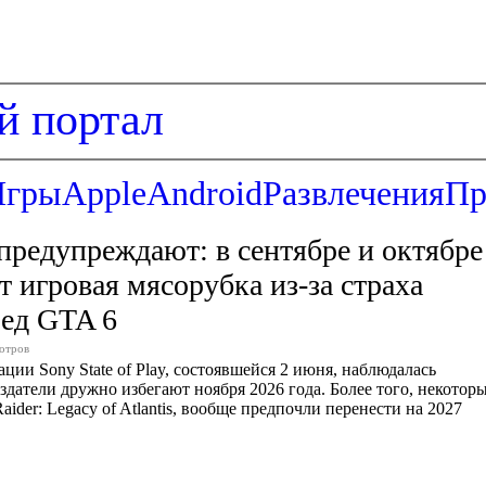
й портал
Игры
Apple
Android
Развлечения
Пр
редупреждают: в сентябре и октябре
т игровая мясорубка из-за страха
ред GTA 6
отров
ии Sony State of Play, состоявшейся 2 июня, наблюдалась
здатели дружно избегают ноября 2026 года. Более того, некотор
ider: Legacy of Atlantis, вообще предпочли перенести на 2027