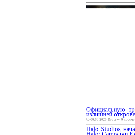
Официальную тра
излишней откров
🕑 06.08.2026
Игры
👀 6 просмо
Halo Studios нач
Halo: Campaign E