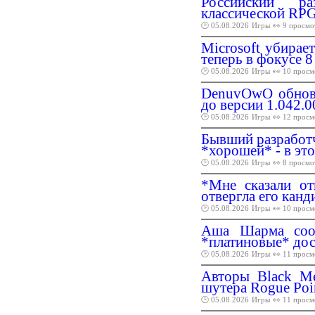
Российский ра
классической RPG
🕑 05.08.2026
Игры
👀 9 просмо
Microsoft убира
теперь в фокусе 
🕑 05.08.2026
Игры
👀 10 просм
DenuvOwO обнови
до версии 1.042.0
🕑 05.08.2026
Игры
👀 12 просм
Бывший разработчи
*хорошей* - в эт
🕑 05.08.2026
Игры
👀 8 просмо
*Мне сказали от
отвергла его канд
🕑 05.08.2026
Игры
👀 10 просм
Аша Шарма соо
*платиновые* до
🕑 05.08.2026
Игры
👀 11 просм
Авторы Black Me
шутера Rogue Poi
🕑 05.08.2026
Игры
👀 11 просм