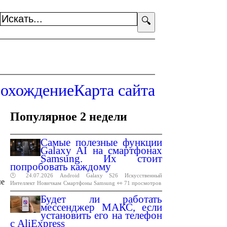
🔍
охождение
Карта сайта
Популярное 2 недели
Самые полезные функции
Galaxy AI на смартфонах
Samsung. Их стоит
попробовать каждому
🕑 24.07.2026
Android
Galaxy
S26
Искусственный
ые
Интеллект
Новичкам
Смартфоны
Samsung
👀 71 просмотров
Будет ли работать
мессенджер МАКС, если
установить его на телефон
с AliExpress