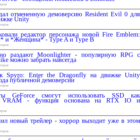
тров
дал отмененную демоверсию Resident Evil 0 для
ижке Unity
отров
ковали редактор персонажа новой Fire Emblem:
 и *Женщина* - Type A и Type B
отров
тно раздают Moonlighter - популярную RPG с
ike можно забрать навсегда
отров
к Spyro: Enter the Dragonfly на движке Unity
ода публичной демоверсии
отров
рты GeForce смогут использовать SSD как
ю VRAM - функция основана на RTX IO и
тров
чил новый трейлер - хоррор выходит уже в этом
отров