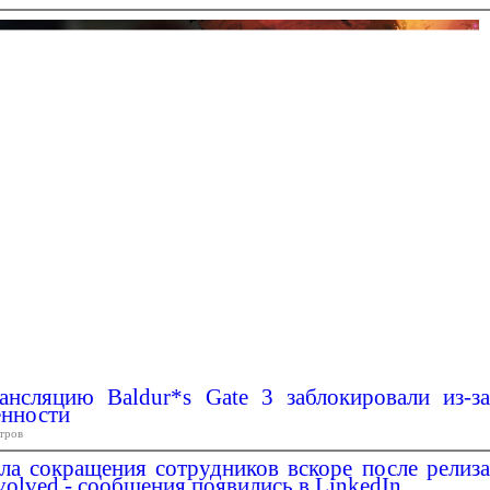
нсляцию Baldur*s Gate 3 заблокировали из-за
енности
тров
ала сокращения сотрудников вскоре после релиза
volved - сообщения появились в LinkedIn