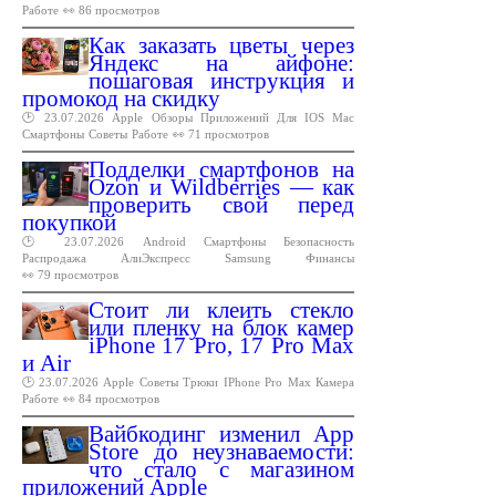
Работе
👀 86 просмотров
Как заказать цветы через
Яндекс на айфоне:
пошаговая инструкция и
промокод на скидку
🕑 23.07.2026
Apple
Обзоры
Приложений
Для
IOS
Mac
Смартфоны
Советы
Работе
👀 71 просмотров
Подделки смартфонов на
Ozon и Wildberries — как
проверить свой перед
покупкой
🕑 23.07.2026
Android
Смартфоны
Безопасность
Распродажа
АлиЭкспресс
Samsung
Финансы
👀 79 просмотров
Стоит ли клеить стекло
или пленку на блок камер
iPhone 17 Pro, 17 Pro Max
и Air
🕑 23.07.2026
Apple
Советы
Трюки
IPhone
Pro
Max
Камера
Работе
👀 84 просмотров
Вайбкодинг изменил App
Store до неузнаваемости:
что стало с магазином
приложений Apple