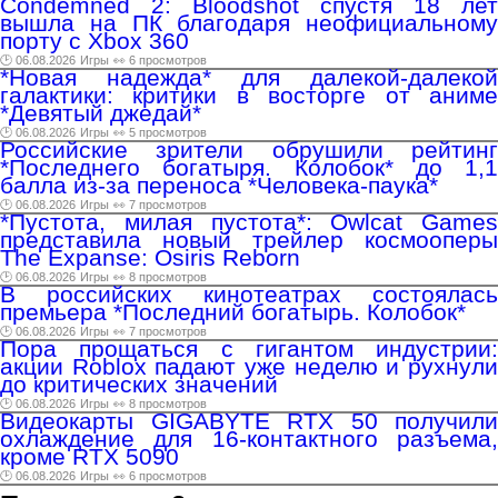
Condemned 2: Bloodshot спустя 18 лет
вышла на ПК благодаря неофициальному
порту с Xbox 360
🕑 06.08.2026
Игры
👀 6 просмотров
*Новая надежда* для далекой-далекой
галактики: критики в восторге от аниме
*Девятый джедай*
🕑 06.08.2026
Игры
👀 5 просмотров
Российские зрители обрушили рейтинг
*Последнего богатыря. Колобок* до 1,1
балла из-за переноса *Человека-паука*
🕑 06.08.2026
Игры
👀 7 просмотров
*Пустота, милая пустота*: Owlcat Games
представила новый трейлер космооперы
The Expanse: Osiris Reborn
🕑 06.08.2026
Игры
👀 8 просмотров
В российских кинотеатрах состоялась
премьера *Последний богатырь. Колобок*
🕑 06.08.2026
Игры
👀 7 просмотров
Пора прощаться с гигантом индустрии:
акции Roblox падают уже неделю и рухнули
до критических значений
🕑 06.08.2026
Игры
👀 8 просмотров
Видеокарты GIGABYTE RTX 50 получили
охлаждение для 16-контактного разъема,
кроме RTX 5090
🕑 06.08.2026
Игры
👀 6 просмотров