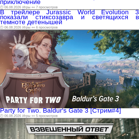
приключение
🕑 06.08.2026
Игры
👀 7 просмотров
В трейлере Jurassic World Evolution 3
показали стиксозавра и светящихся в
темноте детенышей
🕑 06.08.2026
Игры
👀 6 просмотров
Party for Two. Baldur's Gate 3 [Стрим#4]
🕑 06.08.2026
Игры
👀 5 просмотров