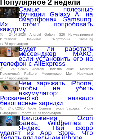
Популярное 2 недели
Самые полезные
функции Galaxy AI на
смартфонах Samsung.
Их стоит попробовать
каждому
🕑 24.07.2026
Android
Galaxy
S26
Искусственный
Интеллект
Новичкам
Смартфоны
Samsung
👀 78 просмотров
Будет ли работать
мессенджер МАКС,
если установить его на
телефон с AliExpress
🕑 24.07.2026
Android
Полезно
Знать
Магазин
Приложений
RuStore
Мессенджер
Max
Новичкам
👀 77 просмотров
Чем заряжать iPhone,
чтобы не убить
аккумулятор:
Роскачество назвало
безопасные зарядки
🕑 24.07.2026
Apple
Советы
Трюки
Зарядка
IPhone
Смартфоны
Работе
👀 73 просмотров
Приложения Ozon
Банка, Wildberries и
Яндекс Пэй скоро
удалят из App Store. Что
делать владельцам iPhone