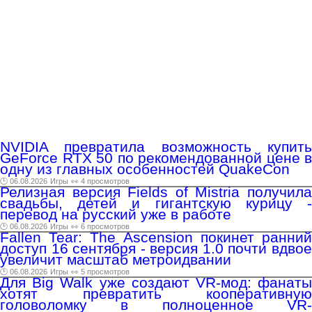
NVIDIA превратила возможность купить
GeForce RTX 50 по рекомендованной цене в
одну из главных особенностей QuakeCon
🕑 06.08.2026
Игры
👀 4 просмотров
Релизная версия Fields of Mistria получила
свадьбы, детей и гигантскую курицу -
перевод на русский уже в работе
🕑 06.08.2026
Игры
👀 6 просмотров
Fallen Tear: The Ascension покинет ранний
доступ 16 сентября - версия 1.0 почти вдвое
увеличит масштаб метроидвании
🕑 06.08.2026
Игры
👀 5 просмотров
Для Big Walk уже создают VR-мод: фанаты
хотят превратить кооперативную
головоломку в полноценное VR-