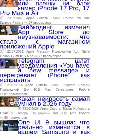
или пленку на блок
камер iPhone 17 Pro, 17
Pro Max и Air
🕑 23.07.2026
Apple
Советы
Трюки
IPhone
Pro
Max
Камера
Работе
👀 87 просмотров
Вайбкодинг изменил
App Store до
неузнаваемости: что
стало с магазином
приложений Apple
🕑 23.07.2026
Apple
Магазин
Приложений
App
Store
Обзоры
Для
IOS
Mac
👀 77 просмотров
Telegram шлет
уведомления «You have
a new message» и
перегревает iPhone: как
исправить
🕑 23.07.2026
Apple
Советы
Трюки
Telegram
Обзоры
Приложений
Для
IOS
Mac
Смартфоны
Работе
👀 87 просмотров
Какая нейросеть самая
умная в 2026 году
🕑 23.07.2026
Apple
Советы
Трюки
Нейросеть
ChatGPT
Обзоры
Приложений
Для
IOS
Mac
Работе
👀 90 просмотров
One UI 9 вышла: что
реально изменится в
вашем Samsung и как