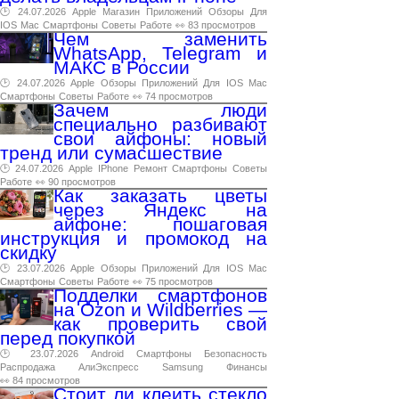
🕑 24.07.2026
Apple
Магазин
Приложений
Обзоры
Для
IOS
Mac
Смартфоны
Советы
Работе
👀 83 просмотров
Чем заменить
WhatsApp, Telegram и
МАКС в России
🕑 24.07.2026
Apple
Обзоры
Приложений
Для
IOS
Mac
Смартфоны
Советы
Работе
👀 74 просмотров
Зачем люди
специально разбивают
свои айфоны: новый
тренд или сумасшествие
🕑 24.07.2026
Apple
IPhone
Ремонт
Смартфоны
Советы
Работе
👀 90 просмотров
Как заказать цветы
через Яндекс на
айфоне: пошаговая
инструкция и промокод на
скидку
🕑 23.07.2026
Apple
Обзоры
Приложений
Для
IOS
Mac
Смартфоны
Советы
Работе
👀 75 просмотров
Подделки смартфонов
на Ozon и Wildberries —
как проверить свой
перед покупкой
🕑 23.07.2026
Android
Смартфоны
Безопасность
Распродажа
АлиЭкспресс
Samsung
Финансы
👀 84 просмотров
Стоит ли клеить стекло