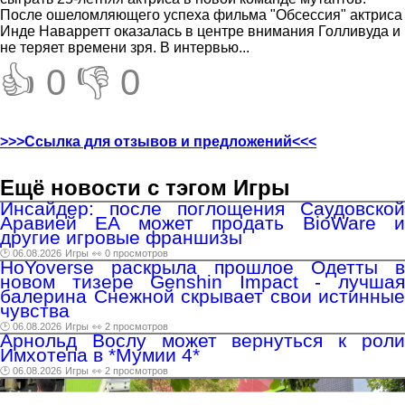
После ошеломляющего успеха фильма "Обсессия" актриса
Инде Наварретт оказалась в центре внимания Голливуда и
не теряет времени зря. В интервью...
👍 0
👎 0
>>>Ссылка для отзывов и предложений<<<
Ещё новости с тэгом Игры
Инсайдер: после поглощения Саудовской
Аравией EA может продать BioWare и
другие игровые франшизы
🕑 06.08.2026
Игры
👀 0 просмотров
HoYoverse раскрыла прошлое Одетты в
новом тизере Genshin Impact - лучшая
балерина Снежной скрывает свои истинные
чувства
🕑 06.08.2026
Игры
👀 2 просмотров
Арнольд Вослу может вернуться к роли
Имхотепа в *Мумии 4*
🕑 06.08.2026
Игры
👀 2 просмотров