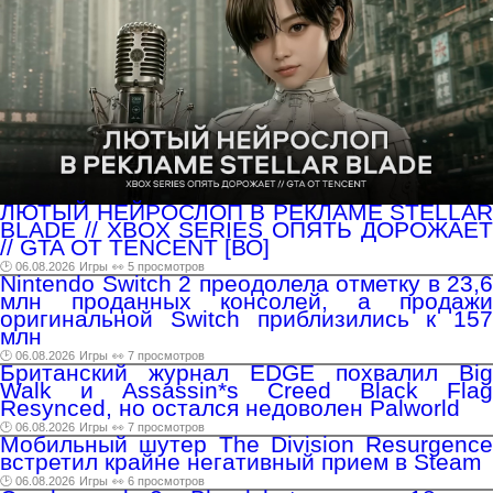
ЛЮТЫЙ НЕЙРОСЛОП В РЕКЛАМЕ STELLAR
BLADE // XBOX SERIES ОПЯТЬ ДОРОЖАЕТ
// GTA ОТ TENCENT [ВО]
🕑 06.08.2026
Игры
👀 5 просмотров
Nintendo Switch 2 преодолела отметку в 23,6
млн проданных консолей, а продажи
оригинальной Switch приблизились к 157
млн
🕑 06.08.2026
Игры
👀 7 просмотров
Британский журнал EDGE похвалил Big
Walk и Assassin*s Creed Black Flag
Resynced, но остался недоволен Palworld
🕑 06.08.2026
Игры
👀 7 просмотров
Мобильный шутер The Division Resurgence
встретил крайне негативный прием в Steam
🕑 06.08.2026
Игры
👀 6 просмотров