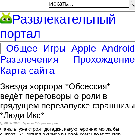
🔍
Развлекательный
портал
Общее
Игры
Apple
Android
Развлечения
Прохождение
Карта сайта
Звезда хоррора *Обсессия*
ведёт переговоры о роли в
грядущем перезапуске франшизы
*Люди Икс*
🕑 08.07.2026
Игры
👀 22 просмотров
Фанаты уже строят догадки, какую героиню могла бы
сыграть 25-летняя актриса в новой команде мутантов.