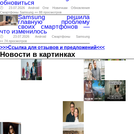
обновиться
🕑 23.07.2026
Android
One
Новичкам
Обновления
Смартфоны
Samsung
👀 88 просмотров
Samsung решила
главную проблему
своих смартфонов —
что изменилось
🕑 23.07.2026
Android
Смартфоны
Samsung
👀 74 просмотров
>>>Ссылка для отзывов и предложений<<<
Новости в картинках