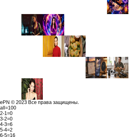
ePN © 2023 Все права защищены.
all=100
2-1=0
3-2=0
4-3=6
5-4=2
6-5=16