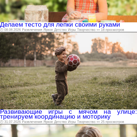
Делаем тесто для лепки своими руками
🕑 08.08.2026
Развлечения
Яркое
Детство
Игры
Творчество
👀 18 просмотров
Развивающие игры с мячом на улице:
тренируем координацию и моторику
🕑 31.07.2026
Развлечения
Яркое
Детство
Игры
Творчество
👀 25 просмотров