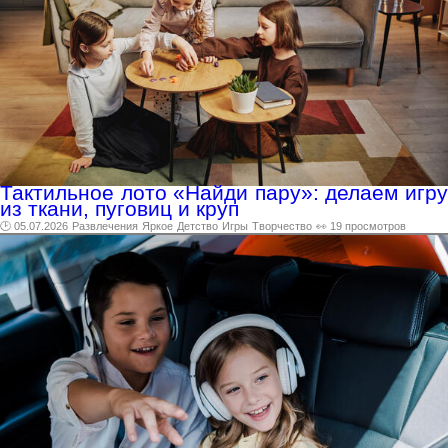
Тактильное лото «Найди пару»: делаем игру
из ткани, пуговиц и круп
🕑 05.07.2026
Развлечения
Яркое
Детство
Игры
Творчество
👀 19 просмотров