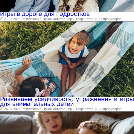
Игры в дороге для подростков
🕑 27.07.2026
Развлечения
Яркое
Детство
Игры
Творчество
👀 17 просмотров
Развиваем усидчивость: упражнения и игры
для внимательных детей
🕑 26.07.2026
Развлечения
Яркое
Детство
Игры
Творчество
👀 23 просмотров