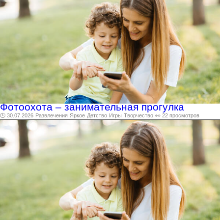
Фотоохота – занимательная прогулка
🕑 30.07.2026
Развлечения
Яркое
Детство
Игры
Творчество
👀 22 просмотров