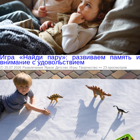
Игра «Найди пару»: развиваем память и
внимание с удовольствием
🕑 25.07.2026
Развлечения
Яркое
Детство
Игры
Творчество
👀 23 просмотров