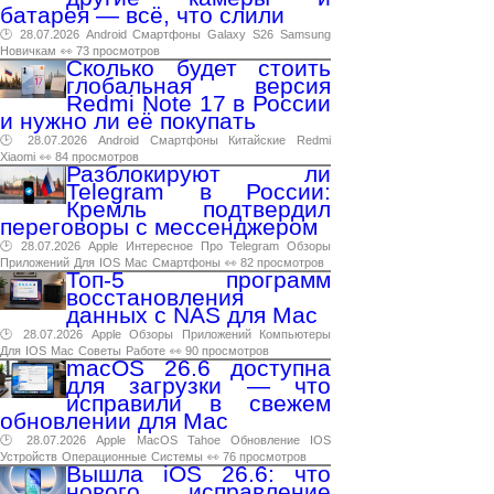
батарея — всё, что слили
🕑 28.07.2026
Android
Смартфоны
Galaxy
S26
Samsung
Новичкам
👀 73 просмотров
Сколько будет стоить
глобальная версия
Redmi Note 17 в России
и нужно ли её покупать
🕑 28.07.2026
Android
Смартфоны
Китайские
Redmi
Xiaomi
👀 84 просмотров
Разблокируют ли
Telegram в России:
Кремль подтвердил
переговоры с мессенджером
🕑 28.07.2026
Apple
Интересное
Про
Telegram
Обзоры
Приложений
Для
IOS
Mac
Смартфоны
👀 82 просмотров
Топ-5 программ
восстановления
данных с NAS для Mac
🕑 28.07.2026
Apple
Обзоры
Приложений
Компьютеры
Для
IOS
Mac
Советы
Работе
👀 90 просмотров
macOS 26.6 доступна
для загрузки — что
исправили в свежем
обновлении для Mac
🕑 28.07.2026
Apple
MacOS
Tahoe
Обновление
IOS
Устройств
Операционные
Системы
👀 76 просмотров
Вышла iOS 26.6: что
нового, исправление