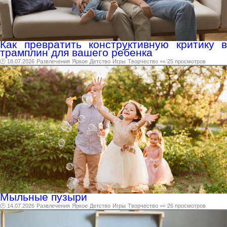
Как превратить конструктивную критику в
трамплин для вашего ребенка
🕑 18.07.2026
Развлечения
Яркое
Детство
Игры
Творчество
👀 25 просмотров
Мыльные пузыри
🕑 14.07.2026
Развлечения
Яркое
Детство
Игры
Творчество
👀 26 просмотров