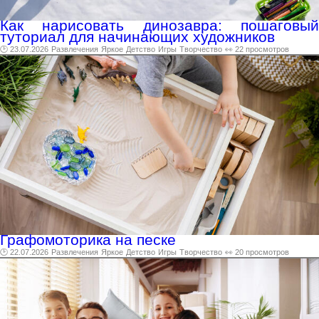
Как нарисовать динозавра: пошаговый
туториал для начинающих художников
🕑 23.07.2026
Развлечения
Яркое
Детство
Игры
Творчество
👀 22 просмотров
Графомоторика на песке
🕑 22.07.2026
Развлечения
Яркое
Детство
Игры
Творчество
👀 20 просмотров