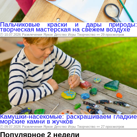
Пальчиковые краски и дары природы:
творческая мастерская на свежем воздухе
🕑 10.07.2026
Развлечения
Яркое
Детство
Игры
Творчество
👀 29 просмотров
Камушки-насекомые: раскрашиваем гладкие
морские камни в жучков
🕑 09.07.2026
Развлечения
Яркое
Детство
Игры
Творчество
👀 27 просмотров
Популярное 2 недели