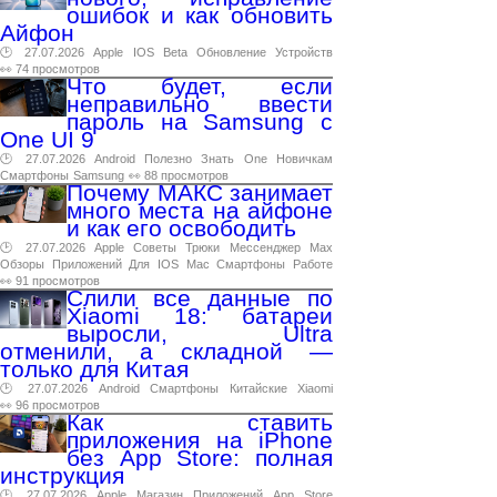
ошибок и как обновить
Айфон
🕑 27.07.2026
Apple
IOS
Beta
Обновление
Устройств
👀 74 просмотров
Что будет, если
неправильно ввести
пароль на Samsung с
One UI 9
🕑 27.07.2026
Android
Полезно
Знать
One
Новичкам
Смартфоны
Samsung
👀 88 просмотров
Почему МАКС занимает
много места на айфоне
и как его освободить
🕑 27.07.2026
Apple
Советы
Трюки
Мессенджер
Max
Обзоры
Приложений
Для
IOS
Mac
Смартфоны
Работе
👀 91 просмотров
Слили все данные по
Xiaomi 18: батареи
выросли, Ultra
отменили, а складной —
только для Китая
🕑 27.07.2026
Android
Смартфоны
Китайские
Xiaomi
👀 96 просмотров
Как ставить
приложения на iPhone
без App Store: полная
инструкция
🕑 27.07.2026
Apple
Магазин
Приложений
App
Store