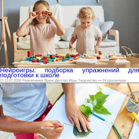
Нейроигры: подборка упражнений для
подготовки к школе
🕑 12.07.2026
Развлечения
Яркое
Детство
Игры
Творчество
👀 24 просмотров