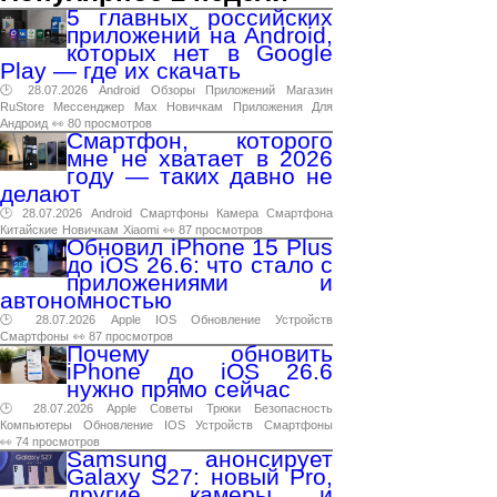
5 главных российских
приложений на Android,
которых нет в Google
Play — где их скачать
🕑 28.07.2026
Android
Обзоры
Приложений
Магазин
RuStore
Мессенджер
Max
Новичкам
Приложения
Для
Андроид
👀 80 просмотров
Смартфон, которого
мне не хватает в 2026
году — таких давно не
делают
🕑 28.07.2026
Android
Смартфоны
Камера
Смартфона
Китайские
Новичкам
Xiaomi
👀 87 просмотров
Обновил iPhone 15 Plus
до iOS 26.6: что стало с
приложениями и
автономностью
🕑 28.07.2026
Apple
IOS
Обновление
Устройств
Смартфоны
👀 87 просмотров
Почему обновить
iPhone до iOS 26.6
нужно прямо сейчас
🕑 28.07.2026
Apple
Советы
Трюки
Безопасность
Компьютеры
Обновление
IOS
Устройств
Смартфоны
👀 74 просмотров
Samsung анонсирует
Galaxy S27: новый Pro,
другие камеры и