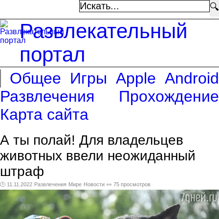
🔍
Развлекательный
портал
Общее
Игры
Apple
Android
Развлечения
Прохождение
Карта сайта
А ты полай! Для владельцев
животных ввели неожиданный
штраф
🕑 11.11.2022
Развлечения
Мире
Новости
👀 75 просмотров