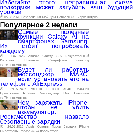
Избегайте этого: неправильная схема
подкормки может загубить ваш будущий
урожай
🕑 05.08.2026
Развлечения
Мой
Дом
Новости
👀 16 просмотров
Популярное 2 недели
Самые полезные
функции Galaxy AI на
смартфонах Samsung.
Их стоит попробовать
каждому
🕑 24.07.2026
Android
Galaxy
S26
Искусственный
Интеллект
Новичкам
Смартфоны
Samsung
👀 79 просмотров
Будет ли работать
мессенджер МАКС,
если установить его на
телефон с AliExpress
🕑 24.07.2026
Android
Полезно
Знать
Магазин
Приложений
RuStore
Мессенджер
Max
Новичкам
👀 79 просмотров
Чем заряжать iPhone,
чтобы не убить
аккумулятор:
Роскачество назвало
безопасные зарядки
🕑 24.07.2026
Apple
Советы
Трюки
Зарядка
IPhone
Смартфоны
Работе
👀 74 просмотров