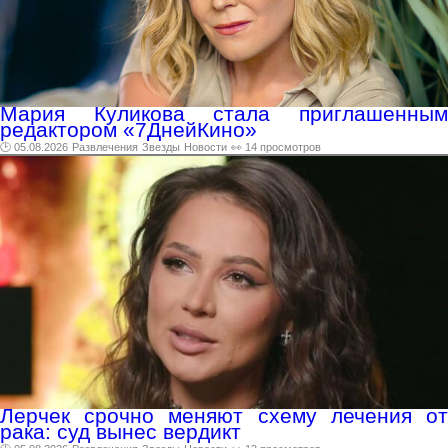
Мария Куликова стала приглашенным
редактором «7ДнейКино»
🕑 05.08.2026
Развлечения
Звезды
Новости
👀 14 просмотров
Лерчек срочно меняют схему лечения от
рака: суд вынес вердикт