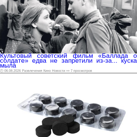
Культовый советский фильм «Баллада о
солдате» едва не запретили из-за... куска
мыла
🕑 06.08.2026
Развлечения
Кино
Новости
👀 7 просмотров