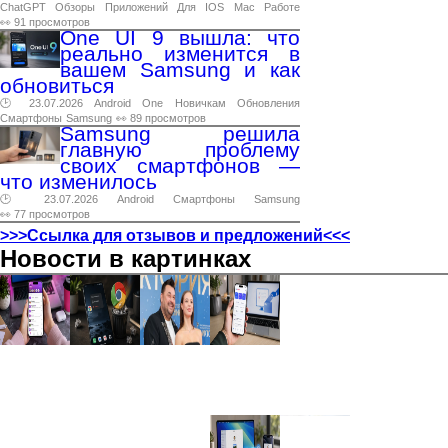
ChatGPT
Обзоры
Приложений
Для
IOS
Mac
Работе
👀 91 просмотров
One UI 9 вышла: что
реально изменится в
вашем Samsung и как
обновиться
🕑 23.07.2026
Android
One
Новичкам
Обновления
Смартфоны
Samsung
👀 89 просмотров
Samsung решила
главную проблему
своих смартфонов —
что изменилось
🕑 23.07.2026
Android
Смартфоны
Samsung
👀 77 просмотров
>>>Ссылка для отзывов и предложений<<<
Новости в картинках