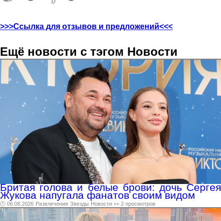
>>>Ссылка для отзывов и предложений<<<
Ещё новости с тэгом Новости
Бритая голова и белые брови: дочь Сергея
Жукова напугала фанатов своим видом
🕑 06.08.2026
Развлечения
Звезды
Новости
👀 2 просмотров