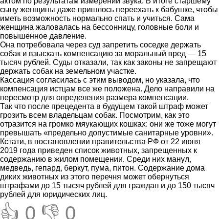
актом по результатам измерений звука. В итоге старшему
сыну женщины даже пришлось переехать к бабушке, чтобы
иметь возможность нормально спать и учиться. Сама
женщина жаловалась на бессонницу, головные боли и
повышенное давление.
Она потребовала через суд запретить соседке держать
собак и взыскать компенсацию за моральный вред — 15
тысяч рублей. Суды отказали, так как законы не запрещают
держать собак на земельном участке.
Кассация согласилась с этим выводом, но указала, что
компенсация истцам все же положена. Дело направили на
пересмотр для определения размера компенсации.
Так что после прецедента в будущем такой штраф может
грозить всем владельцам собак. Посмотрим, как это
отразится на громко мяукающих кошках: они же тоже могут
превышать «предельно допустимые санитарные уровни».
Кстати, в постановлении правительства РФ от 22 июня
2019 года приведен список животных, запрещенных к
содержанию в жилом помещении. Среди них манул,
медведь, гепард, беркут, пума, питон. Содержание дома
диких животных из этого перечня может обернуться
штрафами до 15 тысяч рублей для граждан и до 150 тысяч
рублей для юридических лиц.
👍 0
👎 0