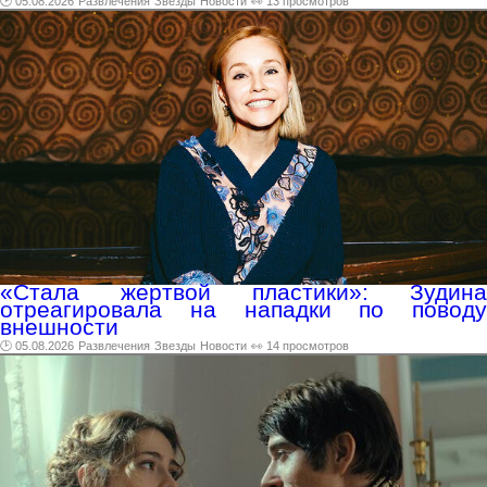
🕑 05.08.2026
Развлечения
Звезды
Новости
👀 13 просмотров
«Стала жертвой пластики»: Зудина
отреагировала на нападки по поводу
внешности
🕑 05.08.2026
Развлечения
Звезды
Новости
👀 14 просмотров