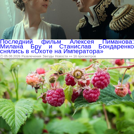
Последний фильм Алексея Пиманова:
Милана Бру и Станислав Бондаренко
снялись в «Охоте на Императора»
🕑 05.08.2026
Развлечения
Звезды
Новости
👀 16 просмотров