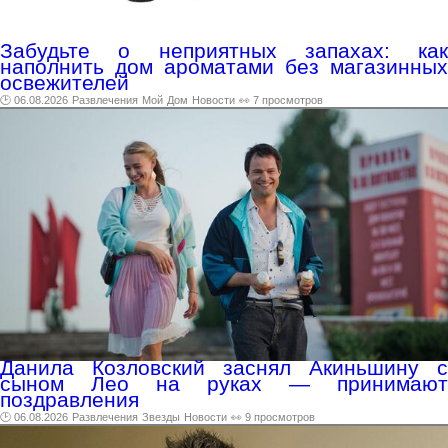
Забудьте о неприятных запахах: как
наполнить дом ароматами без магазинных
освежителей
🕑 06.08.2026
Развлечения
Мой
Дом
Новости
👀 7 просмотров
Данила Козловский заснял Акиньшину с
сыном Лео на руках — принимают
поздравления
🕑 06.08.2026
Развлечения
Звезды
Новости
👀 9 просмотров