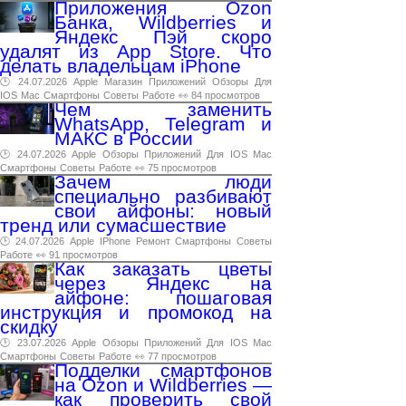
Приложения Ozon
Банка, Wildberries и
Яндекс Пэй скоро
удалят из App Store. Что
делать владельцам iPhone
🕑 24.07.2026
Apple
Магазин
Приложений
Обзоры
Для
IOS
Mac
Смартфоны
Советы
Работе
👀 84 просмотров
Чем заменить
WhatsApp, Telegram и
МАКС в России
🕑 24.07.2026
Apple
Обзоры
Приложений
Для
IOS
Mac
Смартфоны
Советы
Работе
👀 75 просмотров
Зачем люди
специально разбивают
свои айфоны: новый
тренд или сумасшествие
🕑 24.07.2026
Apple
IPhone
Ремонт
Смартфоны
Советы
Работе
👀 91 просмотров
Как заказать цветы
через Яндекс на
айфоне: пошаговая
инструкция и промокод на
скидку
🕑 23.07.2026
Apple
Обзоры
Приложений
Для
IOS
Mac
Смартфоны
Советы
Работе
👀 77 просмотров
Подделки смартфонов
на Ozon и Wildberries —
как проверить свой