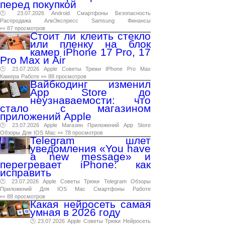
перед покупкой
🕑 23.07.2026
Android
Смартфоны
Безопасность
Распродажа
АлиЭкспресс
Samsung
Финансы
👀 87 просмотров
Стоит ли клеить стекло
или пленку на блок
камер iPhone 17 Pro, 17
Pro Max и Air
🕑 23.07.2026
Apple
Советы
Трюки
IPhone
Pro
Max
Камера
Работе
👀 88 просмотров
Вайбкодинг изменил
App Store до
неузнаваемости: что
стало с магазином
приложений Apple
🕑 23.07.2026
Apple
Магазин
Приложений
App
Store
Обзоры
Для
IOS
Mac
👀 78 просмотров
Telegram шлет
уведомления «You have
a new message» и
перегревает iPhone: как
исправить
🕑 23.07.2026
Apple
Советы
Трюки
Telegram
Обзоры
Приложений
Для
IOS
Mac
Смартфоны
Работе
👀 88 просмотров
Какая нейросеть самая
умная в 2026 году
🕑 23.07.2026
Apple
Советы
Трюки
Нейросеть