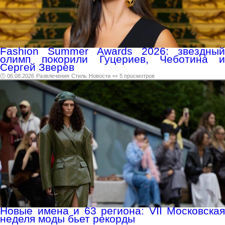
Fashion Summer Awards 2026: звездный
олимп покорили Гуцериев, Чеботина и
Сергей Зверев
🕑 06.08.2026
Развлечения
Стиль
Новости
👀 5 просмотров
Новые имена и 63 региона: VII Московская
неделя моды бьет рекорды