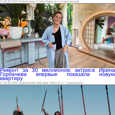
🕑 06.08.2026
Развлечения
Стиль
Новости
👀 4 просмотров
Ремонт за 30 миллионов: актриса Ирина
Горбачева впервые показала новую
квартиру
🕑 06.08.2026
Развлечения
Мой
Дом
Новости
👀 7 просмотров