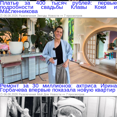
Платье за 400 тысяч рублей: первые
подробности свадьбы Клавы Коки и
Масленникова
🕑 06.08.2026
Развлечения
Звезды
Новости
👀 7 просмотров
Ремонт за 30 миллионов: актриса Ирина
Горбачева впервые показала новую квартир
🕑 06.08.2026
Развлечения
Мой
Дом
Новости
👀 7 просмотров