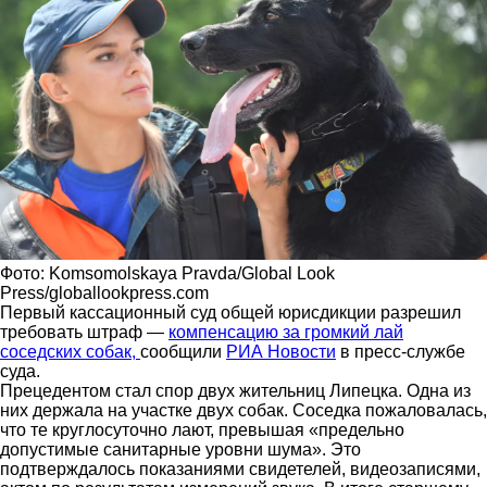
Фото: Komsomolskaya Pravda/Global Look
Press/globallookpress.com
Первый кассационный суд общей юрисдикции разрешил
требовать штраф —
компенсацию за громкий лай
соседских собак,
сообщили
РИА Новости
в пресс-службе
суда.
Прецедентом стал спор двух жительниц Липецка. Одна из
них держала на участке двух собак. Соседка пожаловалась,
что те круглосуточно лают, превышая «предельно
допустимые санитарные уровни шума». Это
подтверждалось показаниями свидетелей, видеозаписями,