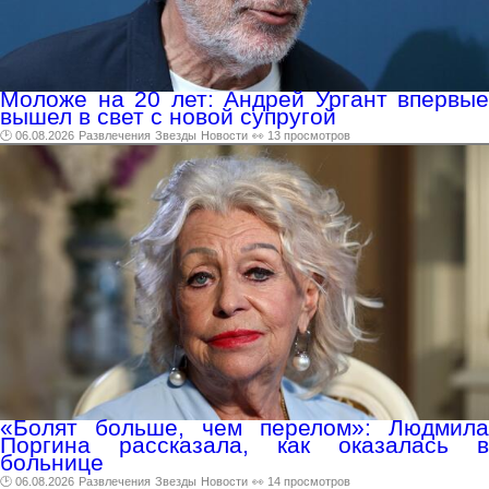
Моложе на 20 лет: Андрей Ургант впервые
вышел в свет с новой супругой
🕑 06.08.2026
Развлечения
Звезды
Новости
👀 13 просмотров
«Болят больше, чем перелом»: Людмила
Поргина рассказала, как оказалась в
больнице
🕑 06.08.2026
Развлечения
Звезды
Новости
👀 14 просмотров