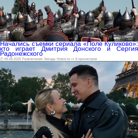
Начались съемки сериала «Поле Куликово»:
кто играет Дмитрия Донского и Сергия
Радонежского
🕑 06.08.2026
Развлечения
Звезды
Новости
👀 8 просмотров