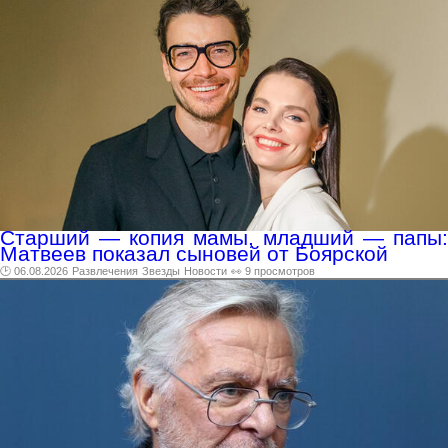
Старший — копия мамы, младший — папы:
Матвеев показал сыновей от Боярской
🕑 06.08.2026
Развлечения
Звезды
Новости
👀 9 просмотров