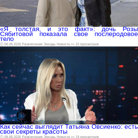
«Я толстая, и это факт»: дочь Розы
Сябитовой показала свое послеродовое
тело
🕑 08.08.2026
Развлечения
Звезды
Новости
👀 15 просмотров
Как сейчас выглядит Татьяна Овсиенко: есть
свои секреты красоты
🕑 08.08.2026
Развлечения
Звезды
Новости
👀 19 просмотров