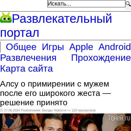
🔍
Развлекательный
портал
Общее
Игры
Apple
Android
Развлечения
Прохождение
Карта сайта
Алсу о примирении с мужем
после его широкого жеста —
решение принято
🕑 27.06.2024
Развлечения
Звезды
Новости
👀 120 просмотров