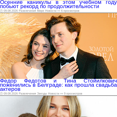
Осенние каникулы в этом учебном году
побьют рекорд по продолжительности
🕑 09.08.2026
Развлечения
Мире
Новости
👀 6 просмотров
Федор Федотов и Тина Стойилкович
поженились в Белграде: как прошла свадьба
актеров
🕑 09.08.2026
Развлечения
Звезды
Новости
👀 9 просмотров