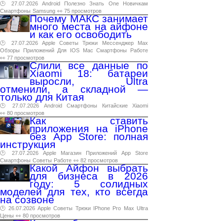
🕑 27.07.2026
Android
Полезно
Знать
One
Новичкам
Смартфоны
Samsung
👀 75 просмотров
Почему МАКС занимает
много места на айфоне
и как его освободить
🕑 27.07.2026
Apple
Советы
Трюки
Мессенджер
Max
Обзоры
Приложений
Для
IOS
Mac
Смартфоны
Работе
👀 77 просмотров
Слили все данные по
Xiaomi 18: батареи
выросли, Ultra
отменили, а складной —
только для Китая
🕑 27.07.2026
Android
Смартфоны
Китайские
Xiaomi
👀 80 просмотров
Как ставить
приложения на iPhone
без App Store: полная
инструкция
🕑 27.07.2026
Apple
Магазин
Приложений
App
Store
Смартфоны
Советы
Работе
👀 82 просмотров
Какой Айфон выбрать
для бизнеса в 2026
году: 5 солидных
моделей для тех, кто всегда
на созвоне
🕑 26.07.2026
Apple
Советы
Трюки
IPhone
Pro
Max
Ultra
Цены
👀 80 просмотров