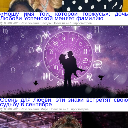
«Ношу имя той, которой горжусь»: дочь
Любови Успенской меняет фамилию
🕑 08.08.2026
Развлечения
Звезды
Новости
👀 10 просмотров
Осень для любви: эти знаки встретят свою
судьбу в сентябре
🕑 08.08.2026
Развлечения
Мире
Новости
👀 15 просмотров