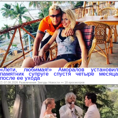
«Лети, любимая!» Аморалов установил
памятник супруге спустя четыре месяца
после ее ухода
🕑 07.08.2026
Развлечения
Звезды
Новости
👀 18 просмотров