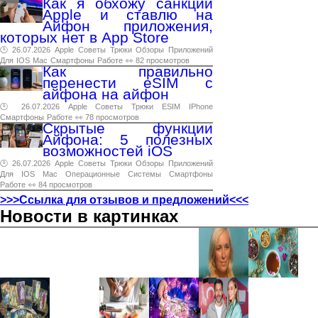
Как я обхожу санкции
Apple и ставлю на
Айфон приложения,
которых нет в App Store
🕑 26.07.2026
Apple
Советы
Трюки
Обзоры
Приложений
Для
IOS
Mac
Смартфоны
Работе
👀 82 просмотров
Как правильно
перенести eSIM с
айфона на айфон
🕑 26.07.2026
Apple
Советы
Трюки
ESIM
IPhone
Смартфоны
Работе
👀 78 просмотров
Скрытые функции
Айфона: 5 полезных
возможностей iOS
🕑 26.07.2026
Apple
Советы
Трюки
Обзоры
Приложений
Для
IOS
Mac
Операционные
Системы
Смартфоны
Работе
👀 84 просмотров
>>>Ссылка для отзывов и предложений<<<
Новости в картинках