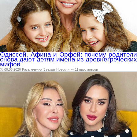
Одиссей, Афина и Орфей: почему родители
снова дают детям имена из древнегреческих
мифов
🕑 09.08.2026
Развлечения
Звезды
Новости
👀 11 просмотров