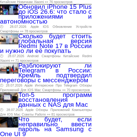
Китайские
Новичкам
Xiaomi
👀 76 просмотров
Обновил iPhone 15 Plus
до iOS 26.6: что стало с
приложениями и
автономностью
🕑 28.07.2026
Apple
IOS
Обновление
Устройств
Смартфоны
👀 78 просмотров
Сколько будет стоить
глобальная версия
Redmi Note 17 в России
и нужно ли её покупать
🕑 28.07.2026
Android
Смартфоны
Китайские
Redmi
Xiaomi
👀 71 просмотров
Разблокируют ли
Telegram в России:
Кремль подтвердил
переговоры с мессенджером
🕑 28.07.2026
Apple
Интересное
Про
Telegram
Обзоры
Приложений
Для
IOS
Mac
Смартфоны
👀 70 просмотров
Топ-5 программ
восстановления
данных с NAS для Mac
🕑 28.07.2026
Apple
Обзоры
Приложений
Компьютеры
Для
IOS
Mac
Советы
Работе
👀 81 просмотров
Что будет, если
неправильно ввести
пароль на Samsung с
One UI 9