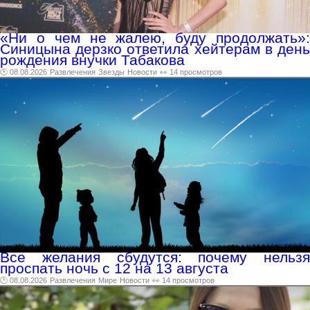
«Ни о чем не жалею, буду продолжать»:
Синицына дерзко ответила хейтерам в день
рождения внучки Табакова
🕑 08.08.2026
Развлечения
Звезды
Новости
👀 14 просмотров
Все желания сбудутся: почему нельзя
проспать ночь с 12 на 13 августа
🕑 08.08.2026
Развлечения
Мире
Новости
👀 14 просмотров