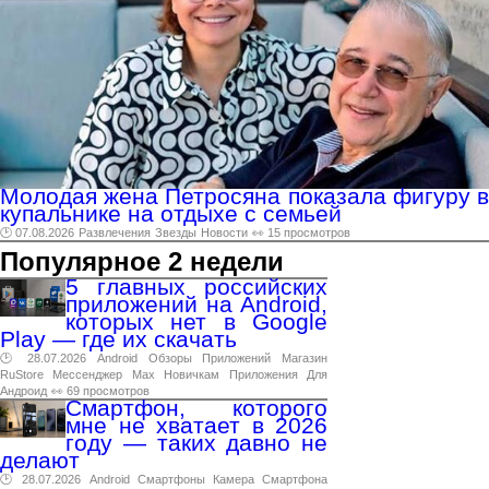
Молодая жена Петросяна показала фигуру в
купальнике на отдыхе с семьей
🕑 07.08.2026
Развлечения
Звезды
Новости
👀 15 просмотров
Популярное 2 недели
5 главных российских
приложений на Android,
которых нет в Google
Play — где их скачать
🕑 28.07.2026
Android
Обзоры
Приложений
Магазин
RuStore
Мессенджер
Max
Новичкам
Приложения
Для
Андроид
👀 69 просмотров
Смартфон, которого
мне не хватает в 2026
году — таких давно не
делают
🕑 28.07.2026
Android
Смартфоны
Камера
Смартфона