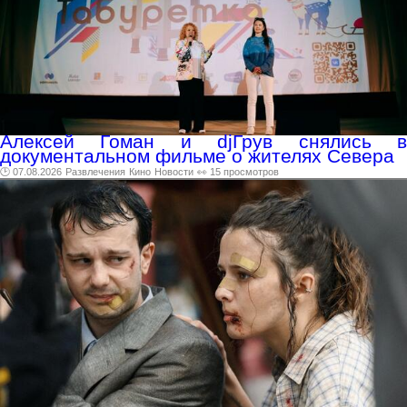
Алексей Гоман и djГрув снялись в
документальном фильме о жителях Севера
🕑 07.08.2026
Развлечения
Кино
Новости
👀 15 просмотров