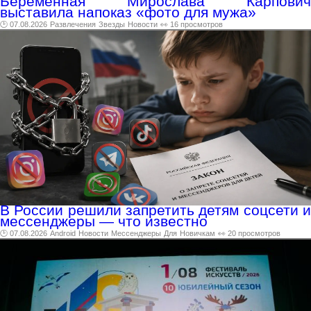
Беременная Мирослава Карпович
выставила напоказ «фото для мужа»
🕑 07.08.2026
Развлечения
Звезды
Новости
👀 16 просмотров
В России решили запретить детям соцсети и
мессенджеры — что известно
🕑 07.08.2026
Android
Новости
Мессенджеры
Для
Новичкам
👀 20 просмотров