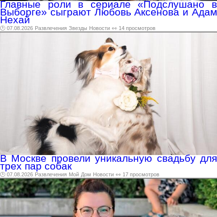
Главные роли в сериале «Подслушано в
Выборге» сыграют Любовь Аксенова и Адам
Нехай
🕑 07.08.2026
Развлечения
Звезды
Новости
👀 14 просмотров
В Москве провели уникальную свадьбу для
трех пар собак
🕑 07.08.2026
Развлечения
Мой
Дом
Новости
👀 17 просмотров