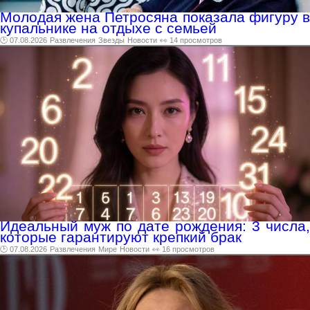
Молодая жена Петросяна показала фигуру в
купальнике на отдыхе с семьей
🕑 07.08.2026
Развлечения
Звезды
Новости
👀 14 просмотров
Идеальный муж по дате рождения: 3 числа,
которые гарантируют крепкий брак
🕑 07.08.2026
Развлечения
Мире
Новости
👀 16 просмотров