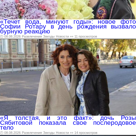
«Течет вода, минуют годы»: новое фото
Софии Ротару в день рождения вызвало
бурную реакцию
🕑 08.08.2026
Развлечения
Звезды
Новости
👀 11 просмотров
«Я толстая, и это факт»: дочь Розы
Сябитовой показала свое послеродовое
тело
🕑 08.08.2026
Развлечения
Звезды
Новости
👀 14 просмотров