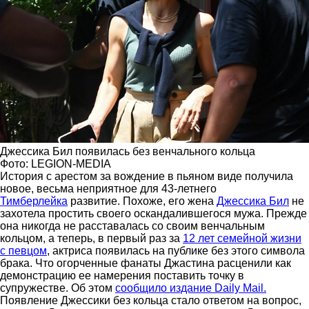
Джессика Бил появилась без венчального кольца
Фото: LEGION-MEDIA
История с арестом за вождение в пьяном виде получила
новое, весьма неприятное для 43-летнего
Тимберлейка
развитие. Похоже, его жена
Джессика Бил
не
захотела простить своего оскандалившегося мужа. Прежде
она никогда не расставалась со своим венчальным
кольцом, а теперь, в первый раз за
12 лет семейной жизни
с певцом
, актриса появилась на публике без этого символа
брака. Что огорченные фанаты Джастина расценили как
демонстрацию ее намерения поставить точку в
супружестве. Об этом
сообщило издание Daily Mail.
Появление Джессики без кольца стало ответом на вопрос,