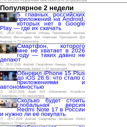
🕑 07.08.2026
Развлечения
Кино
Новости
👀 16 просмотров
Популярное 2 недели
5 главных российских
приложений на Android,
которых нет в Google
Play — где их скачать
🕑 28.07.2026
Android
Обзоры
Приложений
Магазин
RuStore
Мессенджер
Max
Новичкам
Приложения
Для
Андроид
👀 73 просмотров
Смартфон, которого
мне не хватает в 2026
году — таких давно не
делают
🕑 28.07.2026
Android
Смартфоны
Камера
Смартфона
Китайские
Новичкам
Xiaomi
👀 81 просмотров
Обновил iPhone 15 Plus
до iOS 26.6: что стало с
приложениями и
автономностью
🕑 28.07.2026
Apple
IOS
Обновление
Устройств
Смартфоны
👀 81 просмотров
Сколько будет стоить
глобальная версия
Redmi Note 17 в России
и нужно ли её покупать
🕑 28.07.2026
Android
Смартфоны
Китайские
Redmi
Xiaomi
👀 73 просмотров