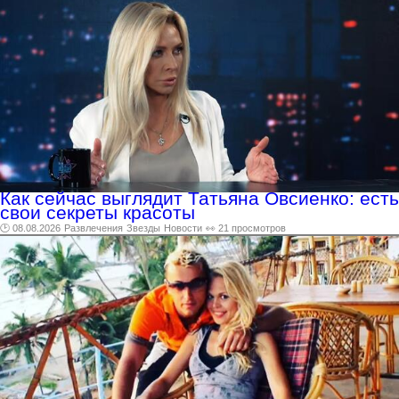
Как сейчас выглядит Татьяна Овсиенко: есть
свои секреты красоты
🕑 08.08.2026
Развлечения
Звезды
Новости
👀 21 просмотров