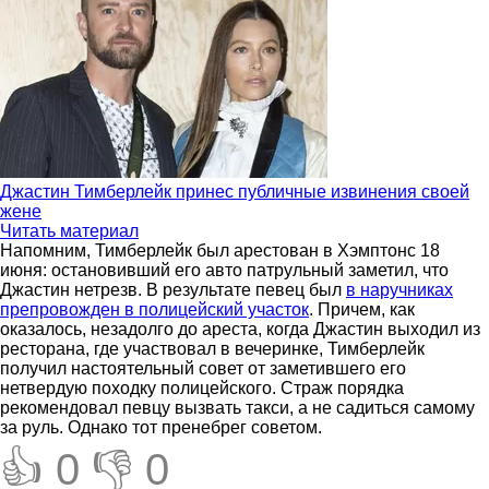
Джастин Тимберлейк принес публичные извинения своей
жене
Читать материал
Напомним, Тимберлейк был арестован в Хэмптонс 18
июня: остановивший его авто патрульный заметил, что
Джастин нетрезв. В результате певец был
в наручниках
препровожден в полицейский участок
. Причем, как
оказалось, незадолго до ареста, когда Джастин выходил из
ресторана, где участвовал в вечеринке, Тимберлейк
получил настоятельный совет от заметившего его
нетвердую походку полицейского. Страж порядка
рекомендовал певцу вызвать такси, а не садиться самому
за руль. Однако тот пренебрег советом.
👍 0
👎 0