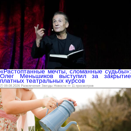
«Растоптанные мечты, сломанные судьбы»:
Олег Меньшиков выступил за закрытие
платных театральных курсов
🕑 09.08.2026
Развлечения
Звезды
Новости
👀 11 просмотров