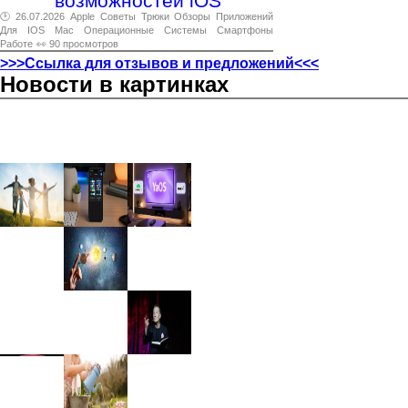
возможностей iOS
🕑 26.07.2026
Apple
Советы
Трюки
Обзоры
Приложений
Для
IOS
Mac
Операционные
Системы
Смартфоны
Работе
👀 90 просмотров
>>>Ссылка для отзывов и предложений<<<
Новости в картинках