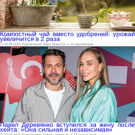
Компостный чай вместо удобрений: урожай
увеличится в 2 раза
🕑 09.08.2026
Развлечения
Мире
Новости
👀 10 просмотров
Павел Деревянко вступился за жену после
хейта: «Она сильная и независимая»
🕑 09.08.2026
Развлечения
Звезды
Новости
👀 12 просмотров