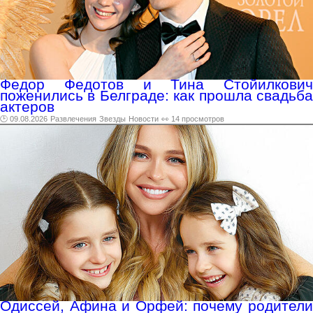
Федор Федотов и Тина Стойилкович
поженились в Белграде: как прошла свадьба
актеров
🕑 09.08.2026
Развлечения
Звезды
Новости
👀 14 просмотров
Одиссей, Афина и Орфей: почему родители