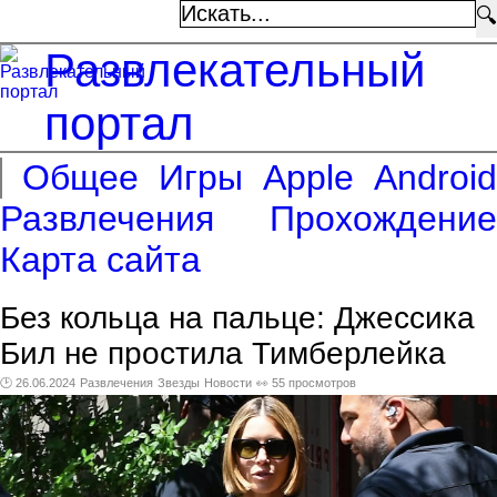
🔍
Развлекательный
портал
Общее
Игры
Apple
Android
Развлечения
Прохождение
Карта сайта
Без кольца на пальце: Джессика
Бил не простила Тимберлейка
🕑 26.06.2024
Развлечения
Звезды
Новости
👀 55 просмотров