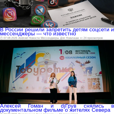
В России решили запретить детям соцсети и
мессенджеры — что известно
🕑 07.08.2026
Android
Новости
Мессенджеры
Для
Новичкам
👀 24 просмотров
Алексей Гоман и djГрув снялись в
документальном фильме о жителях Севера