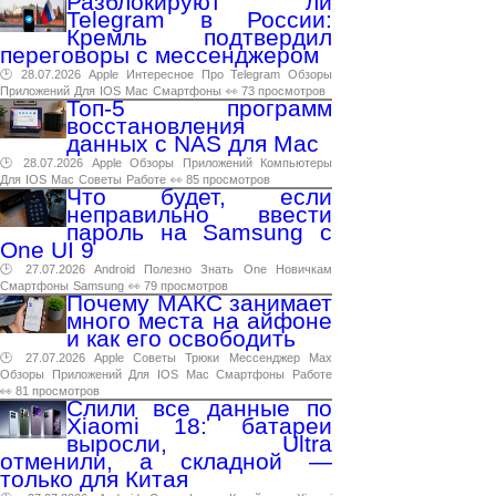
Разблокируют ли
Telegram в России:
Кремль подтвердил
переговоры с мессенджером
🕑 28.07.2026
Apple
Интересное
Про
Telegram
Обзоры
Приложений
Для
IOS
Mac
Смартфоны
👀 73 просмотров
Топ-5 программ
восстановления
данных с NAS для Mac
🕑 28.07.2026
Apple
Обзоры
Приложений
Компьютеры
Для
IOS
Mac
Советы
Работе
👀 85 просмотров
Что будет, если
неправильно ввести
пароль на Samsung с
One UI 9
🕑 27.07.2026
Android
Полезно
Знать
One
Новичкам
Смартфоны
Samsung
👀 79 просмотров
Почему МАКС занимает
много места на айфоне
и как его освободить
🕑 27.07.2026
Apple
Советы
Трюки
Мессенджер
Max
Обзоры
Приложений
Для
IOS
Mac
Смартфоны
Работе
👀 81 просмотров
Слили все данные по
Xiaomi 18: батареи
выросли, Ultra
отменили, а складной —
только для Китая