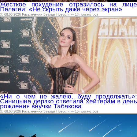
Жесткое похудение отразилось на лице
Пелагеи: «Не скрыть даже через экран»
🕑 08.08.2026
Развлечения
Звезды
Новости
👀 16 просмотров
«Ни о чем не жалею, буду продолжать»:
Синицына дерзко ответила хейтерам в день
рождения внучки Табакова
🕑 08.08.2026
Развлечения
Звезды
Новости
👀 15 просмотров