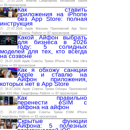
🕑 27.07.2026
Android
Смартфоны
Китайские
Xiaomi
👀 85 просмотров
Как ставить
приложения на iPhone
без App Store: полная
инструкция
🕑 27.07.2026
Apple
Магазин
Приложений
App
Store
Смартфоны
Советы
Работе
👀 87 просмотров
Какой Айфон выбрать
для бизнеса в 2026
году: 5 солидных
моделей для тех, кто всегда
на созвоне
🕑 26.07.2026
Apple
Советы
Трюки
IPhone
Pro
Max
Ultra
Цены
👀 83 просмотров
Как я обхожу санкции
Apple и ставлю на
Айфон приложения,
которых нет в App Store
🕑 26.07.2026
Apple
Советы
Трюки
Обзоры
Приложений
Для
IOS
Mac
Смартфоны
Работе
👀 87 просмотров
Как правильно
перенести eSIM с
айфона на айфон
🕑 26.07.2026
Apple
Советы
Трюки
ESIM
IPhone
Смартфоны
Работе
👀 81 просмотров
Скрытые функции
Айфона: 5 полезных