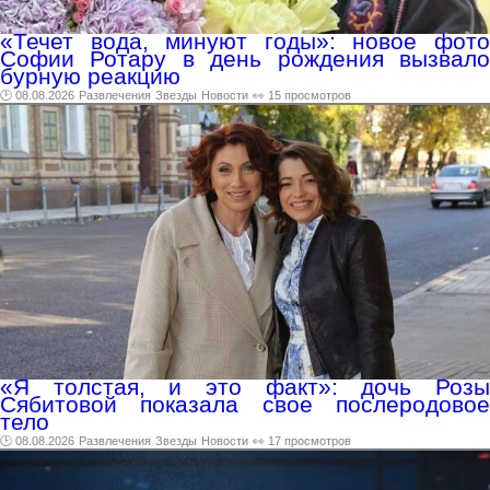
«Течет вода, минуют годы»: новое фото
Софии Ротару в день рождения вызвало
бурную реакцию
🕑 08.08.2026
Развлечения
Звезды
Новости
👀 15 просмотров
«Я толстая, и это факт»: дочь Розы
Сябитовой показала свое послеродовое
тело
🕑 08.08.2026
Развлечения
Звезды
Новости
👀 17 просмотров