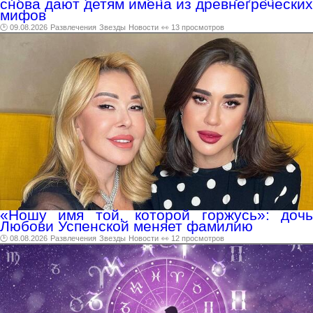
снова дают детям имена из древнегреческих
мифов
🕑 09.08.2026
Развлечения
Звезды
Новости
👀 13 просмотров
«Ношу имя той, которой горжусь»: дочь
Любови Успенской меняет фамилию
🕑 08.08.2026
Развлечения
Звезды
Новости
👀 12 просмотров