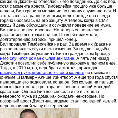
как жена Джастина отнеслась к его поведению. До сих пор,
хотя с момента ареста Тимберлейка прошло уже больше
недели, Бил хранила молчание по поводу случившегося. И
это казалось странным многим, ведь прежде она всегда
горячо бросалась на его защиту. А теперь, когда в СМИ
каждый день обсуждали и осуждали поведение ее мужа,
Бил никак не реагировала. Но теперь ее появление
расставило все точки над «i». По всей видимости,
долготерпению актрисы пришел конец.
Бил прощала Тимберлейка не раз. За время их брака не
раз появлялись слухи о его изменах. За год до свадьбы,
когда Тимберлейк уже жил с Бил в гражданском браке,
у
него случился роман с Оливией Манн.
А пять лет назад
Джастин позволил себе публичную выходку в пьяном виде.
Тогда, в 2019-м, он, перебрав алкоголя, прилюдно
распускал руки, приставая к своей коллеге
по съемкам в
фильме «Палмер» Алише Уэйнтворт. А еще три года спустя
папарацци его подловили, когда он, без кольца на пальце,
вовсю флиртовал в ресторане с неопознанной молодой
красоткой. Однако Бил всё сносила и не выгоняла
неверного мужа из дома, как ожидали некоторые. Но
позорный арест Джастина, видимо, стал последней каплей,
переполнившей чашу ее терпения.