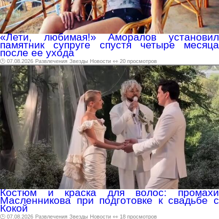
«Лети, любимая!» Аморалов установил
памятник супруге спустя четыре месяца
после ее ухода
🕑 07.08.2026
Развлечения
Звезды
Новости
👀 20 просмотров
Костюм и краска для волос: промахи
Масленникова при подготовке к свадьбе с
Кокой
🕑 07.08.2026
Развлечения
Звезды
Новости
👀 18 просмотров