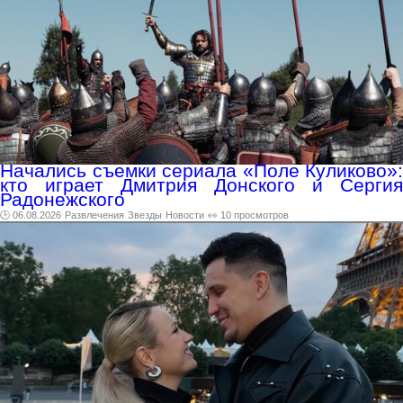
Начались съемки сериала «Поле Куликово»:
кто играет Дмитрия Донского и Сергия
Радонежского
🕑 06.08.2026
Развлечения
Звезды
Новости
👀 10 просмотров