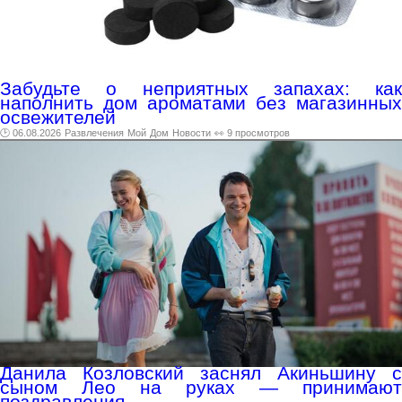
Забудьте о неприятных запахах: как
наполнить дом ароматами без магазинных
освежителей
🕑 06.08.2026
Развлечения
Мой
Дом
Новости
👀 9 просмотров
Данила Козловский заснял Акиньшину с
сыном Лео на руках — принимают
поздравления