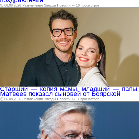
🕑 06.08.2026
Развлечения
Звезды
Новости
👀 10 просмотров
Старший — копия мамы, младший — папы:
Матвеев показал сыновей от Боярской
🕑 06.08.2026
Развлечения
Звезды
Новости
👀 11 просмотров