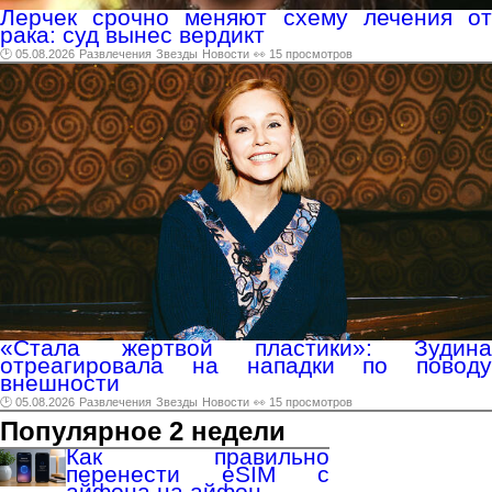
Лерчек срочно меняют схему лечения от
рака: суд вынес вердикт
🕑 05.08.2026
Развлечения
Звезды
Новости
👀 15 просмотров
«Стала жертвой пластики»: Зудина
отреагировала на нападки по поводу
внешности
🕑 05.08.2026
Развлечения
Звезды
Новости
👀 15 просмотров
Популярное 2 недели
Как правильно
перенести eSIM с
айфона на айфон