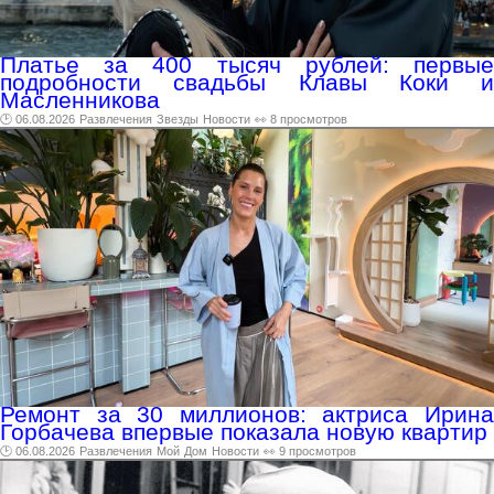
Платье за 400 тысяч рублей: первые
подробности свадьбы Клавы Коки и
Масленникова
🕑 06.08.2026
Развлечения
Звезды
Новости
👀 8 просмотров
Ремонт за 30 миллионов: актриса Ирина
Горбачева впервые показала новую квартир
🕑 06.08.2026
Развлечения
Мой
Дом
Новости
👀 9 просмотров