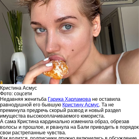
Кристина Асмус
Фото: соцсети
Недавняя женитьба
Гарика Харламова
не оставила
равнодушной его бывшую
Кристину Асмус
. Та не
преминула предречь скорый развод и новый раздел
имущества высокооплачиваемого юмориста.
А сама Кристина кардинально изменила образ, обрезав
волосы и прошлое, и рванула на Бали приводить в порядок
свои растрепанные чувства.
Как водится, подписчики дружно включились в обсуждение