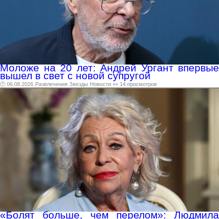
Моложе на 20 лет: Андрей Ургант впервые
вышел в свет с новой супругой
🕑 06.08.2026
Развлечения
Звезды
Новости
👀 14 просмотров
«Болят больше, чем перелом»: Людмила