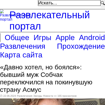
🔍
Развлекательный
портал
Общее
Игры
Apple
Android
Развлечения
Прохождение
Карта сайта
«Давно хотел, но боялся»:
бывший муж Собчак
переключился на покинувшую
страну Асмус
🕑 22.06.2024
Развлечения
Звезды
Новости
👀 165 просмотров