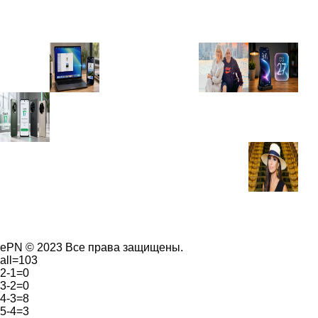
ePN © 2023 Все права защищены.
all=103
2-1=0
3-2=0
4-3=8
5-4=3