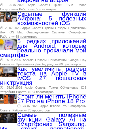
🕑 26.07.2026
Apple
Советы
Трюки
ESIM
IPhone
Смартфоны
Работе
👀 65 просмотров
Скрытые функции
Айфона: 5 полезных
возможностей iOS
🕑 26.07.2026
Apple
Советы
Трюки
Обзоры
Приложений
Для
IOS
Mac
Операционные
Системы
Смартфоны
Работе
👀 68 просмотров
5 редких приложений
для Android, которые
реально прокачали мой
смартфон
🕑 25.07.2026
Android
Обзоры
Приложений
Google
Play
Новичкам
Приложения
Для
Андроид
👀 69 просмотров
Как увеличить размер
текста на Apple TV в
tvOS 27: пошаговая
инструкция
🕑 25.07.2026
Apple
Советы
Трюки
Обновление
IOS
Устройств
Работе
👀 64 просмотров
Стоит ли менять iPhone
17 Pro на iPhone 18 Pro
🕑 24.07.2026
Apple
IPhone
Pro
Смартфоны
Советы
Работе
👀 73 просмотров
Самые полезные
функции Galaxy AI на
смартфонах Samsung.
Их стоит попробовать