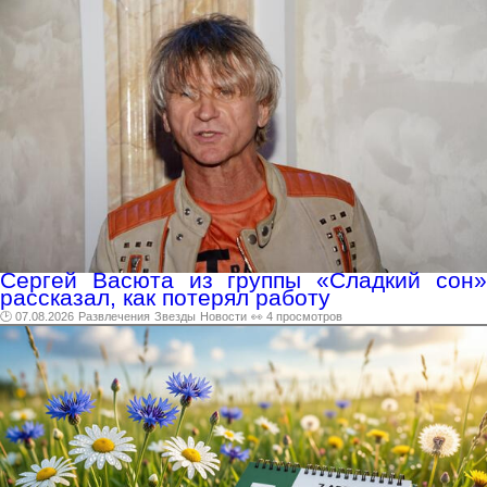
Сергей Васюта из группы «Сладкий сон»
рассказал, как потерял работу
🕑 07.08.2026
Развлечения
Звезды
Новости
👀 4 просмотров