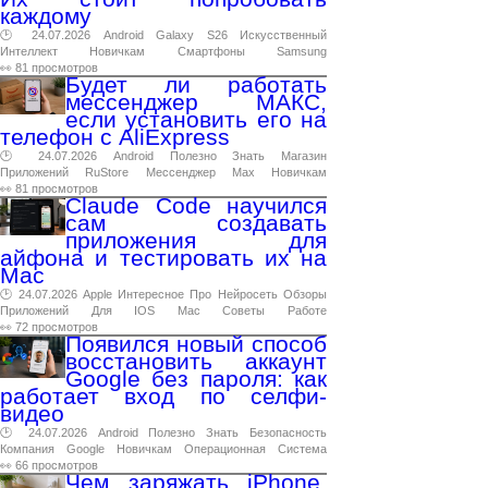
каждому
🕑 24.07.2026
Android
Galaxy
S26
Искусственный
Интеллект
Новичкам
Смартфоны
Samsung
👀 81 просмотров
Будет ли работать
мессенджер МАКС,
если установить его на
телефон с AliExpress
🕑 24.07.2026
Android
Полезно
Знать
Магазин
Приложений
RuStore
Мессенджер
Max
Новичкам
👀 81 просмотров
Claude Code научился
сам создавать
приложения для
айфона и тестировать их на
Mac
🕑 24.07.2026
Apple
Интересное
Про
Нейросеть
Обзоры
Приложений
Для
IOS
Mac
Советы
Работе
👀 72 просмотров
Появился новый способ
восстановить аккаунт
Google без пароля: как
работает вход по селфи-
видео
🕑 24.07.2026
Android
Полезно
Знать
Безопасность
Компания
Google
Новичкам
Операционная
Система
👀 66 просмотров
Чем заряжать iPhone,