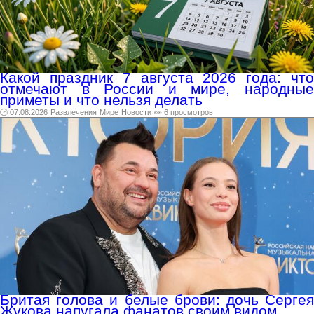
Какой праздник 7 августа 2026 года: что
отмечают в России и мире, народные
приметы и что нельзя делать
🕑 07.08.2026
Развлечения
Мире
Новости
👀 6 просмотров
Бритая голова и белые брови: дочь Сергея
Жукова напугала фанатов своим видом