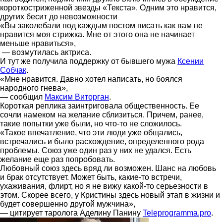
короткостриженной звезды «Текста». Одним это нравится,
других бесит до невозможности
«Вы заколебали под каждым постом писать как вам не
нравится моя стрижка. Мне от этого она не начинает
меньше нравиться»,
— возмутилась актриса.
И тут же получила поддержку от бывшего мужа
Ксении
Собчак
.
«Мне нравится. Давно хотел написать, но боялся
народного гнева»,
— сообщил
Максим Виторган
.
Короткая реплика заинтриговала общественность. Ее
сочли намеком на желание сблизиться. Причем, ранее,
такие попытки уже были, но что-то не сложилось.
«Такое впечатление, что эти люди уже общались,
встречались и было расхождение, определенного рода
проблемы. Союз уже один раз у них не удался. Есть
желание еще раз попробовать.
Любовный союз здесь вряд ли возможен. Шанс на любовь
и брак отсутствует. Может быть, какие-то встречи,
ухаживания, флирт, но я не вижу какой-то серьезности в
этом. Скорее всего, у Кристины здесь новый этап в жизни и
будет совершенно другой мужчина»,
— цитирует таролога Аделину Панину
Teleprogramma.pro
.