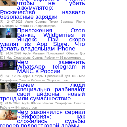
чтобы не убить
аккумулятор:
Роскачество назвало
безопасные зарядки
🕑 24.07.2026
Apple
Советы
Трюки
Зарядка
IPhone
Смартфоны
Работе
👀 76 просмотров
Приложения Ozon
Банка, Wildberries и
Яндекс Пэй скоро
удалят из App Store. Что
делать владельцам iPhone
🕑 24.07.2026
Apple
Магазин
Приложений
Обзоры
Для
IOS
Mac
Смартфоны
Советы
Работе
👀 85 просмотров
Чем заменить
WhatsApp, Telegram и
МАКС в России
🕑 24.07.2026
Apple
Обзоры
Приложений
Для
IOS
Mac
Смартфоны
Советы
Работе
👀 76 просмотров
Зачем люди
специально разбивают
свои айфоны: новый
тренд или сумасшествие
🕑 24.07.2026
Apple
IPhone
Ремонт
Смартфоны
Советы
Работе
👀 94 просмотров
Чем закончился сериал
«Эйфория»: как
сложились судьбы
героев подростковой драмы