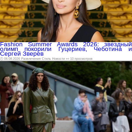
Fashion Summer Awards 2026: звездный
олимп покорили Гуцериев, Чеботина и
Сергей Зверев
🕑 06.08.2026
Развлечения
Стиль
Новости
👀 10 просмотров