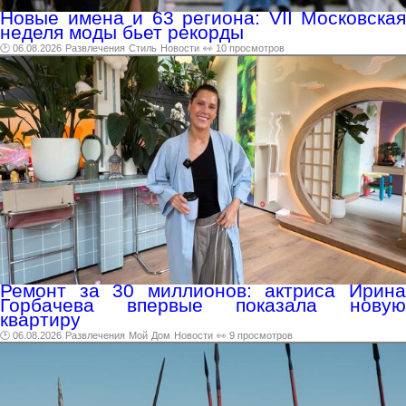
Новые имена и 63 региона: VII Московская
неделя моды бьет рекорды
🕑 06.08.2026
Развлечения
Стиль
Новости
👀 10 просмотров
Ремонт за 30 миллионов: актриса Ирина
Горбачева впервые показала новую
квартиру
🕑 06.08.2026
Развлечения
Мой
Дом
Новости
👀 9 просмотров