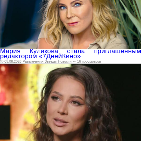
Мария Куликова стала приглашенным
редактором «7ДнейКино»
🕑 05.08.2026
Развлечения
Звезды
Новости
👀 16 просмотров