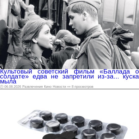
Культовый советский фильм «Баллада о
солдате» едва не запретили из-за... куска
мыла
🕑 06.08.2026
Развлечения
Кино
Новости
👀 8 просмотров