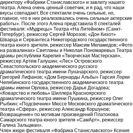
директору «Фабрики Станиславского» и завлиту нашего
театра. Алена очень ценный советчик, и я рад, что наши
вкусы совпадают. Все спектакли очень сильные, но,
главное, что в них реализовались очень сильные актерские
работы». После этого Алена представила 8 спекталей
фестиваля: «Мудрецы» Театра «На Литейном» (Санкт-
Петербург), режиссер Сергей Морозов; «Дон Кихот»
Шварца и Сервантеса Нижегородского государственного
театра юного зрителя, режиссер Максим Меламедов; «Фото
на развалинах» Светланы и Николая Пономаревых Театра
драмы республики Карелия «Творческая Мастерская»,
режиссер Артем Галушин; «Лес» Островского
Севастопольского академического русского
драматического театра имени Луначарского, режиссер
Григорий Лифанов; «Дом Бернарды Альбы» Гарсия Лорки
Челябинского государственного академического театра
драмы имени Орлова, режиссер Дарья Догадова;
«Коварство и любовь» Шиллера Красноярского
драматического театра имени Пушкина, режиссер Олег
Рыбкин; «Подсвечник» Мюссе Московского драматического
театра «Сфера», режиссер Александр Коршунов;
Возвращение» по мотивам произведений Платонова
Самарского театра юного зрителя «СамАрт», режиссер
Галина Зальцман».
Член жюри фестиваля «Фабрика Станиславского» Ксения