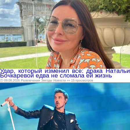
Удар, который изменил все: драка Натальи
Бочкаревой едва не сломала ей жизнь
🕑 09.08.2026
Развлечения
Звезды
Новости
👀 15 просмотров