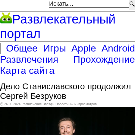
🔍
Развлекательный
портал
Общее
Игры
Apple
Android
Развлечения
Прохождение
Карта сайта
Дело Станиславского продолжил
Сергей Безруков
🕑 26.06.2024
Развлечения
Звезды
Новости
👀 65 просмотров