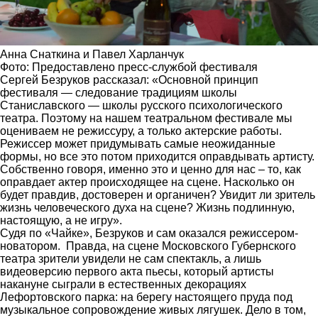
Анна Снаткина и Павел Харланчук
Фото: Предоставлено пресс-службой фестиваля
Сергей Безруков
рассказал: «Основной принцип
фестиваля — следование традициям школы
Станиславского — школы русского психологического
театра. Поэтому на нашем театральном фестивале мы
оцениваем не режиссуру, а только актерские работы.
Режиссер может придумывать самые неожиданные
формы, но все это потом приходится оправдывать артисту.
Собственно говоря, именно это и ценно для нас – то, как
оправдает актер происходящее на сцене. Насколько он
будет правдив, достоверен и органичен? Увидит ли зритель
жизнь человеческого духа на сцене? Жизнь подлинную,
настоящую, а не игру».
Судя по «Чайке», Безруков и сам оказался режиссером-
новатором. Правда, на сцене Московского Губернского
театра зрители увидели не сам спектакль, а лишь
видеоверсию первого акта пьесы, который артисты
накануне сыграли в естественных декорациях
Лефортовского парка: на берегу настоящего пруда под
музыкальное сопровождение живых лягушек. Дело в том,