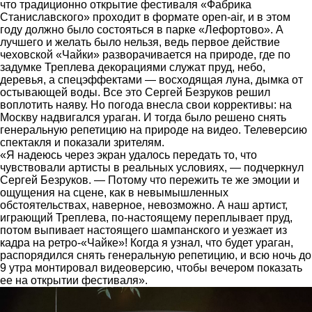
что традиционно открытие фестиваля «Фабрика
Станиславского» проходит в формате open-air, и в этом
году должно было состояться в парке «Лефортово». А
лучшего и желать было нельзя, ведь первое действие
чеховской «Чайки» разворачивается на природе, где по
задумке Треплева декорациями служат пруд, небо,
деревья, а спецэффектами — восходящая луна, дымка от
остывающей воды. Все это
Сергей Безруков
решил
воплотить наяву. Но погода внесла свои коррективы: на
Москву надвигался ураган. И тогда было решено снять
генеральную репетицию на природе на видео. Телеверсию
спектакля и показали зрителям.
«Я надеюсь через экран удалось передать то, что
чувствовали артисты в реальных условиях, — подчеркнул
Сергей Безруков
. — Потому что пережить те же эмоции и
ощущения на сцене, как в невымышленных
обстоятельствах, наверное, невозможно. А наш артист,
играющий Треплева, по-настоящему переплывает пруд,
потом выпивает настоящего шампанского и уезжает из
кадра на ретро-«Чайке»! Когда я узнал, что будет ураган,
распорядился снять генеральную репетицию, и всю ночь до
9 утра монтировал видеоверсию, чтобы вечером показать
ее на открытии фестиваля».