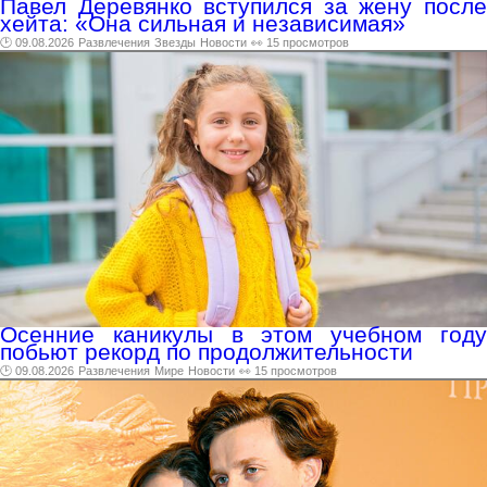
Павел Деревянко вступился за жену после
хейта: «Она сильная и независимая»
🕑 09.08.2026
Развлечения
Звезды
Новости
👀 15 просмотров
Осенние каникулы в этом учебном году
побьют рекорд по продолжительности
🕑 09.08.2026
Развлечения
Мире
Новости
👀 15 просмотров