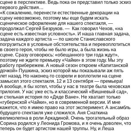
сцене в перспективе. Ведь пока он представил только эскиз
первого действия…
«К сожалению, перенести естественные декорации на
сцену невозможно, поэтому мы еще будем искать
сценическое оформление для нашего спектакля, —
продолжал
Сергей Безруков
. — Как говорил Чехов, «на
сцене есть известная условность». И наша главная задача,
задача каждого артиста — по школе Станиславского
погрузиться в условные обстоятельства и перевоплотиться
в своего героя, чтобы не было игры, а была жизнь на
сцене. Сразу оговорюсь: «обещанного три года ждут»,
поэтому не ждите премьеру «Чайки» в этом году. Мы эту
работу прибережем. А новый сезон откроем «Капитанской
дочкой» Пушкина, эскиз которой мы показывали аж пять
лет назад. Но наконец-то созрели и воплотили на сцене
замысел этого спектакля. 12 и 13 сентября — премьера!
А вообще, я бы хотел, чтобы у нас в театре была чеховская
трилогия. У нас уже есть и классический «Вишневый сад»,
и стильная история по «Дяде Ване». Не хватает только
«губернской «Чайки», но в современной версии. И мне
кажется, что я имею право на этот эксперимент. А ансамбль
будущего спектакля уже сложился. Аня Снаткина
великолепна в роли Аркадиной. Очень трогательный образ
Сорина родился у Леонида Громова, и я очень доволен, что
теперь он будет артистом нашей труппы. Ну, и Леша