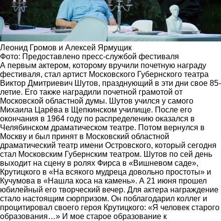
Леонид Громов и Алексей Ярмущик
Фото: Предоставлено пресс-службой фестиваля
А первым актером, которому вручили почетную награду
фестиваля, стал артист Московского Губернского театра
Виктор Дмитриевич Шутов, празднующий в эти дни свое 85-
летие. Его также наградили почетной грамотой от
Московской областной думы. Шутов учился у самого
Михаила Царёва в Щепкинском училище. После его
окончания в 1964 году по распределению оказался в
Челябинском драматическом театре. Потом вернулся в
Москву и был принят в Московский областной
драматический театр имени Островского, который сегодня
стал Московским Губернским театром. Шутов по сей день
выходит на сцену в ролях Фирса в «Вишневом саде»,
Крутицкого в «На всякого мудреца довольно простоты» и
Кучумова в «Нашла коса на камень». А 21 июня прошел
юбилейный его творческий вечер. Для актера награждение
стало настоящим сюрпризом. Он поблагодарил коллег и
процитировал своего героя Крутицкого: «Я человек старого
образования…» И мое старое образование к