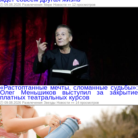
🕑 09.08.2026
Развлечения
Мире
Новости
👀 12 просмотров
«Растоптанные мечты, сломанные судьбы»:
Олег Меньшиков выступил за закрытие
платных театральных курсов
🕑 09.08.2026
Развлечения
Звезды
Новости
👀 14 просмотров