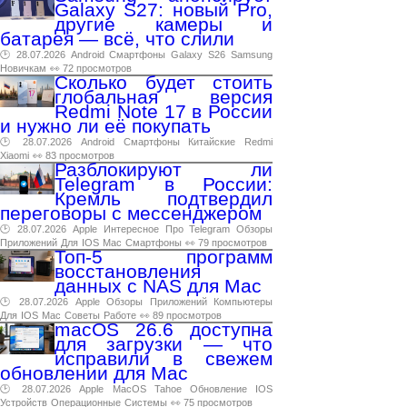
Galaxy S27: новый Pro,
другие камеры и
батарея — всё, что слили
🕑 28.07.2026
Android
Смартфоны
Galaxy
S26
Samsung
Новичкам
👀 72 просмотров
Сколько будет стоить
глобальная версия
Redmi Note 17 в России
и нужно ли её покупать
🕑 28.07.2026
Android
Смартфоны
Китайские
Redmi
Xiaomi
👀 83 просмотров
Разблокируют ли
Telegram в России:
Кремль подтвердил
переговоры с мессенджером
🕑 28.07.2026
Apple
Интересное
Про
Telegram
Обзоры
Приложений
Для
IOS
Mac
Смартфоны
👀 79 просмотров
Топ-5 программ
восстановления
данных с NAS для Mac
🕑 28.07.2026
Apple
Обзоры
Приложений
Компьютеры
Для
IOS
Mac
Советы
Работе
👀 89 просмотров
macOS 26.6 доступна
для загрузки — что
исправили в свежем
обновлении для Mac
🕑 28.07.2026
Apple
MacOS
Tahoe
Обновление
IOS
Устройств
Операционные
Системы
👀 75 просмотров