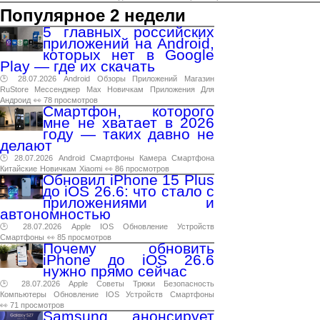
Популярное 2 недели
5 главных российских
приложений на Android,
которых нет в Google
Play — где их скачать
🕑 28.07.2026
Android
Обзоры
Приложений
Магазин
RuStore
Мессенджер
Max
Новичкам
Приложения
Для
Андроид
👀 78 просмотров
Смартфон, которого
мне не хватает в 2026
году — таких давно не
делают
🕑 28.07.2026
Android
Смартфоны
Камера
Смартфона
Китайские
Новичкам
Xiaomi
👀 86 просмотров
Обновил iPhone 15 Plus
до iOS 26.6: что стало с
приложениями и
автономностью
🕑 28.07.2026
Apple
IOS
Обновление
Устройств
Смартфоны
👀 85 просмотров
Почему обновить
iPhone до iOS 26.6
нужно прямо сейчас
🕑 28.07.2026
Apple
Советы
Трюки
Безопасность
Компьютеры
Обновление
IOS
Устройств
Смартфоны
👀 71 просмотров
Samsung анонсирует