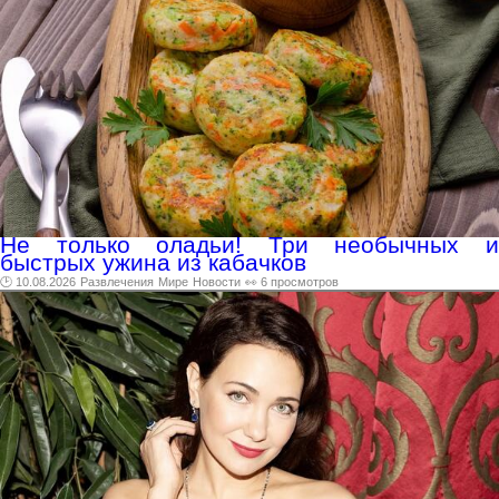
Не только оладьи! Три необычных и
быстрых ужина из кабачков
🕑 10.08.2026
Развлечения
Мире
Новости
👀 6 просмотров