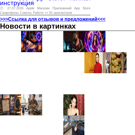
инструкция
🕑 27.07.2026
Apple
Магазин
Приложений
App
Store
Смартфоны
Советы
Работе
👀 91 просмотров
>>>Ссылка для отзывов и предложений<<<
Новости в картинках