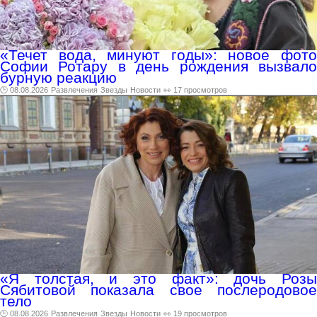
«Течет вода, минуют годы»: новое фото
Софии Ротару в день рождения вызвало
бурную реакцию
🕑 08.08.2026
Развлечения
Звезды
Новости
👀 17 просмотров
«Я толстая, и это факт»: дочь Розы
Сябитовой показала свое послеродовое
тело
🕑 08.08.2026
Развлечения
Звезды
Новости
👀 19 просмотров