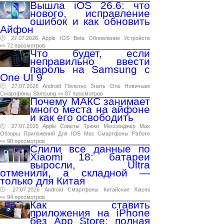
Вышла iOS 26.6: что
нового, исправление
ошибок и как обновить
Айфон
🕑 27.07.2026
Apple
IOS
Beta
Обновление
Устройств
👀 72 просмотров
Что будет, если
неправильно ввести
пароль на Samsung с
One UI 9
🕑 27.07.2026
Android
Полезно
Знать
One
Новичкам
Смартфоны
Samsung
👀 87 просмотров
Почему МАКС занимает
много места на айфоне
и как его освободить
🕑 27.07.2026
Apple
Советы
Трюки
Мессенджер
Max
Обзоры
Приложений
Для
IOS
Mac
Смартфоны
Работе
👀 90 просмотров
Слили все данные по
Xiaomi 18: батареи
выросли, Ultra
отменили, а складной —
только для Китая
🕑 27.07.2026
Android
Смартфоны
Китайские
Xiaomi
👀 94 просмотров
Как ставить
приложения на iPhone
без App Store: полная