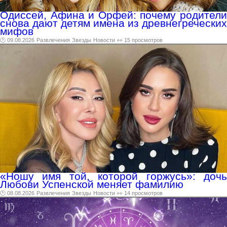
Одиссей, Афина и Орфей: почему родители
снова дают детям имена из древнегреческих
мифов
🕑 09.08.2026
Развлечения
Звезды
Новости
👀 15 просмотров
«Ношу имя той, которой горжусь»: дочь
Любови Успенской меняет фамилию
🕑 08.08.2026
Развлечения
Звезды
Новости
👀 14 просмотров