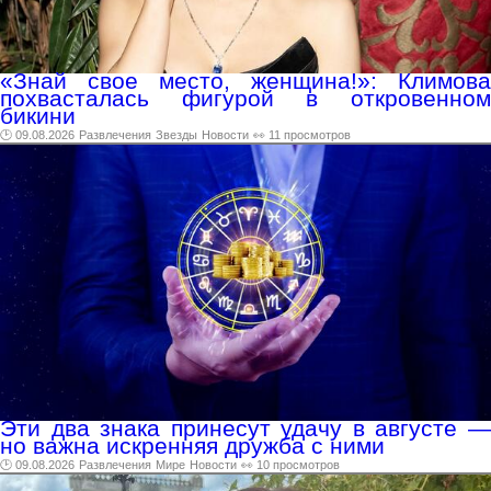
«Знай свое место, женщина!»: Климова
похвасталась фигурой в откровенном
бикини
🕑 09.08.2026
Развлечения
Звезды
Новости
👀 11 просмотров
Эти два знака принесут удачу в августе —
но важна искренняя дружба с ними
🕑 09.08.2026
Развлечения
Мире
Новости
👀 10 просмотров