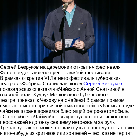
Сергей Безруков на церемонии открытия фестиваля
Фото: предоставлено пресс-службой фестиваля
В рамках открытия VI Летнего фестиваля губернских
театров «Фабрика Станиславского»
Сергей Безруков
показал эскиз спектакля «Чайка» с Анной Снаткиной в
главной роли. Худрук Московского Губернского
театра приехал к Чехову на «Чайке»! В самом прямом
смысле: вместо привычной «мхатовской» эмблемы в виде
чайки на экране появился блестящий ретро-автомобиль.
«Он же убьет «Чайку»!» – выкрикнул кто-то из чеховских
персонажей вдогонку севшему нетрезвым за руль
Треплеву. Так же может воскликнуть по поводу постановки
и кто-нибудь из критиков или зрителей – тех, кто не терпят,