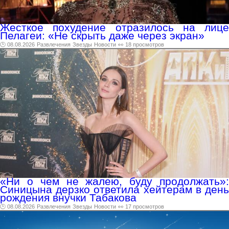
Жесткое похудение отразилось на лице
Пелагеи: «Не скрыть даже через экран»
🕑 08.08.2026
Развлечения
Звезды
Новости
👀 18 просмотров
«Ни о чем не жалею, буду продолжать»:
Синицына дерзко ответила хейтерам в день
рождения внучки Табакова
🕑 08.08.2026
Развлечения
Звезды
Новости
👀 17 просмотров