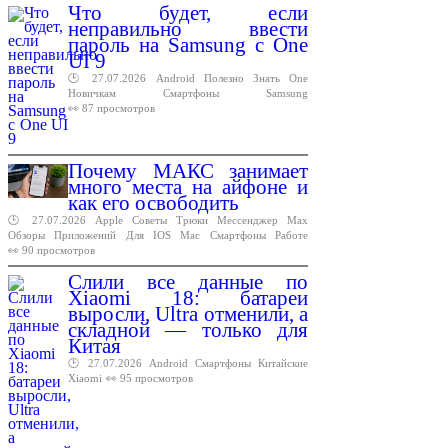
Что будет, если
неправильно ввести
пароль на Samsung с One
UI 9
🕑 27.07.2026
Android
Полезно
Знать
One
Новичкам
Смартфоны
Samsung
👀 87 просмотров
Почему МАКС занимает
много места на айфоне и
как его освободить
🕑 27.07.2026
Apple
Советы
Трюки
Мессенджер
Max
Обзоры
Приложений
Для
IOS
Mac
Смартфоны
Работе
👀 90 просмотров
Слили все данные по
Xiaomi 18: батареи
выросли, Ultra отменили, а
складной — только для
Китая
🕑 27.07.2026
Android
Смартфоны
Китайские
Xiaomi
👀 95 просмотров