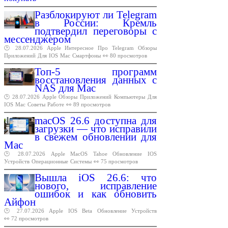
Разблокируют ли Telegram
в России: Кремль
подтвердил переговоры с
мессенджером
🕑 28.07.2026
Apple
Интересное
Про
Telegram
Обзоры
Приложений
Для
IOS
Mac
Смартфоны
👀 80 просмотров
Топ-5 программ
восстановления данных с
NAS для Mac
🕑 28.07.2026
Apple
Обзоры
Приложений
Компьютеры
Для
IOS
Mac
Советы
Работе
👀 89 просмотров
macOS 26.6 доступна для
загрузки — что исправили
в свежем обновлении для
Mac
🕑 28.07.2026
Apple
MacOS
Tahoe
Обновление
IOS
Устройств
Операционные
Системы
👀 75 просмотров
Вышла iOS 26.6: что
нового, исправление
ошибок и как обновить
Айфон
🕑 27.07.2026
Apple
IOS
Beta
Обновление
Устройств
👀 72 просмотров