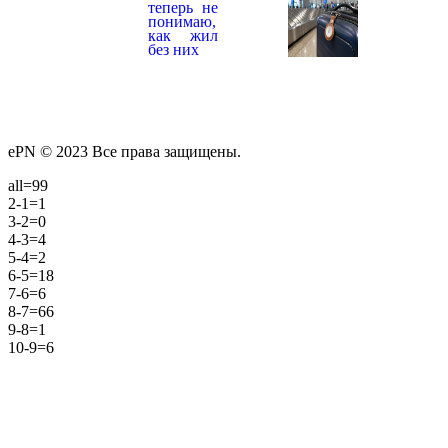
ePN © 2023 Все права защищены.
all=99
2-1=1
3-2=0
4-3=4
5-4=2
6-5=18
7-6=6
8-7=66
9-8=1
10-9=6