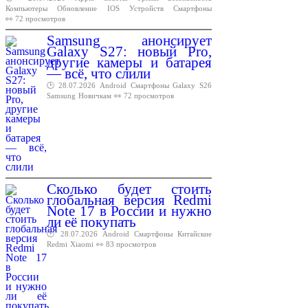
Компьютеры
Обновление
IOS
Устройств
Смартфоны
👀 72 просмотров
Samsung анонсирует
Galaxy S27: новый Pro,
другие камеры и батарея
— всё, что слили
🕑 28.07.2026
Android
Смартфоны
Galaxy
S26
Samsung
Новичкам
👀 72 просмотров
Сколько будет стоить
глобальная версия Redmi
Note 17 в России и нужно
ли её покупать
🕑 28.07.2026
Android
Смартфоны
Китайские
Redmi
Xiaomi
👀 83 просмотров