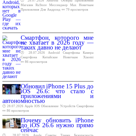
🕑 28.07.2026
Android
Обзоры
Приложений
Магазин
RuStore
Мессенджер
Max
Новичкам
Приложения
Для
Андроид
👀 79 просмотров
Смартфон, которого мне
не хватает в 2026 году —
таких давно не делают
🕑 28.07.2026
Android
Смартфоны
Камера
Смартфона
Китайские
Новичкам
Xiaomi
👀 86 просмотров
Обновил iPhone 15 Plus до
iOS 26.6: что стало с
приложениями и
автономностью
🕑 28.07.2026
Apple
IOS
Обновление
Устройств
Смартфоны
👀 86 просмотров
Почему обновить iPhone
до iOS 26.6 нужно прямо
сейчас
🕑 28.07.2026
Apple
Советы
Трюки
Безопасность