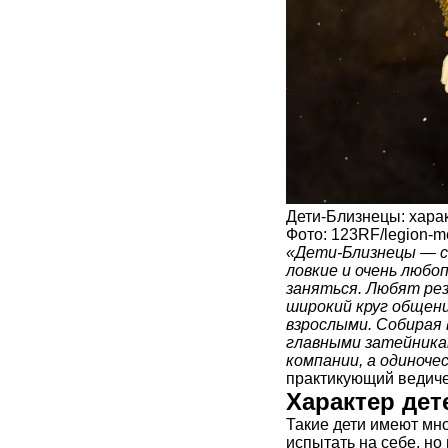
Дети-Близнецы: харак
Фото: 123RF/legion-m
«Дети-Близнецы — с
ловкие и очень любо
заняться. Любят рез
широкий круг общени
взрослыми. Собирая 
главными затейникам
компании, а одиноче
практикующий ведиче
Характер дет
Такие дети имеют мн
испытать на себе, но