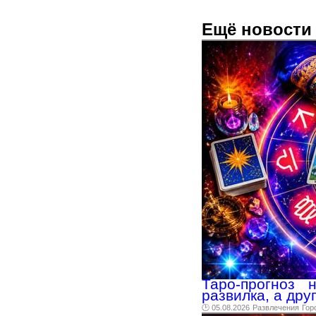
Ещё новости 
Таро-прогноз 
развилка, а др
🕑 05.08.2026
Развлечения
Гор