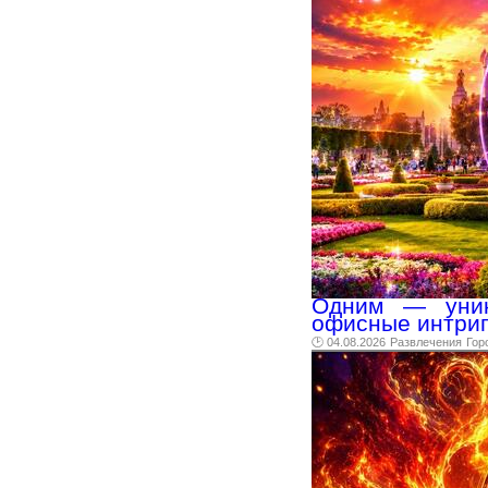
Одним — уник
офисные интриги
🕑 04.08.2026
Развлечения
Гор