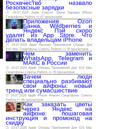
Роскачество назвало
безопасные зарядки
🕑 24.07.2026
Apple
Советы
Трюки
Зарядка
IPhone
Смартфоны
Работе
👀 67 просмотров
Приложения Ozon
Банка, Wildberries и
Яндекс Пэй скоро
удалят из App Store. Что
делать владельцам iPhone
🕑 24.07.2026
Apple
Магазин
Приложений
Обзоры
Для
IOS
Mac
Смартфоны
Советы
Работе
👀 78 просмотров
Чем заменить
WhatsApp, Telegram и
МАКС в России
🕑 24.07.2026
Apple
Обзоры
Приложений
Для
IOS
Mac
Смартфоны
Советы
Работе
👀 70 просмотров
Зачем люди
т
специально разбивают
свои айфоны: новый
тренд или сумасшествие
🕑 24.07.2026
Apple
IPhone
Ремонт
Смартфоны
Советы
Работе
👀 86 просмотров
Как заказать цветы
через Яндекс на
айфоне: пошаговая
инструкция и промокод на
скидку
🕑 23.07.2026
Apple
Обзоры
Приложений
Для
IOS
Mac