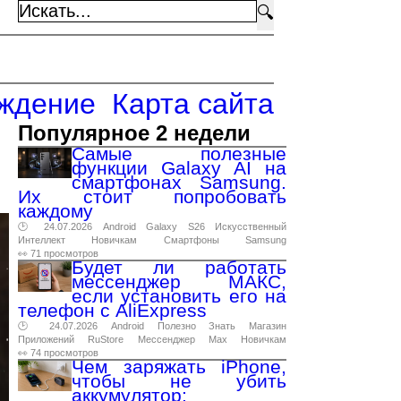
🔍
ждение
Карта сайта
Популярное 2 недели
Самые полезные
функции Galaxy AI на
смартфонах Samsung.
Их стоит попробовать
каждому
🕑 24.07.2026
Android
Galaxy
S26
Искусственный
Интеллект
Новичкам
Смартфоны
Samsung
👀 71 просмотров
Будет ли работать
мессенджер МАКС,
если установить его на
телефон с AliExpress
🕑 24.07.2026
Android
Полезно
Знать
Магазин
Приложений
RuStore
Мессенджер
Max
Новичкам
👀 74 просмотров
Чем заряжать iPhone,
чтобы не убить
аккумулятор: