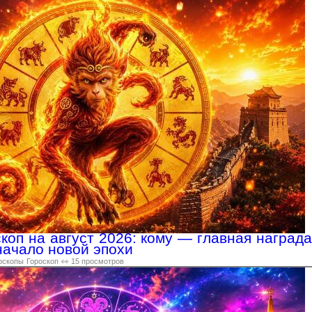
коп на август 2026: кому — главная награда
начало новой эпохи
оскопы
Гороскоп
👀 15 просмотров