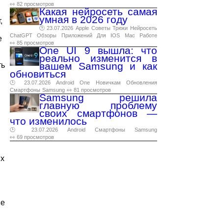
👀 82 просмотров
Какая нейросеть самая
умная в 2026 году
,
🕑 23.07.2026
Apple
Советы
Трюки
Нейросеть
ChatGPT
Обзоры
Приложений
Для
IOS
Mac
Работе
е
👀 85 просмотров
One UI 9 вышла: что
реально изменится в
вашем Samsung и как
ть
обновиться
🕑 23.07.2026
Android
One
Новичкам
Обновления
Смартфоны
Samsung
👀 81 просмотров
Samsung решила
главную проблему
своих смартфонов —
что изменилось
🕑 23.07.2026
Android
Смартфоны
Samsung
👀 69 просмотров
их
ие