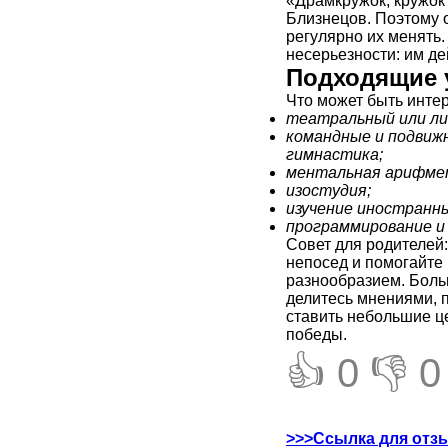
«Драмкружок, кружок 
Близнецов. Поэтому о
регулярно их менять.
несерьезности: им де
Подходящие 
Что может быть инте
театральный или ли
командные и подвиж
гимнастика;
ментальная арифме
изостудия;
изучение иностранны
программирование и
Совет для родителей
непосед и помогайте
разнообразием. Боль
делитесь мнениями, 
ставить небольшие це
победы.
👍 0
👎 0
>>>Ссылка для отз