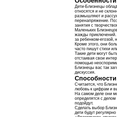
Особенности
Дети-Близнецы облад
относятся и не склон
размышляют и рассуж
перенапряжение. Поэ
занятия с творчество
Маленьких Близнецов
жажды приключений. 
за ребенком-егозой, 
Кроме этого, они бо
часто пишут стихи ил
Такие дети могут быт
отстаивая свои интер
помощью неоспоримых
Близнецы вас так заг
дискуссия.
Способности
Считается, что Близн
любовь к цифрам и 
На самом деле они м
определятся с делом 
подойдут.
Сделать выбор Близне
дети будут регулярно