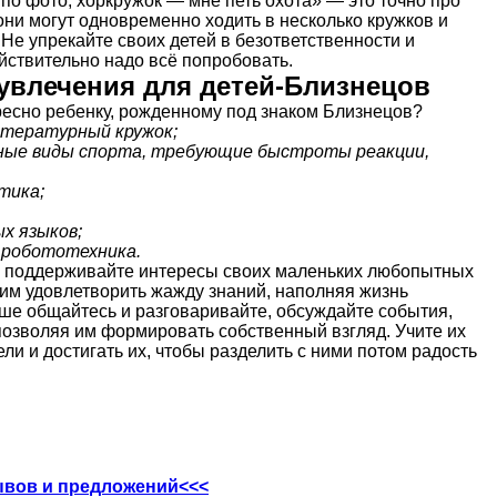
по фото, хоркружок — мне петь охота» — это точно про
ни могут одновременно ходить в несколько кружков и
 Не упрекайте своих детей в безответственности и
йствительно надо всё попробовать.
увлечения для детей-Близнецов
ресно ребенку, рожденному под знаком Близнецов?
тературный кружок;
ные виды спорта, требующие быстроты реакции,
тика;
х языков;
 робототехника.
: поддерживайте интересы своих маленьких любопытных
 им удовлетворить жажду знаний, наполняя жизнь
ше общайтесь и разговаривайте, обсуждайте события,
позволяя им формировать собственный взгляд. Учите их
ли и достигать их, чтобы разделить с ними потом радость
ывов и предложений<<<