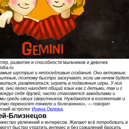
тер, развитие и способности мальчиков и девочек
edia.ru
амые шустрые и непоседливые создания. Они активные,
пытные, поэтому быстро заскучают, если им нечем буде
виться, развлекаться, играть в подвижные игры. У них
я, они легко находят общий язык как с детьми, так и с
вокруг себя друзей, часто становятся заводилами и
и среди своих сверстников. Нуждаются в коллективе и
ство переносят тяжело и болезненно»,
— говорит
ский астролог
Ирина Орлова
.
ей-Близнецов
ожество увлечений и интересов. Желают всё попробовать и
 могут быстро утратить интерес и без сожалений бросить