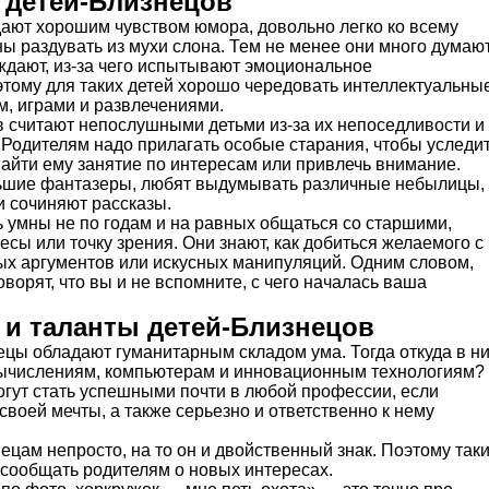
 детей-Близнецов
ают хорошим чувством юмора, довольно легко ко всему
ны раздувать из мухи слона. Тем не менее они много думают
дают, из-за чего испытывают эмоциональное
тому для таких детей хорошо чередовать интеллектуальны
м, играми и развлечениями.
 считают непослушными детьми из-за их непоседливости и
Родителям надо прилагать особые старания, чтобы уследи
найти ему занятие по интересам или привлечь внимание.
льшие фантазеры, любят выдумывать различные небылицы,
и сочиняют рассказы.
ь умны не по годам и на равных общаться со старшими,
есы или точку зрения. Они знают, как добиться желаемого с
 аргументов или искусных манипуляций. Одним словом,
оворят, что вы и не вспомните, с чего началась ваша
 и таланты детей-Близнецов
ецы обладают гуманитарным складом ума. Тогда откуда в н
вычислениям, компьютерам и инновационным технологиям?
огут стать успешными почти в любой профессии, если
своей мечты, а также серьезно и ответственно к нему
цам непросто, на то он и двойственный знак. Поэтому так
 сообщать родителям о новых интересах.