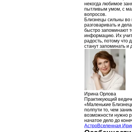
некогда любимое зан
пытливым умом, с ма
вопросов.
Близнецы сильны во в
разговаривать и дел
быстро запоминают т
информацию. Их учит
радость, потому что 
станут запоминать и 
Ирина Орлова
Практикующий ведиче
«Маленькие Близнецы
полпути то, чем зани
возможности нужно ра
начатое дело до коне
АстроВселенная Ири