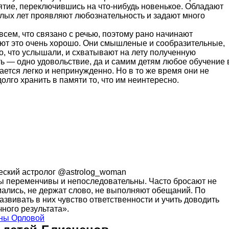
ятие, переключившись на что-нибудь новенькое. Обладают
лых лет проявляют любознательность и задают много
сем, что связано с речью, поэтому рано начинают
ают это очень хорошо. Они смышленые и сообразительные,
о, что услышали, и схватывают на лету полученную
ь — одно удовольствие, да и самим детям любое обучение 
дается легко и непринужденно. Но в то же время они не
долго хранить в памяти то, что им неинтересно.
ский астролог @astrolog_woman
 переменчивы и непоследовательны. Часто бросают не
мались, не держат слово, не выполняют обещаний. По
звивать в них чувство ответственности и учить доводить
чного результата».
ны Орловой