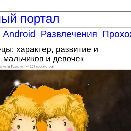
ный портал
Android
Развлечения
Прохо
цы: характер, развитие и
 мальчиков и девочек
оскопы
Гороскоп
👀 139 просмотров