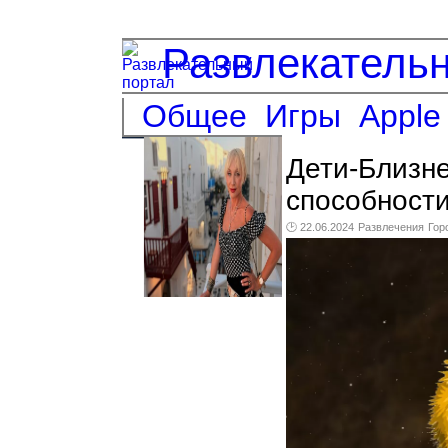
Развлекатель
Общее
Игры
Apple
Дети-Близне
способности
🕑 22.06.2024
Развлечения
Гор