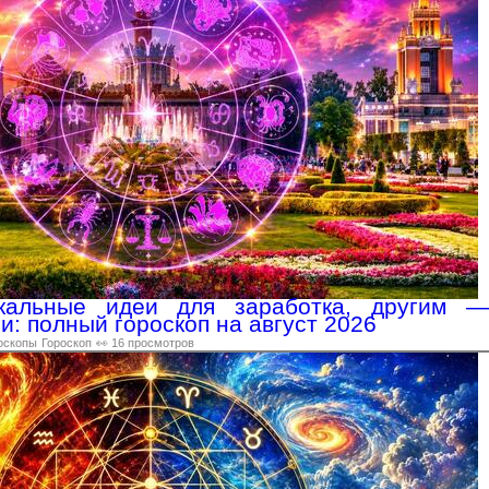
альные идеи для заработка, другим —
: полный гороскоп на август 2026
оскопы
Гороскоп
👀 16 просмотров