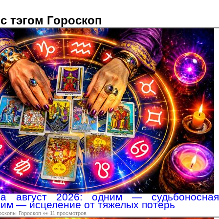
с тэгом Гороскоп
на август 2026: одним — судьбоносная
угим — исцеление от тяжелых потерь
оскопы
Гороскоп
👀 11 просмотров