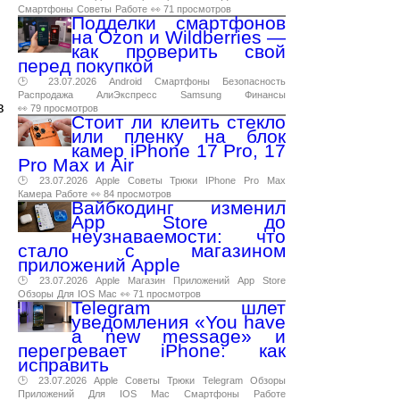
Смартфоны
Советы
Работе
👀 71 просмотров
Подделки смартфонов
на Ozon и Wildberries —
как проверить свой
перед покупкой
🕑 23.07.2026
Android
Смартфоны
Безопасность
Распродажа
АлиЭкспресс
Samsung
Финансы
в
👀 79 просмотров
Стоит ли клеить стекло
или пленку на блок
камер iPhone 17 Pro, 17
Pro Max и Air
🕑 23.07.2026
Apple
Советы
Трюки
IPhone
Pro
Max
Камера
Работе
👀 84 просмотров
Вайбкодинг изменил
App Store до
неузнаваемости: что
стало с магазином
приложений Apple
🕑 23.07.2026
Apple
Магазин
Приложений
App
Store
Обзоры
Для
IOS
Mac
👀 71 просмотров
Telegram шлет
уведомления «You have
a new message» и
перегревает iPhone: как
исправить
🕑 23.07.2026
Apple
Советы
Трюки
Telegram
Обзоры
Приложений
Для
IOS
Mac
Смартфоны
Работе