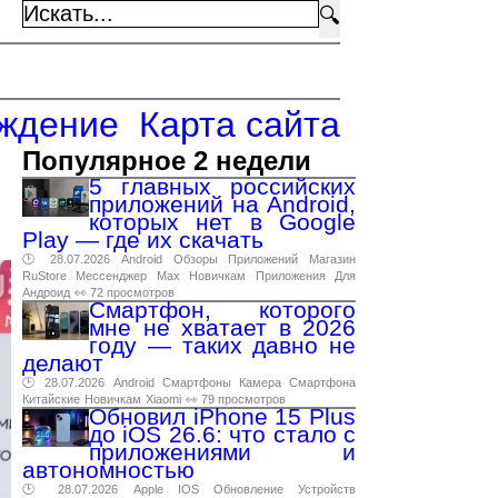
🔍
ждение
Карта сайта
Популярное 2 недели
5 главных российских
приложений на Android,
которых нет в Google
Play — где их скачать
🕑 28.07.2026
Android
Обзоры
Приложений
Магазин
RuStore
Мессенджер
Max
Новичкам
Приложения
Для
Андроид
👀 72 просмотров
Смартфон, которого
мне не хватает в 2026
году — таких давно не
делают
🕑 28.07.2026
Android
Смартфоны
Камера
Смартфона
Китайские
Новичкам
Xiaomi
👀 79 просмотров
Обновил iPhone 15 Plus
до iOS 26.6: что стало с
приложениями и
автономностью
🕑 28.07.2026
Apple
IOS
Обновление
Устройств