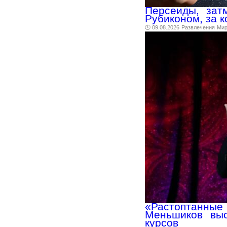
Персеиды, зат
Рубиконом, за к
🕑 09.08.2026
Развлечения
Ми
«Растоптанн
Меньшиков выс
курсов