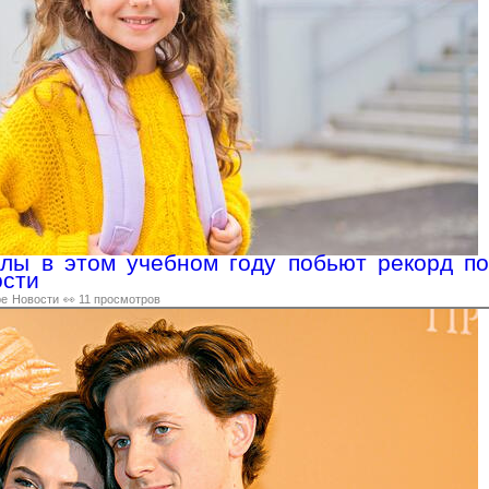
лы в этом учебном году побьют рекорд по
ости
ре
Новости
👀 11 просмотров