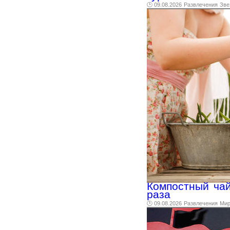
🕑 09.08.2026
Развлечения
Зве
Компостный чай
раза
🕑 09.08.2026
Развлечения
Ми