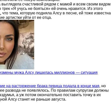
 выглядела счастливой рядом с мамой и всем своим видом
 трек «Я учусь не бояться» ей очень нравится. Из этого
 что тема, которую подняла Алсу в песне, ей тоже известна
ие артистки уйти от ее отца.
 измены мужа Алсу лишилась миллионов — ситуация
ие на расторжение брака певица подала в конце мая
, но
 ее развода не появлялось. По правилам супругам должны
аздумья, а уж потом окончательно поставить точку в их
дной Алсу станет не раньше августа.