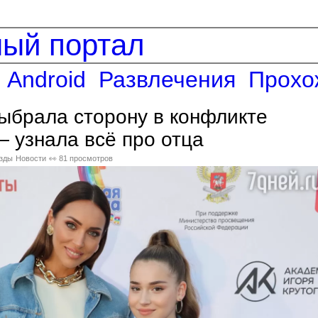
ный портал
Android
Развлечения
Прохо
ыбрала сторону в конфликте
 узнала всё про отца
зды
Новости
👀 81 просмотров