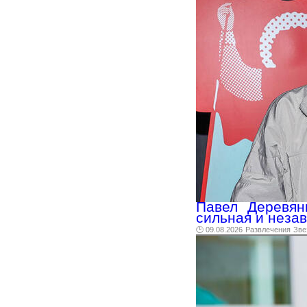
Павел Деревян
сильная и неза
🕑 09.08.2026
Развлечения
Зве