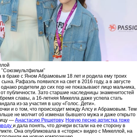
ллой
о "Союзмультфильм"
 в браке с Яном Абрамовым 18 лет и родила ему троих
 сына. Рафаэль появился на свет в 2016 году, а в августе
, однако родители до сих пор не показывают лицо мальчика,
о от публичности. Зато старшие наследницы знаменитостей
бремя славы, а 16-летняя Микелла даже успела стать
андала из-за участия в шоу «Голос. Дети».
очки и о том, что происходит между Алсу и Абрамовым. Тем
ольше не молчит об изменах бывшего мужа и даже открыто
ницу —
Анастасию Решетову
.
Новую песню артистка тоже
зводу
и дала понять, что дочери встали на ее сторону в
икте. Она опубликовала в «сторис» видео с Микеллой, на
исполнили ее новую композицию.