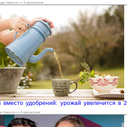
зды
Новости
👀 8 просмотров
 вместо удобрений: урожай увеличится в 2
ре
Новости
👀 9 просмотров