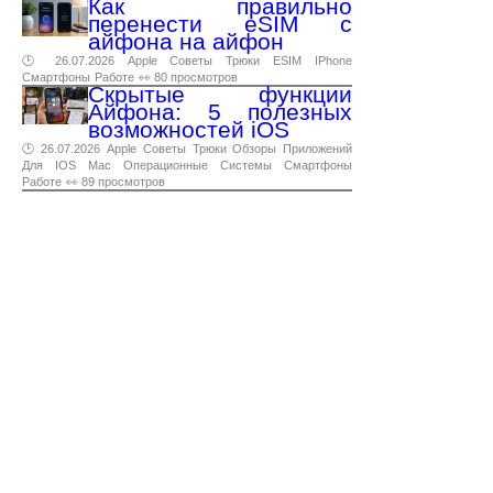
Как правильно
перенести eSIM с
айфона на айфон
🕑 26.07.2026
Apple
Советы
Трюки
ESIM
IPhone
Смартфоны
Работе
👀 80 просмотров
Скрытые функции
Айфона: 5 полезных
возможностей iOS
🕑 26.07.2026
Apple
Советы
Трюки
Обзоры
Приложений
Для
IOS
Mac
Операционные
Системы
Смартфоны
Работе
👀 89 просмотров