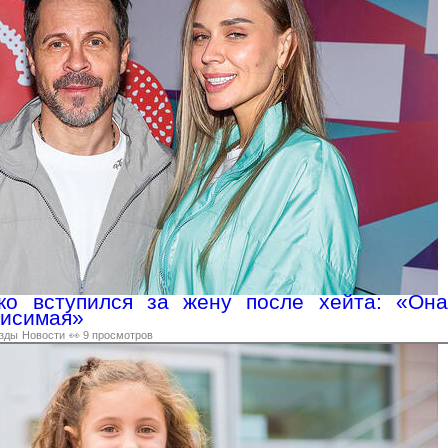
ко вступился за жену после хейта: «Она
висимая»
зды
Новости
👀 9 просмотров