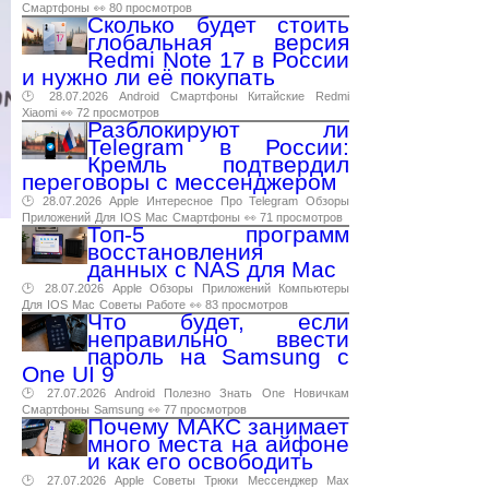
Смартфоны
👀 80 просмотров
Сколько будет стоить
глобальная версия
Redmi Note 17 в России
и нужно ли её покупать
🕑 28.07.2026
Android
Смартфоны
Китайские
Redmi
Xiaomi
👀 72 просмотров
Разблокируют ли
Telegram в России:
Кремль подтвердил
переговоры с мессенджером
🕑 28.07.2026
Apple
Интересное
Про
Telegram
Обзоры
Приложений
Для
IOS
Mac
Смартфоны
👀 71 просмотров
Топ-5 программ
восстановления
данных с NAS для Mac
🕑 28.07.2026
Apple
Обзоры
Приложений
Компьютеры
Для
IOS
Mac
Советы
Работе
👀 83 просмотров
Что будет, если
неправильно ввести
пароль на Samsung с
One UI 9
🕑 27.07.2026
Android
Полезно
Знать
One
Новичкам
Смартфоны
Samsung
👀 77 просмотров
Почему МАКС занимает
много места на айфоне
и как его освободить
🕑 27.07.2026
Apple
Советы
Трюки
Мессенджер
Max