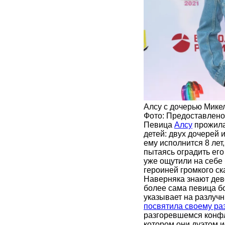
Алсу с дочерью Мике
Фото: Предоставлен
Певица
Алсу
прожила
детей: двух дочерей и
ему исполнится 8 лет
пытаясь оградить ег
уже ощутили на себе 
героиней громкого ск
Наверняка знают дев
более сама певица б
указывает на разлуч
посвятила своему ра
разгоревшемся конфл
котором они дуэтом 