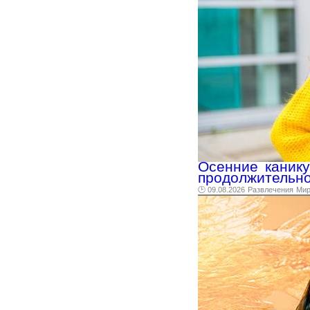
Осенние канику
продолжительн
🕑 09.08.2026
Развлечения
Ми