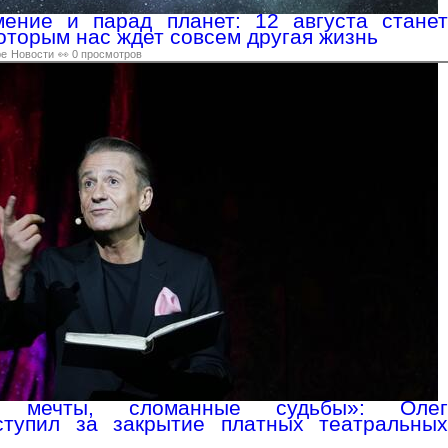
мение и парад планет: 12 августа станет
оторым нас ждет совсем другая жизнь
ре
Новости
👀 0 просмотров
ые мечты, сломанные судьбы»: Олег
тупил за закрытие платных театральных