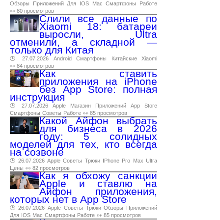
Обзоры
Приложений
Для
IOS
Mac
Смартфоны
Работе
👀 80 просмотров
Слили все данные по
Xiaomi 18: батареи
выросли, Ultra
отменили, а складной —
только для Китая
🕑 27.07.2026
Android
Смартфоны
Китайские
Xiaomi
👀 84 просмотров
Как ставить
приложения на iPhone
без App Store: полная
инструкция
🕑 27.07.2026
Apple
Магазин
Приложений
App
Store
Смартфоны
Советы
Работе
👀 85 просмотров
Какой Айфон выбрать
для бизнеса в 2026
году: 5 солидных
моделей для тех, кто всегда
на созвоне
🕑 26.07.2026
Apple
Советы
Трюки
IPhone
Pro
Max
Ultra
Цены
👀 82 просмотров
Как я обхожу санкции
Apple и ставлю на
Айфон приложения,
которых нет в App Store
🕑 26.07.2026
Apple
Советы
Трюки
Обзоры
Приложений
Для
IOS
Mac
Смартфоны
Работе
👀 85 просмотров