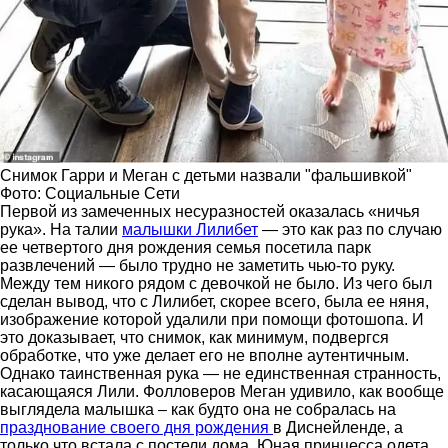
Снимок Гарри и Меган с детьми назвали "фальшивкой"
Фото: Социальные Сети
Первой из замеченных несуразностей оказалась «ничья
рука». На талии
малышки Лилибет
— это как раз по случаю
ее четвертого дня рождения семья посетила парк
развлечений — было трудно не заметить чью-то руку.
Между тем никого рядом с девочкой не было. Из чего был
сделан вывод, что с Лилибет, скорее всего, была ее няня,
изображение которой удалили при помощи фотошопа. И
это доказывает, что снимок, как минимум, подвергся
обработке, что уже делает его не вполне аутентичным.
Однако таинственная рука — не единственная странность,
касающаяся Лили. Фолловеров Меган удивило, как вообще
выглядела малышка – как будто она не собралась на
празднование своего дня рождения
в Диснейленде, а
только что встала с постели дома. Юная принцесса одета