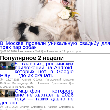
В Москве провели уникальную свадьбу для
трех пар собак
🕑 07.08.2026
Развлечения
Мой
Дом
Новости
👀 17 просмотров
Популярное 2 недели
5 главных российских
приложений на Android,
которых нет в Google
Play — где их скачать
🕑 28.07.2026
Android
Обзоры
Приложений
Магазин
RuStore
Мессенджер
Max
Новичкам
Приложения
Для
Андроид
👀 69 просмотров
Смартфон, которого
мне не хватает в 2026
году — таких давно не
делают
🕑 28.07.2026
Android
Смартфоны
Камера
Смартфона