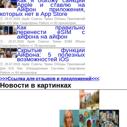
Как я обхожу санкции
Apple и ставлю на
Айфон приложения,
которых нет в App Store
🕑 26.07.2026
Apple
Советы
Трюки
Обзоры
Приложений
Для
IOS
Mac
Смартфоны
Работе
👀 82 просмотров
Как правильно
перенести eSIM с
айфона на айфон
🕑 26.07.2026
Apple
Советы
Трюки
ESIM
IPhone
Смартфоны
Работе
👀 78 просмотров
Скрытые функции
Айфона: 5 полезных
возможностей iOS
🕑 26.07.2026
Apple
Советы
Трюки
Обзоры
Приложений
Для
IOS
Mac
Операционные
Системы
Смартфоны
Работе
👀 84 просмотров
>>>Ссылка для отзывов и предложений<<<
Новости в картинках