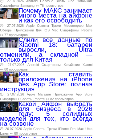
🕑 27.07.2026
Android
Полезно
Знать
One
Новичкам
Смартфоны
Samsung
👀 76 просмотров
Почему МАКС занимает
много места на айфоне
и как его освободить
🕑 27.07.2026
Apple
Советы
Трюки
Мессенджер
Max
Обзоры
Приложений
Для
IOS
Mac
Смартфоны
Работе
👀 77 просмотров
Слили все данные по
Xiaomi 18: батареи
выросли, Ultra
отменили, а складной —
только для Китая
🕑 27.07.2026
Android
Смартфоны
Китайские
Xiaomi
👀 80 просмотров
Как ставить
приложения на iPhone
без App Store: полная
инструкция
🕑 27.07.2026
Apple
Магазин
Приложений
App
Store
Смартфоны
Советы
Работе
👀 82 просмотров
Какой Айфон выбрать
для бизнеса в 2026
году: 5 солидных
моделей для тех, кто всегда
на созвоне
🕑 26.07.2026
Apple
Советы
Трюки
IPhone
Pro
Max
Ultra
Цены
👀 80 просмотров