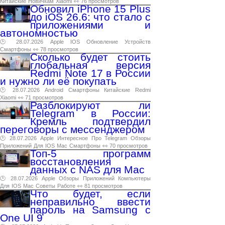
Китайские
Новичкам
Xiaomi
👀 76 просмотров
Обновил iPhone 15 Plus
до iOS 26.6: что стало с
приложениями и
автономностью
🕑 28.07.2026
Apple
IOS
Обновление
Устройств
Смартфоны
👀 78 просмотров
Сколько будет стоить
глобальная версия
Redmi Note 17 в России
и нужно ли её покупать
🕑 28.07.2026
Android
Смартфоны
Китайские
Redmi
Xiaomi
👀 71 просмотров
Разблокируют ли
Telegram в России:
Кремль подтвердил
переговоры с мессенджером
🕑 28.07.2026
Apple
Интересное
Про
Telegram
Обзоры
Приложений
Для
IOS
Mac
Смартфоны
👀 70 просмотров
Топ-5 программ
восстановления
данных с NAS для Mac
🕑 28.07.2026
Apple
Обзоры
Приложений
Компьютеры
Для
IOS
Mac
Советы
Работе
👀 81 просмотров
Что будет, если
неправильно ввести
пароль на Samsung с
One UI 9