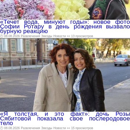
«Течет вода, минуют годы»: новое фото
Софии Ротару в день рождения вызвало
бурную реакцию
🕑 08.08.2026
Развлечения
Звезды
Новости
👀 13 просмотров
«Я толстая, и это факт»: дочь Розы
Сябитовой показала свое послеродовое
тело
🕑 08.08.2026
Развлечения
Звезды
Новости
👀 15 просмотров