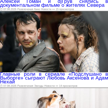
Алексей Гоман и djГрув снялись в
документальном фильме о жителях Севера
🕑 07.08.2026
Развлечения
Кино
Новости
👀 15 просмотров
Главные роли в сериале «Подслушано в
Выборге» сыграют Любовь Аксенова и Адам
Нехай
🕑 07.08.2026
Развлечения
Звезды
Новости
👀 14 просмотров