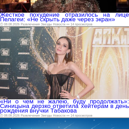
Жесткое похудение отразилось на лице
Пелагеи: «Не скрыть даже через экран»
🕑 08.08.2026
Развлечения
Звезды
Новости
👀 14 просмотров
«Ни о чем не жалею, буду продолжать»:
Синицына дерзко ответила хейтерам в день
рождения внучки Табакова
🕑 08.08.2026
Развлечения
Звезды
Новости
👀 14 просмотров