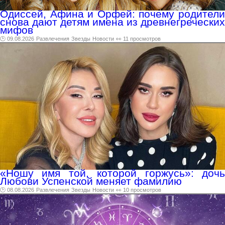
Одиссей, Афина и Орфей: почему родители
снова дают детям имена из древнегреческих
мифов
🕑 09.08.2026
Развлечения
Звезды
Новости
👀 11 просмотров
«Ношу имя той, которой горжусь»: дочь
Любови Успенской меняет фамилию
🕑 08.08.2026
Развлечения
Звезды
Новости
👀 10 просмотров