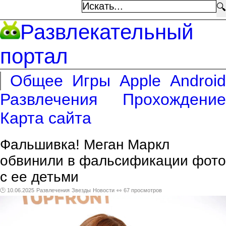
🔍
Развлекательный
портал
Общее
Игры
Apple
Android
Развлечения
Прохождение
Карта сайта
Фальшивка! Меган Маркл
обвинили в фальсификации фото
с ее детьми
🕑 10.06.2025
Развлечения
Звезды
Новости
👀 67 просмотров