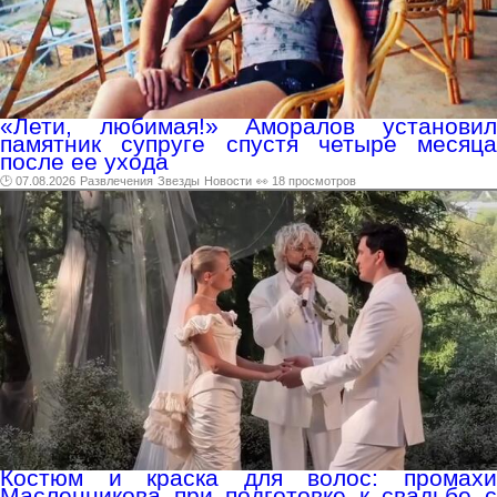
«Лети, любимая!» Аморалов установил
памятник супруге спустя четыре месяца
после ее ухода
🕑 07.08.2026
Развлечения
Звезды
Новости
👀 18 просмотров
Костюм и краска для волос: промахи
Масленникова при подготовке к свадьбе с