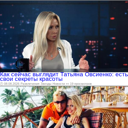
Как сейчас выглядит Татьяна Овсиенко: есть
свои секреты красоты
🕑 08.08.2026
Развлечения
Звезды
Новости
👀 19 просмотров