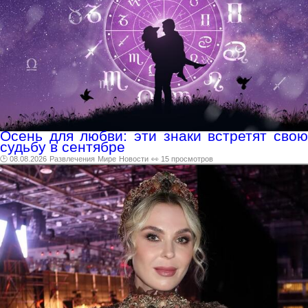
Осень для любви: эти знаки встретят свою
судьбу в сентябре
🕑 08.08.2026
Развлечения
Мире
Новости
👀 15 просмотров