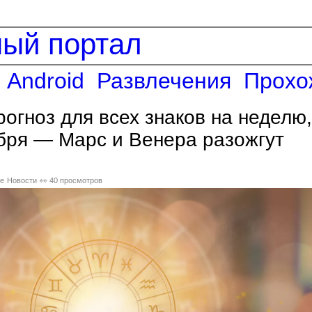
ный портал
Android
Развлечения
Прохо
рогноз для всех знаков на неделю,
ября — Марс и Венера разожгут
е
Новости
👀 40 просмотров