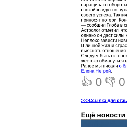
наращивают обороты,
спокойно идут по пут
своего успеха. Такт
приносят потери. Ко
— сообщил Глоба в 
Астролог отметил, чт
однако он даст силы
Неплохо завести новы
В личной жизни страс
выяснять отношения и
Следует быть осторо
жестоко обмануться в
Ранее мы писали
о б
Елена Негрей
.
👍 0
👎 0
>>>Ссылка для отз
Ещё новости 