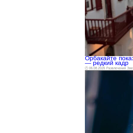
Орбакайте пока
— редкий кадр
🕑 06.08.2026
Развлечения
Зве