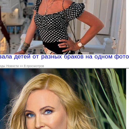
зала детей от разных браков на одном фото
зды
Новости
👀 8 просмотров