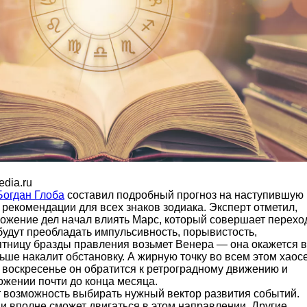
edia.ru
Богдан Глоба
составил подробный прогноз на наступившую
рекомендации для всех знаков зодиака. Эксперт отметил,
ложение дел начал влиять Марс, который совершает перехо
будут преобладать импульсивность, порывистость,
пятницу бразды правления возьмет Венера — она окажется в
ше накалит обстановку. А жирную точку во всем этом хаос
 воскресенье он обратится к ретроградному движению и
ожении почти до конца месяца.
 возможность выбирать нужный вектор развития событий.
 и вполне сможет двигаться в этом направлении. Другие