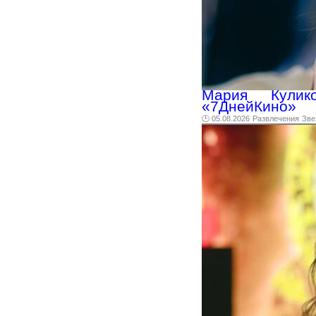
Мария Кулик
«7ДнейКино»
🕑 05.08.2026
Развлечения
Зве