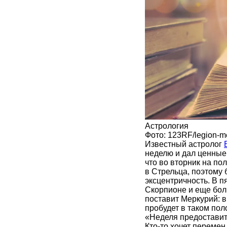
Астрология
Фото: 123RF/legion-m
Известный астролог
неделю и дал ценные 
что во вторник на по
в Стрельца, поэтому 
эксцентричность. В 
Скорпионе и еще боль
поставит Меркурий: в
пробудет в таком пол
«Неделя предоставит
Кто-то хочет перемен