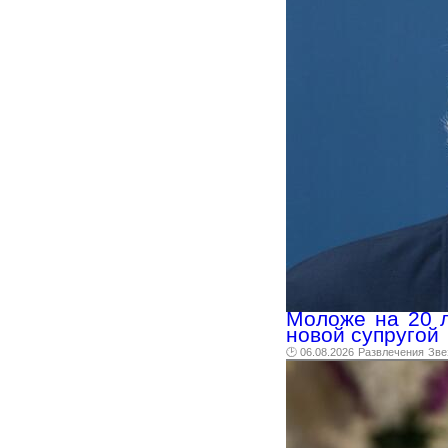
Моложе на 20 л
новой супругой
🕑 06.08.2026
Развлечения
Зве