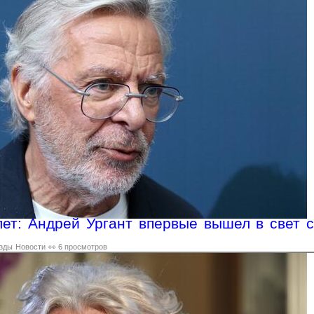
ет: Андрей Ургант впервые вышел в свет с
зды
Новости
👀 6 просмотров