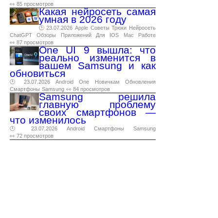
👀 85 просмотров
Какая нейросеть самая
умная в 2026 году
🕑 23.07.2026
Apple
Советы
Трюки
Нейросеть
ChatGPT
Обзоры
Приложений
Для
IOS
Mac
Работе
👀 87 просмотров
One UI 9 вышла: что
реально изменится в
вашем Samsung и как
обновиться
🕑 23.07.2026
Android
One
Новичкам
Обновления
Смартфоны
Samsung
👀 84 просмотров
Samsung решила
главную проблему
своих смартфонов —
что изменилось
🕑 23.07.2026
Android
Смартфоны
Samsung
👀 72 просмотров