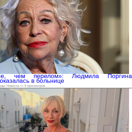
ше, чем перелом»: Людмила Поргина
 оказалась в больнице
зды
Новости
👀 9 просмотров