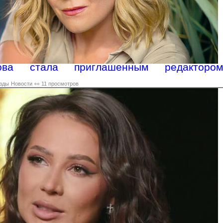
ова стала приглашенным редактором
зды
Новости
👀 11 просмотров