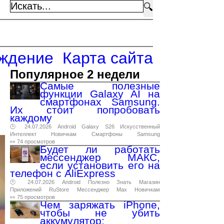
🔍
ждение
Карта сайта
Популярное 2 недели
Самые полезные
функции Galaxy AI на
смартфонах Samsung.
Их стоит попробовать
каждому
🕑 24.07.2026
Android
Galaxy
S26
Искусственный
Интеллект
Новичкам
Смартфоны
Samsung
👀 74 просмотров
Будет ли работать
мессенджер МАКС,
если установить его на
телефон с AliExpress
🕑 24.07.2026
Android
Полезно
Знать
Магазин
Приложений
RuStore
Мессенджер
Max
Новичкам
👀 75 просмотров
Чем заряжать iPhone,
чтобы не убить
аккумулятор: