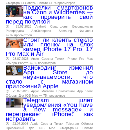
Смартфоны
Советы
Работе
👀 74 просмотров
Подделки смартфонов
на Ozon и Wildberries —
как проверить свой
перед покупкой
🕑 23.07.2026
Android
Смартфоны
Безопасность
Распродажа
АлиЭкспресс
Samsung
Финансы
👀 82 просмотров
Стоит ли клеить стекло
или пленку на блок
камер iPhone 17 Pro, 17
Pro Max и Air
🕑 23.07.2026
Apple
Советы
Трюки
IPhone
Pro
Max
Камера
Работе
👀 86 просмотров
Вайбкодинг изменил
App Store до
неузнаваемости: что
стало с магазином
приложений Apple
🕑 23.07.2026
Apple
Магазин
Приложений
App
Store
Обзоры
Для
IOS
Mac
👀 75 просмотров
Telegram шлет
уведомления «You have
a new message» и
перегревает iPhone: как
исправить
🕑 23.07.2026
Apple
Советы
Трюки
Telegram
Обзоры
Приложений
Для
IOS
Mac
Смартфоны
Работе