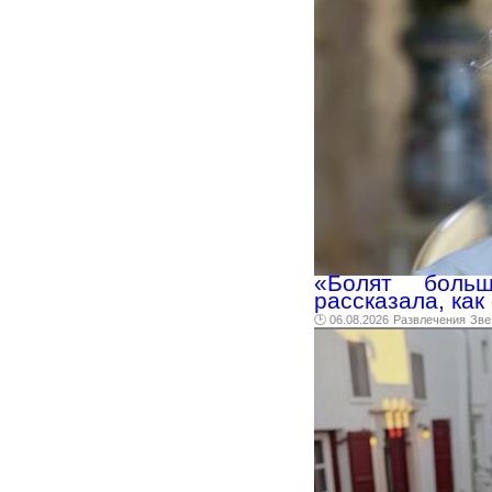
«Болят боль
рассказала, как
🕑 06.08.2026
Развлечения
Зве