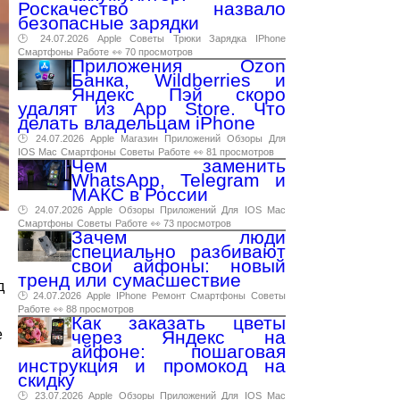
Роскачество назвало
безопасные зарядки
🕑 24.07.2026
Apple
Советы
Трюки
Зарядка
IPhone
Смартфоны
Работе
👀 70 просмотров
Приложения Ozon
Банка, Wildberries и
Яндекс Пэй скоро
удалят из App Store. Что
делать владельцам iPhone
🕑 24.07.2026
Apple
Магазин
Приложений
Обзоры
Для
IOS
Mac
Смартфоны
Советы
Работе
👀 81 просмотров
Чем заменить
WhatsApp, Telegram и
МАКС в России
🕑 24.07.2026
Apple
Обзоры
Приложений
Для
IOS
Mac
Смартфоны
Советы
Работе
👀 73 просмотров
Зачем люди
специально разбивают
свои айфоны: новый
тренд или сумасшествие
д
🕑 24.07.2026
Apple
IPhone
Ремонт
Смартфоны
Советы
Работе
👀 88 просмотров
Как заказать цветы
е
через Яндекс на
айфоне: пошаговая
инструкция и промокод на
скидку
🕑 23.07.2026
Apple
Обзоры
Приложений
Для
IOS
Mac