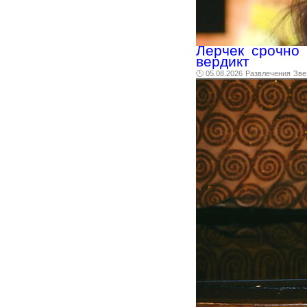
Лерчек срочно 
вердикт
🕑 05.08.2026
Развлечения
Зве