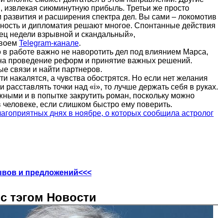
 извлекая сиюминутную прибыль. Третьи же просто
и развития и расширения спектра дел. Вы сами – локомотив
ичность и дипломатия решают многое. Спонтанные действия
нец недели взрывной и скандальный»,
своем
Telegram-канале
.
о в работе важно не наворотить дел под влиянием Марса,
 на проведение реформ и принятие важных решений.
е связи и найти партнеров.
ти накалятся, а чувства обострятся. Но если нет желания
 расставлять точки над «i», то лучше держать себя в руках.
жными и в попытке закрутить роман, поскольку можно
 человеке, если слишком быстро ему поверить.
лагоприятных днях в ноябре, о которых сообщила астролог
ывов и предложений<<<
с тэгом Новости