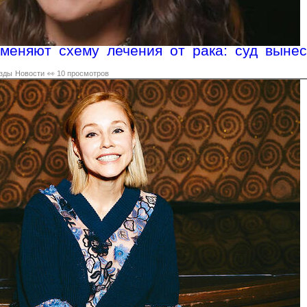
меняют схему лечения от рака: суд вынес
зды
Новости
👀 10 просмотров