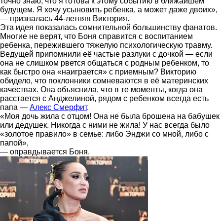
точно знаю, что я готова к этому событию в ближайшем
будущем. Я хочу усыновить ребенка, а может даже двоих»,
— призналась 44-летняя Виктория.
Эта идея показалась сомнительной большинству фанатов.
Многие не верят, что Боня справится с воспитанием
ребенка, пережившего тяжелую психологическую травму.
Ведущей припомнили её частые разлуки с дочкой — если
она не слишком рвется общаться с родным ребенком, то
как быстро она «наиграется» с приемным? Викторию
обидело, что поклонники сомневаются в её материнских
качествах. Она объяснила, что в те моменты, когда она
расстается с Анджелиной, рядом с ребенком всегда есть
папа —
Алекс Смерфит
.
«Моя дочь жила с отцом! Она не была брошена на бабушек
или дедушек. Никогда с ними не жила! У нас всегда было
«золотое правило» в семье: либо Энджи со мной, либо с
папой»,
— оправдывается Боня.