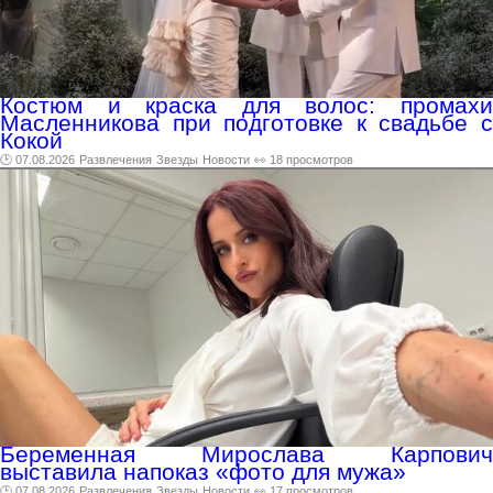
Костюм и краска для волос: промахи
Масленникова при подготовке к свадьбе с
Кокой
🕑 07.08.2026
Развлечения
Звезды
Новости
👀 18 просмотров
Беременная Мирослава Карпович
выставила напоказ «фото для мужа»
🕑 07.08.2026
Развлечения
Звезды
Новости
👀 17 просмотров