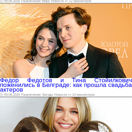
🕑 09.08.2026
Развлечения
Мире
Новости
👀 12 просмотров
Федор Федотов и Тина Стойилкович
поженились в Белграде: как прошла свадьба
актеров
🕑 09.08.2026
Развлечения
Звезды
Новости
👀 14 просмотров