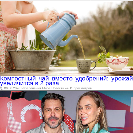
Компостный чай вместо удобрений: урожай
увеличится в 2 раза
🕑 09.08.2026
Развлечения
Мире
Новости
👀 11 просмотров