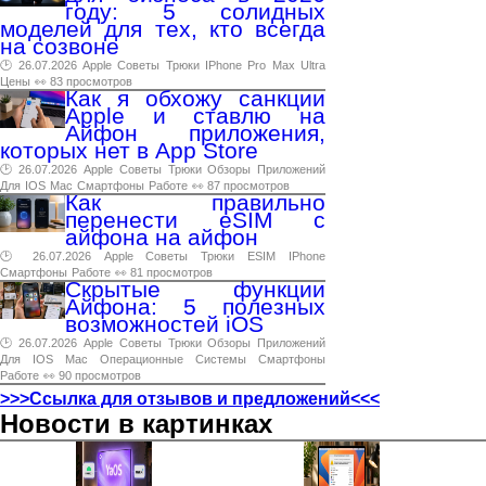
году: 5 солидных
моделей для тех, кто всегда
на созвоне
🕑 26.07.2026
Apple
Советы
Трюки
IPhone
Pro
Max
Ultra
Цены
👀 83 просмотров
Как я обхожу санкции
Apple и ставлю на
Айфон приложения,
которых нет в App Store
🕑 26.07.2026
Apple
Советы
Трюки
Обзоры
Приложений
Для
IOS
Mac
Смартфоны
Работе
👀 87 просмотров
Как правильно
перенести eSIM с
айфона на айфон
🕑 26.07.2026
Apple
Советы
Трюки
ESIM
IPhone
Смартфоны
Работе
👀 81 просмотров
Скрытые функции
Айфона: 5 полезных
возможностей iOS
🕑 26.07.2026
Apple
Советы
Трюки
Обзоры
Приложений
Для
IOS
Mac
Операционные
Системы
Смартфоны
Работе
👀 90 просмотров
>>>Ссылка для отзывов и предложений<<<
Новости в картинках