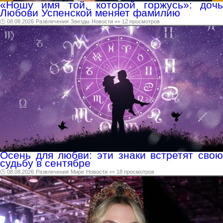
«Ношу имя той, которой горжусь»: дочь
Любови Успенской меняет фамилию
🕑 08.08.2026
Развлечения
Звезды
Новости
👀 12 просмотров
Осень для любви: эти знаки встретят свою
судьбу в сентябре
🕑 08.08.2026
Развлечения
Мире
Новости
👀 18 просмотров