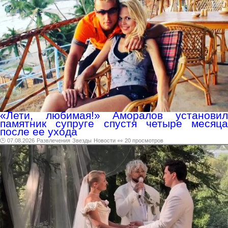
«Лети, любимая!» Аморалов установил
памятник супруге спустя четыре месяца
после ее ухода
🕑 07.08.2026
Развлечения
Звезды
Новости
👀 20 просмотров