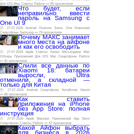
Для
IOS
Mac
Советы
Работе
👀 85 просмотров
Что будет, если
неправильно ввести
пароль на Samsung с
One UI 9
🕑 27.07.2026
Android
Полезно
Знать
One
Новичкам
Смартфоны
Samsung
👀 79 просмотров
Почему МАКС занимает
много места на айфоне
и как его освободить
🕑 27.07.2026
Apple
Советы
Трюки
Мессенджер
Max
Обзоры
Приложений
Для
IOS
Mac
Смартфоны
Работе
👀 81 просмотров
Слили все данные по
Xiaomi 18: батареи
выросли, Ultra
отменили, а складной —
только для Китая
🕑 27.07.2026
Android
Смартфоны
Китайские
Xiaomi
👀 86 просмотров
Как ставить
приложения на iPhone
без App Store: полная
инструкция
🕑 27.07.2026
Apple
Магазин
Приложений
App
Store
Смартфоны
Советы
Работе
👀 87 просмотров
Какой Айфон выбрать
для бизнеса в 2026