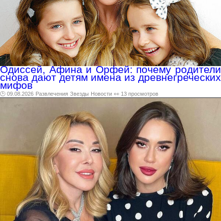
Одиссей, Афина и Орфей: почему родители
снова дают детям имена из древнегреческих
мифов
🕑 09.08.2026
Развлечения
Звезды
Новости
👀 13 просмотров