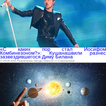
«С каких пор стал Иосифом
Комбинезоном?»: Кушанашвили разнес
зазвездившегося Диму Билана
🕑 09.08.2026
Развлечения
Звезды
Новости
👀 5 просмотров