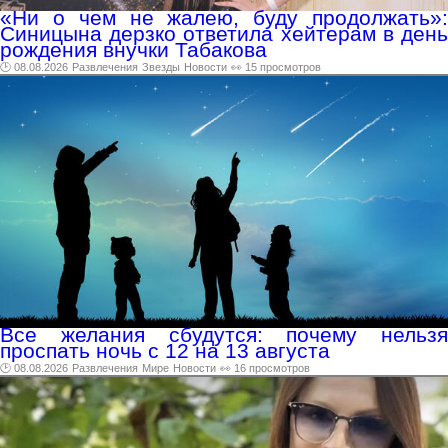
«Ни о чем не жалею, буду продолжать»:
Синицына дерзко ответила хейтерам в день
рождения внучки Табакова
🕑 08.08.2026
Развлечения
Звезды
Новости
👀 15 просмотров
Все желания сбудутся: почему нельзя
проспать ночь с 12 на 13 августа
🕑 08.08.2026
Развлечения
Мире
Новости
👀 16 просмотров