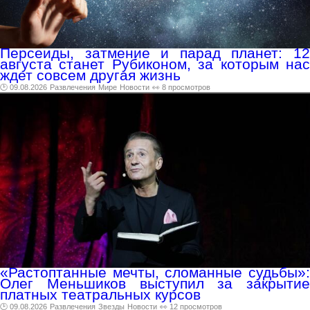
Персеиды, затмение и парад планет: 12
августа станет Рубиконом, за которым нас
ждет совсем другая жизнь
🕑 09.08.2026
Развлечения
Мире
Новости
👀 8 просмотров
«Растоптанные мечты, сломанные судьбы»:
Олег Меньшиков выступил за закрытие
платных театральных курсов
🕑 09.08.2026
Развлечения
Звезды
Новости
👀 12 просмотров