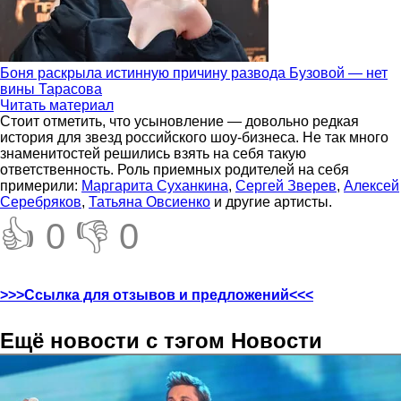
Боня раскрыла истинную причину развода Бузовой — нет
вины Тарасова
Читать материал
Стоит отметить, что усыновление — довольно редкая
история для звезд российского шоу-бизнеса. Не так много
знаменитостей решились взять на себя такую
ответственность. Роль приемных родителей на себя
примерили:
Маргарита Суханкина
,
Сергей Зверев
,
Алексей
Серебряков
,
Татьяна Овсиенко
и другие артисты.
👍 0
👎 0
>>>Ссылка для отзывов и предложений<<<
Ещё новости с тэгом Новости