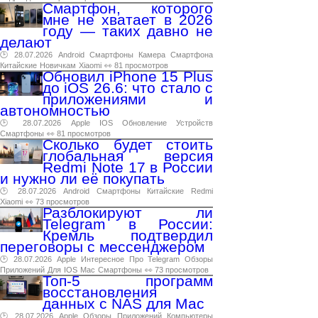
Смартфон, которого
мне не хватает в 2026
году — таких давно не
делают
🕑 28.07.2026
Android
Смартфоны
Камера
Смартфона
Китайские
Новичкам
Xiaomi
👀 81 просмотров
Обновил iPhone 15 Plus
до iOS 26.6: что стало с
приложениями и
автономностью
🕑 28.07.2026
Apple
IOS
Обновление
Устройств
Смартфоны
👀 81 просмотров
Сколько будет стоить
глобальная версия
Redmi Note 17 в России
и нужно ли её покупать
🕑 28.07.2026
Android
Смартфоны
Китайские
Redmi
Xiaomi
👀 73 просмотров
Разблокируют ли
Telegram в России:
Кремль подтвердил
переговоры с мессенджером
🕑 28.07.2026
Apple
Интересное
Про
Telegram
Обзоры
Приложений
Для
IOS
Mac
Смартфоны
👀 73 просмотров
Топ-5 программ
восстановления
данных с NAS для Mac
🕑 28.07.2026
Apple
Обзоры
Приложений
Компьютеры