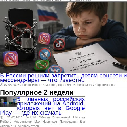
В России решили запретить детям соцсети и
мессенджеры — что известно
🕑 07.08.2026
Android
Новости
Мессенджеры
Для
Новичкам
👀 24 просмотров
Популярное 2 недели
5 главных российских
приложений на Android,
которых нет в Google
Play — где их скачать
🕑 28.07.2026
Android
Обзоры
Приложений
Магазин
RuStore
Мессенджер
Max
Новичкам
Приложения
Для
Андроид
👀 73 просмотров