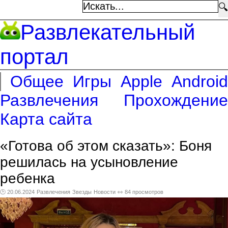
🔍
Развлекательный
портал
Общее
Игры
Apple
Android
Развлечения
Прохождение
Карта сайта
«Готова об этом сказать»: Боня
решилась на усыновление
ребенка
🕑 20.06.2024
Развлечения
Звезды
Новости
👀 84 просмотров