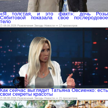
«Я толстая, и это факт»: дочь Розы
Сябитовой показала свое послеродовое
тело
🕑 08.08.2026
Развлечения
Звезды
Новости
👀 17 просмотров
Как сейчас выглядит Татьяна Овсиенко: есть
свои секреты красоты
🕑 08.08.2026
Развлечения
Звезды
Новости
👀 21 просмотров