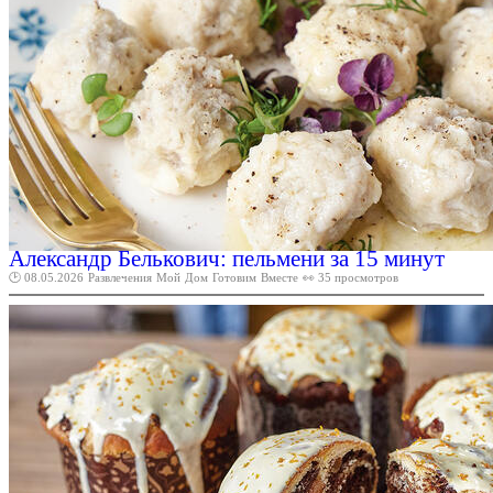
Александр Белькович: пельмени за 15 минут
🕑 08.05.2026
Развлечения
Мой
Дом
Готовим
Вместе
👀 35 просмотров