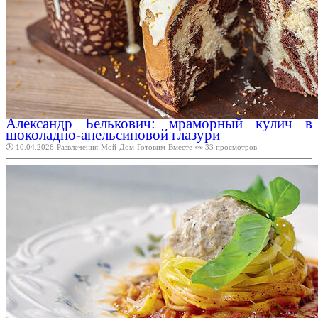
Александр Белькович: мраморный кулич в
шоколадно-апельсиновой глазури
🕑 10.04.2026
Развлечения
Мой
Дом
Готовим
Вместе
👀 33 просмотров