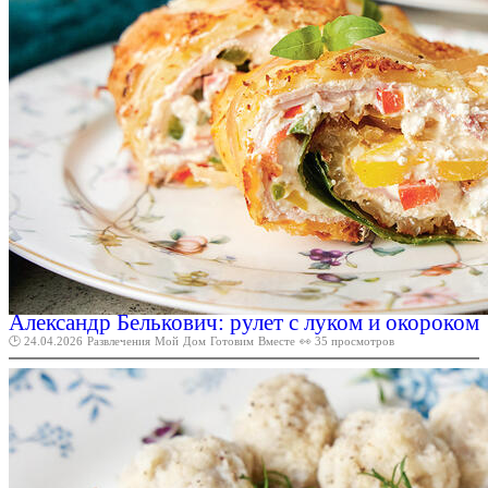
Александр Белькович: рулет с луком и окороком
🕑 24.04.2026
Развлечения
Мой
Дом
Готовим
Вместе
👀 35 просмотров