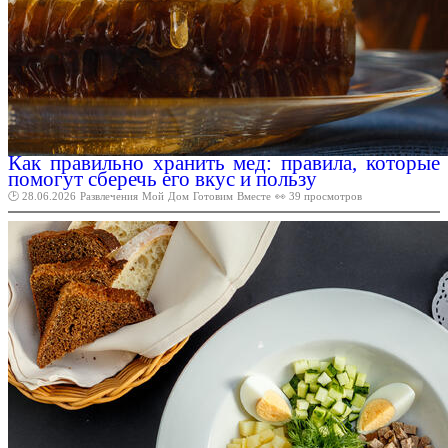
Как правильно хранить мед: правила, которые
помогут сберечь его вкус и пользу
🕑 28.06.2026
Развлечения
Мой
Дом
Готовим
Вместе
👀 39 просмотров