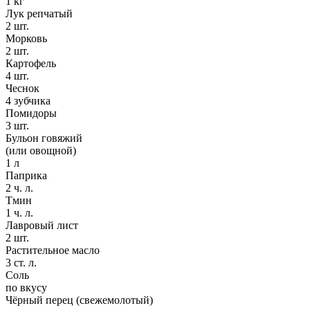
1 кг
Лук репчатый
2 шт.
Морковь
2 шт.
Картофель
4 шт.
Чеснок
4 зубчика
Помидоры
3 шт.
Бульон говяжий
(или овощной)
1 л
Паприка
2 ч. л.
Тмин
1 ч. л.
Лавровый лист
2 шт.
Растительное масло
3 ст. л.
Соль
по вкусу
Чёрный перец (свежемолотый)