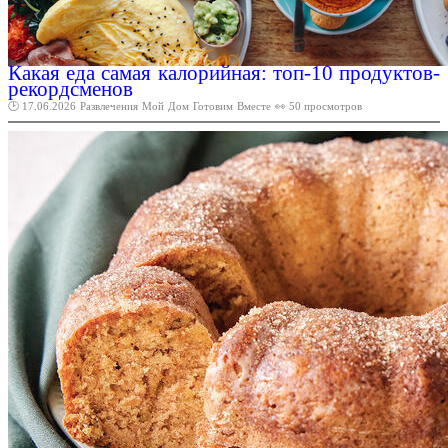
Какая еда самая калорийная: топ-10 продуктов-
рекордсменов
🕑 17.06.2026
Развлечения
Мой
Дом
Готовим
Вместе
👀 50 просмотров