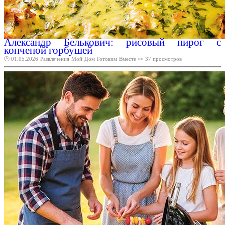
Александр Белькович: рисовый пирог с
копченой горбушей
🕑 01.05.2026
Развлечения
Мой
Дом
Готовим
Вместе
👀 37 просмотров