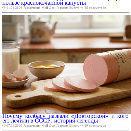
пользе краснокочанной капусты
🕑 11.04.2026
Развлечения
Мой
Дом
Готовим
Вместе
👀 45 просмотров
Почему колбасу назвали «Докторской» и кого
ею лечили в СССР: история легенды
🕑 07.04.2026
Развлечения
Мой
Дом
Готовим
Вместе
👀 39 просмотров