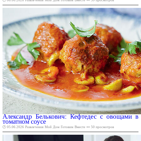
Александр Белькович: Кефтедес с овощами в
томатном соусе
🕑 05.06.2026
Развлечения
Мой
Дом
Готовим
Вместе
👀 50 просмотров