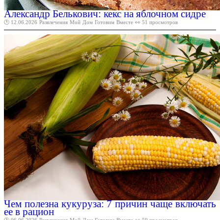
Александр Белькович: кекс на яблочном сидре
🕑 12.06.2026
Развлечения
Мой
Дом
Готовим
Вместе
👀 51 просмотров
Чем полезна кукуруза: 7 причин чаще включать
ее в рацион
🕑 06.06.2026
Развлечения
Мой
Дом
Готовим
Вместе
👀 59 просмотров