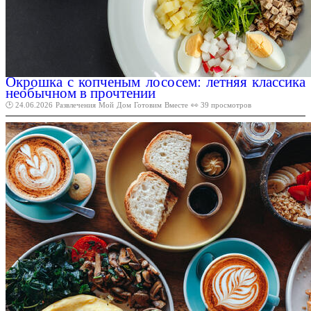
Окрошка с копченым лососем: летняя классика
необычном в прочтении
🕑 24.06.2026
Развлечения
Мой
Дом
Готовим
Вместе
👀 39 просмотров