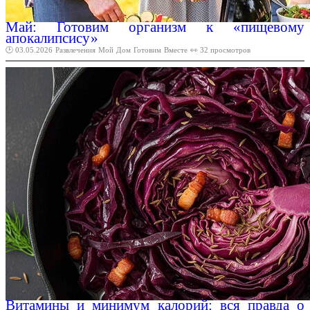
Май: Готовим организм к «пищевому
апокалипсису»
🕑 03.05.2026
Развлечения
Мой
Дом
Готовим
Вместе
👀 32 просмотров
Витамины и минимум калорий: вся правда о