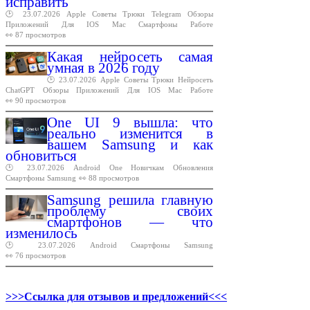
исправить
🕑 23.07.2026
Apple
Советы
Трюки
Telegram
Обзоры
Приложений
Для
IOS
Mac
Смартфоны
Работе
👀 87 просмотров
Какая нейросеть самая
умная в 2026 году
🕑 23.07.2026
Apple
Советы
Трюки
Нейросеть
ChatGPT
Обзоры
Приложений
Для
IOS
Mac
Работе
👀 90 просмотров
One UI 9 вышла: что
реально изменится в
вашем Samsung и как
обновиться
🕑 23.07.2026
Android
One
Новичкам
Обновления
Смартфоны
Samsung
👀 88 просмотров
Samsung решила главную
проблему своих
смартфонов — что
изменилось
🕑 23.07.2026
Android
Смартфоны
Samsung
👀 76 просмотров
>>>Ссылка для отзывов и предложений<<<