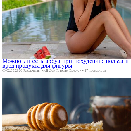
Можно ли есть арбуз при похудении: польза и
вред продукта для фигуры
🕑 02.08.2026
Развлечения
Мой
Дом
Готовим
Вместе
👀 27 просмотров