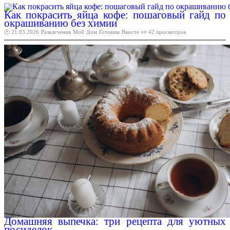
Как покрасить яйца кофе: пошаговый гайд по
окрашиванию без химии
🕑 21.03.2026
Развлечения
Мой
Дом
Готовим
Вместе
👀 42 просмотров
Домашняя выпечка: три рецепта для уютных
посиделок