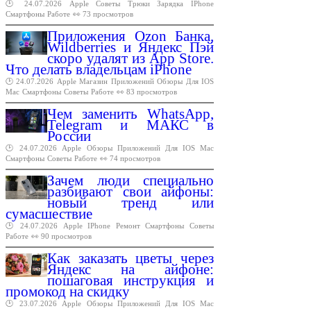
🕑 24.07.2026
Apple
Советы
Трюки
Зарядка
IPhone
Смартфоны
Работе
👀 73 просмотров
Приложения Ozon Банка,
Wildberries и Яндекс Пэй
скоро удалят из App Store.
Что делать владельцам iPhone
🕑 24.07.2026
Apple
Магазин
Приложений
Обзоры
Для
IOS
Mac
Смартфоны
Советы
Работе
👀 83 просмотров
Чем заменить WhatsApp,
Telegram и МАКС в
России
🕑 24.07.2026
Apple
Обзоры
Приложений
Для
IOS
Mac
Смартфоны
Советы
Работе
👀 74 просмотров
Зачем люди специально
разбивают свои айфоны:
новый тренд или
сумасшествие
🕑 24.07.2026
Apple
IPhone
Ремонт
Смартфоны
Советы
Работе
👀 90 просмотров
Как заказать цветы через
Яндекс на айфоне:
пошаговая инструкция и
промокод на скидку
🕑 23.07.2026
Apple
Обзоры
Приложений
Для
IOS
Mac