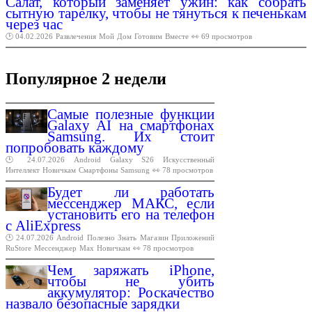
Салат, который заменяет ужин: как собрать
сытную тарелку, чтобы не тянуться к печенькам
через час
🕑 04.02.2026
Развлечения
Мой
Дом
Готовим
Вместе
👀 69 просмотров
Популярное 2 недели
Самые полезные функции
Galaxy AI на смартфонах
Samsung. Их стоит
попробовать каждому
🕑 24.07.2026
Android
Galaxy
S26
Искусственный
Интеллект
Новичкам
Смартфоны
Samsung
👀 78 просмотров
Будет ли работать
мессенджер МАКС, если
установить его на телефон
с AliExpress
🕑 24.07.2026
Android
Полезно
Знать
Магазин
Приложений
RuStore
Мессенджер
Max
Новичкам
👀 78 просмотров
Чем заряжать iPhone,
чтобы не убить
аккумулятор: Роскачество
назвало безопасные зарядки