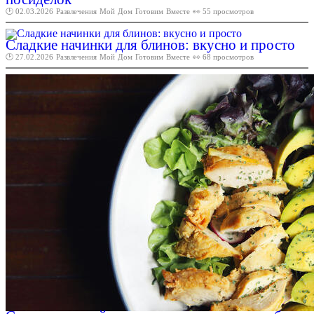
🕑 02.03.2026
Развлечения
Мой
Дом
Готовим
Вместе
👀 55 просмотров
Сладкие начинки для блинов: вкусно и просто
🕑 27.02.2026
Развлечения
Мой
Дом
Готовим
Вместе
👀 68 просмотров