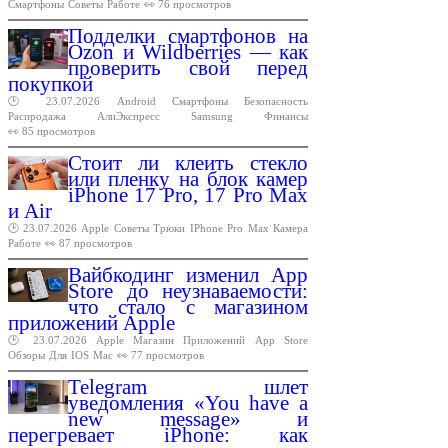
Смартфоны
Советы
Работе
👀 76 просмотров
Подделки смартфонов на
Ozon и Wildberries — как
проверить свой перед
покупкой
🕑 23.07.2026
Android
Смартфоны
Безопасность
Распродажа
АлиЭкспресс
Samsung
Финансы
👀 85 просмотров
Стоит ли клеить стекло
или пленку на блок камер
iPhone 17 Pro, 17 Pro Max
и Air
🕑 23.07.2026
Apple
Советы
Трюки
IPhone
Pro
Max
Камера
Работе
👀 87 просмотров
Вайбкодинг изменил App
Store до неузнаваемости:
что стало с магазином
приложений Apple
🕑 23.07.2026
Apple
Магазин
Приложений
App
Store
Обзоры
Для
IOS
Mac
👀 77 просмотров
Telegram шлет
уведомления «You have a
new message» и
перегревает iPhone: как