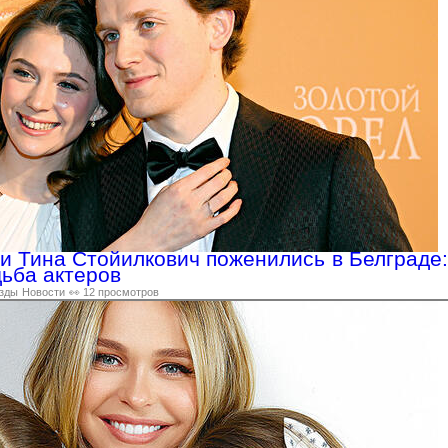
и Тина Стойилкович поженились в Белграде:
дьба актеров
зды
Новости
👀 12 просмотров