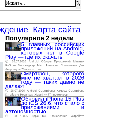
🔍
ждение
Карта сайта
Популярное 2 недели
5 главных российских
приложений на Android,
которых нет в Google
Play — где их скачать
🕑 28.07.2026
Android
Обзоры
Приложений
Магазин
RuStore
Мессенджер
Max
Новичкам
Приложения
Для
Андроид
👀 70 просмотров
Смартфон, которого
мне не хватает в 2026
году — таких давно не
делают
🕑 28.07.2026
Android
Смартфоны
Камера
Смартфона
Китайские
Новичкам
Xiaomi
👀 77 просмотров
Обновил iPhone 15 Plus
до iOS 26.6: что стало с
приложениями и
автономностью
🕑 28.07.2026
Apple
IOS
Обновление
Устройств