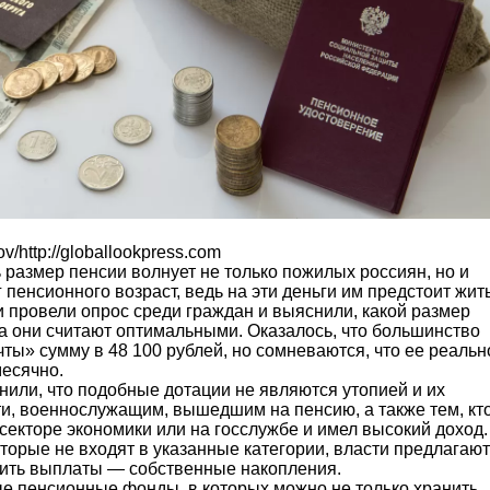
v/http://globallookpress.com
размер пенсии волнует не только пожилых россиян, но и
г пенсионного возраст, ведь на эти деньги им предстоит жит
и провели опрос среди граждан и выяснили, какой размер
ва они считают оптимальными. Оказалось, что большинство
ты» сумму в 48 100 рублей, но сомневаются, что ее реальн
есячно.
нили, что подобные дотации не являются утопией и их
ти, военнослужащим, вышедшим на пенсию, а также тем, кт
секторе экономики или на госслужбе и имел высокий доход.
торые не входят в указанные категории, власти предлагают
чить выплаты — собственные накопления.
е пенсионные фонды, в которых можно не только хранить