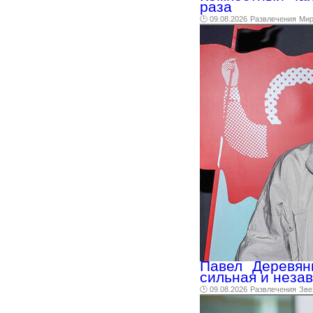
раза
🕑 09.08.2026
Развлечения
Ми
Павел Деревян
сильная и неза
🕑 09.08.2026
Развлечения
Зве