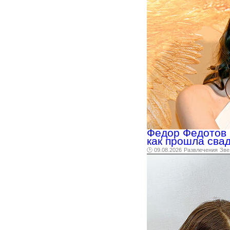
Федор Федотов 
как прошла сва
🕑 09.08.2026
Развлечения
Зве