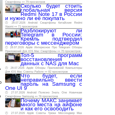
Смартфоны
👀 79 просмотров
Сколько будет стоить
глобальная версия
Redmi Note 17 в России
и нужно ли её покупать
🕑 28.07.2026
Android
Смартфоны
Китайские
Redmi
Xiaomi
👀 71 просмотров
Разблокируют ли
Telegram в России:
Кремль подтвердил
переговоры с мессенджером
🕑 28.07.2026
Apple
Интересное
Про
Telegram
Обзоры
Приложений
Для
IOS
Mac
Смартфоны
👀 70 просмотров
Топ-5 программ
восстановления
данных с NAS для Mac
ь
🕑 28.07.2026
Apple
Обзоры
Приложений
Компьютеры
Для
IOS
Mac
Советы
Работе
👀 82 просмотров
Что будет, если
неправильно ввести
о
пароль на Samsung с
One UI 9
🕑 27.07.2026
Android
Полезно
Знать
One
Новичкам
о
Смартфоны
Samsung
👀 76 просмотров
Почему МАКС занимает
много места на айфоне
и как его освободить
🕑 27.07.2026
Apple
Советы
Трюки
Мессенджер
Max