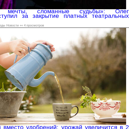
ые мечты, сломанные судьбы»: Олег
тупил за закрытие платных театральных
зды
Новости
👀 4 просмотров
 вместо удобрений: урожай увеличится в 2