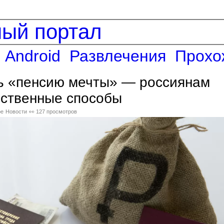
ный портал
Android
Развлечения
Прохо
ть «пенсию мечты» — россиянам
йственные способы
ре
Новости
👀 127 просмотров