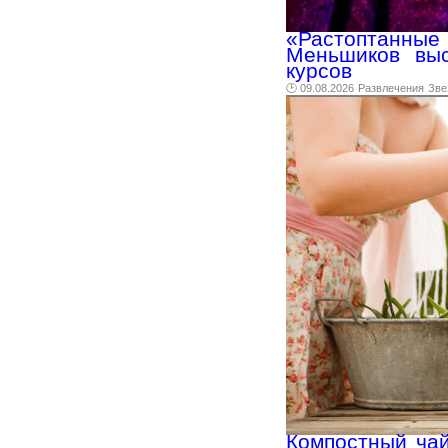
«Растоптанн
Меньшиков выс
курсов
🕑 09.08.2026
Развлечения
Зве
Компостный чай