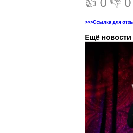
👍 0
👎 0
>>>Ссылка для отз
Ещё новости 