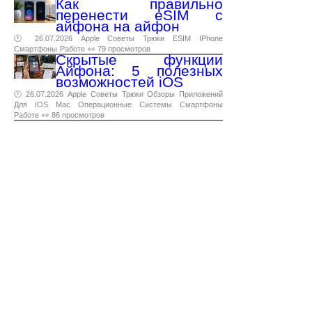
Как правильно
перенести eSIM с
айфона на айфон
🕑 26.07.2026
Apple
Советы
Трюки
ESIM
IPhone
Смартфоны
Работе
👀 79 просмотров
Скрытые функции
Айфона: 5 полезных
возможностей iOS
🕑 26.07.2026
Apple
Советы
Трюки
Обзоры
Приложений
Для
IOS
Mac
Операционные
Системы
Смартфоны
Работе
👀 86 просмотров