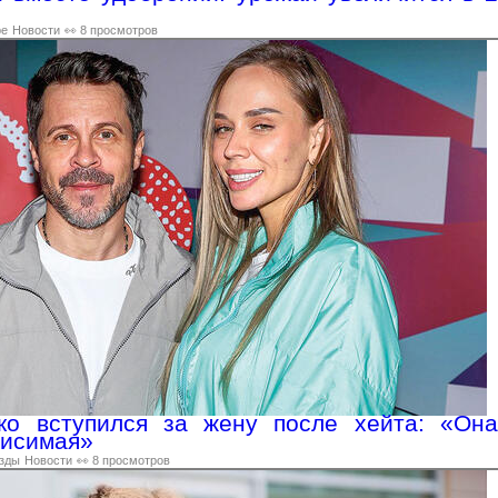
ре
Новости
👀 8 просмотров
ко вступился за жену после хейта: «Она
висимая»
зды
Новости
👀 8 просмотров