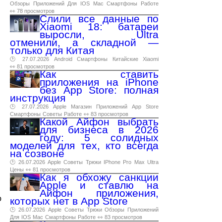
Обзоры
Приложений
Для
IOS
Mac
Смартфоны
Работе
👀 78 просмотров
Слили все данные по
Xiaomi 18: батареи
выросли, Ultra
отменили, а складной —
только для Китая
🕑 27.07.2026
Android
Смартфоны
Китайские
Xiaomi
👀 81 просмотров
Как ставить
приложения на iPhone
без App Store: полная
инструкция
🕑 27.07.2026
Apple
Магазин
Приложений
App
Store
Смартфоны
Советы
Работе
👀 83 просмотров
Какой Айфон выбрать
для бизнеса в 2026
году: 5 солидных
моделей для тех, кто всегда
на созвоне
🕑 26.07.2026
Apple
Советы
Трюки
IPhone
Pro
Max
Ultra
Цены
👀 81 просмотров
Как я обхожу санкции
Apple и ставлю на
Айфон приложения,
о
которых нет в App Store
🕑 26.07.2026
Apple
Советы
Трюки
Обзоры
Приложений
Для
IOS
Mac
Смартфоны
Работе
👀 83 просмотров