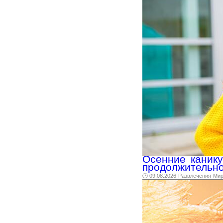
Осенние канику
продолжительн
🕑 09.08.2026
Развлечения
Ми