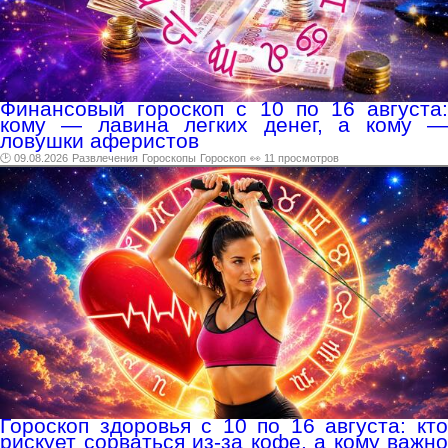
Финансовый гороскоп с 10 по 16 августа:
кому — лавина легких денег, а кому —
ловушки аферистов
🕑 09.08.2026
Развлечения
Гороскопы
Гороскоп
👀 11 просмотров
Гороскоп здоровья с 10 по 16 августа: кто
рискует сорваться из-за кофе, а кому важно