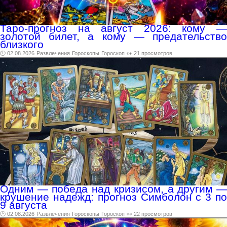
Таро-прогноз на август 2026: кому —
золотой билет, а кому — предательство
близкого
🕑 02.08.2026
Развлечения
Гороскопы
Гороскоп
👀 21 просмотров
Одним — победа над кризисом, а другим —
крушение надежд: прогноз Симболон с 3 по
9 августа
🕑 02.08.2026
Развлечения
Гороскопы
Гороскоп
👀 22 просмотров