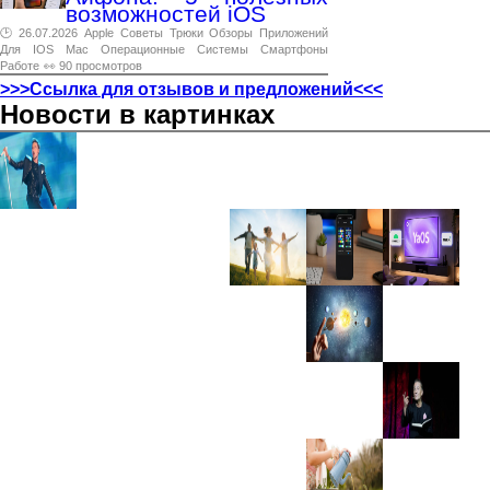
возможностей iOS
🕑 26.07.2026
Apple
Советы
Трюки
Обзоры
Приложений
Для
IOS
Mac
Операционные
Системы
Смартфоны
Работе
👀 90 просмотров
>>>Ссылка для отзывов и предложений<<<
Новости в картинках