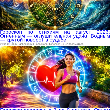
Гороскоп по стихиям на август 2026:
Огненным — оглушительная удача, Водным
— крутой поворот в судьбе
🕑 04.08.2026
Развлечения
Гороскопы
Гороскоп
👀 22 просмотров
Гороскоп здоровья с 3 по 9 августа: Овнам