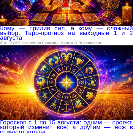
Кому — прилив сил, а кому — сложный
выбор: Таро-прогноз на выходные 1 и 2
августа
🕑 01.08.2026
Развлечения
Гороскопы
Гороскоп
👀 25 просмотров
Гороскоп с 1 по 15 августа: одним — проект,
который изменит все, а другим — нож в
спину от коллег