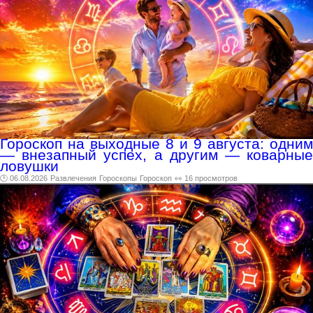
Гороскоп на выходные 8 и 9 августа: одним
— внезапный успех, а другим — коварные
ловушки
🕑 06.08.2026
Развлечения
Гороскопы
Гороскоп
👀 16 просмотров