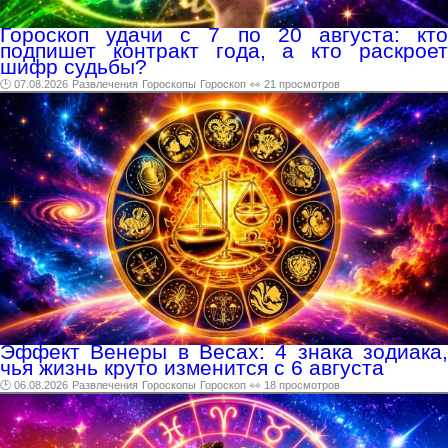
Гороскоп удачи с 7 по 20 августа: кто
подпишет контракт года, а кто раскроет
шифр судьбы?
🕑 07.08.2026
Развлечения
Гороскопы
Гороскоп
👀 21 просмотров
Эффект Венеры в Весах: 4 знака зодиака,
чья жизнь круто изменится с 6 августа
🕑 06.08.2026
Развлечения
Гороскопы
Гороскоп
👀 18 просмотров