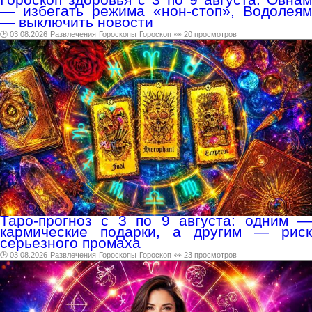
— избегать режима «нон-стоп», Водолеям
— выключить новости
🕑 03.08.2026
Развлечения
Гороскопы
Гороскоп
👀 20 просмотров
Таро-прогноз с 3 по 9 августа: одним —
кармические подарки, а другим — риск
серьезного промаха
🕑 03.08.2026
Развлечения
Гороскопы
Гороскоп
👀 23 просмотров