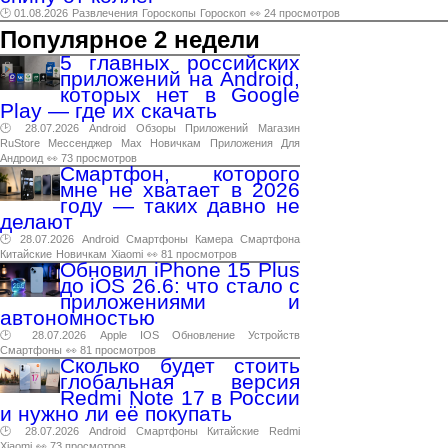
🕑 01.08.2026
Развлечения
Гороскопы
Гороскоп
👀 24 просмотров
Популярное 2 недели
5 главных российских
приложений на Android,
которых нет в Google
Play — где их скачать
🕑 28.07.2026
Android
Обзоры
Приложений
Магазин
RuStore
Мессенджер
Max
Новичкам
Приложения
Для
Андроид
👀 73 просмотров
Смартфон, которого
мне не хватает в 2026
году — таких давно не
делают
🕑 28.07.2026
Android
Смартфоны
Камера
Смартфона
Китайские
Новичкам
Xiaomi
👀 81 просмотров
Обновил iPhone 15 Plus
до iOS 26.6: что стало с
приложениями и
автономностью
🕑 28.07.2026
Apple
IOS
Обновление
Устройств
Смартфоны
👀 81 просмотров
Сколько будет стоить
глобальная версия
Redmi Note 17 в России
и нужно ли её покупать
🕑 28.07.2026
Android
Смартфоны
Китайские
Redmi
Xiaomi
👀 73 просмотров