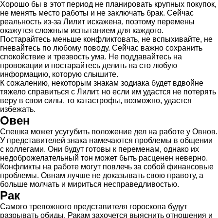
Хорошо бы в этот период не планировать крупных покупок,
не менять место работы и не заключать брак. Сейчас
реальность из-за Лилит искажена, поэтому перемены
окажутся сложным испытанием для каждого.
Постарайтесь меньше конфликтовать, не вспыхивайте, не
гневайтесь по любому поводу. Сейчас важно сохранить
спокойствие и трезвость ума. Не поддавайтесь на
провокации и постарайтесь делить на сто любую
информацию, которую слышите.
К сожалению, некоторым знакам зодиака будет вдвойне
тяжело справиться с Лилит, но если им удастся не потерять
веру в свои силы, то катастрофы, возможно, удастся
избежать.
Овен
Спешка может усугубить положение дел на работе у Овнов.
У представителей знака намечаются проблемы в общении
с коллегами. Они будут готовы к переменам, однако их
недоброжелательный тон может быть расценен неверно.
Конфликты на работе могут повлечь за собой финансовые
проблемы. Овнам лучше не доказывать свою правоту, а
больше молчать и мириться несправедливостью.
Рак
Самого тревожного представителя гороскопа будут
разрывать обиды. Ракам захочется выяснить отношения и