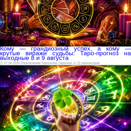
Кому — грандиозный успех, а кому —
крутые виражи судьбы: Таро-прогноз на
выходные 8 и 9 августа
🕑 07.08.2026
Развлечения
Гороскопы
Гороскоп
👀 21 просмотров