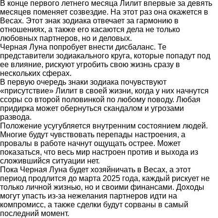
В конце первого летнего месяца Лилит впервые за девять
месяцев поменяет созвездие. На этот раз она окажется в
Весах. Этот знак зодиака отвечает за гармонию в
отношениях, а также его касаются дела не только
любовных партнеров, но и деловых.
Черная Луна попробует внести дисбаланс. Те
представители зодиакального круга, которые попадут под
ее влияние, рискуют угробить свою жизнь сразу в
нескольких сферах.
В первую очередь знаки зодиака почувствуют
«присутствие» Лилит в своей жизни, когда у них начнутся
ссоры со второй половинкой по любому поводу. Любая
придирка может обернуться скандалом и угрозами
развода.
Положение усугубляется внутренним состоянием людей.
Многие будут чувствовать перепады настроения, а
провалы в работе начнут ощущать острее. Может
показаться, что весь мир настроен против и выхода из
сложившийся ситуации нет.
Пока Черная Луна будет хозяйничать в Весах, а этот
период продлится до марта 2025 года, каждый рискует не
только личной жизнью, но и своими финансами. Доходы
могут упасть из-за нежелания партнеров идти на
компромисс, а также сделки будут сорваны в самый
последний момент.