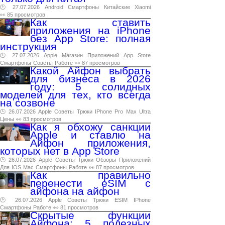
🕑 27.07.2026
Android
Смартфоны
Китайские
Xiaomi
👀 85 просмотров
Как ставить
приложения на iPhone
без App Store: полная
инструкция
🕑 27.07.2026
Apple
Магазин
Приложений
App
Store
Смартфоны
Советы
Работе
👀 87 просмотров
Какой Айфон выбрать
для бизнеса в 2026
году: 5 солидных
моделей для тех, кто всегда
на созвоне
🕑 26.07.2026
Apple
Советы
Трюки
IPhone
Pro
Max
Ultra
Цены
👀 83 просмотров
Как я обхожу санкции
Apple и ставлю на
Айфон приложения,
которых нет в App Store
🕑 26.07.2026
Apple
Советы
Трюки
Обзоры
Приложений
Для
IOS
Mac
Смартфоны
Работе
👀 87 просмотров
Как правильно
перенести eSIM с
айфона на айфон
🕑 26.07.2026
Apple
Советы
Трюки
ESIM
IPhone
Смартфоны
Работе
👀 81 просмотров
Скрытые функции
Айфона: 5 полезных