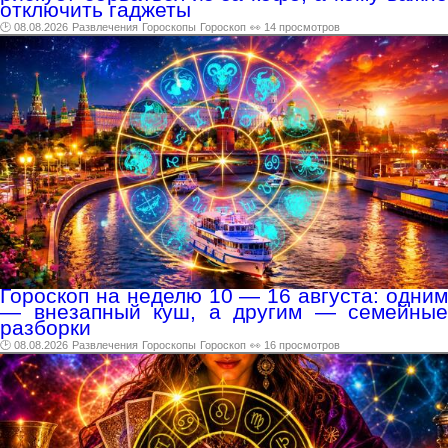
отключить гаджеты
🕑 08.08.2026
Развлечения
Гороскопы
Гороскоп
👀 14 просмотров
Гороскоп на неделю 10 — 16 августа: одним
— внезапный куш, а другим — семейные
разборки
🕑 08.08.2026
Развлечения
Гороскопы
Гороскоп
👀 16 просмотров