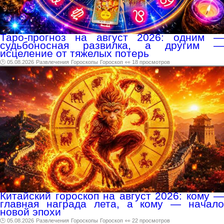
Таро-прогноз на август 2026: одним —
судьбоносная развилка, а другим —
исцеление от тяжелых потерь
🕑 05.08.2026
Развлечения
Гороскопы
Гороскоп
👀 18 просмотров
Китайский гороскоп на август 2026: кому —
главная награда лета, а кому — начало
новой эпохи
🕑 05.08.2026
Развлечения
Гороскопы
Гороскоп
👀 22 просмотров