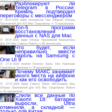
Разблокируют ли
Telegram в России:
Кремль подтвердил
переговоры с мессенджером
🕑 28.07.2026
Apple
Интересное
Про
Telegram
Обзоры
Приложений
Для
IOS
Mac
Смартфоны
👀 73 просмотров
Топ-5 программ
восстановления
данных с NAS для Mac
🕑 28.07.2026
Apple
Обзоры
Приложений
Компьютеры
Для
IOS
Mac
Советы
Работе
👀 85 просмотров
Что будет, если
неправильно ввести
пароль на Samsung с
One UI 9
🕑 27.07.2026
Android
Полезно
Знать
One
Новичкам
Смартфоны
Samsung
👀 79 просмотров
Почему МАКС занимает
много места на айфоне
и как его освободить
🕑 27.07.2026
Apple
Советы
Трюки
Мессенджер
Max
Обзоры
Приложений
Для
IOS
Mac
Смартфоны
Работе
👀 81 просмотров
Слили все данные по
Xiaomi 18: батареи
выросли, Ultra
отменили, а складной —
только для Китая