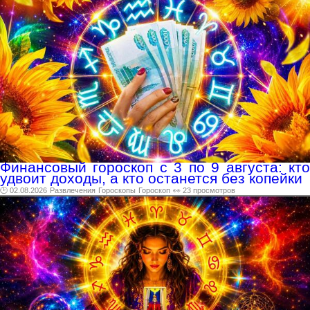
Финансовый гороскоп с 3 по 9 августа: кто
удвоит доходы, а кто останется без копейки
🕑 02.08.2026
Развлечения
Гороскопы
Гороскоп
👀 23 просмотров