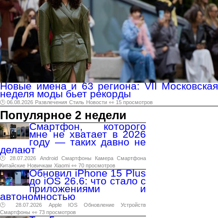
Новые имена и 63 региона: VII Московская
неделя моды бьет рекорды
🕑 06.08.2026
Развлечения
Стиль
Новости
👀 15 просмотров
Популярное 2 недели
Смартфон, которого
мне не хватает в 2026
году — таких давно не
делают
🕑 28.07.2026
Android
Смартфоны
Камера
Смартфона
Китайские
Новичкам
Xiaomi
👀 70 просмотров
Обновил iPhone 15 Plus
до iOS 26.6: что стало с
приложениями и
автономностью
🕑 28.07.2026
Apple
IOS
Обновление
Устройств
Смартфоны
👀 73 просмотров