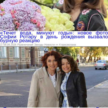
«Течет вода, минуют годы»: новое фото
Софии Ротару в день рождения вызвало
бурную реакцию
🕑 08.08.2026
Развлечения
Звезды
Новости
👀 4 просмотров