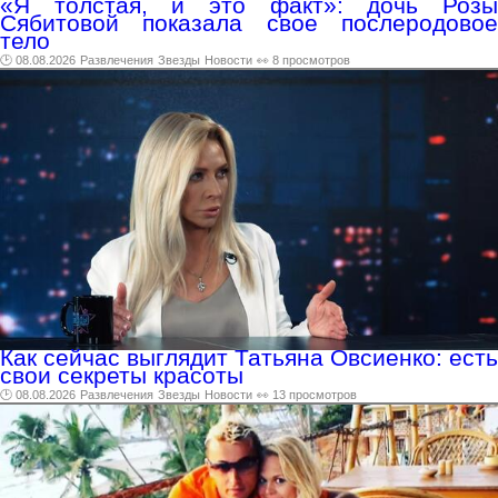
«Я толстая, и это факт»: дочь Розы
Сябитовой показала свое послеродовое
тело
🕑 08.08.2026
Развлечения
Звезды
Новости
👀 8 просмотров
Как сейчас выглядит Татьяна Овсиенко: есть
свои секреты красоты
🕑 08.08.2026
Развлечения
Звезды
Новости
👀 13 просмотров