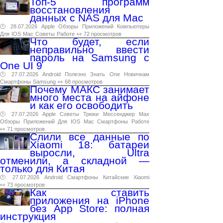
Топ-5 программ
восстановления
данных с NAS для Mac
🕑 28.07.2026
Apple
Обзоры
Приложений
Компьютеры
Для
IOS
Mac
Советы
Работе
👀 72 просмотров
Что будет, если
неправильно ввести
пароль на Samsung с
One UI 9
🕑 27.07.2026
Android
Полезно
Знать
One
Новичкам
Смартфоны
Samsung
👀 68 просмотров
Почему МАКС занимает
много места на айфоне
и как его освободить
🕑 27.07.2026
Apple
Советы
Трюки
Мессенджер
Max
Обзоры
Приложений
Для
IOS
Mac
Смартфоны
Работе
👀 71 просмотров
Слили все данные по
Xiaomi 18: батареи
выросли, Ultra
отменили, а складной —
только для Китая
🕑 27.07.2026
Android
Смартфоны
Китайские
Xiaomi
👀 73 просмотров
Как ставить
приложения на iPhone
без App Store: полная
инструкция