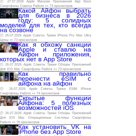
🕑 27.07.2026
Apple
Магазин
Приложений
App
Store
Смартфоны
Советы
Работе
👀 73 просмотров
Какой Айфон выбрать
для бизнеса в 2026
году: 5 солидных
моделей для тех, кто всегда
на созвоне
🕑 26.07.2026
Apple
Советы
Трюки
IPhone
Pro
Max
Ultra
Цены
👀 73 просмотров
Как я обхожу санкции
Apple и ставлю на
Айфон приложения,
которых нет в App Store
🕑 26.07.2026
Apple
Советы
Трюки
Обзоры
Приложений
Для
IOS
Mac
Смартфоны
Работе
👀 73 просмотров
Как правильно
перенести eSIM с
айфона на айфон
🕑 26.07.2026
Apple
Советы
Трюки
ESIM
IPhone
Смартфоны
Работе
👀 74 просмотров
Скрытые функции
Айфона: 5 полезных
возможностей iOS
🕑 26.07.2026
Apple
Советы
Трюки
Обзоры
Приложений
Для
IOS
Mac
Операционные
Системы
Смартфоны
Работе
👀 78 просмотров
Как установить VK на
iPhone без App Store