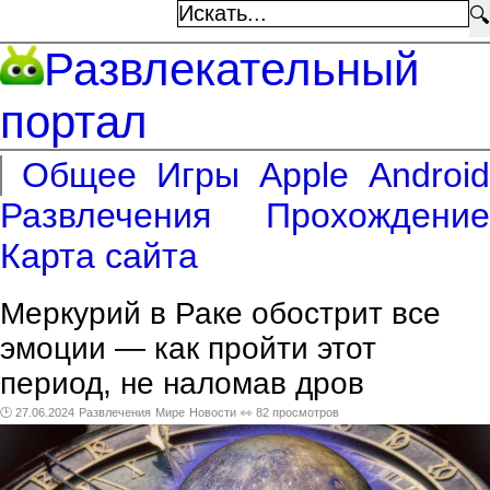
🔍
Развлекательный
портал
Общее
Игры
Apple
Android
Развлечения
Прохождение
Карта сайта
Меркурий в Раке обострит все
эмоции — как пройти этот
период, не наломав дров
🕑 27.06.2024
Развлечения
Мире
Новости
👀 82 просмотров