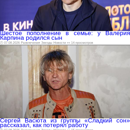
Шестое пополнение в семье: у Валерия
Карпина родился сын
🕑 07.08.2026
Развлечения
Звезды
Новости
👀 14 просмотров
Сергей Васюта из группы «Сладкий сон»
рассказал, как потерял работу
🕑 07.08.2026
Развлечения
Звезды
Новости
👀 15 просмотров