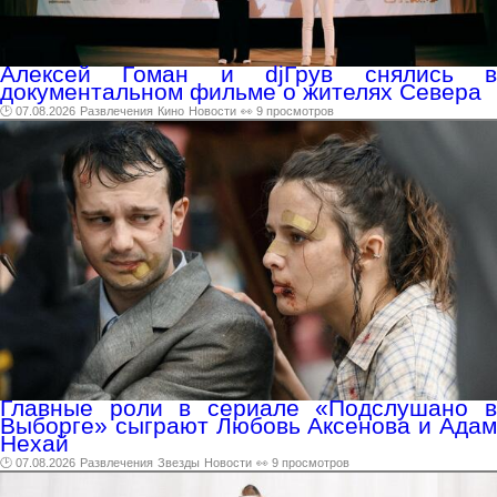
Алексей Гоман и djГрув снялись в
документальном фильме о жителях Севера
🕑 07.08.2026
Развлечения
Кино
Новости
👀 9 просмотров
Главные роли в сериале «Подслушано в
Выборге» сыграют Любовь Аксенова и Адам
Нехай
🕑 07.08.2026
Развлечения
Звезды
Новости
👀 9 просмотров