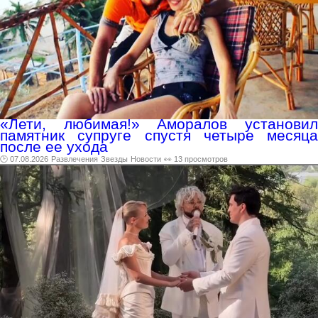
«Лети, любимая!» Аморалов установил
памятник супруге спустя четыре месяца
после ее ухода
🕑 07.08.2026
Развлечения
Звезды
Новости
👀 13 просмотров