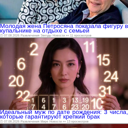
Молодая жена Петросяна показала фигуру в
купальнике на отдыхе с семьей
🕑 07.08.2026
Развлечения
Звезды
Новости
👀 11 просмотров
Идеальный муж по дате рождения: 3 числа,
которые гарантируют крепкий брак
🕑 07.08.2026
Развлечения
Мире
Новости
👀 13 просмотров