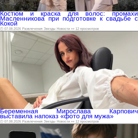
Костюм и краска для волос: промахи
Масленникова при подготовке к свадьбе с
Кокой
🕑 07.08.2026
Развлечения
Звезды
Новости
👀 12 просмотров
Беременная Мирослава Карпович
выставила напоказ «фото для мужа»
🕑 07.08.2026
Развлечения
Звезды
Новости
👀 12 просмотров