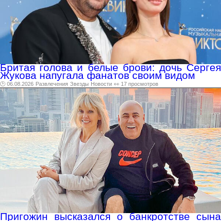
Бритая голова и белые брови: дочь Сергея
Жукова напугала фанатов своим видом
🕑 06.08.2026
Развлечения
Звезды
Новости
👀 17 просмотров
Пригожин высказался о банкротстве сына