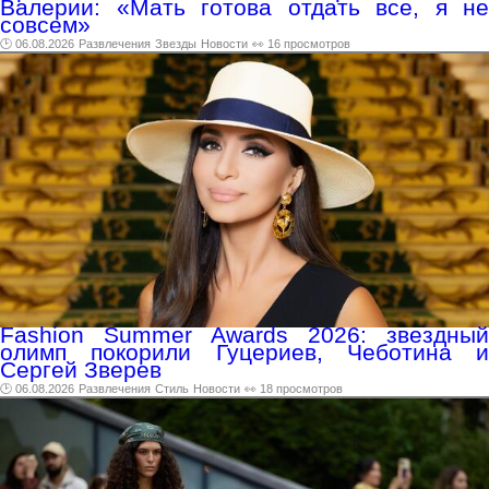
Валерии: «Мать готова отдать все, я не
совсем»
🕑 06.08.2026
Развлечения
Звезды
Новости
👀 16 просмотров
Fashion Summer Awards 2026: звездный
олимп покорили Гуцериев, Чеботина и
Сергей Зверев
🕑 06.08.2026
Развлечения
Стиль
Новости
👀 18 просмотров