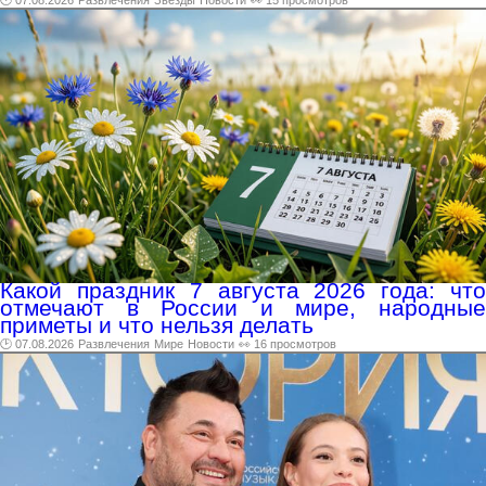
Какой праздник 7 августа 2026 года: что
отмечают в России и мире, народные
приметы и что нельзя делать
🕑 07.08.2026
Развлечения
Мире
Новости
👀 16 просмотров