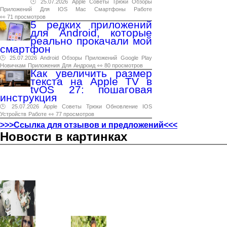
🕑 25.07.2026
Apple
Советы
Трюки
Обзоры
Приложений
Для
IOS
Mac
Смартфоны
Работе
👀 71 просмотров
5 редких приложений
для Android, которые
реально прокачали мой
смартфон
🕑 25.07.2026
Android
Обзоры
Приложений
Google
Play
Новичкам
Приложения
Для
Андроид
👀 80 просмотров
Как увеличить размер
текста на Apple TV в
tvOS 27: пошаговая
инструкция
🕑 25.07.2026
Apple
Советы
Трюки
Обновление
IOS
Устройств
Работе
👀 77 просмотров
>>>Ссылка для отзывов и предложений<<<
Новости в картинках