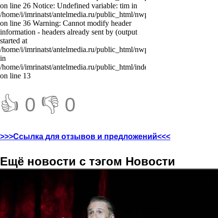
👍 0
👎 0
>>>Ссылка для отзывов и предложений<<<
Ещё новости с тэгом Новости