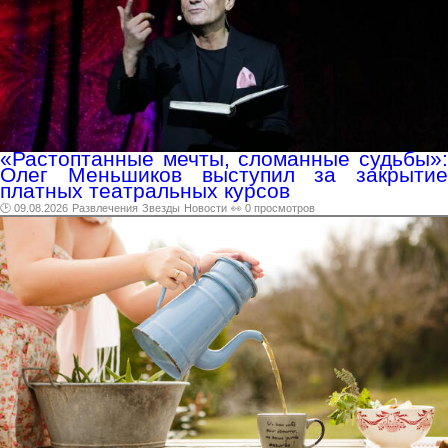
«Растоптанные мечты, сломанные судьбы»:
Олег Меньшиков выступил за закрытие
платных театральных курсов
🕑 09.08.2026
Развлечения
Звезды
Новости
👀 0 просмотров