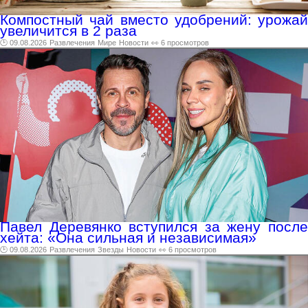
Компостный чай вместо удобрений: урожай
увеличится в 2 раза
🕑 09.08.2026
Развлечения
Мире
Новости
👀 6 просмотров
Павел Деревянко вступился за жену после
хейта: «Она сильная и независимая»
🕑 09.08.2026
Развлечения
Звезды
Новости
👀 6 просмотров