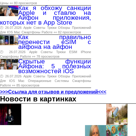
Цены
👀 80 просмотров
Как я обхожу санкции
Apple и ставлю на
Айфон приложения,
которых нет в App Store
🕑 26.07.2026
Apple
Советы
Трюки
Обзоры
Приложений
Для
IOS
Mac
Смартфоны
Работе
👀 82 просмотров
Как правильно
перенести eSIM с
айфона на айфон
🕑 26.07.2026
Apple
Советы
Трюки
ESIM
IPhone
Смартфоны
Работе
👀 78 просмотров
Скрытые функции
Айфона: 5 полезных
возможностей iOS
🕑 26.07.2026
Apple
Советы
Трюки
Обзоры
Приложений
Для
IOS
Mac
Операционные
Системы
Смартфоны
Работе
👀 85 просмотров
>>>Ссылка для отзывов и предложений<<<
Новости в картинках