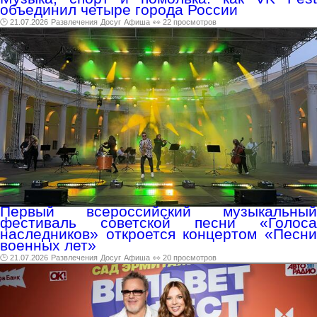
объединил четыре города России
🕑 21.07.2026
Развлечения
Досуг
Афиша
👀 22 просмотров
Первый всероссийский музыкальный
фестиваль советской песни «Голоса
наследников» откроется концертом «Песни
военных лет»
🕑 21.07.2026
Развлечения
Досуг
Афиша
👀 20 просмотров