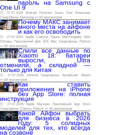
пароль на Samsung с
One UI 9
🕑 27.07.2026
Android
Полезно
Знать
One
Новичкам
Смартфоны
Samsung
👀 65 просмотров
Почему МАКС занимает
много места на айфоне
и как его освободить
🕑 27.07.2026
Apple
Советы
Трюки
Мессенджер
Max
Обзоры
Приложений
Для
IOS
Mac
Смартфоны
Работе
👀 66 просмотров
Слили все данные по
Xiaomi 18: батареи
выросли, Ultra
отменили, а складной —
только для Китая
🕑 27.07.2026
Android
Смартфоны
Китайские
Xiaomi
👀 68 просмотров
Как ставить
приложения на iPhone
без App Store: полная
инструкция
🕑 27.07.2026
Apple
Магазин
Приложений
App
Store
Смартфоны
Советы
Работе
👀 68 просмотров
Какой Айфон выбрать
для бизнеса в 2026
году: 5 солидных
моделей для тех, кто всегда
на созвоне