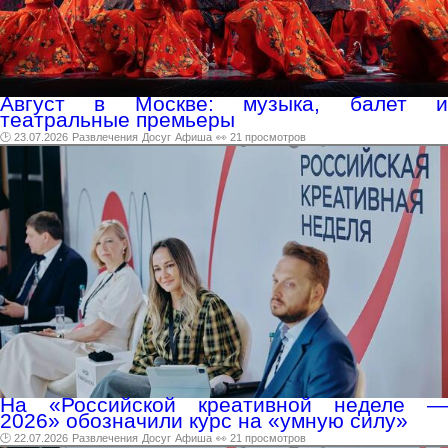
Август в Москве: музыка, балет и
театральные премьеры
🕑 23.07.2026
Развлечения
Досуг
Афиша
👀 21 просмотров
На «Российской креативной неделе —
2026» обозначили курс на «умную силу»
🕑 22.07.2026
Развлечения
Досуг
Афиша
👀 21 просмотров