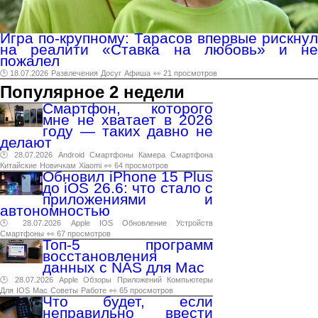
Игра по-крупному: Тарасов впервые рискнул
на реалити «Ставка на любовь» и не
пожалел
🕑 18.07.2026
Развлечения
Досуг
Афиша
👀 21 просмотров
Популярное 2 недели
Смартфон, которого
мне не хватает в 2026
году — таких давно не
делают
🕑 28.07.2026
Android
Смартфоны
Камера
Смартфона
Китайские
Новичкам
Xiaomi
👀 64 просмотров
Обновил iPhone 15 Plus
до iOS 26.6: что стало с
приложениями и
автономностью
🕑 28.07.2026
Apple
IOS
Обновление
Устройств
Смартфоны
👀 67 просмотров
Топ-5 программ
восстановления
данных с NAS для Mac
🕑 28.07.2026
Apple
Обзоры
Приложений
Компьютеры
Для
IOS
Mac
Советы
Работе
👀 65 просмотров
Что будет, если
неправильно ввести