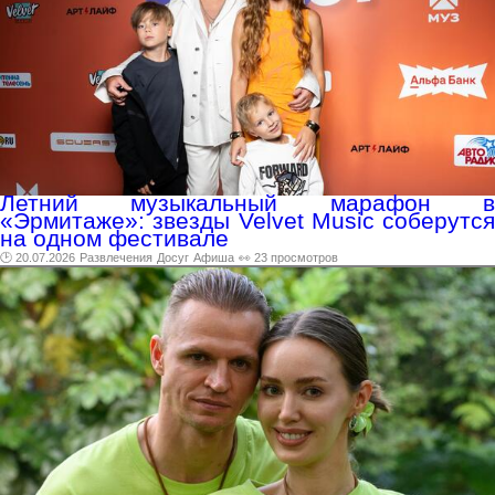
Летний музыкальный марафон в
«Эрмитаже»: звезды Velvet Music соберутся
на одном фестивале
🕑 20.07.2026
Развлечения
Досуг
Афиша
👀 23 просмотров