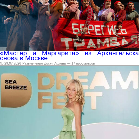
«Мастер и Маргарита» из Архангельска
снова в Москве
🕑 29.07.2026
Развлечения
Досуг
Афиша
👀 17 просмотров